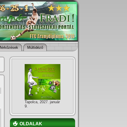
Mérkőzések
Múltidéző
Tapolca, 2027. január
9.
OLDALAK