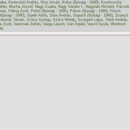
saba
,
Keresztúri András
,
Kiss István
,
Kolos (ifjúsági - 1990)
,
Korolovszky
ltán
,
Mucha József
,
Nagy Csaba
,
Nagy Sándor I.
,
Nagylaki Richárd
,
Páczelt
amás
,
Páling Zsolt
,
Pethő (ifjúsági - 1990)
,
Pókos (ifjúsági - 1990)
,
Pósch
ifjúsági - 1990)
,
Sipeki Attila
,
Soós András
,
Sopuch (ifjúsági - 1990)
,
Szanyó
ekeres Tamás
,
Szűcs György
,
Szűcs Mihály
,
Szurgent Lajos
,
Telek András
,
a Zsolt
,
Vanicsek Zoltán
,
Varga László
,
Vári Árpád
,
Vaszil Gyula
,
Windisch
ás