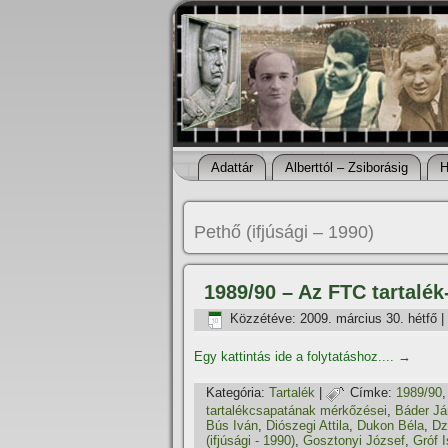
Adattár
Alberttól – Zsiborásig
H
Pethő (ifjúsági – 1990)
1989/90 – Az FTC tartalék
Közzétéve:
2009. március 30. hétfő
|
Egy kattintás ide a folytatáshoz....
→
Kategória:
Tartalék
|
Címke:
1989/90
tartalékcsapatának mérkőzései
,
Báder J
Bús Iván
,
Diószegi Attila
,
Dukon Béla
,
Dz
(ifjúsági - 1990)
,
Gosztonyi József
,
Gróf 