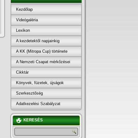
Kezdőlap
Videógaléria
Lexikon
A kezdetektől napjainkig
A KK (Mitropa Cup) története
A Nemzeti Csapat mérkőzései
Cikktár
Könyvek, füzetek, újságok
Szerkesztőség
Adatkezelési Szabályzat
KERESÉS