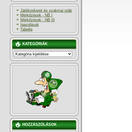
Játékoskeret és szakmai stáb
Mérkőzések - NB I
Mérkőzések - NB III
Igazolások
Tabella
KATEGÓRIÁK
KATEGÓRIÁK
HOZZÁSZÓLÁSOK