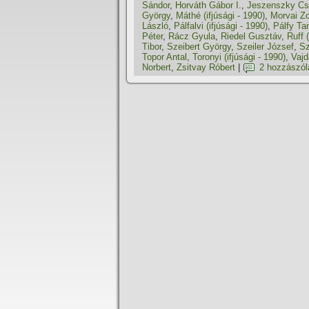
Sándor
,
Horváth Gábor I.
,
Jeszenszky C
György
,
Máthé (ifjúsági - 1990)
,
Morvai Zo
László
,
Pálfalvi (ifjúsági - 1990)
,
Pálfy T
Péter
,
Rácz Gyula
,
Riedel Gusztáv
,
Ruff (
Tibor
,
Szeibert György
,
Szeiler József
,
Sz
Topor Antal
,
Toronyi (ifjúsági - 1990)
,
Vajd
Norbert
,
Zsitvay Róbert
|
2 hozzászól