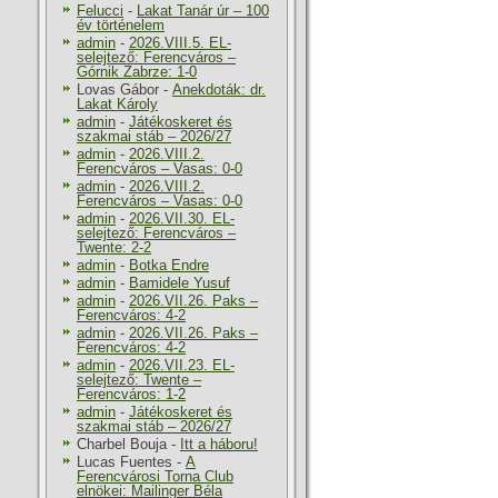
Felucci
-
Lakat Tanár úr – 100
év történelem
admin
-
2026.VIII.5. EL-
selejtező: Ferencváros –
Górnik Zabrze: 1-0
Lovas Gábor
-
Anekdoták: dr.
Lakat Károly
admin
-
Játékoskeret és
szakmai stáb – 2026/27
admin
-
2026.VIII.2.
Ferencváros – Vasas: 0-0
admin
-
2026.VIII.2.
Ferencváros – Vasas: 0-0
admin
-
2026.VII.30. EL-
selejtező: Ferencváros –
Twente: 2-2
admin
-
Botka Endre
admin
-
Bamidele Yusuf
admin
-
2026.VII.26. Paks –
Ferencváros: 4-2
admin
-
2026.VII.26. Paks –
Ferencváros: 4-2
admin
-
2026.VII.23. EL-
selejtező: Twente –
Ferencváros: 1-2
admin
-
Játékoskeret és
szakmai stáb – 2026/27
Charbel Bouja
-
Itt a háboru!
Lucas Fuentes
-
A
Ferencvárosi Torna Club
elnökei: Mailinger Béla