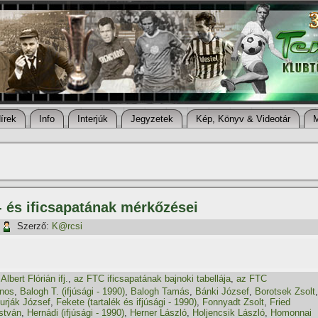
í­rek
Info
Interjúk
Jegyzetek
Kép, Könyv & Videotár
- és ificsapatának mérkőzései
Szerző:
K@rcsi
,
Albert Flórián ifj.
,
az FTC ificsapatának bajnoki tabellája
,
az FTC
ános
,
Balogh T. (ifjúsági - 1990)
,
Balogh Tamás
,
Bánki József
,
Borotsek Zsolt
,
urják József
,
Fekete (tartalék és ifjúsági - 1990)
,
Fonnyadt Zsolt
,
Fried
István
,
Hernádi (ifjúsági - 1990)
,
Herner László
,
Holjencsik László
,
Homonnai