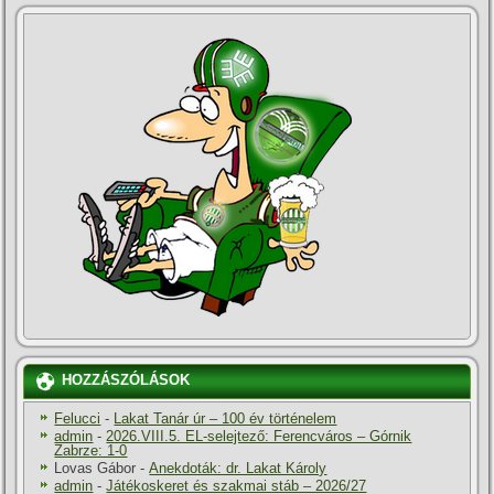
HOZZÁSZÓLÁSOK
Felucci
-
Lakat Tanár úr – 100 év történelem
admin
-
2026.VIII.5. EL-selejtező: Ferencváros – Górnik
Zabrze: 1-0
Lovas Gábor
-
Anekdoták: dr. Lakat Károly
admin
-
Játékoskeret és szakmai stáb – 2026/27