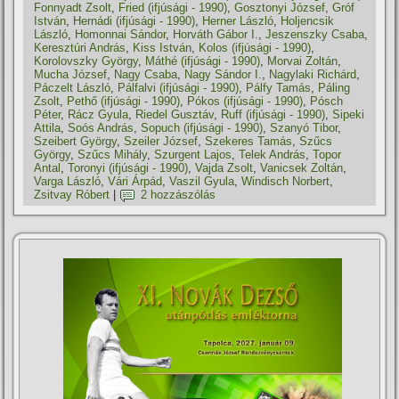
Fonnyadt Zsolt
,
Fried (ifjúsági - 1990)
,
Gosztonyi József
,
Gróf
István
,
Hernádi (ifjúsági - 1990)
,
Herner László
,
Holjencsik
László
,
Homonnai Sándor
,
Horváth Gábor I.
,
Jeszenszky Csaba
,
Keresztúri András
,
Kiss István
,
Kolos (ifjúsági - 1990)
,
Korolovszky György
,
Máthé (ifjúsági - 1990)
,
Morvai Zoltán
,
Mucha József
,
Nagy Csaba
,
Nagy Sándor I.
,
Nagylaki Richárd
,
Páczelt László
,
Pálfalvi (ifjúsági - 1990)
,
Pálfy Tamás
,
Páling
Zsolt
,
Pethő (ifjúsági - 1990)
,
Pókos (ifjúsági - 1990)
,
Pósch
Péter
,
Rácz Gyula
,
Riedel Gusztáv
,
Ruff (ifjúsági - 1990)
,
Sipeki
Attila
,
Soós András
,
Sopuch (ifjúsági - 1990)
,
Szanyó Tibor
,
Szeibert György
,
Szeiler József
,
Szekeres Tamás
,
Szűcs
György
,
Szűcs Mihály
,
Szurgent Lajos
,
Telek András
,
Topor
Antal
,
Toronyi (ifjúsági - 1990)
,
Vajda Zsolt
,
Vanicsek Zoltán
,
Varga László
,
Vári Árpád
,
Vaszil Gyula
,
Windisch Norbert
,
Zsitvay Róbert
|
2 hozzászólás