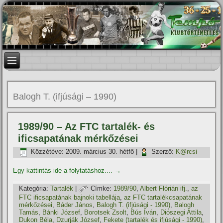
Balogh T. (ifjúsági – 1990)
1989/90 – Az FTC tartalék- és
ificsapatának mérkőzései
Közzétéve:
2009. március 30. hétfő
|
Szerző:
K@rcsi
Egy kattintás ide a folytatáshoz....
→
Kategória:
Tartalék
|
Címke:
1989/90
,
Albert Flórián ifj.
,
az
FTC ificsapatának bajnoki tabellája
,
az FTC tartalékcsapatának
mérkőzései
,
Báder János
,
Balogh T. (ifjúsági - 1990)
,
Balogh
Tamás
,
Bánki József
,
Borotsek Zsolt
,
Bús Iván
,
Diószegi Attila
,
Dukon Béla
,
Dzurják József
,
Fekete (tartalék és ifjúsági - 1990)
,