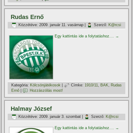
Rudas Ernő
Közzétéve:
2009. január 11. vasárnap
|
Szerző:
K@rcsi
Egy kattintás ide a folytatáshoz....
→
Kategória:
Kölcsönjátékosok
|
Címke:
1910/11
,
BAK
,
Rudas
Ernő
|
Hozzászólás most!
Halmay József
Közzétéve:
2009. január 3. szombat
|
Szerző:
K@rcsi
Egy kattintás ide a folytatáshoz....
→