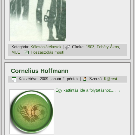
Kategória:
Kölcsönjátékosok
|
Címke:
1903
,
Fehéry Ákos
,
MUE
|
Hozzászólás most!
Cornelius Hoffmann
Közzétéve:
2009. január 2. péntek
|
Szerző:
K@rcsi
Egy kattintás ide a folytatáshoz....
→