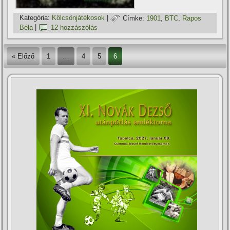
Kategória:
Kölcsönjátékosok
|
Címke:
1901
,
BTC
,
Rapos
Béla
|
12 hozzászólás
« Előző
1
…
4
5
6