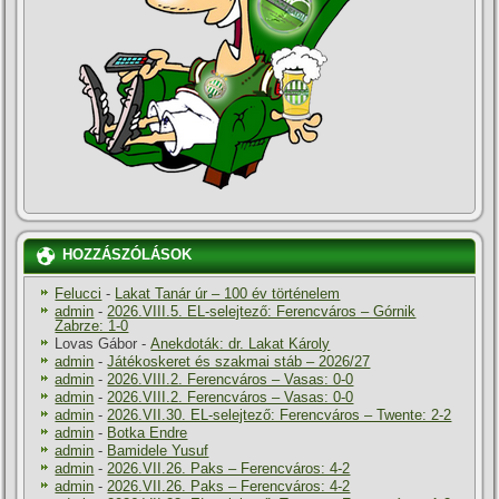
HOZZÁSZÓLÁSOK
Felucci
-
Lakat Tanár úr – 100 év történelem
admin
-
2026.VIII.5. EL-selejtező: Ferencváros – Górnik
Zabrze: 1-0
Lovas Gábor
-
Anekdoták: dr. Lakat Károly
admin
-
Játékoskeret és szakmai stáb – 2026/27
admin
-
2026.VIII.2. Ferencváros – Vasas: 0-0
admin
-
2026.VIII.2. Ferencváros – Vasas: 0-0
admin
-
2026.VII.30. EL-selejtező: Ferencváros – Twente: 2-2
admin
-
Botka Endre
admin
-
Bamidele Yusuf
admin
-
2026.VII.26. Paks – Ferencváros: 4-2
admin
-
2026.VII.26. Paks – Ferencváros: 4-2