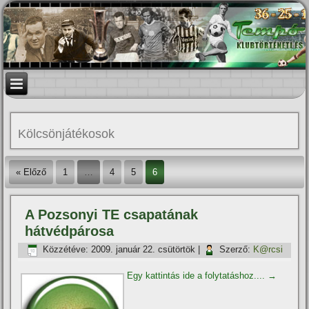
Kölcsönjátékosok
« Előző
1
…
4
5
6
A Pozsonyi TE csapatának
hátvédpárosa
Közzétéve:
2009. január 22. csütörtök
|
Szerző:
K@rcsi
Egy kattintás ide a folytatáshoz....
→