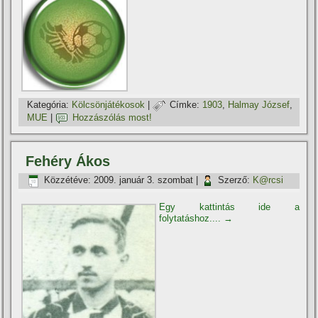
Kategória:
Kölcsönjátékosok
|
Címke:
1903
,
Halmay József
,
MUE
|
Hozzászólás most!
Fehéry Ákos
Közzétéve:
2009. január 3. szombat
|
Szerző:
K@rcsi
Egy kattintás ide a
folytatáshoz....
→