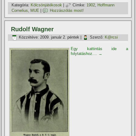
Kategória:
Kölcsönjátékosok
|
Címke:
1902
,
Hoffmann
Cornelius
,
MUE
|
Hozzászólás most!
Rudolf Wagner
Közzétéve:
2009. január 2. péntek
|
Szerző:
K@rcsi
Egy kattintás ide a
folytatáshoz....
→