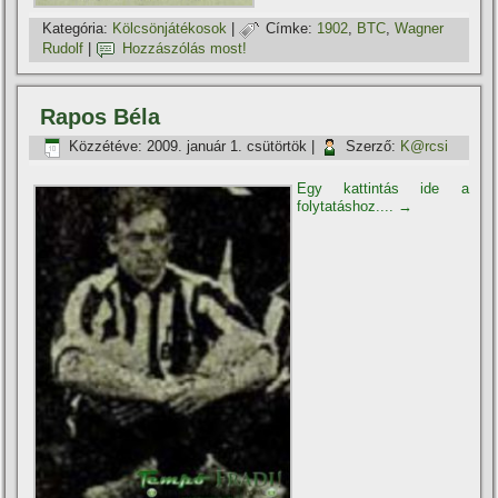
Kategória:
Kölcsönjátékosok
|
Címke:
1902
,
BTC
,
Wagner
Rudolf
|
Hozzászólás most!
Rapos Béla
Közzétéve:
2009. január 1. csütörtök
|
Szerző:
K@rcsi
Egy kattintás ide a
folytatáshoz....
→