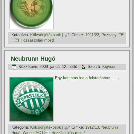
Kategória:
Kölcsönjátékosok
|
Címke:
1921/22
,
Pozsonyi TE
|
Hozzászólás most!
Neubrunn Hugó
Közzétéve:
2009. január 12. hétfő
|
Szerző:
K@rcsi
Egy kattintás ide a folytatáshoz....
→
Kategória:
Kölcsönjátékosok
|
Címke:
1912/13
,
Neubrunn
Hugó
,
Wiener AC
|
Hozzászólás most!