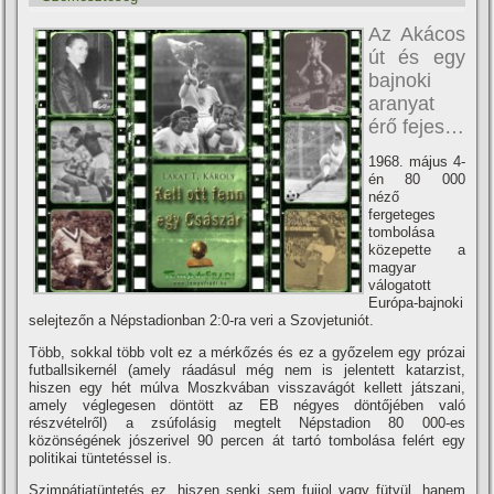
Az Akácos
út és egy
bajnoki
aranyat
érő fejes…
1968. május 4-
én 80 000
néző
fergeteges
tombolása
közepette a
magyar
válogatott
Európa-bajnoki
selejtezőn a Népstadionban 2:0-ra veri a Szovjetuniót.
Több, sokkal több volt ez a mérkőzés és ez a győzelem egy prózai
futballsikernél (amely ráadásul még nem is jelentett katarzist,
hiszen egy hét múlva Moszkvában visszavágót kellett játszani,
amely véglegesen döntött az EB négyes döntőjében való
részvételről) a zsúfolásig megtelt Népstadion 80 000-es
közönségének jószerivel 90 percen át tartó tombolása felért egy
politikai tüntetéssel is.
Szimpátiatüntetés ez, hiszen senki sem fujjol vagy fütyül, hanem