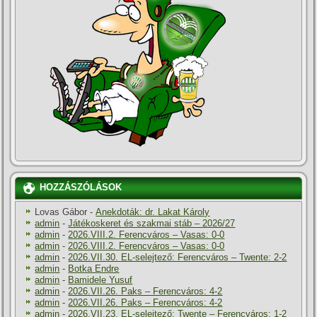
HOZZÁSZÓLÁSOK
Lovas Gábor
-
Anekdoták: dr. Lakat Károly
admin
-
Játékoskeret és szakmai stáb – 2026/27
admin
-
2026.VIII.2. Ferencváros – Vasas: 0-0
admin
-
2026.VIII.2. Ferencváros – Vasas: 0-0
admin
-
2026.VII.30. EL-selejtező: Ferencváros – Twente: 2-2
admin
-
Botka Endre
admin
-
Bamidele Yusuf
admin
-
2026.VII.26. Paks – Ferencváros: 4-2
admin
-
2026.VII.26. Paks – Ferencváros: 4-2
admin
-
2026.VII.23. EL-selejtező: Twente – Ferencváros: 1-2