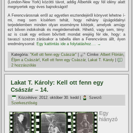
(London-New York) közötti távot, addig Alberték egy fél idény alatt
megnyertek egy éves bajnokságot!
A Ferencvárosnak erről az egyetlen esztendejéről könyvet lehetne í­
rni, meg sem kí­sérlem tehát, hogy néhány újságoldalnyi
terjedelemben minden olyan eseményre kitérjek, amelyek amúgy
ezt bőven indokolnák és megérdemelnék. Hihető, vagy sem, tény:
az is csak egy erősen bőví­tett mondat erejéig fér ide, hogy: a
tavaszi szezon zárásakor a tabella élen a Ferencváros állt, ilyen
eredménysorral:
Egy kattintás ide a folytatáshoz....
→
Kategória:
"Kell ott fenn egy Császár"
|
Címke:
Albert Flórián
,
Éljen a Császár!
,
Kell ott fenn egy Császár
,
Lakat T. Károly
|
2 hozzászólás
Lakat T. Károly: Kell ott fenn egy
Császár – 14.
Közzétéve:
2012. október 30. kedd
|
Szerző:
Szerkesztőség
Egy
hiányzó