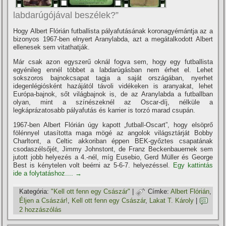
labdarúgójával beszélek?”
Hogy Albert Flórián futballista pályafutásának koronagyémántja az a
bizonyos 1967-ben elnyert Aranylabda, azt a megátalkodott Albert
ellenesek sem vitathatják.
Már csak azon egyszerű oknál fogva sem, hogy egy futballista
egyénileg ennél többet a labdarúgásban nem érhet el. Lehet
sokszoros bajnokcsapat tagja a saját országában, nyerhet
idegenlégiósként hazájától távoli vidékeken is aranyakat, lehet
Európa-bajnok, sőt világbajnok is, de az Aranylabda a futballban
olyan, mint a szí­nészeknél az Oscar-dí­j, nélküle a
legkáprázatosabb pályafutás és karrier is torzó marad csupán.
1967-ben Albert Flórián úgy kapott „futball-Oscart”, hogy elsöprő
fölénnyel utasí­totta maga mögé az angolok világsztárját Bobby
Charltont, a Celtic akkoriban éppen BEK-győztes csapatának
csodaszélsőjét, Jimmy Johnstont, de Franz Beckenbauernek sem
jutott jobb helyezés a 4.-nél, mí­g Eusebio, Gerd Müller és George
Best is kénytelen volt beérni az 5-6-7. helyezéssel.
Egy kattintás
ide a folytatáshoz....
→
Kategória:
"Kell ott fenn egy Császár"
|
Címke:
Albert Flórián
,
Éljen a Császár!
,
Kell ott fenn egy Császár
,
Lakat T. Károly
|
2 hozzászólás