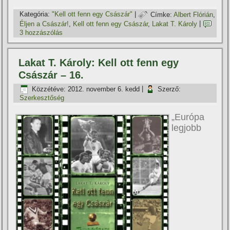
Kategória:
"Kell ott fenn egy Császár"
|
Címke:
Albert Flórián
,
Éljen a Császár!
,
Kell ott fenn egy Császár
,
Lakat T. Károly
|
3 hozzászólás
Lakat T. Károly: Kell ott fenn egy
Császár – 16.
Közzétéve:
2012. november 6. kedd
|
Szerző:
Szerkesztőség
„Európa
legjobb