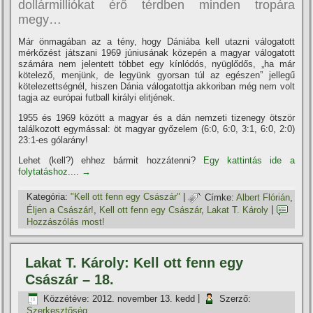
dollármilliókat érő térdben minden tropára
megy…
Már önmagában az a tény, hogy Dániába kell utazni válogatott
mérkőzést játszani 1969 júniusának közepén a magyar válogatott
számára nem jelentett többet egy kí­nlódós, nyüglődős, „ha már
kötelező, menjünk, de legyünk gyorsan túl az egészen” jellegű
kötelezettségnél, hiszen Dánia válogatottja akkoriban még nem volt
tagja az európai futball királyi elitjének.
1955 és 1969 között a magyar és a dán nemzeti tizenegy ötször
találkozott egymással: öt magyar győzelem (6:0, 6:0, 3:1, 6:0, 2:0)
23:1-es gólarány!
Lehet (kell?) ehhez bármit hozzátenni?
Egy kattintás ide a
folytatáshoz....
→
Kategória:
"Kell ott fenn egy Császár"
|
Címke:
Albert Flórián
,
Éljen a Császár!
,
Kell ott fenn egy Császár
,
Lakat T. Károly
|
Hozzászólás most!
Lakat T. Károly: Kell ott fenn egy
Császár – 18.
Közzétéve:
2012. november 13. kedd
|
Szerző:
Szerkesztőség