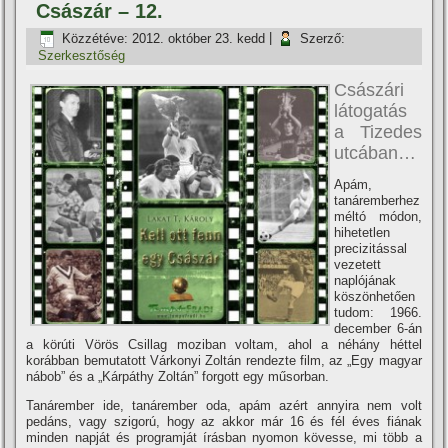
Császár – 12.
Közzétéve:
2012. október 23. kedd
|
Szerző:
Szerkesztőség
Császári
látogatás
a Tizedes
utcában…
Apám,
tanáremberhez
méltó módon,
hihetetlen
precizitással
vezetett
naplójának
köszönhetően
tudom: 1966.
december 6-án
a körúti Vörös Csillag moziban voltam, ahol a néhány héttel
korábban bemutatott Várkonyi Zoltán rendezte film, az „Egy magyar
nábob” és a „Kárpáthy Zoltán” forgott egy műsorban.
Tanárember ide, tanárember oda, apám azért annyira nem volt
pedáns, vagy szigorú, hogy az akkor már 16 és fél éves fiának
minden napját és programját í­rásban nyomon kövesse, mi több a