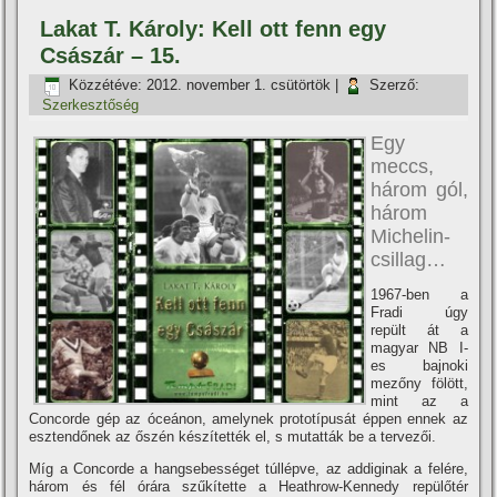
Lakat T. Károly: Kell ott fenn egy
Császár – 15.
Közzétéve:
2012. november 1. csütörtök
|
Szerző:
Szerkesztőség
Egy
meccs,
három gól,
három
Michelin-
csillag…
1967-ben a
Fradi úgy
repült át a
magyar NB I-
es bajnoki
mezőny fölött,
mint az a
Concorde gép az óceánon, amelynek prototí­pusát éppen ennek az
esztendőnek az őszén készí­tették el, s mutatták be a tervezői.
Mí­g a Concorde a hangsebességet túllépve, az addiginak a felére,
három és fél órára szűkí­tette a Heathrow-Kennedy repülőtér