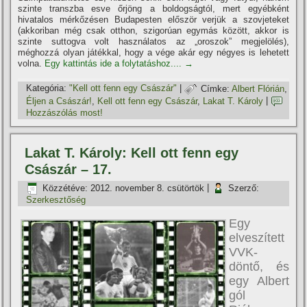
szinte transzba esve őrjöng a boldogságtól, mert egyébként
hivatalos mérkőzésen Budapesten először verjük a szovjeteket
(akkoriban még csak otthon, szigorúan egymás között, akkor is
szinte suttogva volt használatos az „oroszok” megjelölés),
méghozzá olyan játékkal, hogy a vége akár egy négyes is lehetett
volna.
Egy kattintás ide a folytatáshoz....
→
Kategória:
"Kell ott fenn egy Császár"
|
Címke:
Albert Flórián
,
Éljen a Császár!
,
Kell ott fenn egy Császár
,
Lakat T. Károly
|
Hozzászólás most!
Lakat T. Károly: Kell ott fenn egy
Császár – 17.
Közzétéve:
2012. november 8. csütörtök
|
Szerző:
Szerkesztőség
Egy
elveszí­tett
VVK-
döntő, és
egy Albert
gól