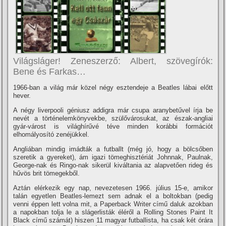
Világsláger! Zeneszerző: Albert, szövegí­rók:
Bene és Farkas…
1966-ban a világ már közel négy esztendeje a Beatles lábai előtt
hever.
A négy liverpooli géniusz addigra már csupa aranybetűvel í­rja be
nevét a történelemkönyvekbe, szülővárosukat, az észak-angliai
gyár-várost is világhí­rűvé téve minden korábbi formációt
elhomályosí­tó zenéjükkel.
Angliában mindig imádták a futballt (még jó, hogy a bölcsőben
szeretik a gyereket), ám igazi tömeghisztériát Johnnak, Paulnak,
George-nak és Ringo-nak sikerül kiváltania az alapvetően rideg és
hűvös brit tömegekből.
Aztán elérkezik egy nap, nevezetesen 1966. július 15-e, amikor
talán egyetlen Beatles-lemezt sem adnak el a boltokban (pedig
venni éppen lett volna mit, a Paperback Writer cí­mű daluk azokban
a napokban tolja le a slágerlisták éléről a Rolling Stones Paint It
Black cí­mű számát) hiszen 11 magyar futballista, ha csak két órára