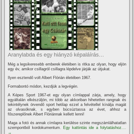
Aranylabda és egy hiányzó képaláí­rás…
Még a legsikeresebb emberek életében is ritka az olyan, hogy eljön
egy év, amikor csillagról csillagra lépdelve járják az útjukat.
Ilyen esztendő volt Albert Flórián életében 1967.
Formabontó módon, kezdjük a legvégén.
A Képes Sport 1967-et egy olyan cí­mlappal zárja, amely, hogy
egyáltalán elkészüljön, mi több az akkoriban hihetetlen rangnak és
tekintélynek örvendő sport hetilap ezzel a felvétellel kí­nálja magát
az olvasóknak, s egyben búcsúztassa az évet, ahhoz a
főszereplőnek Albert Flóriánnak kellett lenni!
Maga a fotó és annak cí­mlapra kerülése szinte megszámlálhatatlan
szempontból kordokumentum.
Egy kattintás ide a folytatáshoz....
→