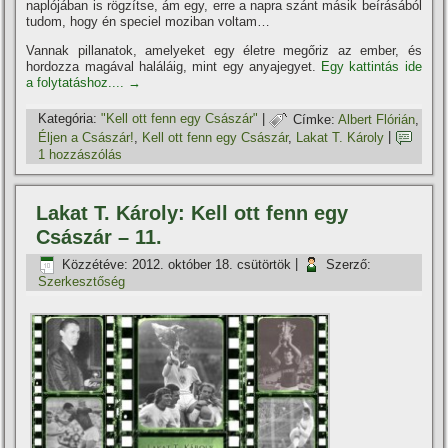
naplójában is rögzí­tse, ám egy, erre a napra szánt másik beí­rásából
tudom, hogy én speciel moziban voltam…
Vannak pillanatok, amelyeket egy életre megőriz az ember, és
hordozza magával haláláig, mint egy anyajegyet.
Egy kattintás ide
a folytatáshoz....
→
Kategória:
"Kell ott fenn egy Császár"
|
Címke:
Albert Flórián
,
Éljen a Császár!
,
Kell ott fenn egy Császár
,
Lakat T. Károly
|
1 hozzászólás
Lakat T. Károly: Kell ott fenn egy
Császár – 11.
Közzétéve:
2012. október 18. csütörtök
|
Szerző:
Szerkesztőség