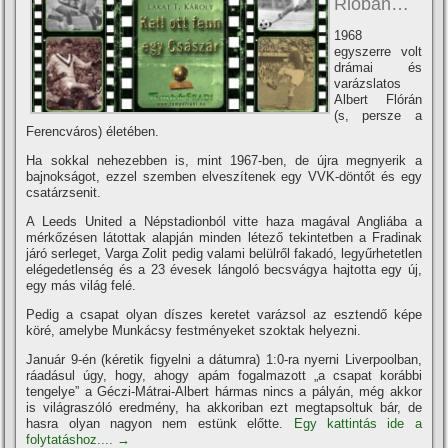
Rióban…
1968
egyszerre volt
drámai és
varázslatos
Albert Flórán
(s, persze a
Ferencváros) életében.
Ha sokkal nehezebben is, mint 1967-ben, de újra megnyerik a
bajnokságot, ezzel szemben elveszí­tenek egy VVK-döntőt és egy
csatárzsenit.
A Leeds United a Népstadionból vitte haza magával Angliába a
mérkőzésen látottak alapján minden létező tekintetben a Fradinak
járó serleget, Varga Zolit pedig valami belülről fakadó, legyűrhetetlen
elégedetlenség és a 23 évesek lángoló becsvágya hajtotta egy új,
egy más világ felé.
Pedig a csapat olyan dí­szes keretet varázsol az esztendő képe
köré, amelybe Munkácsy festményeket szoktak helyezni.
Január 9-én (kéretik figyelni a dátumra) 1:0-ra nyerni Liverpoolban,
ráadásul úgy, hogy, ahogy apám fogalmazott „a csapat korábbi
tengelye” a Géczi-Mátrai-Albert hármas nincs a pályán, még akkor
is világraszóló eredmény, ha akkoriban ezt megtapsoltuk bár, de
hasra olyan nagyon nem estünk előtte.
Egy kattintás ide a
folytatáshoz....
→