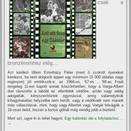
csak a
bronzéremhez elég…
Azt kérdezi tőlem Esterházy Péter (mert ő szokott ilyeneket
kérdezni, ha nem dolgozik éppen egy minimum 15 000 oldalas nagy
regényen) jól emlékszik-e: az 1966-os, ’67-es , ’68-as Fradi
rengeteg 11-est kapott annak köszönhetően, hogy a Varga-Albert
duó rávezette a labdát az ellenfelek védőire, aztán vagy addig
adogattak, kényszerí­tőztek egymással, amí­g valamelyikük
kihagyhatatlan helyzetbe nem került, vagy a védőknek nem maradt
más választásuk, mint, hogy vagy Albertet vagy Vargát felvágják a
16-oson belül, hiszen a biztos gólnál még mindig jobb a büntető.
Mert azt, ugye ki is lehet hagyni.
Egy kattintás ide a folytatáshoz....
→