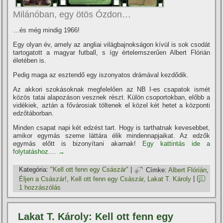
Milánóban, egy ötös Ózdon…
…és még mindig 1966!
Egy olyan év, amely az angliai világbajnokságon kí­vül is sok csodát
tartogatott a magyar futball, s í­gy értelemszerűen Albert Flórián
életében is.
Pedig maga az esztendő egy iszonyatos drámával kezdődik.
Az akkori szokásoknak megfelelően az NB I-es csapatok ismét
közös tatai alapozáson vesznek részt. Külön csoportokban, előbb a
vidékiek, aztán a fővárosiak töltenek el közel két hetet a központi
edzőtáborban.
Minden csapat napi két edzést tart. Hogy is tarthatnak kevesebbet,
amikor egymás szeme láttára élik mindennapjaikat. Az edzők
egymás előtt is bizonyí­tani akarnak!
Egy kattintás ide a
folytatáshoz....
→
Kategória:
"Kell ott fenn egy Császár"
|
Címke:
Albert Flórián
,
Éljen a Császár!
,
Kell ott fenn egy Császár
,
Lakat T. Károly
|
1 hozzászólás
Lakat T. Károly: Kell ott fenn egy