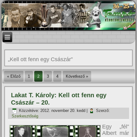
„Kell ott fenn egy Császár”
« Előző
1
2
3
4
Következő »
Lakat T. Károly: Kell ott fenn egy
Császár – 20.
Közzétéve:
2012. november 20. kedd
|
Szerző:
Szerkesztőség
Egy „fél”
Albert már