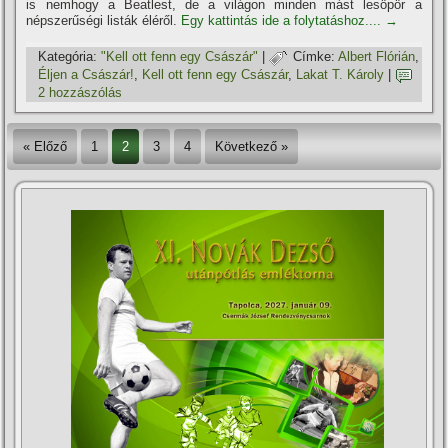
is nemhogy a Beatlest, de a világon minden mást lesöpör a
népszerűségi listák éléről.
Egy kattintás ide a folytatáshoz....
→
Kategória:
"Kell ott fenn egy Császár"
|
Címke:
Albert Flórián
,
Éljen a Császár!
,
Kell ott fenn egy Császár
,
Lakat T. Károly
|
2 hozzászólás
« Előző
1
2
3
4
Következő »