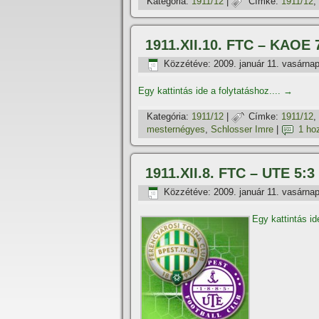
Kategória:
1911/12
|
Címke:
1911/12
,
1911.XII.10. FTC – KAOE 
Közzétéve:
2009. január 11. vasárna
Egy kattintás ide a folytatáshoz....
→
Kategória:
1911/12
|
Címke:
1911/12
,
mesternégyes
,
Schlosser Imre
|
1 ho
1911.XII.8. FTC – UTE 5:
Közzétéve:
2009. január 11. vasárna
Egy kattintás id