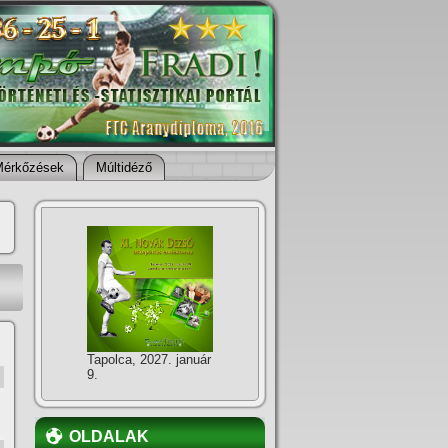
Mérkőzések
Múltidéző
Tapolca, 2027. január
9.
OLDALAK