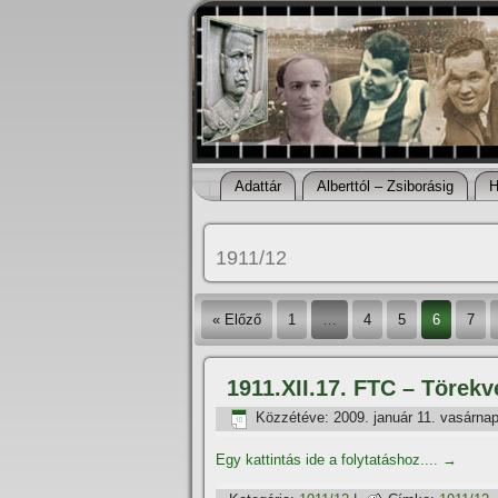
Adattár
Alberttól – Zsiborásig
H
1911/12
« Előző
1
…
4
5
6
7
1911.XII.17. FTC – Törek
Közzétéve:
2009. január 11. vasárna
Egy kattintás ide a folytatáshoz....
→