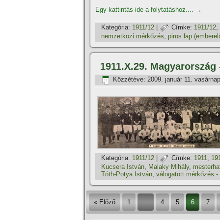
Egy kattintás ide a folytatáshoz....
→
Kategória:
1911/12
|
Címke:
1911/12
,
nemzetközi mérkőzés
,
piros lap (emberel
1911.X.29. Magyarország 
Közzétéve:
2009. január 11. vasárna
Kategória:
1911/12
|
Címke:
1911
,
19
Kucsera István
,
Malaky Mihály
,
mesterha
Tóth-Potya István
,
válogatott mérkőzés -
« Előző
1
…
4
5
6
7