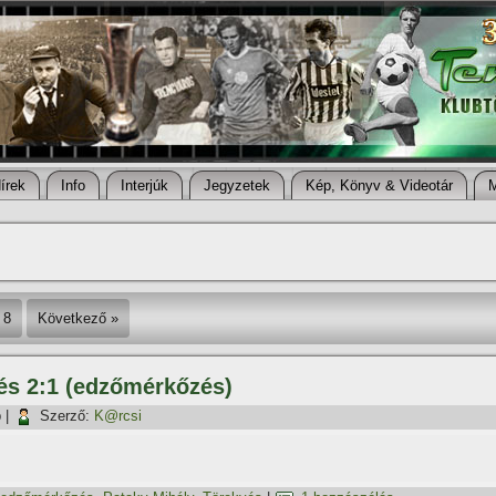
í­rek
Info
Interjúk
Jegyzetek
Kép, Könyv & Videotár
8
Következő »
vés 2:1 (edzőmérkőzés)
p
|
Szerző:
K@rcsi