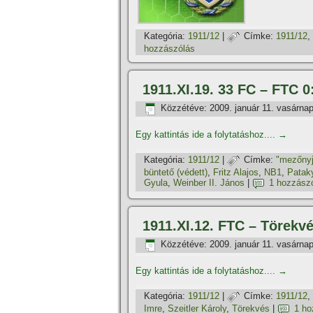
Kategória:
1911/12
|
Címke:
1911/12
,
hozzászólás
1911.XI.19. 33 FC – FTC 0
Közzétéve:
2009. január 11. vasárna
Egy kattintás ide a folytatáshoz....
→
Kategória:
1911/12
|
Címke:
"mezőnyj
büntető (védett)
,
Fritz Alajos
,
NB1
,
Patak
Gyula
,
Weinber II. János
|
1 hozzász
1911.XI.12. FTC – Törekvé
Közzétéve:
2009. január 11. vasárna
Egy kattintás ide a folytatáshoz....
→
Kategória:
1911/12
|
Címke:
1911/12
,
Imre
,
Szeitler Károly
,
Törekvés
|
1 ho