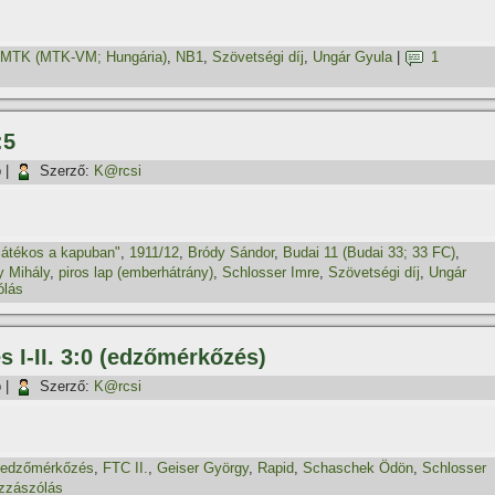
MTK (MTK-VM; Hungária)
,
NB1
,
Szövetségi dí­j
,
Ungár Gyula
|
1
:5
p
|
Szerző:
K@rcsi
átékos a kapuban"
,
1911/12
,
Bródy Sándor
,
Budai 11 (Budai 33; 33 FC)
,
y Mihály
,
piros lap (emberhátrány)
,
Schlosser Imre
,
Szövetségi dí­j
,
Ungár
ólás
s I-II. 3:0 (edzőmérkőzés)
p
|
Szerző:
K@rcsi
edzőmérkőzés
,
FTC II.
,
Geiser György
,
Rapid
,
Schaschek Ödön
,
Schlosser
zzászólás