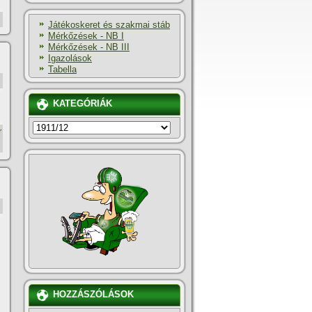
Játékoskeret és szakmai stáb
Mérkőzések - NB I
Mérkőzések - NB III
Igazolások
Tabella
KATEGÓRIÁK
KATEGÓRIÁK
r
HOZZÁSZÓLÁSOK