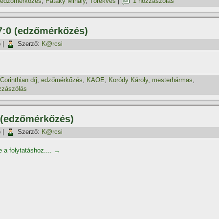
edzőmérkőzés
,
Pataky Mihály
,
Törekvés
|
1 hozzászólás
7:0 (edzőmérkőzés)
p
|
Szerző:
K@rcsi
Corinthian dí­j
,
edzőmérkőzés
,
KAOE
,
Koródy Károly
,
mesterhármas
,
zzászólás
3 (edzőmérkőzés)
p
|
Szerző:
K@rcsi
e a folytatáshoz....
→