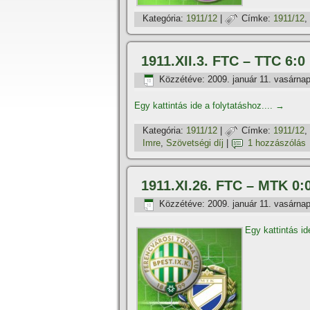
Kategória:
1911/12
|
Címke:
1911/12
,
1911.XII.3. FTC – TTC 6:0
Közzétéve:
2009. január 11. vasárna
Egy kattintás ide a folytatáshoz....
→
Kategória:
1911/12
|
Címke:
1911/12
,
Imre
,
Szövetségi dí­j
|
1 hozzászólás
1911.XI.26. FTC – MTK 0:
Közzétéve:
2009. január 11. vasárna
Egy kattintás id