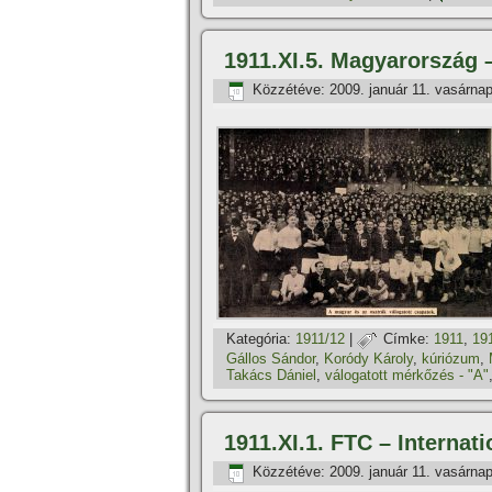
1911.XI.5. Magyarország –
Közzétéve:
2009. január 11. vasárna
Kategória:
1911/12
|
Címke:
1911
,
19
Gállos Sándor
,
Koródy Károly
,
kúriózum
,
Takács Dániel
,
válogatott mérkőzés - "A"
1911.XI.1. FTC – Internat
Közzétéve:
2009. január 11. vasárna