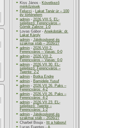
Kiss János
-
Következő
mérkőzések
Felucci
-
Lakat Tanár úr – 100
év történelem
admin
-
2026.VIII.5. EL-
selejtező: Ferencváros –
Górnik Zabrze: 1-0
Lovas Gábor
-
Anekdoták: dr.
Lakat Károly
admin
-
Játékoskeret és
szakmai stáb – 2026/27
admin
-
2026.VIII.2.
Ferencváros – Vasas: 0-0
admin
-
2026.VIII.2.
Ferencváros – Vasas: 0-0
admin
-
2026.VII.30. EL-
selejtező: Ferencváros –
Twente: 2-2
admin
-
Botka Endre
admin
-
Bamidele Yusuf
admin
-
2026.VII.26. Paks –
Ferencváros: 4-2
admin
-
2026.VII.26. Paks –
Ferencváros: 4-2
admin
-
2026.VII.23. EL-
selejtező: Twente –
Ferencváros: 1-2
admin
-
Játékoskeret és
szakmai stáb – 2026/27
Charbel Bouja
-
Itt a háboru!
Lucas Fuentes
-
A