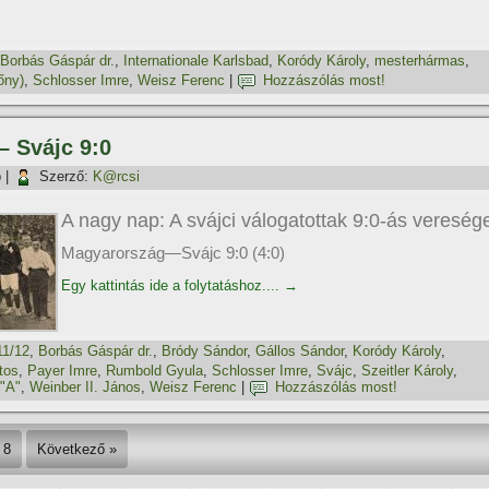
Borbás Gáspár dr.
,
Internationale Karlsbad
,
Koródy Károly
,
mesterhármas
,
őny)
,
Schlosser Imre
,
Weisz Ferenc
|
Hozzászólás most!
– Svájc 9:0
p
|
Szerző:
K@rcsi
A nagy nap: A svájci válogatottak 9:0-ás vereség
Magyarország—Svájc 9:0 (4:0)
Egy kattintás ide a folytatáshoz....
→
11/12
,
Borbás Gáspár dr.
,
Bródy Sándor
,
Gállos Sándor
,
Koródy Károly
,
tos
,
Payer Imre
,
Rumbold Gyula
,
Schlosser Imre
,
Svájc
,
Szeitler Károly
,
 "A"
,
Weinber II. János
,
Weisz Ferenc
|
Hozzászólás most!
8
Következő »