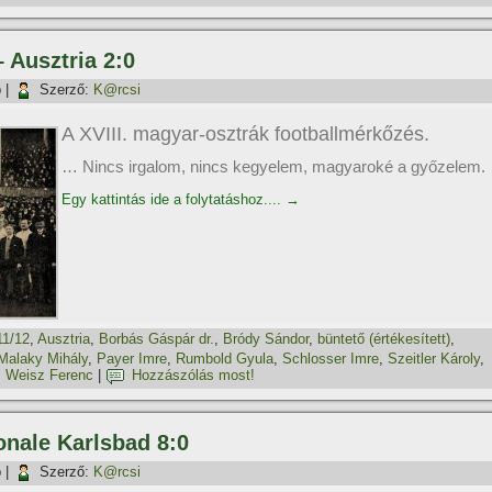
 Ausztria 2:0
p
|
Szerző:
K@rcsi
A XVIII. magyar-osztrák footballmérkőzés.
… Nincs irgalom, nincs kegyelem, magyaroké a győzelem.
Egy kattintás ide a folytatáshoz....
→
11/12
,
Ausztria
,
Borbás Gáspár dr.
,
Bródy Sándor
,
büntető (értékesí­tett)
,
Malaky Mihály
,
Payer Imre
,
Rumbold Gyula
,
Schlosser Imre
,
Szeitler Károly
,
,
Weisz Ferenc
|
Hozzászólás most!
ionale Karlsbad 8:0
p
|
Szerző:
K@rcsi