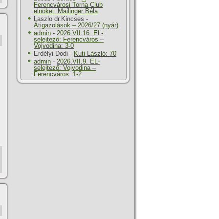
Ferencvárosi Torna Club
elnökei: Mailinger Béla
Laszlo dr.Kincses
-
Átigazolások – 2026/27 (nyár)
admin
-
2026.VII.16. EL-
selejtező: Ferencváros –
Vojvodina: 3-0
Erdélyi Dodi
-
Kuti László: 70
admin
-
2026.VII.9. EL-
selejtező: Vojvodina –
Ferencváros: 1-2