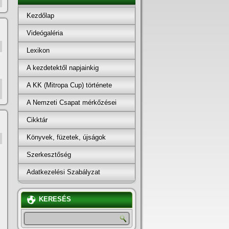
Kezdőlap
Videógaléria
Lexikon
A kezdetektől napjainkig
A KK (Mitropa Cup) története
A Nemzeti Csapat mérkőzései
Cikktár
Könyvek, füzetek, újságok
Szerkesztőség
Adatkezelési Szabályzat
KERESÉS