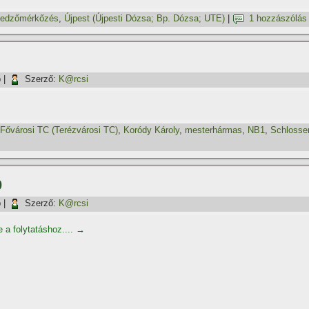
edzőmérkőzés
,
Újpest (Újpesti Dózsa; Bp. Dózsa; UTE)
|
1 hozzászólás
p
|
Szerző:
K@rcsi
Fővárosi TC (Terézvárosi TC)
,
Koródy Károly
,
mesterhármas
,
NB1
,
Schlosse
0
p
|
Szerző:
K@rcsi
e a folytatáshoz....
→