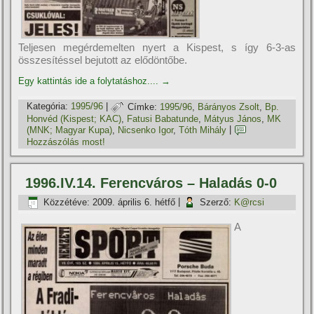
Teljesen megérdemelten nyert a Kispest, s í­gy 6-3-as
összesí­téssel bejutott az elődöntőbe.
Egy kattintás ide a folytatáshoz....
→
Kategória:
1995/96
|
Címke:
1995/96
,
Bárányos Zsolt
,
Bp.
Honvéd (Kispest; KAC)
,
Fatusi Babatunde
,
Mátyus János
,
MK
(MNK; Magyar Kupa)
,
Nicsenko Igor
,
Tóth Mihály
|
Hozzászólás most!
1996.IV.14. Ferencváros – Haladás 0-0
Közzétéve:
2009. április 6. hétfő
|
Szerző:
K@rcsi
A