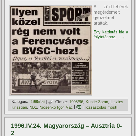
A zöld-fehérek
megérdemelt
győzelmet
arattak.
Egy kattintás ide a
folytatáshoz....
→
Kategória:
1995/96
|
Címke:
1995/96
,
Kuntic Zoran
,
Lisztes
Krisztián
,
NB1
,
Nicsenko Igor
,
Vác
|
Hozzászólás most!
1996.IV.24. Magyarország – Ausztria 0-
2