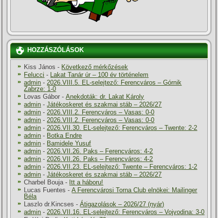
HOZZÁSZÓLÁSOK
Kiss János
-
Következő mérkőzések
Felucci
-
Lakat Tanár úr – 100 év történelem
admin
-
2026.VIII.5. EL-selejtező: Ferencváros – Górnik
Zabrze: 1-0
Lovas Gábor
-
Anekdoták: dr. Lakat Károly
admin
-
Játékoskeret és szakmai stáb – 2026/27
admin
-
2026.VIII.2. Ferencváros – Vasas: 0-0
admin
-
2026.VIII.2. Ferencváros – Vasas: 0-0
admin
-
2026.VII.30. EL-selejtező: Ferencváros – Twente: 2-2
admin
-
Botka Endre
admin
-
Bamidele Yusuf
admin
-
2026.VII.26. Paks – Ferencváros: 4-2
admin
-
2026.VII.26. Paks – Ferencváros: 4-2
admin
-
2026.VII.23. EL-selejtező: Twente – Ferencváros: 1-2
admin
-
Játékoskeret és szakmai stáb – 2026/27
Charbel Bouja
-
Itt a háboru!
Lucas Fuentes
-
A Ferencvárosi Torna Club elnökei: Mailinger
Béla
Laszlo dr.Kincses
-
Átigazolások – 2026/27 (nyár)
admin
-
2026.VII.16. EL-selejtező: Ferencváros – Vojvodina: 3-0