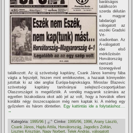
barátságos
találkozón
szerda délután
a magyar
labdarúgó
válogatott az
eszéki Gradski
Vrt-
stadionban. Az
A-válogatott
idei első
mérkőzésén
Horvátország
nemzeti
tizenegyével
találkozott. Az új szövetségi kapitány, Csank János kemény fába
vágta a fejszéjét, hiszen mint emlékezetes, a hazaiak könnyedén
jutottak ki az idei angliai Európa-bajnokságra. Miroslav Blazevic
szövetségi kapitány taní­tványai selejtező-csoportjukban
Olaszországot is megelőzték. A vendég magyarok számára az
egyetlen bizakodásra okot adó jel az volt, hogy a horvátok elleni
korábbi négy összecsapáson még nem kaptak ki. A mérleg egy
győzelem és három döntetlen.
Egy kattintás ide a folytatáshoz....
→
Kategória:
1995/96
|
Címke:
1995/96
,
1996
,
Arany László
,
Csank János
,
Hajdu Attila
,
Horvátország
,
Jagodics Zoltán
,
Lisztes Krisztián
,
Nagy Norbert
,
Telek András
,
válogatott