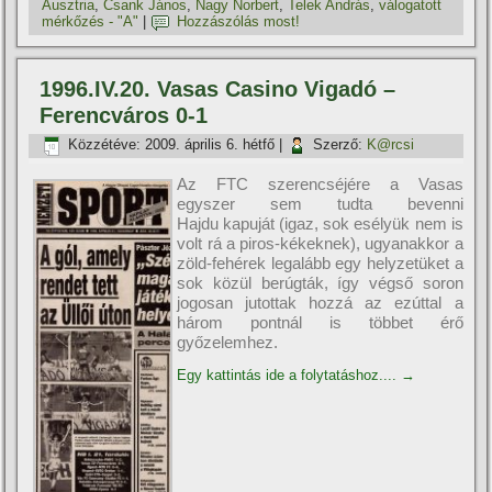
Ausztria
,
Csank János
,
Nagy Norbert
,
Telek András
,
válogatott
mérkőzés - "A"
|
Hozzászólás most!
1996.IV.20. Vasas Casino Vigadó –
Ferencváros 0-1
Közzétéve:
2009. április 6. hétfő
|
Szerző:
K@rcsi
Az FTC szerencséjére a Vasas
egyszer sem tudta bevenni
Hajdu kapuját (igaz, sok esélyük nem is
volt rá a piros-kékeknek), ugyanakkor a
zöld-fehérek legalább egy helyzetüket a
sok közül berúgták, í­gy végső soron
jogosan jutottak hozzá az ezúttal a
három pontnál is többet érő
győzelemhez.
Egy kattintás ide a folytatáshoz....
→