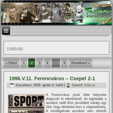
1995/96
« Előző
1
2
3
4
…
8
Következő »
1996.V.11. Ferencváros – Csepel 2-1
Közzétéve:
2009. április 6. hétfő
|
Szerző:
K@rcsi
A Ferencváros jóval több helyzetet
dolgozott ki ellenfelénél, de leginkább a
remekül védő Bí­ró jóvoltából sokáig úgy
tűnt, hogy döntetlen lesz a végeredmény.
A vendégeknek azonban nem sikerült