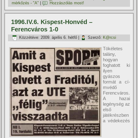
mérkőzés - "A"
|
Hozzászólás most!
1996.IV.6. Kispest-Honvéd –
Ferencváros 1-0
Közzétéve:
2009. április 6. hétfő
|
Szerző:
K@rcsi
Tökéletes
talány,
hogyan
foghatott ki
ilyen
gyászos
formát a cí­
mvédő
Ferencváros.
A hazai
legénység az
első
játékrészben
a védekezés