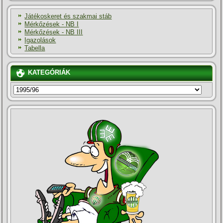
Játékoskeret és szakmai stáb
Mérkőzések - NB I
Mérkőzések - NB III
Igazolások
Tabella
KATEGÓRIÁK
KATEGÓRIÁK