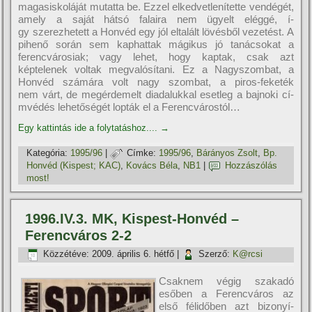
magasiskoláját mutatta be. Ezzel elkedvetlení­tette vendégét,
amely a saját hátsó falaira nem ügyelt eléggé, í­
gy szerezhetett a Honvéd egy jól eltalált lövésből vezetést. A
pihenő során sem kaphattak mágikus jó tanácsokat a
ferencvárosiak; vagy lehet, hogy kaptak, csak azt
képtelenek voltak megvalósí­tani. Ez a Nagyszombat, a
Honvéd számára volt nagy szombat, a piros-feketék
nem várt, de megérdemelt diadalukkal esetleg a bajnoki cí­
mvédés lehetőségét lopták el a Ferencvárostól…
Egy kattintás ide a folytatáshoz....
→
Kategória:
1995/96
|
Címke:
1995/96
,
Bárányos Zsolt
,
Bp.
Honvéd (Kispest; KAC)
,
Kovács Béla
,
NB1
|
Hozzászólás
most!
1996.IV.3. MK, Kispest-Honvéd –
Ferencváros 2-2
Közzétéve:
2009. április 6. hétfő
|
Szerző:
K@rcsi
Csaknem végig szakadó
esőben a Ferencváros az
első félidőben azt bizonyí­