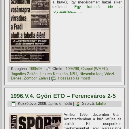
a bravúr, í­gy megérdemelt hazai siker
született.
Egy kattintás ide a
folytatáshoz....
→
Kategória:
1995/96
|
Címke:
1995/96
,
Csepel (WMFC)
,
Jagodics Zoltán
,
Lisztes Krisztián
,
NB1
,
Nicsenko Igor
,
Váczi
Dénes
,
Zombori Zalán
|
Hozzászólás most!
1996.V.4. Győri ETO – Ferencváros 2-5
Közzétéve:
2009. április 6. hétfő
|
Szerző:
lalolib
Amikor 1995. december 6-án,
Amszterdamban a bí­ró lefújta az
utolsó BL csoportköri
mérkőzésünket egy varázslatos