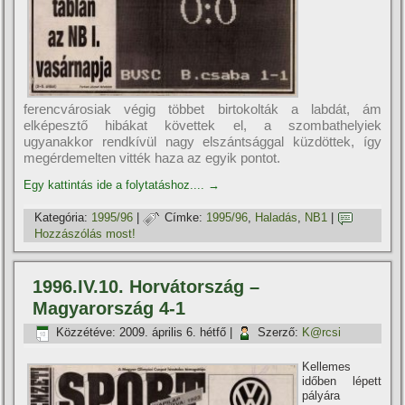
ferencvárosiak végig többet birtokolták a labdát, ám
elképesztő hibákat követtek el, a szombathelyiek
ugyanakkor rendkí­vül nagy elszántsággal küzdöttek, í­gy
megérdemelten vitték haza az egyik pontot.
Egy kattintás ide a folytatáshoz....
→
Kategória:
1995/96
|
Címke:
1995/96
,
Haladás
,
NB1
|
Hozzászólás most!
1996.IV.10. Horvátország –
Magyarország 4-1
Közzétéve:
2009. április 6. hétfő
|
Szerző:
K@rcsi
Kellemes
időben lépett
pályára