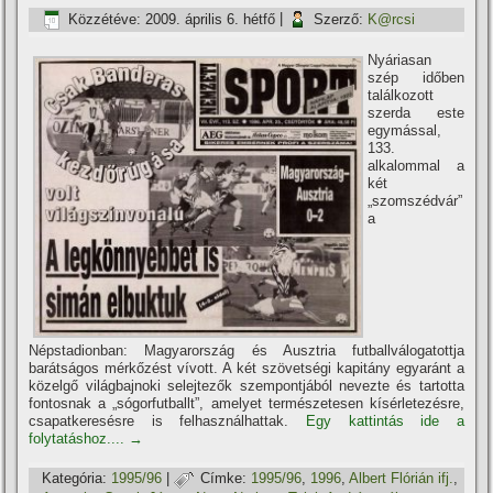
Közzétéve:
2009. április 6. hétfő
|
Szerző:
K@rcsi
Nyáriasan
szép időben
találkozott
szerda este
egymással,
133.
alkalommal a
két
„szomszédvár”
a
Népstadionban: Magyarország és Ausztria futballválogatottja
barátságos mérkőzést ví­vott. A két szövetségi kapitány egyaránt a
közelgő világbajnoki selejtezők szempontjából nevezte és tartotta
fontosnak a „sógorfutballt”, amelyet természetesen kí­sérletezésre,
csapatkeresésre is felhasználhattak.
Egy kattintás ide a
folytatáshoz....
→
Kategória:
1995/96
|
Címke:
1995/96
,
1996
,
Albert Flórián ifj.
,