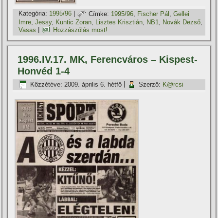
Kategória:
1995/96
|
Címke:
1995/96
,
Fischer Pál
,
Gellei
Imre
,
Jessy
,
Kuntic Zoran
,
Lisztes Krisztián
,
NB1
,
Novák Dezső
,
Vasas
|
Hozzászólás most!
1996.IV.17. MK, Ferencváros – Kispest-
Honvéd 1-4
Közzétéve:
2009. április 6. hétfő
|
Szerző:
K@rcsi