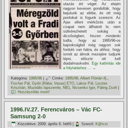
utazás ért véget. Az elején
nagyon kevesen gondolták, hogy
bejutunk az elitbe, és ott még
pontokat is fogunk szerezni. Az
Ajax elleni mérkőzés után a
csapat nem állhatott le, nem
sütkérezhetett sokáig a
dicsőségben, hiszen mindenki
tudta, hogy az 1995/96-os
bajnokságból még nagyon sok
forduló van hátra, és ahhoz, hogy
ismét az álmok mezejére tudjunk
lépni, először ott kell
diadalmaskodni.
Egy kattintás ide
a folytatáshoz....
→
Kategória:
1995/96
|
Címke:
1995/96
,
Albert Flórián ifj.
,
Fischer Pál
,
Győri (Rába; Vasas) ETO
,
Lakos Pál
,
Lisztes
Krisztián
,
Muzeális lapszemle
,
NB1
,
Nicsenko Igor
,
Páling Zsolt
|
Hozzászólás most!
1996.IV.27. Ferencváros – Vác FC-
Samsung 2-0
Közzétéve:
2009. április 6. hétfő
|
Szerző:
K@rcsi