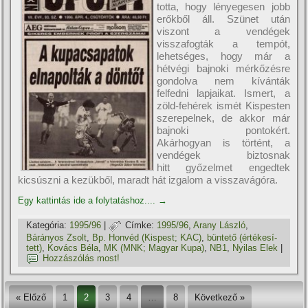
totta, hogy lényegesen jobb
erőkből áll. Szünet után
viszont a vendégek
visszafogták a tempót,
lehetséges, hogy már a
hétvégi bajnoki mérkőzésre
gondolva nem kí­vánták
felfedni lapjaikat. Ismert, a
zöld-fehérek ismét Kispesten
szerepelnek, de akkor már
bajnoki pontokért.
Akárhogyan is történt, a
vendégek biztosnak
hitt győzelmet engedtek
kicsúszni a kezükből, maradt hát izgalom a visszavágóra.
Egy kattintás ide a folytatáshoz....
→
Kategória:
1995/96
|
Címke:
1995/96
,
Arany László
,
Bárányos Zsolt
,
Bp. Honvéd (Kispest; KAC)
,
büntető (értékesí­
tett)
,
Kovács Béla
,
MK (MNK; Magyar Kupa)
,
NB1
,
Nyilas Elek
|
Hozzászólás most!
« Előző
1
2
3
4
…
8
Következő »