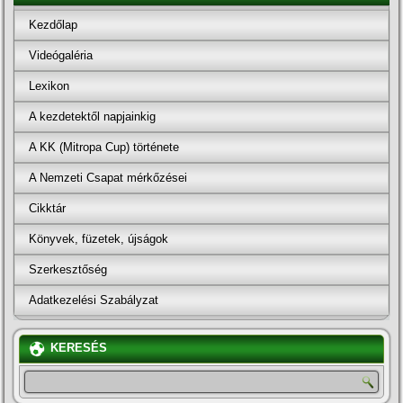
Kezdőlap
Videógaléria
Lexikon
A kezdetektől napjainkig
A KK (Mitropa Cup) története
A Nemzeti Csapat mérkőzései
Cikktár
Könyvek, füzetek, újságok
Szerkesztőség
Adatkezelési Szabályzat
KERESÉS