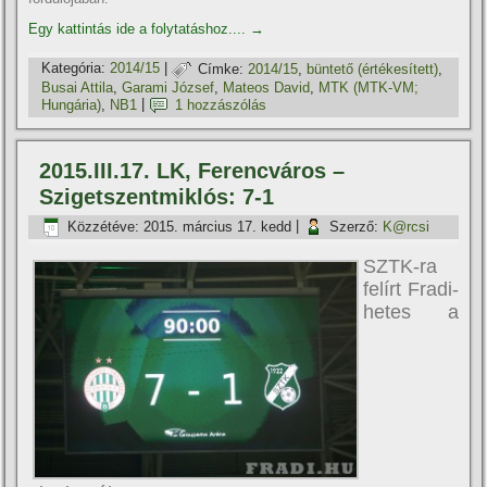
Egy kattintás ide a folytatáshoz....
→
Kategória:
2014/15
|
Címke:
2014/15
,
büntető (értékesí­tett)
,
Busai Attila
,
Garami József
,
Mateos David
,
MTK (MTK-VM;
Hungária)
,
NB1
|
1 hozzászólás
2015.III.17. LK, Ferencváros –
Szigetszentmiklós: 7-1
Közzétéve:
2015. március 17. kedd
|
Szerző:
K@rcsi
SZTK-ra
felí­rt Fradi-
hetes a