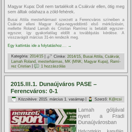
Magyar Kupa: Doll nem tartalékolt a Csákvár ellen, ötig meg
sem álltak odahaza a zöld-fehérek.
Busai Attila mesterhármast szerzett a Ferencváros szí­neiben a
Csákvár elleni Magyar Kupa-negyeddöntő első mérkőzésén,
mellette Roland Lamah és Cristian Ramí­rez is betalált egyszer-
egyszer, í­gy gyakorlatilag eldőlt a továbbjutás kérdése. A
visszavágót március 31-én rendezik meg.
Egy kattintás ide a folytatáshoz....
→
Kategória:
2014/15
|
Címke:
2014/15
,
Busai Attila
,
Csákvár
,
Lamah Roland
,
mesterhármas
,
MK (MNK; Magyar Kupa)
,
Ramí­
rez Cristian
|
1 hozzászólás
2015.III.1. Dunaújváros PASE –
Ferencváros: 0-1
Közzétéve:
2015. március 1. vasárnap
|
Szerző:
K@rcsi
Lamah góljával
nyert a Fradi
Dunaújvárosban
Helyzetekig, kapufáig,