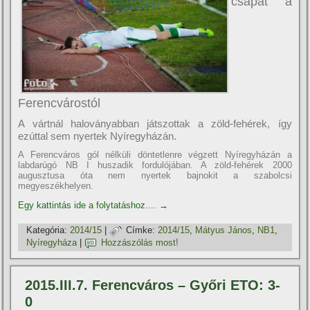
csapat a
Ferencvárostól
A vártnál haloványabban játszottak a zöld-fehérek, í­gy
ezúttal sem nyertek Nyí­regyházán.
A Ferencváros gól nélküli döntetlenre végzett Nyí­regyházán a
labdarúgó NB I huszadik fordulójában. A zöld-fehérek 2000
augusztusa óta nem nyertek bajnokit a szabolcsi
megyeszékhelyen.
Egy kattintás ide a folytatáshoz....
→
Kategória:
2014/15
|
Címke:
2014/15
,
Mátyus János
,
NB1
,
Nyí­regyháza
|
Hozzászólás most!
2015.III.7. Ferencváros – Győri ETO: 3-
0