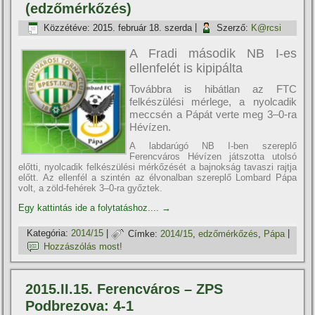
(edzőmérkőzés)
Közzétéve:
2015. február 18. szerda
|
Szerző:
K@rcsi
A Fradi második NB I-es
ellenfelét is kipipálta
Továbbra is hibátlan az FTC
felkészülési mérlege, a nyolcadik
meccsén a Pápát verte meg 3–0-ra
Héví­zen.
A labdarúgó NB I-ben szereplő
Ferencváros Héví­zen játszotta utolsó
előtti, nyolcadik felkészülési mérkőzését a bajnokság tavaszi rajtja
előtt. Az ellenfél a szintén az élvonalban szereplő Lombard Pápa
volt, a zöld-fehérek 3–0-ra győztek.
Egy kattintás ide a folytatáshoz....
→
Kategória:
2014/15
|
Címke:
2014/15
,
edzőmérkőzés
,
Pápa
|
Hozzászólás most!
2015.II.15. Ferencváros – ZPS
Podbrezova: 4-1