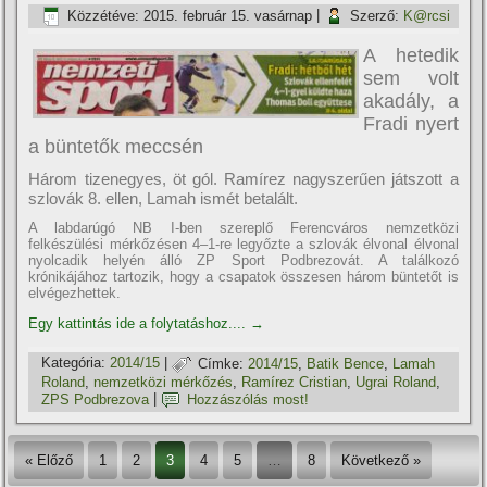
Közzétéve:
2015. február 15. vasárnap
|
Szerző:
K@rcsi
A hetedik
sem volt
akadály, a
Fradi nyert
a büntetők meccsén
Három tizenegyes, öt gól. Ramí­rez nagyszerűen játszott a
szlovák 8. ellen, Lamah ismét betalált.
A labdarúgó NB I-ben szereplő Ferencváros nemzetközi
felkészülési mérkőzésen 4–1-re legyőzte a szlovák élvonal élvonal
nyolcadik helyén álló ZP Sport Podbrezovát. A találkozó
krónikájához tartozik, hogy a csapatok összesen három büntetőt is
elvégezhettek.
Egy kattintás ide a folytatáshoz....
→
Kategória:
2014/15
|
Címke:
2014/15
,
Batik Bence
,
Lamah
Roland
,
nemzetközi mérkőzés
,
Ramí­rez Cristian
,
Ugrai Roland
,
ZPS Podbrezova
|
Hozzászólás most!
« Előző
1
2
3
4
5
…
8
Következő »