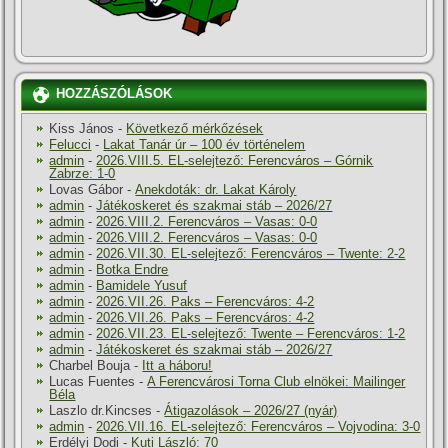
HOZZÁSZÓLÁSOK
Kiss János
-
Következő mérkőzések
Felucci
-
Lakat Tanár úr – 100 év történelem
admin
-
2026.VIII.5. EL-selejtező: Ferencváros – Górnik
Zabrze: 1-0
Lovas Gábor
-
Anekdoták: dr. Lakat Károly
admin
-
Játékoskeret és szakmai stáb – 2026/27
admin
-
2026.VIII.2. Ferencváros – Vasas: 0-0
admin
-
2026.VIII.2. Ferencváros – Vasas: 0-0
admin
-
2026.VII.30. EL-selejtező: Ferencváros – Twente: 2-2
admin
-
Botka Endre
admin
-
Bamidele Yusuf
admin
-
2026.VII.26. Paks – Ferencváros: 4-2
admin
-
2026.VII.26. Paks – Ferencváros: 4-2
admin
-
2026.VII.23. EL-selejtező: Twente – Ferencváros: 1-2
admin
-
Játékoskeret és szakmai stáb – 2026/27
Charbel Bouja
-
Itt a háboru!
Lucas Fuentes
-
A Ferencvárosi Torna Club elnökei: Mailinger
Béla
Laszlo dr.Kincses
-
Átigazolások – 2026/27 (nyár)
admin
-
2026.VII.16. EL-selejtező: Ferencváros – Vojvodina: 3-0
Erdélyi Dodi
-
Kuti László: 70