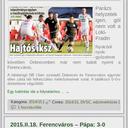
Parázs
helyzetek
igen, gól
nem volt a
Loki-
Fradin
Nyolcból
nyolc
győzelmet
követően Debrecenben már nem tudott nyerni a
Ferencváros.
A labdarúgó NB I-ben szereplő Debrecen és Ferencváros egymás
ellen zárta téli felkészülési mérkőzéseinek sorát. A találkozó 0–0-s
döntetlenre végződött.
Egy kattintás ide a folytatáshoz....
→
Kategória:
2014/15
|
Címke:
2014/15
,
DVSC
,
edzőmérkőzés
|
1 hozzászólás
2015.II.18. Ferencváros – Pápa: 3-0