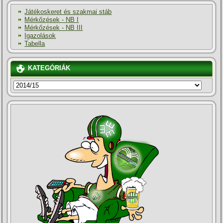
Játékoskeret és szakmai stáb
Mérkőzések - NB I
Mérkőzések - NB III
Igazolások
Tabella
KATEGÓRIÁK
KATEGÓRIÁK