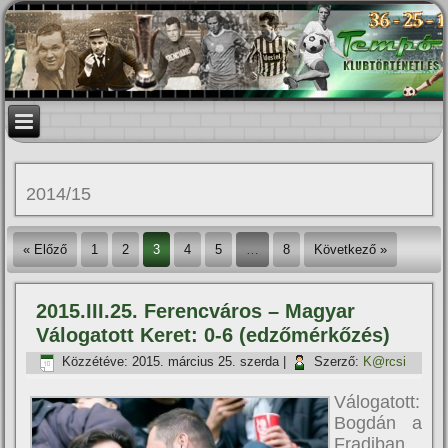
2014/15
« Előző
1
2
3
4
5
…
8
Következő »
2015.III.25. Ferencváros – Magyar
Válogatott Keret: 0-6 (edzőmérkőzés)
Közzétéve:
2015. március 25. szerda
|
Szerző:
K@rcsi
Válogatott:
Bogdán a
Fradiban,