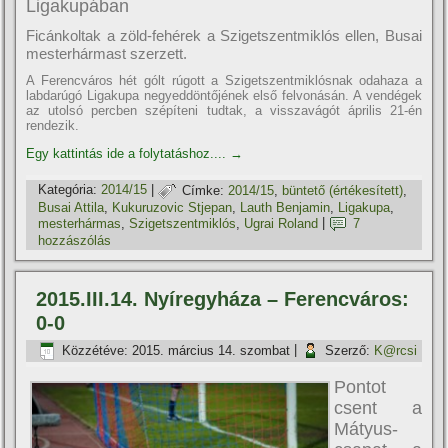
Ligakupában
Ficánkoltak a zöld-fehérek a Szigetszentmiklós ellen, Busai
mesterhármast szerzett.
A Ferencváros hét gólt rúgott a Szigetszentmiklósnak odahaza a
labdarúgó Ligakupa negyeddöntőjének első felvonásán. A vendégek
az utolsó percben szépí­teni tudtak, a visszavágót április 21-én
rendezik.
Egy kattintás ide a folytatáshoz....
→
Kategória:
2014/15
|
Címke:
2014/15
,
büntető (értékesí­tett)
,
Busai Attila
,
Kukuruzovic Stjepan
,
Lauth Benjamin
,
Ligakupa
,
mesterhármas
,
Szigetszentmiklós
,
Ugrai Roland
|
7
hozzászólás
2015.III.14. Nyí­regyháza – Ferencváros:
0-0
Közzétéve:
2015. március 14. szombat
|
Szerző:
K@rcsi
Pontot
csent a
Mátyus-