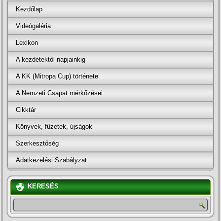
Kezdőlap
Videógaléria
Lexikon
A kezdetektől napjainkig
A KK (Mitropa Cup) története
A Nemzeti Csapat mérkőzései
Cikktár
Könyvek, füzetek, újságok
Szerkesztőség
Adatkezelési Szabályzat
KERESÉS