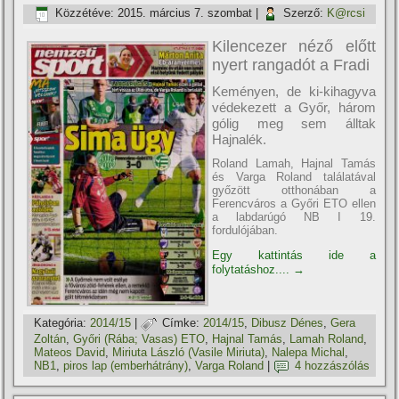
Közzétéve:
2015. március 7. szombat
|
Szerző:
K@rcsi
Kilencezer néző előtt
nyert rangadót a Fradi
Keményen, de ki-kihagyva
védekezett a Győr, három
gólig meg sem álltak
Hajnalék.
Roland Lamah, Hajnal Tamás
és Varga Roland találatával
győzött otthonában a
Ferencváros a Győri ETO ellen
a labdarúgó NB I 19.
fordulójában.
Egy kattintás ide a
folytatáshoz....
→
Kategória:
2014/15
|
Címke:
2014/15
,
Dibusz Dénes
,
Gera
Zoltán
,
Győri (Rába; Vasas) ETO
,
Hajnal Tamás
,
Lamah Roland
,
Mateos David
,
Miriuta László (Vasile Miriuta)
,
Nalepa Michal
,
NB1
,
piros lap (emberhátrány)
,
Varga Roland
|
4 hozzászólás