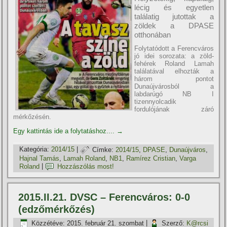
lécig és egyetlen
találatig jutottak a
zöldek a DPASE
otthonában
Folytatódott a Ferencváros
jó idei sorozata: a zöld-
fehérek Roland Lamah
találatával elhozták a
három pontot
Dunaújvárosból a
labdarúgó NB I
tizennyolcadik
fordulójának záró
mérkőzésén.
Egy kattintás ide a folytatáshoz....
→
Kategória:
2014/15
|
Címke:
2014/15
,
DPASE
,
Dunaújváros
,
Hajnal Tamás
,
Lamah Roland
,
NB1
,
Ramí­rez Cristian
,
Varga
Roland
|
Hozzászólás most!
2015.II.21. DVSC – Ferencváros: 0-0
(edzőmérkőzés)
Közzétéve:
2015. február 21. szombat
|
Szerző:
K@rcsi