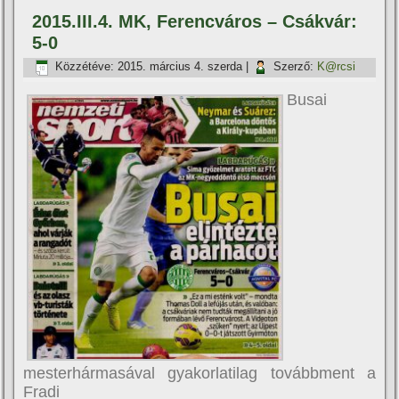
2015.III.4. MK, Ferencváros – Csákvár:
5-0
Közzétéve:
2015. március 4. szerda
|
Szerző:
K@rcsi
Busai
mesterhármasával gyakorlatilag továbbment a
Fradi