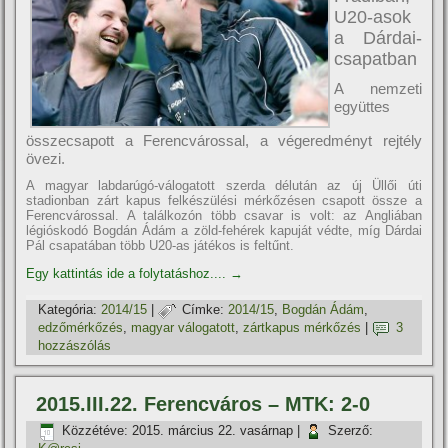
U20-asok
a Dárdai-
csapatban
A nemzeti
együttes
összecsapott a Ferencvárossal, a végeredményt rejtély
övezi.
A magyar labdarúgó-válogatott szerda délután az új Üllői úti
stadionban zárt kapus felkészülési mérkőzésen csapott össze a
Ferencvárossal. A találkozón több csavar is volt: az Angliában
légióskodó Bogdán Ádám a zöld-fehérek kapuját védte, mí­g Dárdai
Pál csapatában több U20-as játékos is feltűnt.
Egy kattintás ide a folytatáshoz....
→
Kategória:
2014/15
|
Címke:
2014/15
,
Bogdán Ádám
,
edzőmérkőzés
,
magyar válogatott
,
zártkapus mérkőzés
|
3
hozzászólás
2015.III.22. Ferencváros – MTK: 2-0
Közzétéve:
2015. március 22. vasárnap
|
Szerző: