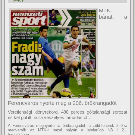
K@rcsi
MTK-
bánat: a
Ferencváros nyerte meg a 206. örökrangadót
Veretlenségi idényrekord, 498 perces góltalansági sorozat
és két gól itt, nulla veszélyes támadás ott.
A Ferencváros megnyerte az örökrangadót, a zöld-fehérek 2–0-ra
megverték az MTK-t hazai pályán a labdarúgó NB I 21.
fordulójában.