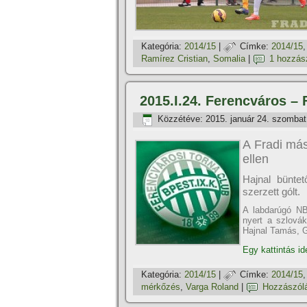
Kategória:
2014/15
|
Címke:
2014/15
Ramí­rez Cristian
,
Somalia
|
1 hozzás
2015.I.24. Ferencváros – 
Közzétéve:
2015. január 24. szombat
A Fradi más
ellen
Hajnal bünte
szerzett gólt.
A labdarúgó NB
nyert a szlová
Hajnal Tamás, G
Egy kattintás id
Kategória:
2014/15
|
Címke:
2014/15
mérkőzés
,
Varga Roland
|
Hozzászól