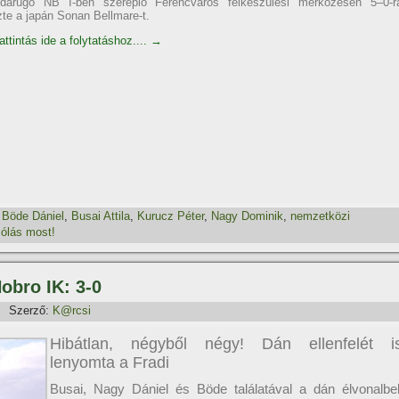
darúgó NB I-ben szereplő Ferencváros felkészülési mérkőzésen 5–0-r
zte a japán Sonan Bellmare-t.
ttintás ide a folytatáshoz....
→
,
Böde Dániel
,
Busai Attila
,
Kurucz Péter
,
Nagy Dominik
,
nemzetközi
ólás most!
Hobro IK: 3-0
Szerző:
K@rcsi
Hibátlan, négyből négy! Dán ellenfelét i
lenyomta a Fradi
Busai, Nagy Dániel és Böde találatával a dán élvonalbel