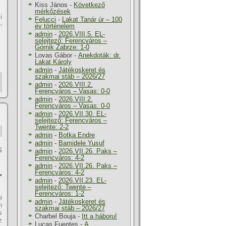
Kiss János
-
Következő
mérkőzések
i
Felucci
-
Lakat Tanár úr – 100
–
év történelem
admin
-
2026.VIII.5. EL-
selejtező: Ferencváros –
Górnik Zabrze: 1-0
Lovas Gábor
-
Anekdoták: dr.
Lakat Károly
admin
-
Játékoskeret és
szakmai stáb – 2026/27
admin
-
2026.VIII.2.
Ferencváros – Vasas: 0-0
admin
-
2026.VIII.2.
Ferencváros – Vasas: 0-0
admin
-
2026.VII.30. EL-
selejtező: Ferencváros –
Twente: 2-2
admin
-
Botka Endre
admin
-
Bamidele Yusuf
s
admin
-
2026.VII.26. Paks –
Ferencváros: 4-2
admin
-
2026.VII.26. Paks –
Ferencváros: 4-2
•
admin
-
2026.VII.23. EL-
selejtező: Twente –
Ferencváros: 1-2
i
admin
-
Játékoskeret és
h
szakmai stáb – 2026/27
s
Charbel Bouja
-
Itt a háboru!
z
Lucas Fuentes
-
A