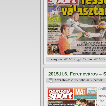
Kategória:
2014/15
|
Címke:
2014/15
2015.II.6. Ferencváros – 
Közzétéve:
2015. február 6. péntek
|
Csil
Busai
Thom