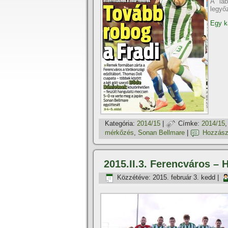
A lab
legyő
Egy ka
Kategória:
2014/15
|
Címke:
2014/15
mérkőzés
,
Sonan Bellmare
|
Hozzász
2015.II.3. Ferencváros – 
Közzétéve:
2015. február 3. kedd
|