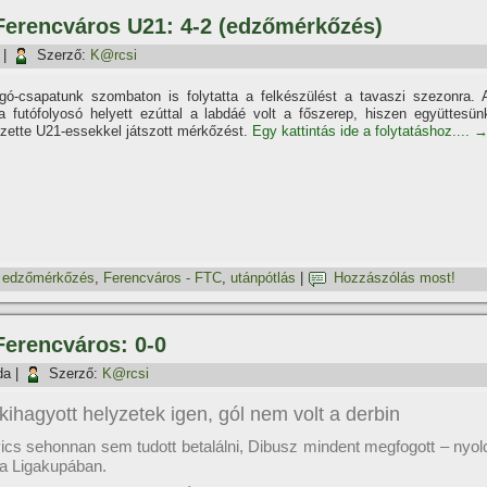
 Ferencváros U21: 4-2 (edzőmérkőzés)
|
Szerző:
K@rcsi
úgó-csapatunk szombaton is folytatta a felkészülést a tavaszi szezonra. 
 futófolyosó helyett ezúttal a labdáé volt a főszerep, hiszen együttesün
ezette U21-essekkel játszott mérkőzést.
Egy kattintás ide a folytatáshoz....
,
edzőmérkőzés
,
Ferencváros - FTC
,
utánpótlás
|
Hozzászólás most!
 Ferencváros: 0-0
da
|
Szerző:
K@rcsi
kihagyott helyzetek igen, gól nem volt a derbin
vics sehonnan sem tudott betalálni, Dibusz mindent megfogott – nyol
 a Ligakupában.