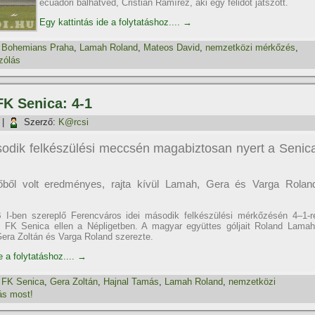
ecuadori balhátvéd, Cristian Ramí­rez, aki egy félidőt játszott.
Egy kattintás ide a folytatáshoz....
→
,
Bohemians Praha
,
Lamah Roland
,
Mateos David
,
nemzetközi mérkőzés
,
zólás
FK Senica: 4-1
|
Szerző:
K@rcsi
odik felkészülési meccsén magabiztosan nyert a Senic
tőből volt eredményes, rajta kí­vül Lamah, Gera és Varga Rolan
 I-ben szereplő Ferencváros idei második felkészülési mérkőzésén 4–1-r
k FK Senica ellen a Népligetben. A magyar együttes góljait Roland Lamah
era Zoltán és Varga Roland szerezte.
e a folytatáshoz....
→
,
FK Senica
,
Gera Zoltán
,
Hajnal Tamás
,
Lamah Roland
,
nemzetközi
ás most!