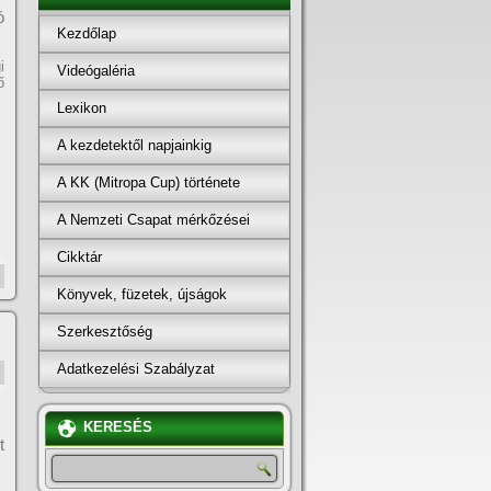
ó
Kezdőlap
i
Videógaléria
ő
Lexikon
A kezdetektől napjainkig
A KK (Mitropa Cup) története
A Nemzeti Csapat mérkőzései
Cikktár
Könyvek, füzetek, újságok
Szerkesztőség
Adatkezelési Szabályzat
KERESÉS
t