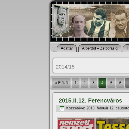
Adattár
Alberttól – Zsiborásig
H
2014/15
« Előző
1
2
3
4
5
6
2015.II.12. Ferencváros 
Közzétéve:
2015. február 12. csütört