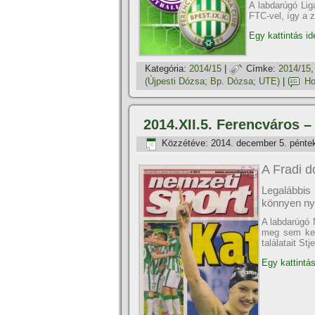
A labdarúgó Lig
FTC-vel, í­gy a 
Egy kattintás id
Kategória:
2014/15
|
Címke:
2014/15
(Újpesti Dózsa; Bp. Dózsa; UTE)
|
Ho
2014.XII.5. Ferencváros –
Közzétéve:
2014. december 5. pénte
A Fradi d
Legalábbis
könnyen ny
A labdarúgó 
meg sem kel
találatait St
Egy kattintás