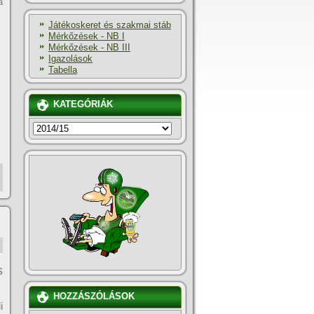
a
Játékoskeret és szakmai stáb
Mérkőzések - NB I
Mérkőzések - NB III
Igazolások
Tabella
KATEGÓRIÁK
KATEGÓRIÁK
s
HOZZÁSZÓLÁSOK
i