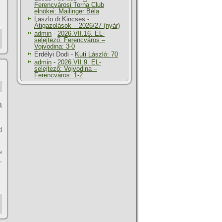
Ferencvárosi Torna Club
elnökei: Mailinger Béla
Laszlo dr.Kincses
-
Átigazolások – 2026/27 (nyár)
admin
-
2026.VII.16. EL-
selejtező: Ferencváros –
Vojvodina: 3-0
Erdélyi Dodi
-
Kuti László: 70
admin
-
2026.VII.9. EL-
selejtező: Vojvodina –
Ferencváros: 1-2
a
d
e
,