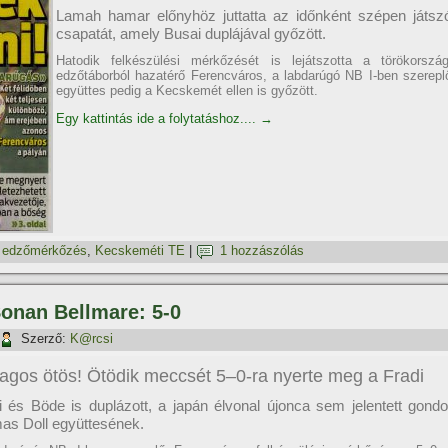
Lamah hamar előnyhöz juttatta az időnként szépen játsz
csapatát, amely Busai duplájával győzött.
Hatodik felkészülési mérkőzését is lejátszotta a törökország
edzőtáborból hazatérő Ferencváros, a labdarúgó NB I-ben szerepl
együttes pedig a Kecskemét ellen is győzött.
Egy kattintás ide a folytatáshoz....
→
,
edzőmérkőzés
,
Kecskeméti TE
|
1 hozzászólás
Sonan Bellmare: 5-0
Szerző:
K@rcsi
lagos ötös! Ötödik meccsét 5–0-ra nyerte meg a Fradi
 és Böde is duplázott, a japán élvonal újonca sem jelentett gondo
as Doll együttesének.