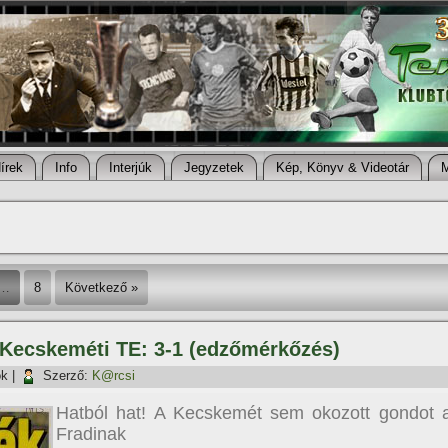
í­rek
Info
Interjúk
Jegyzetek
Kép, Könyv & Videotár
…
8
Következő »
– Kecskeméti TE: 3-1 (edzőmérkőzés)
ök
|
Szerző:
K@rcsi
Hatból hat! A Kecskemét sem okozott gondot 
Fradinak