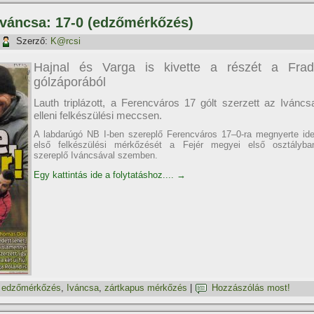
 Iváncsa: 17-0 (edzőmérkőzés)
Szerző:
K@rcsi
Hajnal és Varga is kivette a részét a Frad
gólzáporából
Lauth triplázott, a Ferencváros 17 gólt szerzett az Iváncs
elleni felkészülési meccsen.
A labdarúgó NB I-ben szereplő Ferencváros 17–0-ra megnyerte ide
első felkészülési mérkőzését a Fejér megyei első osztályba
szereplő Iváncsával szemben.
Egy kattintás ide a folytatáshoz....
→
,
edzőmérkőzés
,
Iváncsa
,
zártkapus mérkőzés
|
Hozzászólás most!