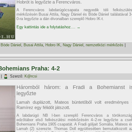
Hobrót is legyőzte a Ferencváros.
A Ferencváros labdarúgócsapata negyedik téli felkészülés
mérkőzésén Busai Attila, Nagy Dániel és Böde Dániel találatával 3
0-ra legyőzte a dán élvonalban szereplő Hobro IK-t.
Egy kattintás ide a folytatáshoz....
→
,
Böde Dániel
,
Busai Attila
,
Hobro IK
,
Nagy Dániel
,
nemzetközi mérkőzés
|
 Bohemians Praha: 4-2
|
Szerző:
K@rcsi
Háromból három: a Fradi a Bohemianst i
legyőzte
Lamah duplázott, Mateos büntetőből volt eredményes 
Ramí­rez egy félidőt játszott.
A labdarúgó NB I-ben szereplő Ferencváros a törökország
edzőtábor első felkészülési mérkőzésén 4–2-re legyőzte a cse
Bohemians Praha 1905 csapatát. A Fradi góljait Somália, Mateos é
Lamah (2) szerezte. Thomas Doll együttesében bemutatkozott a