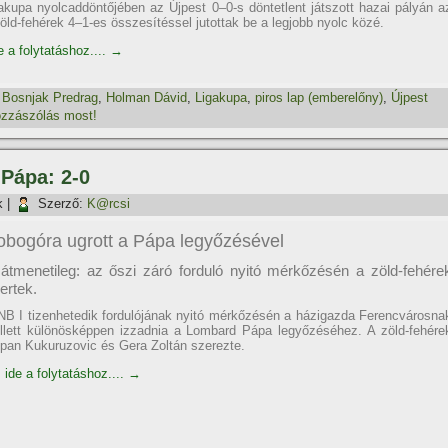
akupa nyolcaddöntőjében az Újpest 0–0-s döntetlent játszott hazai pályán a
zöld-fehérek 4–1-es összesí­téssel jutottak be a legjobb nyolc közé.
e a folytatáshoz....
→
,
Bosnjak Predrag
,
Holman Dávid
,
Ligakupa
,
piros lap (emberelőny)
,
Újpest
zzászólás most!
 Pápa: 2-0
k
|
Szerző:
K@rcsi
obogóra ugrott a Pápa legyőzésével
 átmenetileg: az őszi záró forduló nyitó mérkőzésén a zöld-fehére
ertek.
NB I tizenhetedik fordulójának nyitó mérkőzésén a házigazda Ferencvárosna
lett különösképpen izzadnia a Lombard Pápa legyőzéséhez. A zöld-fehére
jepan Kukuruzovic és Gera Zoltán szerezte.
 ide a folytatáshoz....
→