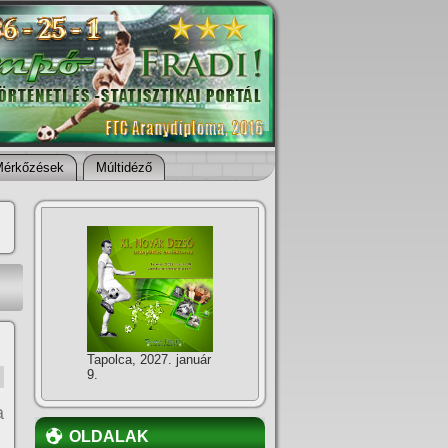
Mérkőzések
Múltidéző
Tapolca, 2027. január
9.
a
OLDALAK