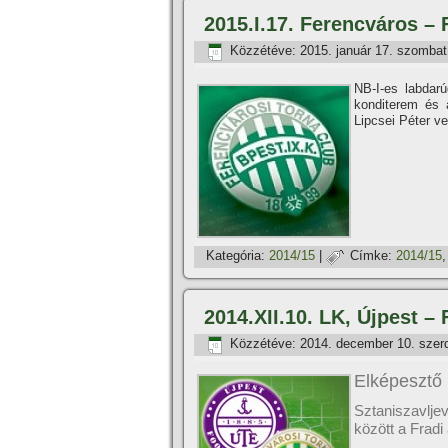
2015.I.17. Ferencváros –
Közzétéve:
2015. január 17. szombat
NB-I-es labdar
konditerem és a
Lipcsei Péter v
Kategória:
2014/15
|
Címke:
2014/15
2014.XII.10. LK, Újpest –
Közzétéve:
2014. december 10. szer
Elképesztő 
Sztaniszavlje
között a Fradi