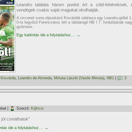
Leandro találata három pontot ért a zöld-fehéreknek, 
vendégek csakis saját magukat okolhatják.
A ziccereit sorra elpuskázó Kisvárdát odahaza egy Leandro-góllal 1
0-ra legyőző Ferencváros lett a labdarúgó NB I 7. fordulójának nag
győztese.
Egy kattintás ide a folytatáshoz....
→
,
Kisvárda
,
Leandro de Almeida
,
Miriuta László (Vasile Miriuta)
,
NB1
|
3
mbat
|
Szerző:
K@rcsi
 jól csinálhatok”
ntás ide a folytatáshoz....
→