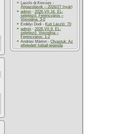
Laszlo dr.Kincses
-
Átigazolások – 2026/27 (nyár)
admin
-
2026.VII.16. EL-
selejtező: Ferencváros –
Vojvodina: 3-0
Erdélyi Dodi
-
Kuti László: 70
admin
-
2026.VII.9. EL-
selejtező: Vojvodina –
Ferencváros: 1-2
h
Andrási Márton
-
Olvastuk: Az
elfeledett futball-legenda