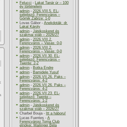
Felucci
-
Lakat Tanár úr – 100
év történelem
admin
-
2026.VIII.5. EL-
selejtező: Ferencváros –
Górnik Zabrze: 1-0
Lovas Gábor
-
Anekdoták: dr.
Lakat Károly
admin
-
Játékoskeret és
szakmai stáb – 2026/27
admin
-
2026.VIII.2.
Ferencváros – Vasas: 0-0
admin
-
2026.VIII.2.
Ferencváros – Vasas: 0-0
admin
-
2026.VII.30. EL-
selejtező: Ferencváros –
Twente: 2-2
admin
-
Botka Endre
admin
-
Bamidele Yusuf
admin
-
2026.VII.26. Paks –
Ferencváros: 4-2
k
admin
-
2026.VII.26. Paks –
Ferencváros: 4-2
admin
-
2026.VII.23. EL-
a
selejtező: Twente –
Ferencváros: 1-2
admin
-
Játékoskeret és
szakmai stáb – 2026/27
Charbel Bouja
-
Itt a háboru!
Lucas Fuentes
-
A
Ferencvárosi Torna Club
elnökei: Mailinger Béla