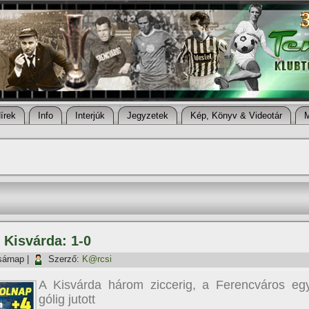
í­rek
Info
Interjúk
Jegyzetek
Kép, Könyv & Videotár
 Kisvárda: 1-0
sárnap
|
Szerző:
K@rcsi
A Kisvárda három ziccerig, a Ferencváros eg
gólig jutott