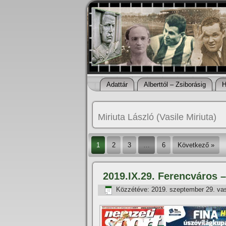
Adattár
Alberttól – Zsiborásig
H
Miriuta László (Vasile Miriuta)
1
2
3
…
6
Következő »
2019.IX.29. Ferencváros –
Közzétéve:
2019. szeptember 29. va