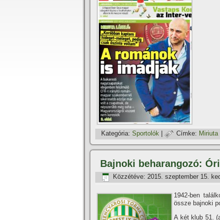
Kategória:
Sportolók
|
Címke:
Miriuta
Bajnoki beharangozó: Óriá
Közzétéve:
2015. szeptember 15. ke
1942-ben talál
össze bajnoki p
A két klub 51. 