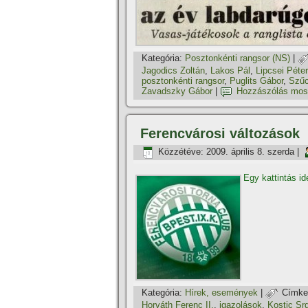
Kategória:
Posztonkénti rangsor (NS)
|
Jagodics Zoltán
,
Lakos Pál
,
Lipcsei Péter
posztonkénti rangsor
,
Puglits Gábor
,
Szűc
Zavadszky Gábor
|
Hozzászólás mos
Ferencvárosi változások
Közzétéve:
2009. április 8. szerda
|
Egy kattintás id
Kategória:
Hí­rek, események
|
Címke
Horváth Ferenc II.
,
igazolások
,
Kostic Sr