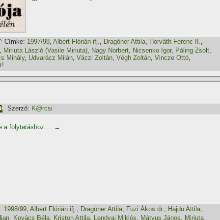
Címke:
1997/98
,
Albert Flórián ifj.
,
Dragóner Attila
,
Horváth Ferenc II.
,
,
Miriuta László (Vasile Miriuta)
,
Nagy Norbert
,
Nicsenko Igor
,
Páling Zsolt
,
s Mihály
,
Udvarácz Milán
,
Váczi Zoltán
,
Végh Zoltán
,
Vincze Ottó
,
t!
Szerző:
K@rcsi
e a folytatáshoz....
→
:
1998/99
,
Albert Flórián ifj.
,
Dragóner Attila
,
Füzi Ákos dr.
,
Hajdu Attila
,
djan
,
Kovács Béla
,
Kriston Attila
,
Lendvai Miklós
,
Mátyus János
,
Miriuta