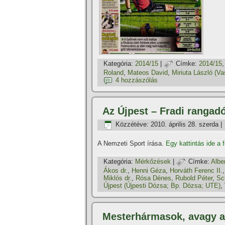
Kategória:
2014/15
|
Címke:
2014/15
Roland
,
Mateos David
,
Miriuta László (Vas
4 hozzászólás
Az Újpest – Fradi rangad
Közzétéve:
2010. április 28. szerda
|
A Nemzeti Sport í­rása.
Egy kattintás ide a 
Kategória:
Mérkőzések
|
Címke:
Alber
Ákos dr.
,
Henni Géza
,
Horváth Ferenc II.
Miklós dr.
,
Rósa Dénes
,
Rubold Péter
,
Sc
Újpest (Újpesti Dózsa; Bp. Dózsa; UTE)
,
Mesterhármasok, avagy a