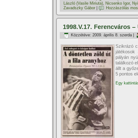
László (Vasile Miriuta)
,
Nicsenko Igor
,
Nyi
Zavadszky Gábor
|
Hozzászólás mos
1998.V.17. Ferencváros – 
Közzétéve:
2009. április 8. szerda
|
Szikrázó c
játékosok 
pályán nyú
találkozó e
állt a győ
5 pontos el
Egy kattintá