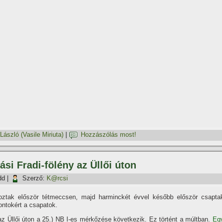
 László (Vasile Miriuta)
|
Hozzászólás most!
si Fradi-fölény az Üllői úton
dd
|
Szerző:
K@rcsi
koztak először tétmeccsen, majd harminckét évvel később először csapta
ontokért a csapatok.
(az Üllői úton a 25.) NB I-es mérkőzése következik. Ez történt a múltban.
Eg