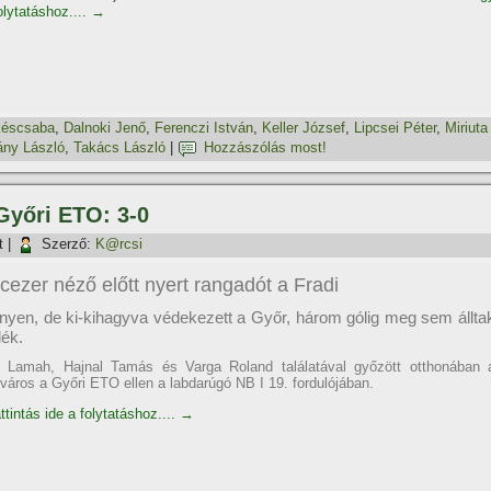
folytatáshoz....
→
éscsaba
,
Dalnoki Jenő
,
Ferenczi István
,
Keller József
,
Lipcsei Péter
,
Miriuta
ny László
,
Takács László
|
Hozzászólás most!
 Győri ETO: 3-0
t
|
Szerző:
K@rcsi
cezer néző előtt nyert rangadót a Fradi
yen, de ki-kihagyva védekezett a Győr, három gólig meg sem állta
lék.
 Lamah, Hajnal Tamás és Varga Roland találatával győzött otthonában 
város a Győri ETO ellen a labdarúgó NB I 19. fordulójában.
tintás ide a folytatáshoz....
→