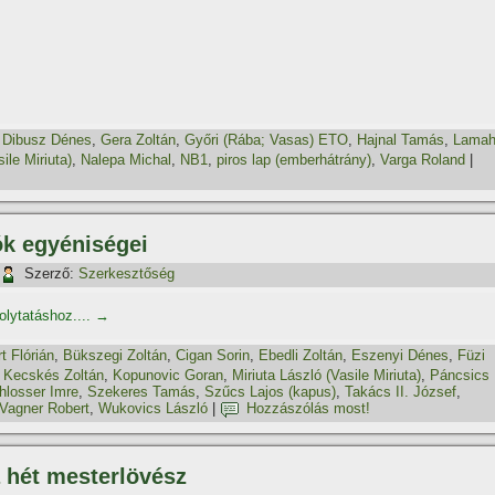
,
Dibusz Dénes
,
Gera Zoltán
,
Győri (Rába; Vasas) ETO
,
Hajnal Tamás
,
Lama
ile Miriuta)
,
Nalepa Michal
,
NB1
,
piros lap (emberhátrány)
,
Varga Roland
|
ók egyéniségei
Szerző:
Szerkesztőség
folytatáshoz....
→
t Flórián
,
Bükszegi Zoltán
,
Cigan Sorin
,
Ebedli Zoltán
,
Eszenyi Dénes
,
Füzi
,
Kecskés Zoltán
,
Kopunovic Goran
,
Miriuta László (Vasile Miriuta)
,
Páncsics
hlosser Imre
,
Szekeres Tamás
,
Szűcs Lajos (kapus)
,
Takács II. József
,
Vagner Robert
,
Wukovics László
|
Hozzászólás most!
 hét mesterlövész