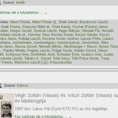
Szerző:
lalolib
ttintás ide a folytatáshoz....
→
ímke:
Albert Flórián
,
Albert Flórián ifj.
,
Böde Dániel
,
Branikovits László
,
,
Deák Ferenc
,
Fenyvesi Máté dr.
,
Finta Károly
,
Fischer (Füstös) János
,
oltán
,
Gregor József
,
Gyetvai László
,
Hegyi Mátyás
,
Hernádi Pál
,
Horváth
Juhász István dr.
,
Kemény Tibor
,
Kiszely István
,
Kocsis Sándor
,
Koczó
vács János
,
Kubala László
,
Kucsera István
,
lexikon
,
Lipcsei Péter
,
Lukács
erhatos
,
mesterhetes
,
mesternégyes
,
mesternyolcas
,
mesterötös
,
Mike
ré János
,
Mucha József
,
Németh Miklós
,
Nikolsburger I. Rezső
,
Nyilasi Tibor
.
,
Pataky Mihály
,
Pogány László
,
Polgár Gyula
,
Sándor József
,
Sárosi
ré
,
Schlosser Imre
,
Schönfeld Jenő
,
Schwartz Ernő
,
Szabics Imre
,
Szabó
zokolai László
,
Takács II. József
,
Toldi Géza
,
Tóth-Potya István
,
Turay
z Ferenc
,
Wukovics László
|
4 hozzászólás
Szerző:
K@rcsi
Végh Zoltán (Vasas) és Váczi Zoltán (Vasas) a
év labdarúgója
1997 ősz: Lakos Pál (Győri ETO FC) az ősz legjobbja
Egy kattintás ide a folytatáshoz....
→