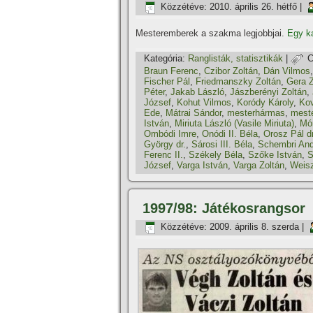
Közzétéve:
2010. április 26. hétfő
|
Mesteremberek a szakma legjobbjai.
Egy ka
Kategória:
Ranglisták, statisztikák
|
C
Braun Ferenc
,
Czibor Zoltán
,
Dán Vilmos
Fischer Pál
,
Friedmanszky Zoltán
,
Gera Z
Péter
,
Jakab László
,
Jászberényi Zoltán
,
József
,
Kohut Vilmos
,
Koródy Károly
,
Ko
Ede
,
Mátrai Sándor
,
mesterhármas
,
mest
István
,
Miriuta László (Vasile Miriuta)
,
Mó
Ombódi Imre
,
Onódi II. Béla
,
Orosz Pál dr
György dr.
,
Sárosi III. Béla
,
Schembri And
Ferenc II.
,
Székely Béla
,
Szőke István
,
S
József
,
Varga István
,
Varga Zoltán
,
Weis
1997/98: Játékosrangsor
Közzétéve:
2009. április 8. szerda
|