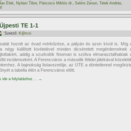
las Elek
,
Nyilasi Tibor
,
Páncsics Miklós dr.
,
Selimi Zenun
,
Telek András
,
t!
Újpesti TE 1-1
Szerző:
K@rcsi
satát hozott az évad mérkőzése, a pályán és azon kí­vül is. Mí­g 
a négy kiállí­tott kivételével minden dicséretett megérdemelnek 
jtottakért, addig a szurkolók finoman is szólva elmarasztalhatóak 
lőtti incidensekért. A Ferencváros a második félidei játékával közeleb
zelemhez. A bajnokság listavezetője, az ÚTE a döntetlennel megőrizt
őnyét a tabella élén a Ferencváros előtt.
s ide a folytatáshoz....
→