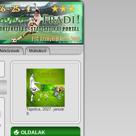
Mérkőzések
Múltidéző
Tapolca, 2027. január
9.
y
OLDALAK