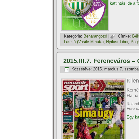
kattintás ide a 
Kategória:
Beharangozó
|
Címke:
Bék
László (Vasile Miriuta)
,
Nyilasi Tibor
,
Pogá
2015.III.7. Ferencváros –
Közzétéve:
2015. március 7. szomba
Kilen
Kemén
Hajna
Roland
Ferenc
Egy kat