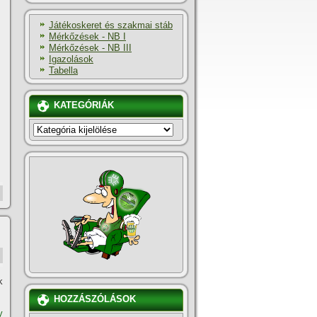
Játékoskeret és szakmai stáb
Mérkőzések - NB I
Mérkőzések - NB III
Igazolások
Tabella
KATEGÓRIÁK
KATEGÓRIÁK
k
HOZZÁSZÓLÁSOK
y