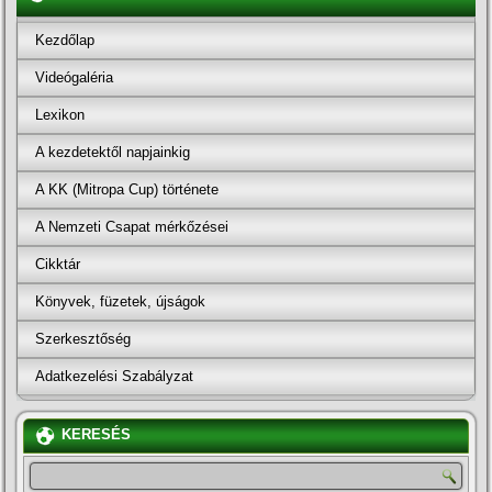
Kezdőlap
Videógaléria
Lexikon
A kezdetektől napjainkig
A KK (Mitropa Cup) története
A Nemzeti Csapat mérkőzései
Cikktár
Könyvek, füzetek, újságok
Szerkesztőség
Adatkezelési Szabályzat
KERESÉS