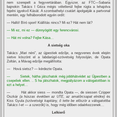
nem szerepelt a fegyvertárában. Egyszer, az FTC—Sabaria
bajnokin Takács I Géza mégis véletlenül fejbe rúgta a lehajolva
fejelni igyekvő Kását. A szombathelyi csatárt ápolgatják a partvonal
mentén, egy felháborodott egyén ordí­t:
— Halló! Bí­ró spori! Kiállí­tás nincs? Mi ez? Hát nem lát?
— Mi ez, mi ez — dünnyögött egy ferencvárosi.
— Hát mi volna? Fejbe Kása…
A sietség oka
Takács „Mari néni”, az újpestiek edzője, a negyvenes évek elején
sietve kö­szönt el a labdarúgó-szövetség folyosóján, de Opata
Zoltán, a Mávag edzője megállí­totta:
— Hová sietsz? — kérdezte Opata.
— Sietek, hátha játszhatok még jobbhátvédet az Újpestben a
csepeliek el­len. .. S ha játszhatok, megpályázom a válogatottban is
ezt a helyet…
— Hát akkor siess — mondta Opata —, de siessen Czipper
Oszkár
(a húszas években az UTE, az amatőrcsapat elnöke)
és
Kiss Gyula
(szövetségi kapitány, ő tette be először a válogatottba
Takács I-et — a szerzők)
is, hogy még időben odaérkezzenek…
Lelkierő