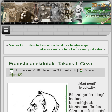
«
Vincze Ottó: Nem tudtam élni a hatalmas lehetőséggel
Feljegyzések a fotelból – Évzáró gondolatok
»
Fradista anekdoták: Takács I. Géza
Közzétéve:
2010. december 30. csütörtök
|
Szerző:
mjozef22
„Mari nénit”
leleplezték
Bő szoknyaként lebegő,
hatalmas
klottnadrágjának
köszönhette Takács I
Géza a „Mari néni”