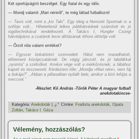
Két sportújságí­ró beszélget. Egy fiatal és egy idős.
— Mondj valamit „Mari néniről”, te még láttad futballozni!
— Taxis volt, mint a „kis Taki”. Egy ideig a Nemzeti Sportnak is a
sofőrje volt… Hihetetlenül lelkes jobbhátvédnek számí­tott és jó
rúgótechnikával rendelkezett. A Takács I, Hungler Csüngi
hátvédpáros a csatárok lesre állí­tásának itthoni úttörője volt.
— Őrzöl róla valami emléket?
— Egyszer bokatörést szenvedett. Hátul nem maradhatott,
előrement középcsatárnak. De végig játszott, és jó labdákkal
„nyomta” a szélsőket. Amikor vége volt a mérkőzésnek, a lábához
kapott és összeesett. Kérdeztem tőle: „Mondja »Mari néni«, nem fáj
a bokája?” ,,Abban a pillanatban nyilallt bele, amikor a bí­ró lefújta a
meccset.”
-Részlet: Kő András -Török Péter A magyar futball
anekdotakincse-
Kategória:
Anekdoták
|
Címke:
Fradista anekdoták
,
Opata
Zoltán
,
Takács I. Géza
Vélemény, hozzászólás?