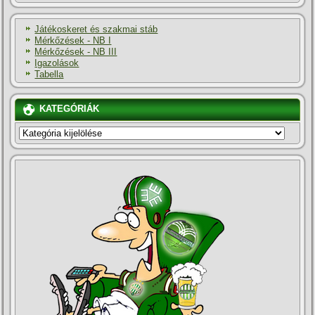
Játékoskeret és szakmai stáb
Mérkőzések - NB I
Mérkőzések - NB III
Igazolások
Tabella
KATEGÓRIÁK
KATEGÓRIÁK