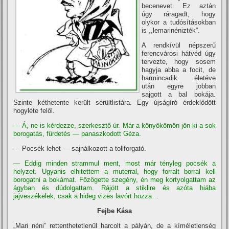
becenevet. Ez aztán
úgy ráragadt, hogy
olykor a tudósí­tásokban
is ,,lemarinénizték”.
A rendkí­vül népszerű
ferencvárosi hátvéd úgy
tervezte, hogy sosem
hagyja abba a focit, de
harmincadik életéve
után egyre jobban
sajgott a bal bokája.
Szinte kéthetente került sérültlistára. Egy újságí­ró érdeklődött
hogyléte felől.
— Á, ne is kérdezze, szerkesztő úr. Már a könyökömön jön ki a sok
borogatás, fürdetés — panaszkodott Géza.
— Pocsék lehet — sajnálkozott a tollforgató.
— Eddig minden strammul ment, most már tényleg pocsék a
helyzet. Ugyanis elhitettem a muterral, hogy forralt borral kell
borogatni a bokámat. Főzögette szegény, én meg kortyolgattam az
ágyban és dúdolgattam. Rájött a stiklire és azóta hiába
jajveszékelek, csak a hideg vizes lavórt hozza…
Fejbe Kása
„Mari néni” rettenthetetlenűl harcolt a pályán, de a kí­méletlenség