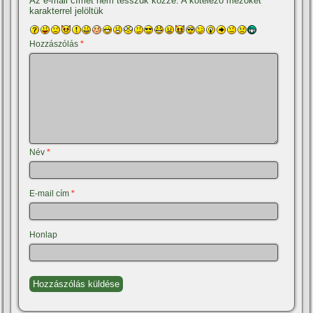
Az e-mail címet nem tesszük közzé.
A kötelező mezőket
*
karakterrel jelöltük
Hozzászólás
*
Név
*
E-mail cím
*
Honlap