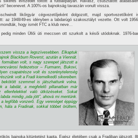
s sikeres évtizedet töltött a futballpályán. Ravasz, csúsztatott átadásaiér
zti” becenevet. A 100%-os bajnokság tavaszán vonult vissza.
hwindt likőrgyár cégvezetőjeként dolgozott, majd sportvezetőként i
t: az 1948/49-es idényben a labdarúgó szakosztályt vezette. Ott volt 1956
kimondták, hogy ismét FTC a klub neve…
 pedig minden Üllői úti meccsen ott szurkolt a késői utódoknak. 1976-ba
kszem vissza a legszí­vesebben.
Elkaptuk
bajnok Blackburn Roverst, azután a Viennát.
 formában volt, s nagy szerepet játszott a
rencvárosi fedezetsor – Furmann, Bukovi,
ilyen csapatrésze volt és szerénytelenség
észünk volt a Fradi kiemelkedő sikereiben.
bekötött szemmel is játszhattunk volna.
uk a labdát, a megfelelő pillanatban már
az ellenfelekkel való ütközéseket. Sokat
labda mindig „oda jött”, ahová mi mentünk.
g a legfőbb vonzerő. Egy vereséget éppúgy
Én, hála a Fradinak, sokkal többet örültem,
ökös bajnoka kitüntetést kapta. Egész életében csak a Fradiban játszott. 8