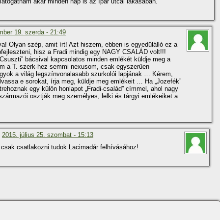
 látogatnám akár minden nap is az Ipar utcai lakásában.
ber 19. szerda - 21:49
 Olyan szép, amit í­rt! Azt hiszem, ebben is egyedülálló ez a
fejleszteni, hisz a Fradi mindig egy NAGY CSALÁD volt!!!
Csuszti” bácsival kapcsolatos minden emlékét küldje meg a
m a T. szerk-hez semmi nexusom, csak egyszerűen
gyok a világ legszí­nvonalasabb szurkolói lapjának … Kérem,
vassa e sorokat, í­rja meg, küldje meg emlékeit … Ha „Jozefék”
trehoznak egy külön honlapot „Fradi-család” cí­mmel, ahol nagy
származói osztják meg személyes, lelki és tárgyi emlékeiket a
n
2015. július 25. szombat - 15:13
csak csatlakozni tudok Lacimadár felhí­vásához!