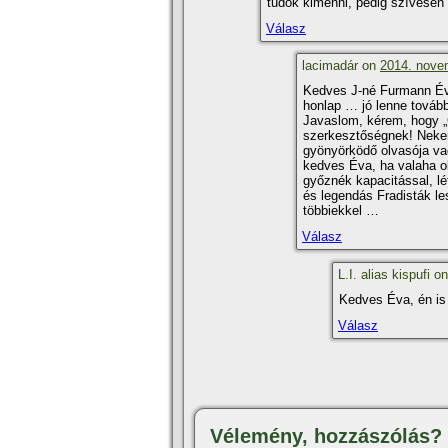
tudok kimenni, pedig szí­vesen
Válasz
lacimadár on
2014. novem
Kedves J-né Furmann Éva!
honlap … jó lenne tovább
Javaslom, kérem, hogy „
szerkesztőségnek! Neke
gyönyörködő olvasója va
kedves Éva, ha valaha ol
győznék kapacitással, lé
és legendás Fradisták le
többiekkel …
Válasz
L.I. alias kispufi o
Kedves Éva, én is 
Válasz
Vélemény, hozzászólás?