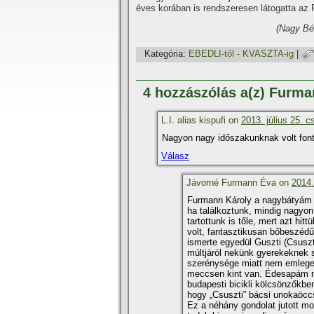
éves korában is rendszeresen látogatta az
(Nagy Bél
Kategória:
EBEDLI-től - KVASZTA-ig
|
4 hozzászólás a(z) Furma
L.I. alias kispufi on
2013. július 25. c
Nagyon nagy időszakunknak volt fonto
Válasz
Jávorné Furmann Éva on
2014.
Furmann Károly a nagybátyám 
ha találkoztunk, mindig nagyon
tartottunk is tőle, mert azt hi
volt, fantasztikusan bőbeszédű
ismerte egyedül Guszti (Csuszti
múltjáról nekünk gyerekeknek s
szerénysége miatt nem emlegett
meccsen kint van. Édesapám me
budapesti bicikli kölcsönzőkben 
hogy „Csuszti” bácsi unokaöcc
Ez a néhány gondolat jutott m