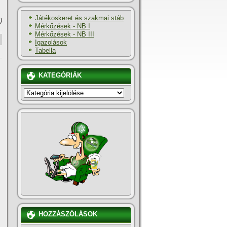
Játékoskeret és szakmai stáb
)
Mérkőzések - NB I
Mérkőzések - NB III
Igazolások
Tabella
KATEGÓRIÁK
KATEGÓRIÁK
HOZZÁSZÓLÁSOK