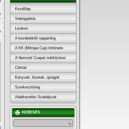
t
Kezdőlap
s
-
Videógaléria
Lexikon
n
A kezdetektől napjainkig
A KK (Mitropa Cup) története
A Nemzeti Csapat mérkőzései
Cikktár
Könyvek, füzetek, újságok
Szerkesztőség
Adatkezelési Szabályzat
KERESÉS
0