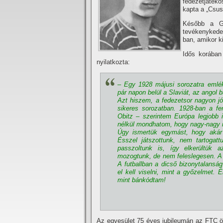
fedezetjátéko
kapta a „Csus
Később a Gsc
tevékenykedet
ban, amikor 
Idős korában
nyilatkozta:
– Egy 1928 májusi sorozatra emlé
pár napon belül a Slaviát, az angol 
Azt hiszem, a fedezetsor nagyon jó
sikeres sorozatban.
1928-ban a fe
Obitz – szerintem Európa legjobb 
nélkül mondhatom, hogy nagy-nagy r
Úgy ismertük egymást, hogy akár 
Ésszel játszottunk, nem tartogatt
passzoltunk is, í­gy elkerültük 
mozogtunk, de nem feleslegesen. A 
A futballban a dicső bizonytalansá
el kell viselni, mint a győzelmet. 
mint bánkódtam!
Az egyesület 75 éves jubileumán az FTC ör