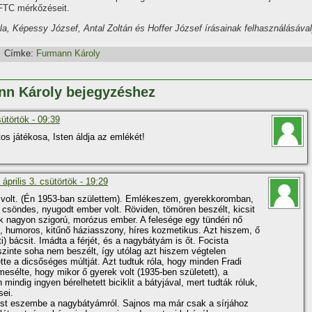
 FTC mérkőzéseit.
a, Képessy József, Antal Zoltán és Hoffer József í­rásainak felhasználásával
Címke:
Furmann Károly
nn Károly bejegyzéshez
sütörtök - 09:39
s játékosa, Isten áldja az emlékét!
 április 3. csütörtök - 19:29
volt. (Én 1953-ban születtem). Emlékeszem, gyerekkoromban,
 csöndes, nyugodt ember volt. Röviden, tömören beszélt, kicsit
ttük nagyon szigorú, morózus ember. A felesége egy tündéri nő
, humoros, kitűnő háziasszony, hí­res kozmetikus. Azt hiszem, ő
) bácsit. Imádta a férjét, és a nagybátyám is őt. Focista
zinte soha nem beszélt, í­gy utólag azt hiszem végtelen
e a dicsőséges múltját. Azt tudtuk róla, hogy minden Fradi
sélte, hogy mikor ő gyerek volt (1935-ben született), a
mindig ingyen bérelhetett biciklit a bátyjával, mert tudták róluk,
sei.
ost eszembe a nagybátyámról. Sajnos ma már csak a sí­rjához