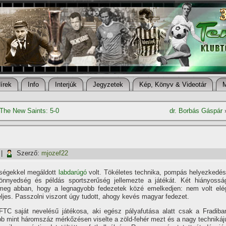
í­rek
Info
Interjúk
Jegyzetek
Kép, Könyv & Videotár
 The New Saints: 5-0
dr. Borbás Gáspár
|
Szerző:
mjozef22
sségekkel megáldott
labdarúgó
volt. Tökéletes technika, pompás helyezkedés
könnyedség és példás sportszerűség jellemezte a játékát. Két hiányossá
meg abban, hogy a legnagyobb fedezetek közé emelkedjen: nem volt elé
eljes. Passzolni viszont úgy tudott, ahogy kevés magyar fedezet.
TC saját nevelésű játékosa, aki egész pályafutása alatt csak a Fradiba
bb mint háromszáz mérkőzésen viselte a zöld-fehér mezt és a nagy technikáj