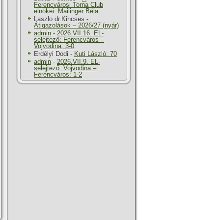
Ferencvárosi Torna Club
elnökei: Mailinger Béla
Laszlo dr.Kincses
-
Átigazolások – 2026/27 (nyár)
admin
-
2026.VII.16. EL-
selejtező: Ferencváros –
Vojvodina: 3-0
Erdélyi Dodi
-
Kuti László: 70
admin
-
2026.VII.9. EL-
selejtező: Vojvodina –
Ferencváros: 1-2