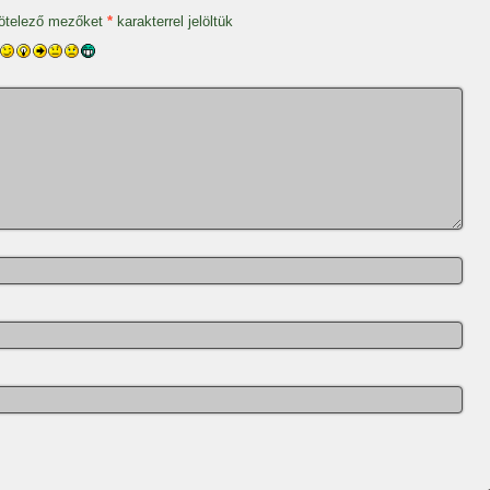
ötelező mezőket
*
karakterrel jelöltük