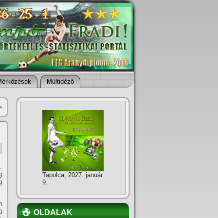
Mérkőzések
Múltidéző
»
,
g
Tapolca, 2027. január
g
9.
n
ú
OLDALAK