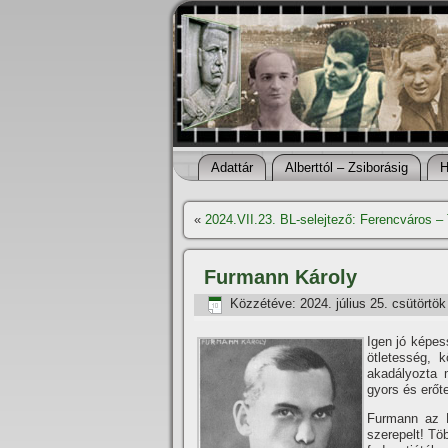
Adattár
Alberttól – Zsiborásig
H
«
2024.VII.23. BL-selejtező: Ferencváros –
Furmann Károly
Közzétéve:
2024. július 25. csütörtök
Igen jó képe
ötletesség, 
akadályozta 
gyors és erőt
Furmann az F
szerepelt! Tö