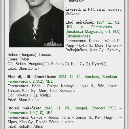
I. korszak:
Érkezett:
az FTC saját nevelésű
játékosa
Első mérkőzés:
1934. 11. 01.,
Üllői út, Ferencváros –
Dunakeszi Magyarság 6:1 (4:0),
Edzőmérkőzés
Ferencváros: Kutasi – Váradi F.,
Papp – Lyka II., Móré, Hámori –
Próbajátékos, Kiss Gy., Székely,
Sebes (Hungária), Táncos
Csere: Pyber
Gól: Sebes (Hungária)(2), Székely(2), Kiss Gy.(1), Pyber(1)
Edző: Blum Zoltán
Első díj-, ill. tétmérkőzés:
1934. 11. 11., Soroksár, Soroksár –
Ferencváros 0:2 (0:2), NB1
Ferencváros: Háda – Polgár, Korányi – Lyka II., Bán, Lázár –
Táncos, Kiss Gy., Móré, Toldi, Kovács J.
Gól: Kovács J.(1), Toldi(1)
Edző: Blum Zoltán
Utolsó mérkőzés:
1943. 11. 28., Szeged, Szegedi VSE –
Ferencváros 1:0 (1:0), NB1
Ferencváros: Csikós – Rudas, Tátrai – Sárosi III., Kéri, Nagy II. –
Sipos, Kiss Gy., Polgár, Sárosi, Lukács
Edző: Schaffer Alfréd