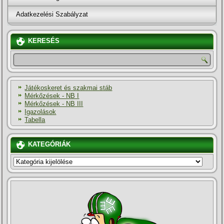
Adatkezelési Szabályzat
KERESÉS
Játékoskeret és szakmai stáb
Mérkőzések - NB I
Mérkőzések - NB III
Igazolások
Tabella
KATEGÓRIÁK
KATEGÓRIÁK