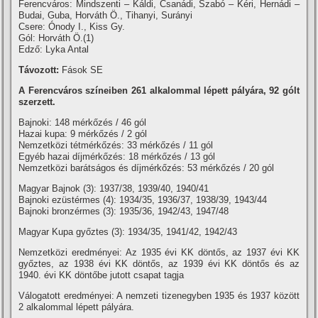
Ferencváros: Mindszenti – Káldi, Csanádi, Szabó – Kéri, Hernádi –
Budai, Guba, Horváth Ö., Tihanyi, Surányi
Csere: Ónody I., Kiss Gy.
Gól: Horváth Ö.(1)
Edző: Lyka Antal
Távozott:
Fások SE
A Ferencváros szí­neiben 261 alkalommal lépett pályára, 92 gólt
szerzett.
Bajnoki: 148 mérkőzés / 46 gól
Hazai kupa: 9 mérkőzés / 2 gól
Nemzetközi tétmérkőzés: 33 mérkőzés / 11 gól
Egyéb hazai dí­jmérkőzés: 18 mérkőzés / 13 gól
Nemzetközi barátságos és dí­jmérkőzés: 53 mérkőzés / 20 gól
Magyar Bajnok (3): 1937/38, 1939/40, 1940/41
Bajnoki ezüstérmes (4): 1934/35, 1936/37, 1938/39, 1943/44
Bajnoki bronzérmes (3): 1935/36, 1942/43, 1947/48
Magyar Kupa győztes (3): 1934/35, 1941/42, 1942/43
Nemzetközi eredményei: Az 1935 évi KK döntős, az 1937 évi KK
győztes, az 1938 évi KK döntős, az 1939 évi KK döntős és az
1940. évi KK döntőbe jutott csapat tagja
Válogatott eredményei: A nemzeti tizenegyben 1935 és 1937 között
2 alkalommal lépett pályára.