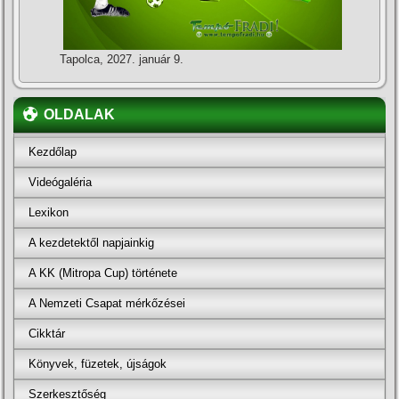
Tapolca, 2027. január 9.
OLDALAK
Kezdőlap
Videógaléria
Lexikon
A kezdetektől napjainkig
A KK (Mitropa Cup) története
A Nemzeti Csapat mérkőzései
Cikktár
Könyvek, füzetek, újságok
Szerkesztőség