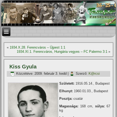
«
1934.X.28. Ferencváros – Újpest 1:1
1934.XI.1. Ferencváros, Hungária vegyes – FC Palermo 3:1
»
Kiss Gyula
Közzétéve:
2009. február 3. kedd
|
Szerző:
K@rcsi
Született:
1916.05.14., Budapest
Elhunyt:
1960.01.03., Budapest
Posztja:
csatár
Magassága:
168 cm,
súlya:
67
kg