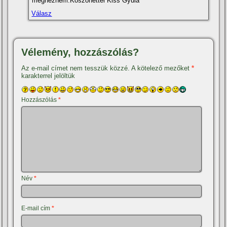
megnézném.Köszönettel Kiss Gyula
Válasz
Vélemény, hozzászólás?
Az e-mail címet nem tesszük közzé.
A kötelező mezőket
*
karakterrel jelöltük
Hozzászólás
*
Név
*
E-mail cím
*