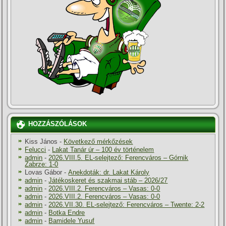
HOZZÁSZÓLÁSOK
Kiss János
-
Következő mérkőzések
Felucci
-
Lakat Tanár úr – 100 év történelem
admin
-
2026.VIII.5. EL-selejtező: Ferencváros – Górnik
Zabrze: 1-0
Lovas Gábor
-
Anekdoták: dr. Lakat Károly
admin
-
Játékoskeret és szakmai stáb – 2026/27
admin
-
2026.VIII.2. Ferencváros – Vasas: 0-0
admin
-
2026.VIII.2. Ferencváros – Vasas: 0-0
admin
-
2026.VII.30. EL-selejtező: Ferencváros – Twente: 2-2
admin
-
Botka Endre
admin
-
Bamidele Yusuf