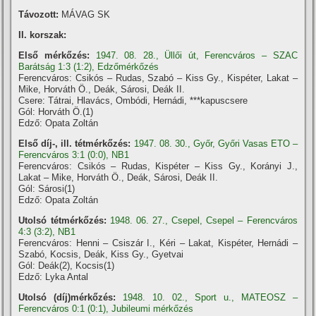
Távozott:
MÁVAG SK
II. korszak:
Első mérkőzés:
1947. 08. 28., Üllői út, Ferencváros – SZAC
Barátság 1:3 (1:2), Edzőmérkőzés
Ferencváros: Csikós – Rudas, Szabó – Kiss Gy., Kispéter, Lakat –
Mike, Horváth Ö., Deák, Sárosi, Deák II.
Csere: Tátrai, Hlavács, Ombódi, Hernádi, ***kapuscsere
Gól: Horváth Ö.(1)
Edző: Opata Zoltán
Első díj-, ill. tétmérkőzés:
1947. 08. 30., Győr, Győri Vasas ETO –
Ferencváros 3:1 (0:0), NB1
Ferencváros: Csikós – Rudas, Kispéter – Kiss Gy., Korányi J.,
Lakat – Mike, Horváth Ö., Deák, Sárosi, Deák II.
Gól: Sárosi(1)
Edző: Opata Zoltán
Utolsó tétmérkőzés:
1948. 06. 27., Csepel, Csepel – Ferencváros
4:3 (3:2), NB1
Ferencváros: Henni – Csiszár I., Kéri – Lakat, Kispéter, Hernádi –
Szabó, Kocsis, Deák, Kiss Gy., Gyetvai
Gól: Deák(2), Kocsis(1)
Edző: Lyka Antal
Utolsó (díj)mérkőzés:
1948. 10. 02., Sport u., MATEOSZ –
Ferencváros 0:1 (0:1), Jubileumi mérkőzés