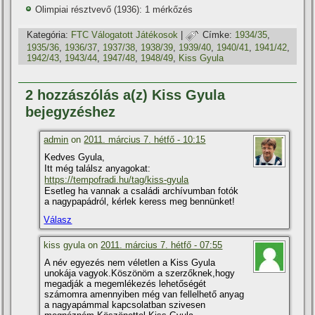
Olimpiai résztvevő (1936): 1 mérkőzés
Kategória:
FTC Válogatott Játékosok
|
Címke:
1934/35
,
1935/36
,
1936/37
,
1937/38
,
1938/39
,
1939/40
,
1940/41
,
1941/42
,
1942/43
,
1943/44
,
1947/48
,
1948/49
,
Kiss Gyula
2 hozzászólás a(z) Kiss Gyula
bejegyzéshez
admin
on
2011. március 7. hétfő - 10:15
Kedves Gyula,
Itt még találsz anyagokat:
https://tempofradi.hu/tag/kiss-gyula
Esetleg ha vannak a családi archí­vumban fotók
a nagypapádról, kérlek keress meg bennünket!
Válasz
kiss gyula on
2011. március 7. hétfő - 07:55
A név egyezés nem véletlen a Kiss Gyula
unokája vagyok.Köszönöm a szerzőknek,hogy
megadják a megemlékezés lehetőségét
számomra amennyiben még van fellelhető anyag
a nagyapámmal kapcsolatban szivesen