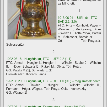
az MTK lett.
-1-
1913.06.01., Üllői út, FTC –
BAK 2:1 (2:0)
FTC: Fritz – Rumbold, Payer –
Weinber II., Medgyessy, Blum
– Weisz F., Tóth-Potya, Pataki
M., Schlosser, Borbás dr.
Gól: Tóth-Potya(1),
Schlosser(1)
-2-
1922.06.18., Hungária krt, FTC – UTE 2:2 (1:1)
FTC: Amsel – Hungler I., Hungler II. – Wilheim, Szabó J., Wilhelm
II. – Héger, Schwartz E., Pataki M., Obitz, Tóth-Potya
Gól: Pataki M.(1), Schwartz E.(1)
Erőnléti edző: Kovács János
1922.08.20., Hungária krt, FTC – UTE 1:0 (0:0) – megismételt döntő
FTC: Amsel – Takács I., Hungler II. – Wilheim, Wilhelm II.,
Furmann – Héger, Wágner, Tóth-Potya, Obitz, Ivanovszky
Gól: Wágner(1)
-3-
1927.06.16., Hungária krt, Ferencváros – Újpest 3:0 (0:0)