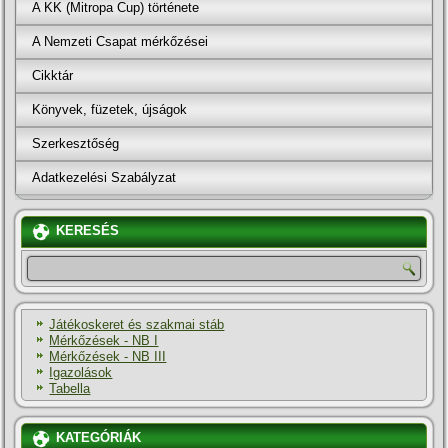
A KK (Mitropa Cup) története
A Nemzeti Csapat mérkőzései
Cikktár
Könyvek, füzetek, újságok
Szerkesztőség
Adatkezelési Szabályzat
KERESÉS
Játékoskeret és szakmai stáb
Mérkőzések - NB I
Mérkőzések - NB III
Igazolások
Tabella
KATEGÓRIÁK