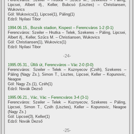
Lipcsei, Albert ifj., Keller, Bubcsó (Lisztes) – Christiansen,
Wukovics
Gól: Wukovics(1), Lipcsei(1), Páling(1)
Edző: Nyilasi Tibor
1994.06.15., Bozsik stadion, Kispest – Ferencváros 1-2 (0-1)
Ferencváros: Szeiler – Hrutka – Telek, Szekeres – Páling, Lipcsei,
Albert ifj., Keller, Szűcs M. – Christiansen, Wukovics
Gól: Christiansen(1), Wukovics(1)
Edző: Nyilasi Tibor
-24-
1995.05.31., Üllői út, Ferencváros – Vác 2-0 (0-0)
Ferencváros: Szeiler – Telek – Kuznyecov (Czéh), Szekeres –
Páling (Nagy Zs.), Simon T., Lisztes, Lipcsei, Keller – Kopunovic,
Neagoe
Gól: Nagy Zs.(1), Czéh(1)
Edző: Novák Dezső
1995.06.21., Vác, Vác – Ferencváros 3-4 (3-1)
Ferencváros: Szeiler – Telek – Kuznyecov, Szekeres – Páling,
Lipcsei, Simon T., Czéh (Lisztes), Keller – Kopunovic, Neagoe
(Nagy Zs.)
Gól: Lipcsei(3), Keller(1)
Edző: Novák Dezső
-25-