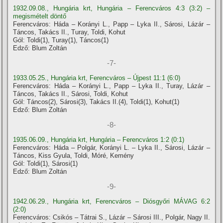
1932.09.08., Hungária krt, Hungária – Ferencváros 4:3 (3:2) –
megismételt döntő
Ferencváros: Háda – Korányi L., Papp – Lyka II., Sárosi, Lázár –
Táncos, Takács II., Turay, Toldi, Kohut
Gól: Toldi(1), Turay(1), Táncos(1)
Edző: Blum Zoltán
-7-
1933.05.25., Hungária krt, Ferencváros – Újpest 11:1 (6:0)
Ferencváros: Háda – Korányi L., Papp – Lyka II., Turay, Lázár –
Táncos, Takács II., Sárosi, Toldi, Kohut
Gól: Táncos(2), Sárosi(3), Takács II.(4), Toldi(1), Kohut(1)
Edző: Blum Zoltán
-8-
1935.06.09., Hungária krt, Hungária – Ferencváros 1:2 (0:1)
Ferencváros: Háda – Polgár, Korányi L. – Lyka II., Sárosi, Lázár –
Táncos, Kiss Gyula, Toldi, Móré, Kemény
Gól: Toldi(1), Sárosi(1)
Edző: Blum Zoltán
-9-
1942.06.29., Hungária krt, Ferencváros – Diósgyőri MÁVAG 6:2
(2:0)
Ferencváros: Csikós – Tátrai S., Lázár – Sárosi III., Polgár, Nagy II.