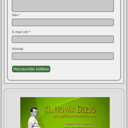
Név
*
E-mail cím
*
Honlap