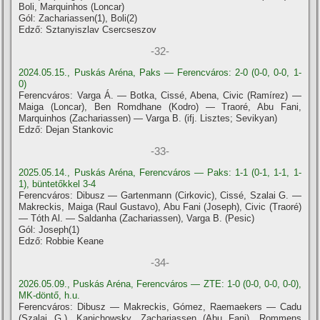
Boli, Marquinhos (Loncar)
Gól: Zachariassen(1), Boli(2)
Edző: Sztanyiszlav Csercseszov
-32-
2024.05.15., Puskás Aréna, Paks — Ferencváros: 2-0 (0-0, 0-0, 1-
0)
Ferencváros: Varga Á. — Botka, Cissé, Abena, Civic (Ramírez) —
Maiga (Loncar), Ben Romdhane (Kodro) — Traoré, Abu Fani,
Marquinhos (Zachariassen) — Varga B. (ifj. Lisztes; Sevikyan)
Edző: Dejan Stankovic
-33-
2025.05.14., Puskás Aréna, Ferencváros — Paks: 1-1 (0-1, 1-1, 1-
1), büntetőkkel 3-4
Ferencváros: Dibusz — Gartenmann (Cirkovic), Cissé, Szalai G. —
Makreckis, Maiga (Raul Gustavo), Abu Fani (Joseph), Civic (Traoré)
— Tóth Al. — Saldanha (Zachariassen), Varga B. (Pesic)
Gól: Joseph(1)
Edző: Robbie Keane
-34-
2026.05.09., Puskás Aréna, Ferencváros — ZTE: 1-0 (0-0, 0-0, 0-0),
MK-döntő, h.u.
Ferencváros: Dibusz — Makreckis, Gómez, Raemaekers — Cadu
(Szalai G.), Kanichowsky, Zachariassen (Abu Fani), Rommens