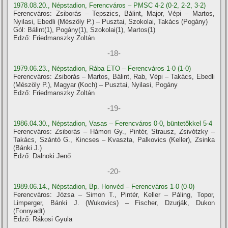
1978.08.20., Népstadion, Ferencváros – PMSC 4-2 (0-2, 2-2, 3-2)
Ferencváros: Zsiborás – Tepszics, Bálint, Major, Vépi – Martos,
Nyilasi, Ebedli (Mészöly P.) – Pusztai, Szokolai, Takács (Pogány)
Gól: Bálint(1), Pogány(1), Szokolai(1), Martos(1)
Edző: Friedmanszky Zoltán
-18-
1979.06.23., Népstadion, Rába ETO – Ferencváros 1-0 (1-0)
Ferencváros: Zsiborás – Martos, Bálint, Rab, Vépi – Takács, Ebedli
(Mészöly P.), Magyar (Koch) – Pusztai, Nyilasi, Pogány
Edző: Friedmanszky Zoltán
-19-
1986.04.30., Népstadion, Vasas – Ferencváros 0-0, büntetőkkel 5-4
Ferencváros: Zsiborás – Hámori Gy., Pintér, Strausz, Zsivótzky –
Takács, Szántó G., Kincses – Kvaszta, Palkovics (Keller), Zsinka
(Bánki J.)
Edző: Dalnoki Jenő
-20-
1989.06.14., Népstadion, Bp. Honvéd – Ferencváros 1-0 (0-0)
Ferencváros: Józsa – Simon T., Pintér, Keller – Páling, Topor,
Limperger, Bánki J. (Wukovics) – Fischer, Dzurják, Dukon
(Fonnyadt)
Edző: Rákosi Gyula