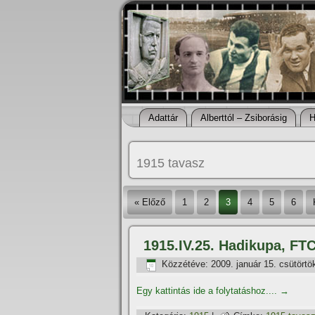
Adattár
Alberttól – Zsiborásig
H
1915 tavasz
« Előző
1
2
3
4
5
6
1915.IV.25. Hadikupa, FT
Közzétéve:
2009. január 15. csütörtö
Egy kattintás ide a folytatáshoz....
→