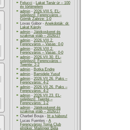
Felucci
-
Lakat Tanár úr – 100
év történelem
admin
-
2026.VIII.5. EL-
selejtező: Ferencváros –
Górnik Zabrze: 1-0
Lovas Gábor
-
Anekdoták: dr.
Lakat Károly
admin
-
Játékoskeret és
szakmai stáb – 2026/27
admin
-
2026.VIII.2.
Ferencváros – Vasas: 0-0
admin
-
2026.VIII.2.
Ferencváros – Vasas: 0-0
admin
-
2026.VII.30. EL-
selejtező: Ferencváros –
Twente: 2-2
admin
-
Botka Endre
admin
-
Bamidele Yusuf
admin
-
2026.VII.26. Paks –
Ferencváros: 4-2
admin
-
2026.VII.26. Paks –
Ferencváros: 4-2
admin
-
2026.VII.23. EL-
selejtező: Twente –
Ferencváros: 1-2
admin
-
Játékoskeret és
szakmai stáb – 2026/27
Charbel Bouja
-
Itt a háboru!
Lucas Fuentes
-
A
Ferencvárosi Torna Club
elnökei: Mailinger Béla