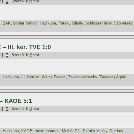
k
|
Szerző:
K@rcsi
z
,
BAK
,
Binder Nándor
,
Hadikupa
,
Pataky Mihály
,
Schlosser Imre
,
Szövetségi
– III. ker. TVE 1:0
k
|
Szerző:
K@rcsi
z
,
Hadikupa
,
III. Kerület
,
Weisz Ferenc
,
Zawieruszinszky (Zavaros) Árpád
|
 – KAOE 5:1
k
|
Szerző:
K@rcsi
z
,
Hadikupa
,
KAOE
,
mesterhármas
,
Molnár Pál
,
Pataky Mihály
,
Ruttkay