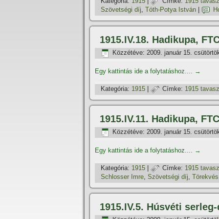
Kategória:
1915
|
Címke:
1915 tavas
Szövetségi dí­j
,
Tóth-Potya István
|
H
1915.IV.18. Hadikupa, FT
Közzétéve:
2009. január 15. csütörtö
Egy kattintás ide a folytatáshoz....
→
Kategória:
1915
|
Címke:
1915 tavas
1915.IV.11. Hadikupa, FTC
Közzétéve:
2009. január 15. csütörtö
Egy kattintás ide a folytatáshoz....
→
Kategória:
1915
|
Címke:
1915 tavas
Schlosser Imre
,
Szövetségi dí­j
,
Törekvés
1915.IV.5. Húsvéti serleg