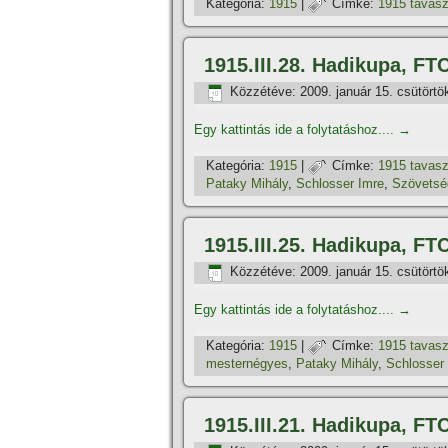
Kategória:
1915
|
Címke:
1915 tavas
1915.III.28. Hadikupa, F
Közzétéve:
2009. január 15. csütörtö
Egy kattintás ide a folytatáshoz....
→
Kategória:
1915
|
Címke:
1915 tavas
Pataky Mihály
,
Schlosser Imre
,
Szövetségi
1915.III.25. Hadikupa, FT
Közzétéve:
2009. január 15. csütörtö
Egy kattintás ide a folytatáshoz....
→
Kategória:
1915
|
Címke:
1915 tavas
mesternégyes
,
Pataky Mihály
,
Schlosser
1915.III.21. Hadikupa, FT