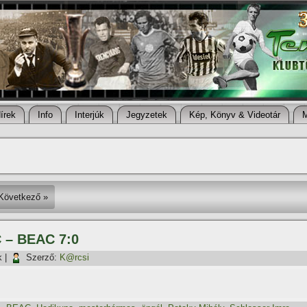
í­rek
Info
Interjúk
Jegyzetek
Kép, Könyv & Videotár
Következő »
C – BEAC 7:0
k
|
Szerző:
K@rcsi