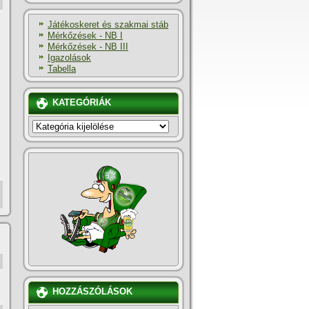
Játékoskeret és szakmai stáb
Mérkőzések - NB I
Mérkőzések - NB III
Igazolások
Tabella
KATEGÓRIÁK
KATEGÓRIÁK
HOZZÁSZÓLÁSOK