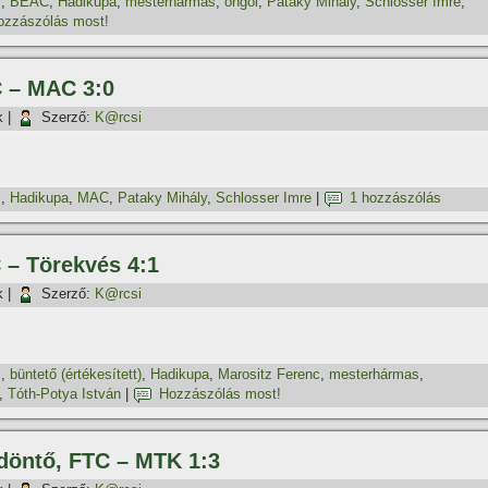
z
,
BEAC
,
Hadikupa
,
mesterhármas
,
öngól
,
Pataky Mihály
,
Schlosser Imre
,
ozzászólás most!
C – MAC 3:0
k
|
Szerző:
K@rcsi
z
,
Hadikupa
,
MAC
,
Pataky Mihály
,
Schlosser Imre
|
1 hozzászólás
 – Törekvés 4:1
k
|
Szerző:
K@rcsi
z
,
büntető (értékesí­tett)
,
Hadikupa
,
Marositz Ferenc
,
mesterhármas
,
,
Tóth-Potya István
|
Hozzászólás most!
-döntő, FTC – MTK 1:3