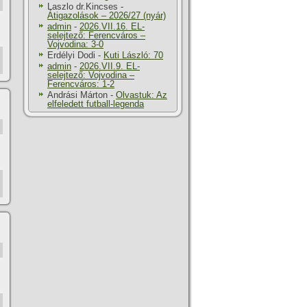
Laszlo dr.Kincses
-
Átigazolások – 2026/27 (nyár)
admin
-
2026.VII.16. EL-
selejtező: Ferencváros –
Vojvodina: 3-0
Erdélyi Dodi
-
Kuti László: 70
admin
-
2026.VII.9. EL-
selejtező: Vojvodina –
Ferencváros: 1-2
Andrási Márton
-
Olvastuk: Az
elfeledett futball-legenda