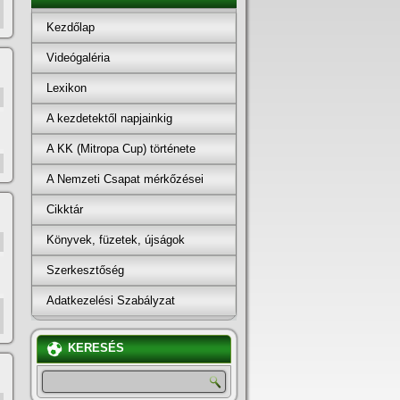
Kezdőlap
Videógaléria
Lexikon
A kezdetektől napjainkig
A KK (Mitropa Cup) története
A Nemzeti Csapat mérkőzései
Cikktár
Könyvek, füzetek, újságok
Szerkesztőség
Adatkezelési Szabályzat
KERESÉS