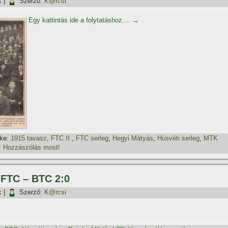
k
|
Szerző:
K@rcsi
Egy kattintás ide a folytatáshoz....
→
ke:
1915 tavasz
,
FTC II.
,
FTC serleg
,
Hegyi Mátyás
,
Húsvéti serleg
,
MTK
Hozzászólás most!
, FTC – BTC 2:0
k
|
Szerző:
K@rcsi