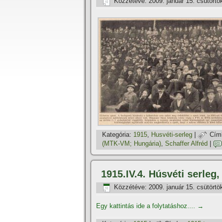
Közzétéve:
2009. január 15. csütörtö
Kategória:
1915
,
Husvéti-serleg
|
Cím
(MTK-VM; Hungária)
,
Schaffer Alfréd
|
1915.IV.4. Húsvéti serleg
Közzétéve:
2009. január 15. csütörtö
Egy kattintás ide a folytatáshoz....
→