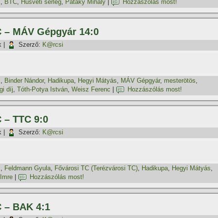
z
,
BTC
,
Húsvéti serleg
,
Pataky Mihály
|
Hozzászólás most!
TC – MÁV Gépgyár 14:0
k
|
Szerző:
K@rcsi
z
,
Binder Nándor
,
Hadikupa
,
Hegyi Mátyás
,
MÁV Gépgyár
,
mesterötös
,
 dí­j
,
Tóth-Potya István
,
Weisz Ferenc
|
Hozzászólás most!
C – TTC 9:0
k
|
Szerző:
K@rcsi
z
,
Feldmann Gyula
,
Fővárosi TC (Terézvárosi TC)
,
Hadikupa
,
Hegyi Mátyás
,
 Imre
|
Hozzászólás most!
C – BAK 4:1