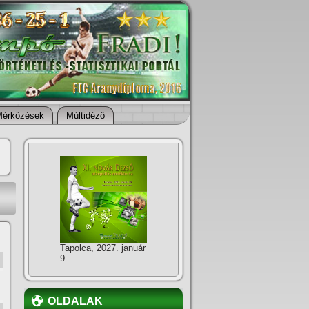
Mérkőzések
Múltidéző
Tapolca, 2027. január
9.
OLDALAK