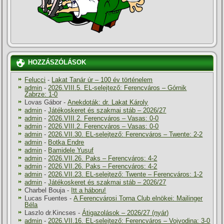
HOZZÁSZÓLÁSOK
Felucci
-
Lakat Tanár úr – 100 év történelem
admin
-
2026.VIII.5. EL-selejtező: Ferencváros – Górnik
Zabrze: 1-0
Lovas Gábor
-
Anekdoták: dr. Lakat Károly
admin
-
Játékoskeret és szakmai stáb – 2026/27
admin
-
2026.VIII.2. Ferencváros – Vasas: 0-0
admin
-
2026.VIII.2. Ferencváros – Vasas: 0-0
admin
-
2026.VII.30. EL-selejtező: Ferencváros – Twente: 2-2
admin
-
Botka Endre
admin
-
Bamidele Yusuf
admin
-
2026.VII.26. Paks – Ferencváros: 4-2
admin
-
2026.VII.26. Paks – Ferencváros: 4-2
admin
-
2026.VII.23. EL-selejtező: Twente – Ferencváros: 1-2
admin
-
Játékoskeret és szakmai stáb – 2026/27
Charbel Bouja
-
Itt a háboru!
Lucas Fuentes
-
A Ferencvárosi Torna Club elnökei: Mailinger
Béla
Laszlo dr.Kincses
-
Átigazolások – 2026/27 (nyár)
admin
-
2026.VII.16. EL-selejtező: Ferencváros – Vojvodina: 3-0