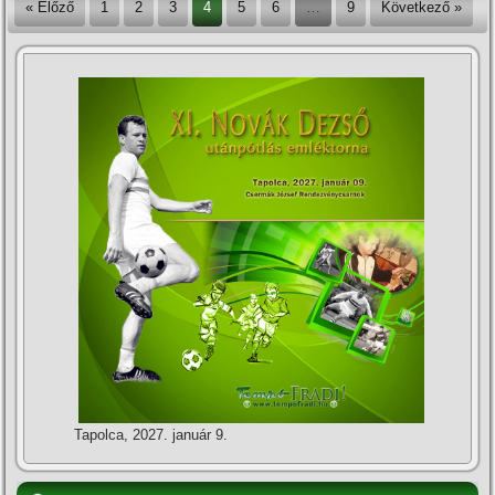
« Előző
1
2
3
4
5
6
…
9
Következő »
Tapolca, 2027. január 9.