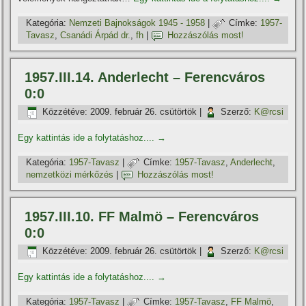
Kategória:
Nemzeti Bajnokságok 1945 - 1958
|
Címke:
1957-
Tavasz
,
Csanádi Árpád dr.
,
fh
|
Hozzászólás most!
1957.III.14. Anderlecht – Ferencváros
0:0
Közzétéve:
2009. február 26. csütörtök
|
Szerző:
K@rcsi
Egy kattintás ide a folytatáshoz....
→
Kategória:
1957-Tavasz
|
Címke:
1957-Tavasz
,
Anderlecht
,
nemzetközi mérkőzés
|
Hozzászólás most!
1957.III.10. FF Malmö – Ferencváros
0:0
Közzétéve:
2009. február 26. csütörtök
|
Szerző:
K@rcsi
Egy kattintás ide a folytatáshoz....
→
Kategória:
1957-Tavasz
|
Címke:
1957-Tavasz
,
FF Malmö
,