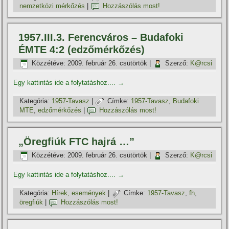
nemzetközi mérkőzés
|
Hozzászólás most!
1957.III.3. Ferencváros – Budafoki
ÉMTE 4:2 (edzőmérkőzés)
Közzétéve:
2009. február 26. csütörtök
|
Szerző:
K@rcsi
Egy kattintás ide a folytatáshoz....
→
Kategória:
1957-Tavasz
|
Címke:
1957-Tavasz
,
Budafoki
MTE
,
edzőmérkőzés
|
Hozzászólás most!
„Öregfiúk FTC hajrá …”
Közzétéve:
2009. február 26. csütörtök
|
Szerző:
K@rcsi
Egy kattintás ide a folytatáshoz....
→
Kategória:
Hí­rek, események
|
Címke:
1957-Tavasz
,
fh
,
öregfiúk
|
Hozzászólás most!