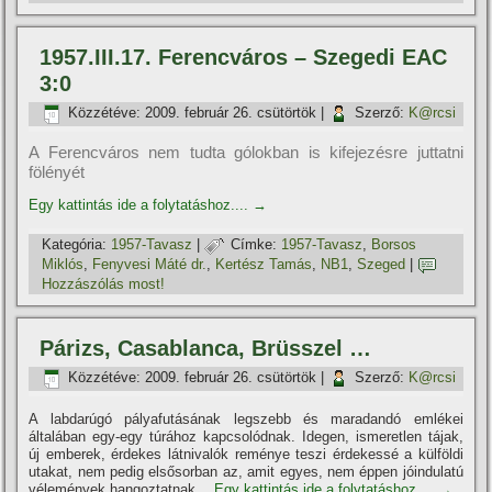
1957.III.17. Ferencváros – Szegedi EAC
3:0
Közzétéve:
2009. február 26. csütörtök
|
Szerző:
K@rcsi
A Ferencváros nem tudta gólokban is kifejezésre juttatni
fölényét
Egy kattintás ide a folytatáshoz....
→
Kategória:
1957-Tavasz
|
Címke:
1957-Tavasz
,
Borsos
Miklós
,
Fenyvesi Máté dr.
,
Kertész Tamás
,
NB1
,
Szeged
|
Hozzászólás most!
Párizs, Casablanca, Brüsszel …
Közzétéve:
2009. február 26. csütörtök
|
Szerző:
K@rcsi
A labdarúgó pályafutásának legszebb és maradandó emlékei
általában egy-egy túrához kapcsolódnak. Idegen, ismeretlen tájak,
új emberek, érdekes látnivalók reménye teszi érdekessé a külföldi
utakat, nem pedig elsősorban az, amit egyes, nem éppen jóindulatú
vélemények hangoztatnak…
Egy kattintás ide a folytatáshoz....
→