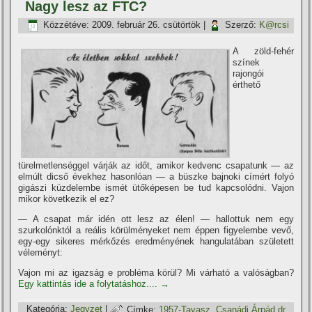
Nagy lesz az FTC?
Közzétéve:
2009. február 26. csütörtök
|
Szerző:
K@rcsi
A zöld-fehér
szí­nek
rajongói
érthető
türelmetlenséggel várják az időt, amikor kedvenc csapatunk — az
elmúlt dicső évekhez hasonlóan — a büszke bajnoki cí­mért folyó
gigászi küzdelembe ismét ütőképesen be tud kapcsolódni. Vajon
mikor következik el ez?
— A csapat már idén ott lesz az élen! — hallottuk nem egy
szurkolónktól a reális körülményeket nem éppen figyelembe vevő,
egy-egy sikeres mérkőzés eredményének hangulatában született
véleményt:
Vajon mi az igazság e probléma körül? Mi várható a valóságban?
Egy kattintás ide a folytatáshoz....
→
Kategória:
Jegyzet
|
Címke:
1957-Tavasz
,
Csanádi Árpád dr.
,