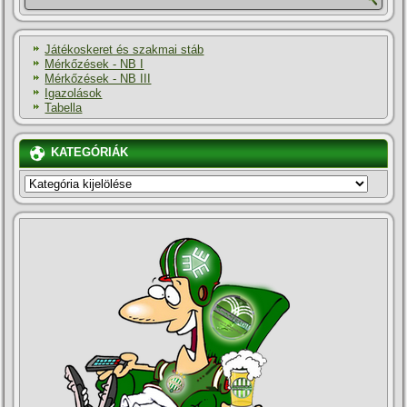
Játékoskeret és szakmai stáb
Mérkőzések - NB I
Mérkőzések - NB III
Igazolások
Tabella
KATEGÓRIÁK
KATEGÓRIÁK