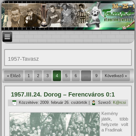
1957-Tavasz
« Előző
1
2
3
4
5
6
…
9
Következő »
1957.III.24. Dorog – Ferencváros 0:1
Közzétéve:
2009. február 26. csütörtök
|
Szerző:
K@rcsi
Kemény
játék, több
helyzete volt
a Fradinak