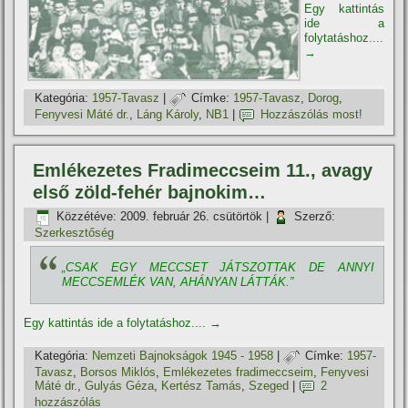
Egy kattintás
ide a
folytatáshoz....
→
Kategória:
1957-Tavasz
|
Címke:
1957-Tavasz
,
Dorog
,
Fenyvesi Máté dr.
,
Láng Károly
,
NB1
|
Hozzászólás most!
Emlékezetes Fradimeccseim 11., avagy
első zöld-fehér bajnokim…
Közzétéve:
2009. február 26. csütörtök
|
Szerző:
Szerkesztőség
„CSAK EGY MECCSET JÁTSZOTTAK DE ANNYI
MECCSEMLÉK VAN, AHÁNYAN LÁTTÁK.”
Egy kattintás ide a folytatáshoz....
→
Kategória:
Nemzeti Bajnokságok 1945 - 1958
|
Címke:
1957-
Tavasz
,
Borsos Miklós
,
Emlékezetes fradimeccseim
,
Fenyvesi
Máté dr.
,
Gulyás Géza
,
Kertész Tamás
,
Szeged
|
2
hozzászólás