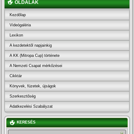
OLDALAK
Kezdőlap
Videógaléria
Lexikon
A kezdetektől napjainkig
A KK (Mitropa Cup) története
A Nemzeti Csapat mérkőzései
Cikktár
Könyvek, füzetek, újságok
Szerkesztőség
Adatkezelési Szabályzat
KERESÉS