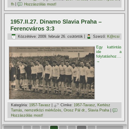
fh
|
Hozzászólás most!
1957.II.27. Dinamo Slavia Praha –
Ferencváros 3:3
Közzétéve:
2009. február 26. csütörtök
|
Szerző:
K@rcsi
Egy kattintás
ide a
folytatáshoz....
→
Kategória:
1957-Tavasz
|
Címke:
1957-Tavasz
,
Kertész
Tamás
,
nemzetközi mérkőzés
,
Orosz Pál dr.
,
Slavia Praha
|
Hozzászólás most!