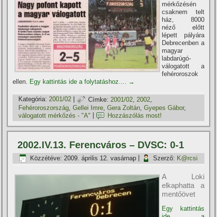
mérkőzésén
csaknem telt
ház, 8000
néző előtt
lépett pályára
Debrecenben a
magyar
labdarúgó-
válogatott a
fehéroroszok
ellen.
Egy kattintás ide a folytatáshoz....
→
Kategória:
2001/02
|
Címke:
2001/02
,
2002
,
Fehéroroszország
,
Gellei Imre
,
Gera Zoltán
,
Gyepes Gábor
,
válogatott mérkőzés - "A"
|
Hozzászólás most!
2002.IV.13. Ferencváros – DVSC: 0-1
Közzétéve:
2009. április 12. vasárnap
|
Szerző:
K@rcsi
A Loki
elkaphatta a
mentőövet
Egy kattintás
ide a