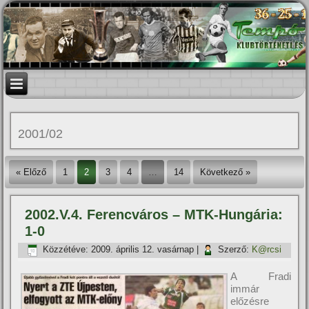
2001/02
« Előző
1
2
3
4
…
14
Következő »
2002.V.4. Ferencváros – MTK-Hungária:
1-0
Közzétéve:
2009. április 12. vasárnap
|
Szerző:
K@rcsi
A Fradi
immár
előzésre