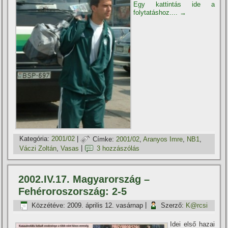
Egy kattintás ide a
folytatáshoz....
→
Kategória:
2001/02
|
Címke:
2001/02
,
Aranyos Imre
,
NB1
,
Váczi Zoltán
,
Vasas
|
3 hozzászólás
2002.IV.17. Magyarország –
Fehéroroszország: 2-5
Közzétéve:
2009. április 12. vasárnap
|
Szerző:
K@rcsi
Idei első hazai