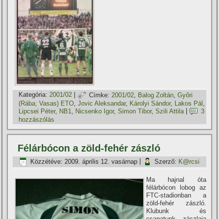
Kategória:
2001/02
|
Címke:
2001/02
,
Balog Zoltán
,
Győri
(Rába; Vasas) ETO
,
Jovic Aleksandar
,
Károlyi Sándor
,
Lakos Pál
,
Lipcsei Péter
,
NB1
,
Nicsenko Igor
,
Simon Tibor
,
Szili Attila
|
3
hozzászólás
Félárbócon a zöld-fehér zászló
Közzétéve:
2009. április 12. vasárnap
|
Szerző:
K@rcsi
Ma hajnal óta
félárbócon lobog az
FTC-stadionban a
zöld-fehér zászló.
Klubunk és
csapatunk zászlaja