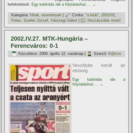
befektetését.
Egy kattintás ide a folytatáshoz....
→
Kategória:
Hí­rek, események
|
Címke:
"a klub"
,
2001/02
,
Fotex
,
Szeiler József
,
Várszegi Gábor
|
Hozzászólás most!
2002.IV.27. MTK-Hungária –
Ferencváros: 0-1
Közzétéve:
2009. április 12. vasárnap
|
Szerző:
K@rcsi
Veszélybe került az
elsőség
Egy kattintás ide a
folytatáshoz....
→