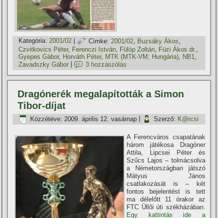
Kategória:
2001/02
|
Címke:
2001/02
,
Buzsáky Ákos
,
Czvitkovics Péter
,
Ferenczi István
,
Fülöp Zoltán
,
Füzi Ákos dr.
,
Gyepes Gábor
,
Horváth Péter
,
MTK (MTK-VM; Hungária)
,
NB1
,
Zavadszky Gábor
|
3 hozzászólás
Dragónerék megalapí­tották a Simon
Tibor-dí­jat
Közzétéve:
2009. április 12. vasárnap
|
Szerző:
K@rcsi
A Ferencváros csapatának
három játékosa Dragóner
Attila, Lipcsei Péter és
Szűcs Lajos – tolmácsolva
a Németországban játszó
Mátyus János
csatlakozását is – két
fontos bejelentést is tett
ma délelőtt 11 órakor az
FTC Üllői úti székházában.
Egy kattintás ide a