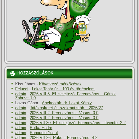
HOZZÁSZÓLÁSOK
Kiss János
-
Következő mérkőzések
Felucci
-
Lakat Tanár úr – 100 év történelem
admin
-
2026.VIII.5. EL-selejtező: Ferencváros – Górnik
Zabrze: 1-0
Lovas Gábor
-
Anekdoták: dr. Lakat Károly
admin
-
Játékoskeret és szakmai stáb – 2026/27
admin
-
2026.VIII.2. Ferencváros – Vasas: 0-0
admin
-
2026.VIII.2. Ferencváros – Vasas: 0-0
admin
-
2026.VII.30. EL-selejtező: Ferencváros – Twente: 2-2
admin
-
Botka Endre
admin
-
Bamidele Yusuf
admin
-
2026.VII.26. Paks – Ferencváros: 4-2