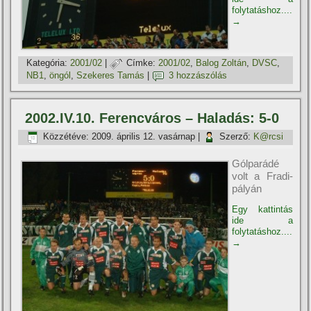
folytatáshoz....
→
Kategória:
2001/02
|
Címke:
2001/02
,
Balog Zoltán
,
DVSC
,
NB1
,
öngól
,
Szekeres Tamás
|
3 hozzászólás
2002.IV.10. Ferencváros – Haladás: 5-0
Közzétéve:
2009. április 12. vasárnap
|
Szerző:
K@rcsi
Gólparádé
volt a Fradi-
pályán
Egy kattintás
ide a
folytatáshoz....
→