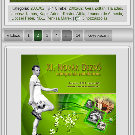
Kategória:
2001/02
|
Címke:
2001/02
,
Gera Zoltán
,
Haladás
,
Juhász Tamás
,
Kapic Adem
,
Kriston Attila
,
Leandro de Almeida
,
Lipcsei Péter
,
NB1
,
Penksa Marek
|
3 hozzászólás
« Előző
1
2
3
4
…
14
Következő »