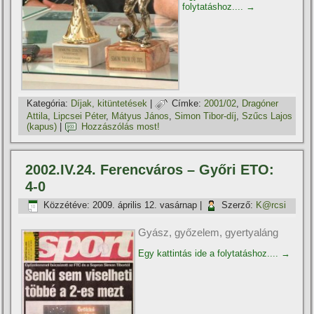
folytatáshoz....
→
Kategória:
Dí­jak, kitüntetések
|
Címke:
2001/02
,
Dragóner
Attila
,
Lipcsei Péter
,
Mátyus János
,
Simon Tibor-dí­j
,
Szűcs Lajos
(kapus)
|
Hozzászólás most!
2002.IV.24. Ferencváros – Győri ETO:
4-0
Közzétéve:
2009. április 12. vasárnap
|
Szerző:
K@rcsi
Gyász, győzelem, gyertyaláng
Egy kattintás ide a folytatáshoz....
→