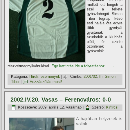
mellett ott lengeti a
szél a fekete
gyászlobogót. Simon
Tibor tegnap késő
esti halála óta egyre
több gyertyát
gyújtanak a
szurkolók a klubház
előtt, és szinte
özönlenek a
gyászolók
részvétmegnyilvánulásai.
Egy kattintás ide a folytatáshoz....
→
Kategória:
Hí­rek, események
|
Címke:
2001/02
,
fh
,
Simon
Tibor
|
Hozzászólás most!
2002.IV.20. Vasas – Ferencváros: 0-0
Közzétéve:
2009. április 12. vasárnap
|
Szerző:
K@rcsi
A hajrában helyzetek is
voltak