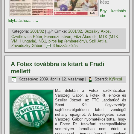
kész
Egy kattintás
ide a
folytatáshoz....
→
Kategória:
2001/02
|
Címke:
2001/02
,
Buzsáky Ákos
,
Czvitkovics Péter
,
Ferenczi István
,
Füzi Ákos dr.
,
MTK (MTK-
VM; Hungária)
,
NB1
,
piros lap (emberelőny)
,
Szili Attila
,
Zavadszky Gábor
|
3 hozzászólás
A Fotex továbbra is kitart a Fradi
mellett
Közzétéve:
2009. április 12. vasárnap
|
Szerző:
K@rcsi
Ma délután a Fotex székházában
Várszegi Gábor, a Fotex Rt. elnöke és
Szeiler József, az FTC Labdarúgó és
Sport Kft. ügyvezetője
sajtóbeszélgetésen látott vendégül
néhány újságí­rót. A beszélgetés során
Várszegi Gábor nyomatékosí­totta, hogy
a Fotex Rt. frankfurti szerepvállalása
semmilyen formában nem érinti a
cégcsoport Ferencvárosnál meglévő