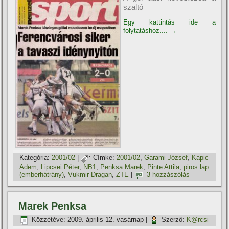
szaltó
Egy kattintás ide a
folytatáshoz....
→
Kategória:
2001/02
|
Címke:
2001/02
,
Garami József
,
Kapic
Adem
,
Lipcsei Péter
,
NB1
,
Penksa Marek
,
Pinte Attila
,
piros lap
(emberhátrány)
,
Vukmir Dragan
,
ZTE
|
3 hozzászólás
Marek Penksa
Közzétéve:
2009. április 12. vasárnap
|
Szerző:
K@rcsi