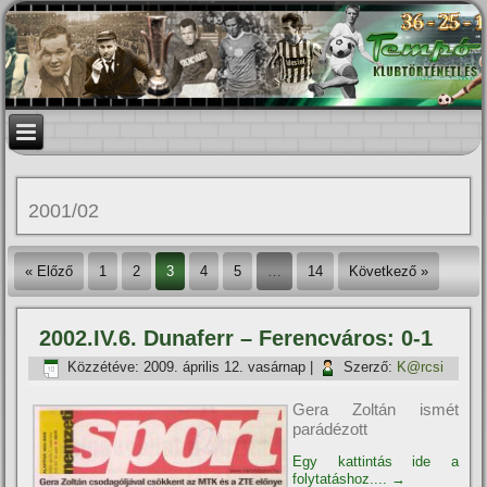
2001/02
« Előző
1
2
3
4
5
…
14
Következő »
2002.IV.6. Dunaferr – Ferencváros: 0-1
Közzétéve:
2009. április 12. vasárnap
|
Szerző:
K@rcsi
Gera Zoltán ismét
parádézott
Egy kattintás ide a
folytatáshoz....
→