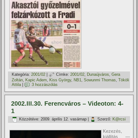
Kategória:
2001/02
|
Címke:
2001/02
,
Dunaújváros
,
Gera
Zoltán
,
Kapic Adem
,
Kiss György
,
NB1
,
Sowunmi Thomas
,
Tököli
Attila
|
3 hozzászólás
2002.III.30. Ferencváros – Videoton: 4-
1
Közzétéve:
2009. április 12. vasárnap
|
Szerző:
K@rcsi
Kezezés,
kiállítás —