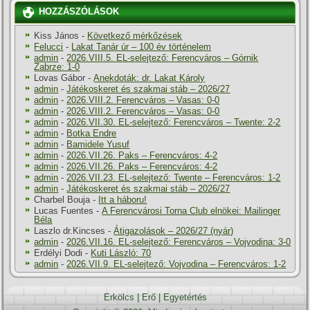
HOZZÁSZÓLÁSOK
Kiss János
-
Következő mérkőzések
Felucci
-
Lakat Tanár úr – 100 év történelem
admin
-
2026.VIII.5. EL-selejtező: Ferencváros – Górnik
Zabrze: 1-0
Lovas Gábor
-
Anekdoták: dr. Lakat Károly
admin
-
Játékoskeret és szakmai stáb – 2026/27
admin
-
2026.VIII.2. Ferencváros – Vasas: 0-0
admin
-
2026.VIII.2. Ferencváros – Vasas: 0-0
admin
-
2026.VII.30. EL-selejtező: Ferencváros – Twente: 2-2
admin
-
Botka Endre
admin
-
Bamidele Yusuf
admin
-
2026.VII.26. Paks – Ferencváros: 4-2
admin
-
2026.VII.26. Paks – Ferencváros: 4-2
admin
-
2026.VII.23. EL-selejtező: Twente – Ferencváros: 1-2
admin
-
Játékoskeret és szakmai stáb – 2026/27
Charbel Bouja
-
Itt a háboru!
Lucas Fuentes
-
A Ferencvárosi Torna Club elnökei: Mailinger
Béla
Laszlo dr.Kincses
-
Átigazolások – 2026/27 (nyár)
admin
-
2026.VII.16. EL-selejtező: Ferencváros – Vojvodina: 3-0
Erdélyi Dodi
-
Kuti László: 70
admin
-
2026.VII.9. EL-selejtező: Vojvodina – Ferencváros: 1-2
Erkölcs
|
Erő
|
Egyetértés