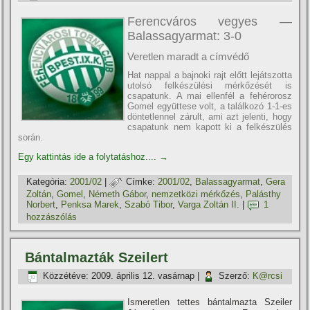
Ferencváros vegyes —
Balassagyarmat: 3-0
Veretlen maradt a címvédő
Hat nappal a bajnoki rajt előtt lejátszotta
utolsó felkészülési mérkőzését is
csapatunk. A mai ellenfél a fehérorosz
Gomel együttese volt, a találkozó 1-1-es
döntetlennel zárult, ami azt jelenti, hogy
csapatunk nem kapott ki a felkészülés
során.
Egy kattintás ide a folytatáshoz....
→
Kategória:
2001/02
|
Címke:
2001/02
,
Balassagyarmat
,
Gera
Zoltán
,
Gomel
,
Németh Gábor
,
nemzetközi mérkőzés
,
Palásthy
Norbert
,
Penksa Marek
,
Szabó Tibor
,
Varga Zoltán II.
|
1
hozzászólás
Bántalmazták Szeilert
Közzétéve:
2009. április 12. vasárnap
|
Szerző:
K@rcsi
Ismeretlen tettes bántalmazta Szeiler