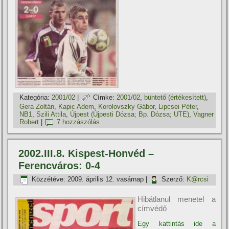
Kategória:
2001/02
|
Címke:
2001/02
,
büntető (értékesí­tett)
,
Gera Zoltán
,
Kapic Adem
,
Korolovszky Gábor
,
Lipcsei Péter
,
NB1
,
Szili Attila
,
Újpest (Újpesti Dózsa; Bp. Dózsa; UTE)
,
Vagner
Robert
|
7 hozzászólás
2002.III.8. Kispest-Honvéd –
Ferencváros: 0-4
Közzétéve:
2009. április 12. vasárnap
|
Szerző:
K@rcsi
Hibátlanul menetel a
címvédő
Egy kattintás ide a