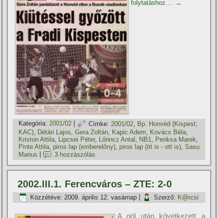
folytatáshoz....
→
Kategória:
2001/02
|
Címke:
2001/02
,
Bp. Honvéd (Kispest;
KAC)
,
Détári Lajos
,
Gera Zoltán
,
Kapic Adem
,
Kovács Béla
,
Kriston Attila
,
Lipcsei Péter
,
Lőrincz Antal
,
NB1
,
Penksa Marek
,
Pinte Attila
,
piros lap (emberelőny)
,
piros lap (itt is - ott is)
,
Sasu
Marius
|
3 hozzászólás
2002.III.1. Ferencváros – ZTE: 2-0
Közzétéve:
2009. április 12. vasárnap
|
Szerző:
K@rcsi
A gól után következett a