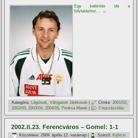
Egy kattintás ide a
folytatáshoz....
→
Kategória:
Légiósok
,
Válogatott Játékosok
|
Címke:
2001/02
,
2002/03
,
2003/04
,
2004/05
,
Penksa Marek
|
3 hozzászólás
2002.II.23. Ferencváros – Gomel: 1-1
Közzétéve:
2009. április 12. vasárnap
|
Szerző:
K@rcsi