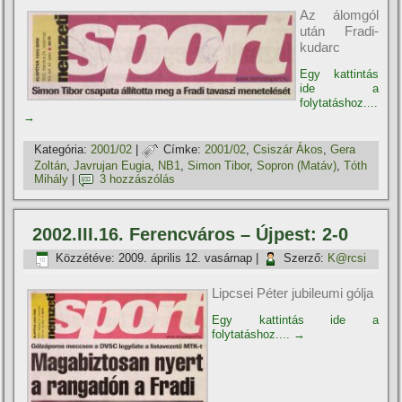
Az álomgól
után Fradi-
kudarc
Egy kattintás
ide a
folytatáshoz....
→
Kategória:
2001/02
|
Címke:
2001/02
,
Csiszár Ákos
,
Gera
Zoltán
,
Javrujan Eugia
,
NB1
,
Simon Tibor
,
Sopron (Matáv)
,
Tóth
Mihály
|
3 hozzászólás
2002.III.16. Ferencváros – Újpest: 2-0
Közzétéve:
2009. április 12. vasárnap
|
Szerző:
K@rcsi
Lipcsei Péter jubileumi gólja
Egy kattintás ide a
folytatáshoz....
→