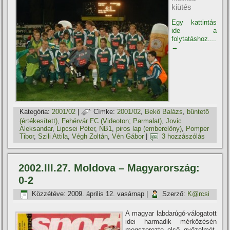
kiütés
Egy kattintás
ide a
folytatáshoz....
→
Kategória:
2001/02
|
Címke:
2001/02
,
Bekő Balázs
,
büntető
(értékesí­tett)
,
Fehérvár FC (Videoton; Parmalat)
,
Jovic
Aleksandar
,
Lipcsei Péter
,
NB1
,
piros lap (emberelőny)
,
Pomper
Tibor
,
Szili Attila
,
Végh Zoltán
,
Vén Gábor
|
3 hozzászólás
2002.III.27. Moldova – Magyarország:
0-2
Közzétéve:
2009. április 12. vasárnap
|
Szerző:
K@rcsi
A magyar labdarúgó-válogatott
idei harmadik mérkőzésén
megszerezte első győzelmét.