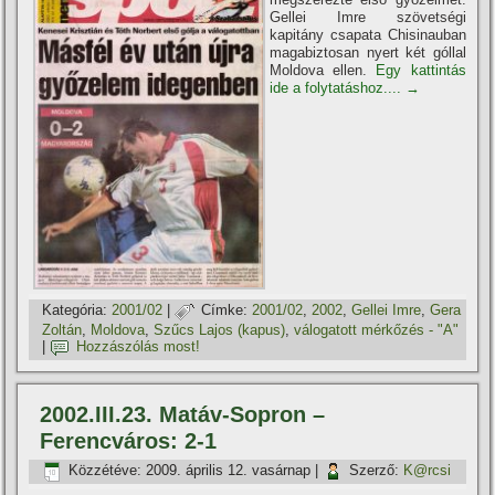
Gellei Imre szövetségi
kapitány csapata Chisinauban
magabiztosan nyert két góllal
Moldova ellen.
Egy kattintás
ide a folytatáshoz....
→
Kategória:
2001/02
|
Címke:
2001/02
,
2002
,
Gellei Imre
,
Gera
Zoltán
,
Moldova
,
Szűcs Lajos (kapus)
,
válogatott mérkőzés - "A"
|
Hozzászólás most!
2002.III.23. Matáv-Sopron –
Ferencváros: 2-1
Közzétéve:
2009. április 12. vasárnap
|
Szerző:
K@rcsi