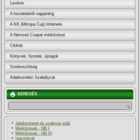
Lexikon
A kezdetektől napjainkig
A KK (Mitropa Cup) története
A Nemzeti Csapat mérkőzései
Cikktár
Könyvek, füzetek, újságok
Szerkesztőség
Adatkezelési Szabályzat
KERESÉS
Játékoskeret és szakmai stáb
Mérkőzések - NB I
Mérkőzések - NB III
Igazolások