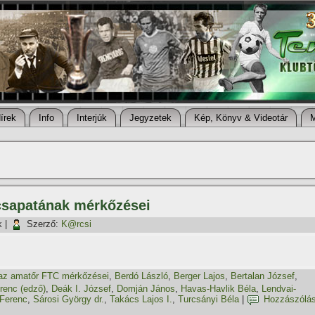
í­rek
Info
Interjúk
Jegyzetek
Kép, Könyv & Videotár
csapatának mérkőzései
k
|
Szerző:
K@rcsi
az amatőr FTC mérkőzései
,
Berdó László
,
Berger Lajos
,
Bertalan József
,
renc (edző)
,
Deák I. József
,
Domján János
,
Havas-Havlik Béla
,
Lendvai-
 Ferenc
,
Sárosi György dr.
,
Takács Lajos I.
,
Turcsányi Béla
|
Hozzászólá