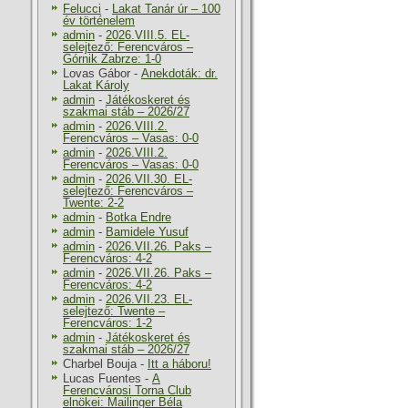
Felucci
-
Lakat Tanár úr – 100
év történelem
admin
-
2026.VIII.5. EL-
selejtező: Ferencváros –
Górnik Zabrze: 1-0
Lovas Gábor
-
Anekdoták: dr.
Lakat Károly
admin
-
Játékoskeret és
szakmai stáb – 2026/27
admin
-
2026.VIII.2.
Ferencváros – Vasas: 0-0
admin
-
2026.VIII.2.
Ferencváros – Vasas: 0-0
admin
-
2026.VII.30. EL-
selejtező: Ferencváros –
Twente: 2-2
admin
-
Botka Endre
admin
-
Bamidele Yusuf
admin
-
2026.VII.26. Paks –
Ferencváros: 4-2
admin
-
2026.VII.26. Paks –
Ferencváros: 4-2
admin
-
2026.VII.23. EL-
selejtező: Twente –
Ferencváros: 1-2
admin
-
Játékoskeret és
szakmai stáb – 2026/27
Charbel Bouja
-
Itt a háboru!
Lucas Fuentes
-
A
Ferencvárosi Torna Club
elnökei: Mailinger Béla