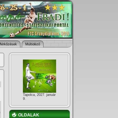
Mérkőzések
Múltidéző
Tapolca, 2027. január
9.
s
OLDALAK