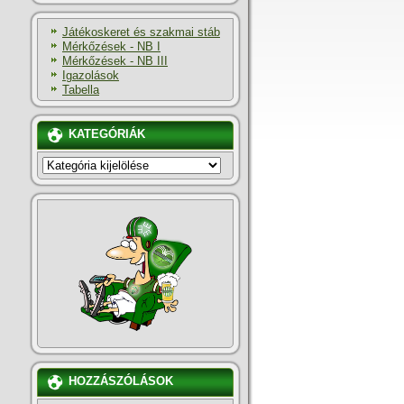
Játékoskeret és szakmai stáb
Mérkőzések - NB I
Mérkőzések - NB III
Igazolások
Tabella
KATEGÓRIÁK
KATEGÓRIÁK
HOZZÁSZÓLÁSOK