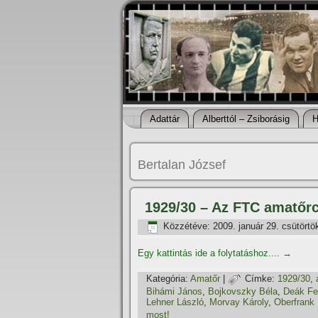
Adattár
Alberttól – Zsiborásig
H
Bertalan József
1929/30 – Az FTC amatőr
Közzétéve:
2009. január 29. csütörtö
Egy kattintás ide a folytatáshoz....
→
Kategória:
Amatőr
|
Címke:
1929/30
,
Bihámi János
,
Bojkovszky Béla
,
Deák Fe
Lehner László
,
Morvay Károly
,
Oberfrank
most!