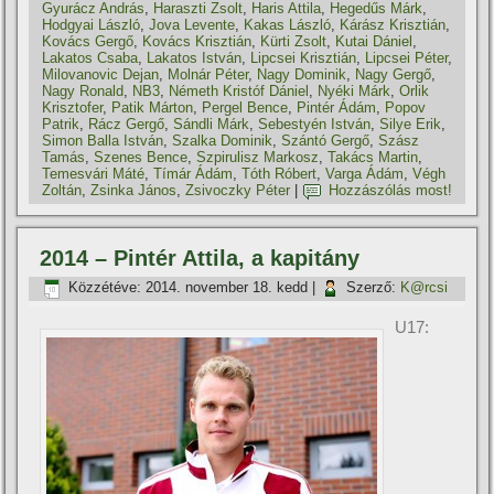
Gyurácz András
,
Haraszti Zsolt
,
Haris Attila
,
Hegedűs Márk
,
Hodgyai László
,
Jova Levente
,
Kakas László
,
Kárász Krisztián
,
Kovács Gergő
,
Kovács Krisztián
,
Kürti Zsolt
,
Kutai Dániel
,
Lakatos Csaba
,
Lakatos István
,
Lipcsei Krisztián
,
Lipcsei Péter
,
Milovanovic Dejan
,
Molnár Péter
,
Nagy Dominik
,
Nagy Gergő
,
Nagy Ronald
,
NB3
,
Németh Kristóf Dániel
,
Nyéki Márk
,
Orlik
Krisztofer
,
Patik Márton
,
Pergel Bence
,
Pintér Ádám
,
Popov
Patrik
,
Rácz Gergő
,
Sándli Márk
,
Sebestyén István
,
Silye Erik
,
Simon Balla István
,
Szalka Dominik
,
Szántó Gergő
,
Szász
Tamás
,
Szenes Bence
,
Szpirulisz Markosz
,
Takács Martin
,
Temesvári Máté
,
Tí­már Ádám
,
Tóth Róbert
,
Varga Ádám
,
Végh
Zoltán
,
Zsinka János
,
Zsivoczky Péter
|
Hozzászólás most!
2014 – Pintér Attila, a kapitány
Közzétéve:
2014. november 18. kedd
|
Szerző:
K@rcsi
U17: