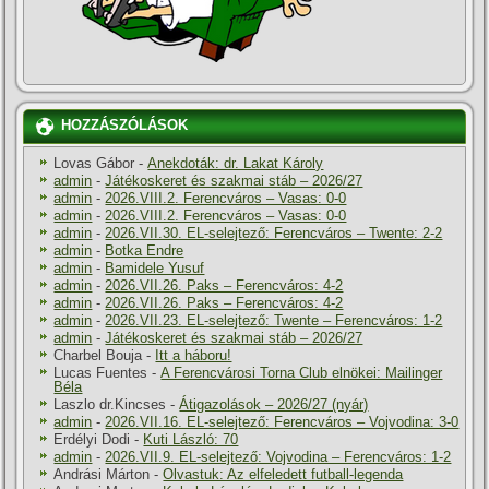
HOZZÁSZÓLÁSOK
Lovas Gábor
-
Anekdoták: dr. Lakat Károly
admin
-
Játékoskeret és szakmai stáb – 2026/27
admin
-
2026.VIII.2. Ferencváros – Vasas: 0-0
admin
-
2026.VIII.2. Ferencváros – Vasas: 0-0
admin
-
2026.VII.30. EL-selejtező: Ferencváros – Twente: 2-2
admin
-
Botka Endre
admin
-
Bamidele Yusuf
admin
-
2026.VII.26. Paks – Ferencváros: 4-2
admin
-
2026.VII.26. Paks – Ferencváros: 4-2
admin
-
2026.VII.23. EL-selejtező: Twente – Ferencváros: 1-2
admin
-
Játékoskeret és szakmai stáb – 2026/27
Charbel Bouja
-
Itt a háboru!
Lucas Fuentes
-
A Ferencvárosi Torna Club elnökei: Mailinger
Béla
Laszlo dr.Kincses
-
Átigazolások – 2026/27 (nyár)
admin
-
2026.VII.16. EL-selejtező: Ferencváros – Vojvodina: 3-0
Erdélyi Dodi
-
Kuti László: 70
admin
-
2026.VII.9. EL-selejtező: Vojvodina – Ferencváros: 1-2
Andrási Márton
-
Olvastuk: Az elfeledett futball-legenda