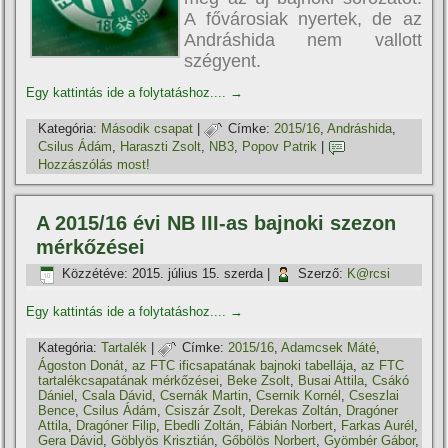
A fővárosiak nyertek, de az
Andráshida nem vallott
szégyent.
Egy kattintás ide a folytatáshoz....
→
Kategória:
Második csapat
|
Címke:
2015/16
,
Andráshida
,
Csilus Ádám
,
Haraszti Zsolt
,
NB3
,
Popov Patrik
|
Hozzászólás most!
A 2015/16 évi NB III-as bajnoki szezon
mérkőzései
Közzétéve:
2015. július 15. szerda
|
Szerző:
K@rcsi
Egy kattintás ide a folytatáshoz....
→
Kategória:
Tartalék
|
Címke:
2015/16
,
Adamcsek Máté
,
Ágoston Donát
,
az FTC ificsapatának bajnoki tabellája
,
az FTC
tartalékcsapatának mérkőzései
,
Beke Zsolt
,
Busai Attila
,
Csákó
Dániel
,
Csala Dávid
,
Csernák Martin
,
Csernik Kornél
,
Cseszlai
Bence
,
Csilus Ádám
,
Csiszár Zsolt
,
Derekas Zoltán
,
Dragóner
Attila
,
Dragóner Filip
,
Ebedli Zoltán
,
Fábián Norbert
,
Farkas Aurél
,
Gera Dávid
,
Göblyös Krisztián
,
Gőbölös Norbert
,
Gyömbér Gábor
,