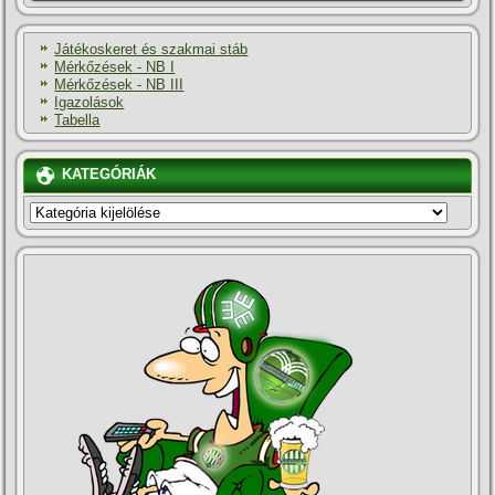
Játékoskeret és szakmai stáb
Mérkőzések - NB I
Mérkőzések - NB III
Igazolások
Tabella
KATEGÓRIÁK
KATEGÓRIÁK