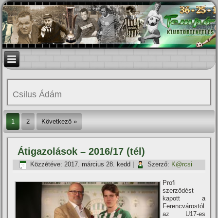
Csilus Ádám
1
2
Következő »
Átigazolások – 2016/17 (tél)
Közzétéve:
2017. március 28. kedd
|
Szerző:
K@rcsi
Profi
szerződést
kapott a
Ferencvárostól
az U17-es