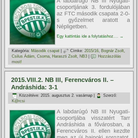
A labdarúgó NB III Nyugati-
csoportjának 3. fordulójában
az FTC második csapata 2-0-
s győzelmet aratott a
Népligetben.
Egy kattintás ide a folytatáshoz....
→
Kategória:
Második csapat
|
Címke:
2015/16
,
Bognár Zsolt
,
Csilus Ádám
,
Csorna
,
Haraszti Zsolt
,
NB3
|
Hozzászólás
most!
2015.VIII.2. NB III, Ferencváros II. –
Andráshida: 3-1
Közzétéve:
2015. augusztus 2. vasárnap
|
Szerző:
K@rcsi
A labdarúgó NB III Nyugati-
csoportjába visszatért Tarr
Andráshida a fővárosban, a
Ferencváros II. ellen kezdte
meg az új bajnoki sorozatot.