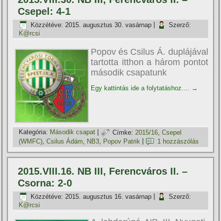
Csepel: 4-1
Közzétéve:
2015. augusztus 30. vasárnap
|
Szerző:
K@rcsi
Popov és Csilus Á. duplájával
tartotta itthon a három pontot
második csapatunk
Egy kattintás ide a folytatáshoz....
→
Kategória:
Második csapat
|
Címke:
2015/16
,
Csepel
(WMFC)
,
Csilus Ádám
,
NB3
,
Popov Patrik
|
1 hozzászólás
2015.VIII.16. NB III, Ferencváros II. –
Csorna: 2-0
Közzétéve:
2015. augusztus 16. vasárnap
|
Szerző:
K@rcsi