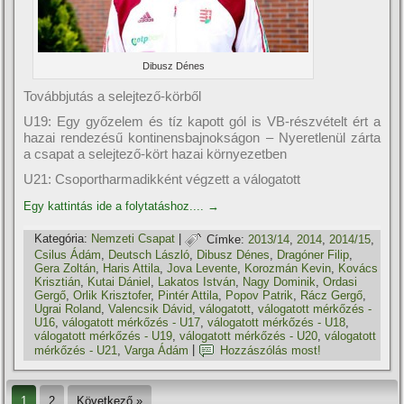
Dibusz Dénes
Továbbjutás a selejtező-körből
U19: Egy győzelem és tí­z kapott gól is VB-részvételt ért a
hazai rendezésű kontinensbajnokságon – Nyeretlenül zárta
a csapat a selejtező-kört hazai környezetben
U21: Csoportharmadikként végzett a válogatott
Egy kattintás ide a folytatáshoz....
→
Kategória:
Nemzeti Csapat
|
Címke:
2013/14
,
2014
,
2014/15
,
Csilus Ádám
,
Deutsch László
,
Dibusz Dénes
,
Dragóner Filip
,
Gera Zoltán
,
Haris Attila
,
Jova Levente
,
Korozmán Kevin
,
Kovács
Krisztián
,
Kutai Dániel
,
Lakatos István
,
Nagy Dominik
,
Ordasi
Gergő
,
Orlik Krisztofer
,
Pintér Attila
,
Popov Patrik
,
Rácz Gergő
,
Ugrai Roland
,
Valencsik Dávid
,
válogatott
,
válogatott mérkőzés -
U16
,
válogatott mérkőzés - U17
,
válogatott mérkőzés - U18
,
válogatott mérkőzés - U19
,
válogatott mérkőzés - U20
,
válogatott
mérkőzés - U21
,
Varga Ádám
|
Hozzászólás most!
1
2
Következő »