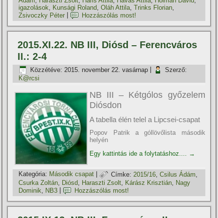
Ádám
,
Haraszti Zsolt
,
Haris Attila
,
Havas Attila
,
Holman Dávid
,
igazolások
,
Kunsági Roland
,
Oláh Attila
,
Trinks Florian
,
Zsivoczky Péter
|
Hozzászólás most!
2015.XI.22. NB III, Diósd – Ferencváros
II.: 2-4
Közzétéve:
2015. november 22. vasárnap
|
Szerző:
K@rcsi
NB III – Kétgólos győzelem
Diósdon
A tabella élén telel a Lipcsei-csapat
Popov Patrik a góllövőlista második
helyén
Egy kattintás ide a folytatáshoz....
→
Kategória:
Második csapat
|
Címke:
2015/16
,
Csilus Ádám
,
Csurka Zoltán
,
Diósd
,
Haraszti Zsolt
,
Kárász Krisztián
,
Nagy
Dominik
,
NB3
|
Hozzászólás most!