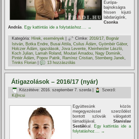
Európa-
bajnokságra
frissen kijutó
labdarúgónk,
Csonka
András
.
Egy kattintás ide a folytatáshoz....
→
Kategória:
Hí­rek, események
|
Címke:
2016/17
,
Bognár
István
,
Botka Endre
,
Busai Attila
,
Csilus Ádám
,
Gyömbér Gábor
,
Holczer Ádám
,
igazolások
,
Jova Levente
,
Kleinheisler László
,
Koch Julian
,
Lamah Roland
,
Moutari Amadou
,
Nagy Dominik
,
Pintér Ádám
,
Popov Patrik
,
Ramí­rez Cristian
,
Sternberg Janek
,
Trinks Florian
|
13 hozzászólás
Átigazolások – 2016/17 (nyár)
Közzétéve:
2016. szeptember 7. szerda
|
Szerző:
K@rcsi
Együttesünk közös
megegyezéssel szerződést
bontott szlovák válogatott
támadójával,
Stanislav
Sesták
kal.
Egy kattintás ide a
folytatáshoz....
→