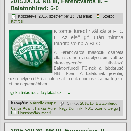
2015.IX.13. NB III, Ferencváros II. –
Balatonfüred: 6-0
Közzétéve:
2015. szeptember 13. vasárnap
|
Szerző:
K@rcsi
Kitömte füredi riválisát a FTC
II.­ Az első gól után mintha
feladta volna a BFC.
A Ferencváros második csapata
ellen szemernyi esélye sem volt az
akaratgyengén futballozó
Balatonfüredi FC-­nek a labdarúgó
NB III-­ban. A balatoniak jelenleg
kieső helyen (15.) állnak, csak a nulla pontos Csorna teljesí­
tett nála gyengébben.
Egy kattintás ide a folytatáshoz....
→
Kategória:
Második csapat
|
Címke:
2015/16
,
Balatonfüred
,
Csilus Ádám
,
Farkas Aurél
,
Nagy Dominik
,
NB3
,
Szántó Gergő
|
Hozzászólás most!
2015.VIII.30. NB III, Ferencváros II. –