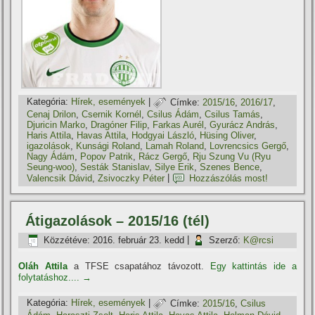
Kategória:
Hí­rek, események
|
Címke:
2015/16
,
2016/17
,
Cenaj Drilon
,
Csernik Kornél
,
Csilus Ádám
,
Csilus Tamás
,
Djuricin Marko
,
Dragóner Filip
,
Farkas Aurél
,
Gyurácz András
,
Haris Attila
,
Havas Attila
,
Hodgyai László
,
Hüsing Oliver
,
igazolások
,
Kunsági Roland
,
Lamah Roland
,
Lovrencsics Gergő
,
Nagy Ádám
,
Popov Patrik
,
Rácz Gergő
,
Rju Szung Vu (Ryu
Seung-woo)
,
Sesták Stanislav
,
Silye Erik
,
Szenes Bence
,
Valencsik Dávid
,
Zsivoczky Péter
|
Hozzászólás most!
Átigazolások – 2015/16 (tél)
Közzétéve:
2016. február 23. kedd
|
Szerző:
K@rcsi
Oláh Attila
a TFSE csapatához távozott.
Egy kattintás ide a
folytatáshoz....
→
Kategória:
Hí­rek, események
|
Címke:
2015/16
,
Csilus