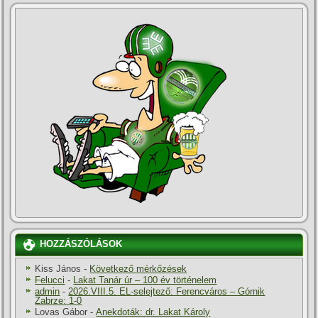
HOZZÁSZÓLÁSOK
Kiss János
-
Következő mérkőzések
Felucci
-
Lakat Tanár úr – 100 év történelem
admin
-
2026.VIII.5. EL-selejtező: Ferencváros – Górnik
Zabrze: 1-0
Lovas Gábor
-
Anekdoták: dr. Lakat Károly