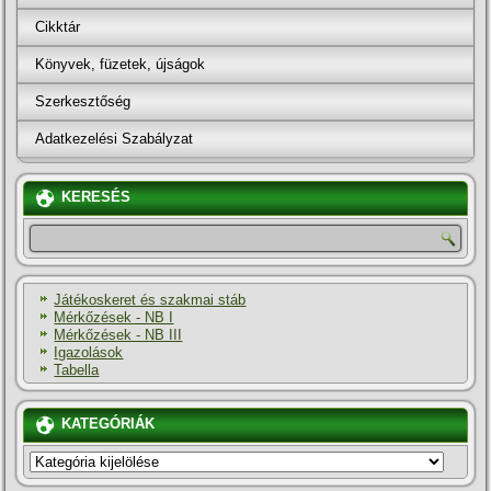
Cikktár
Könyvek, füzetek, újságok
Szerkesztőség
Adatkezelési Szabályzat
KERESÉS
Játékoskeret és szakmai stáb
Mérkőzések - NB I
Mérkőzések - NB III
Igazolások
Tabella
KATEGÓRIÁK
KATEGÓRIÁK