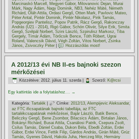
Marcinaskó Marcell
,
Megyeri Gábor
,
Milovanovic Dejan
,
Murai
Márk
,
Nagy Ádám
,
Nagy Dominik
,
NB3
,
Nehéz Máté
,
Németh
Richárd
,
Oláh Attila
,
Ordasi Gergő
,
Otten Mark
,
Pavlovic Mateo
,
Péter Antal
,
Pintér Dominik
,
Pintér Nikolasz
,
Pirik Tamás
,
Popgeorgiev Pantelisz
,
Popov Patrik
,
Rácz Gergő
,
Rakonczay
András (U21 - 2014)
,
Rigó Gábor
,
Schön Olivér
,
Silye Erik
,
Simita
Gergő
,
Szélpál Norbert
,
Szini László
,
Szpirulisz Markosz
,
Tiba
Gergely
,
Tí­már Ádám
,
Törőcsik Bence
,
Tóth Róbert
,
Ugrai
Roland
,
Valencsik Dávid
,
Végh Zoltán
,
Vitos Norbert
,
Zsinka
János
,
Zsivoczky Péter
|
Hozzászólás most!
A 2012/13 évi NB II-es bajnoki szezon
mérkőzései
Közzétéve:
2012. július 11. szerda
|
Szerző:
K@rcsi
Egy kattintás ide a folytatáshoz....
→
Kategória:
Tartalék
|
Címke:
2012/13
,
Alempijevic Aleksandar
,
az FTC ificsapatának bajnoki tabellája
,
az FTC
tartalékcsapatának mérkőzései
,
Bajár László
,
Batik Bence
,
Beliczky Gergő
,
Bene Zsombor
,
Bilacsics Ádám
,
Birtalan János
,
Bokányi Richárd
,
Busai Attila
,
Csanálosi Patrik
,
Csepura Zsolt
,
Csilus Tamás
,
Dániel Csaba
,
Dukon Béla
,
Ebedli Zoltán
,
Erdei
Gábor
,
Erdei Vince
,
Fettik Filip
,
Gárdos András
,
Girán Máté
,
Grúz
Tamás
,
Gyenes Dávid
,
Hakola Juha
,
Herczeg Mór
,
Hermány