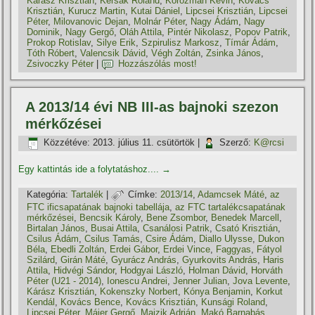
Kárász Krisztián
,
Kersák Roland
,
Korozmán Kevin
,
Kovács
Krisztián
,
Kurucz Martin
,
Kutai Dániel
,
Lipcsei Krisztián
,
Lipcsei
Péter
,
Milovanovic Dejan
,
Molnár Péter
,
Nagy Ádám
,
Nagy
Dominik
,
Nagy Gergő
,
Oláh Attila
,
Pintér Nikolasz
,
Popov Patrik
,
Prokop Rotislav
,
Silye Erik
,
Szpirulisz Markosz
,
Tí­már Ádám
,
Tóth Róbert
,
Valencsik Dávid
,
Végh Zoltán
,
Zsinka János
,
Zsivoczky Péter
|
Hozzászólás most!
A 2013/14 évi NB III-as bajnoki szezon
mérkőzései
Közzétéve:
2013. július 11. csütörtök
|
Szerző:
K@rcsi
Egy kattintás ide a folytatáshoz....
→
Kategória:
Tartalék
|
Címke:
2013/14
,
Adamcsek Máté
,
az
FTC ificsapatának bajnoki tabellája
,
az FTC tartalékcsapatának
mérkőzései
,
Bencsik Károly
,
Bene Zsombor
,
Benedek Marcell
,
Birtalan János
,
Busai Attila
,
Csanálosi Patrik
,
Csató Krisztián
,
Csilus Ádám
,
Csilus Tamás
,
Csire Ádám
,
Diallo Ulysse
,
Dukon
Béla
,
Ebedli Zoltán
,
Erdei Gábor
,
Erdei Vince
,
Faggyas
,
Fátyol
Szilárd
,
Girán Máté
,
Gyurácz András
,
Gyurkovits András
,
Haris
Attila
,
Hidvégi Sándor
,
Hodgyai László
,
Holman Dávid
,
Horváth
Péter (U21 - 2014)
,
Ionescu Andrei
,
Jenner Julian
,
Jova Levente
,
Kárász Krisztián
,
Kokenszky Norbert
,
Kónya Benjamin
,
Korkut
Kendál
,
Kovács Bence
,
Kovács Krisztián
,
Kunsági Roland
,
Lipcsei Péter
,
Májer Gergő
,
Majzik Adrián
,
Makó Barnabás
,