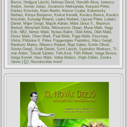
Bence
,
Hodgyai László
,
Holman Dávid
,
Horváth Ákos
,
Ionescu
Andrei
,
Jenner Julian
,
Jovanovic Aleksandar
,
Kanyaró Péter
,
Kárász Krisztián
,
Klein Martin
,
Kleizer Csaba
,
Kokenszky
Norbert
,
Kónya Benjamin
,
Korkut Kendál
,
Kovács Bence
,
Kovács
Krisztián
,
Kunsági Roland
,
Lepkó Norbert
,
Lipcsei Péter
,
Ludaici
Dániel
,
Májer Gergő
,
Majzik Adrián
,
Máté János II.
,
Mauricio
Bertuol
,
Menyhárt Attila
,
Milovanovic Dejan
,
Murai Márk
,
Nagy
Erik
,
NB2
,
Nehéz Máté
,
Nyilasi Bálint
,
Oláh Attila
,
Oláh Máté
,
Orosz Márk
,
Otten Mark
,
Paál Márk
,
Papp Máté
,
Peszmeg
Viktor
,
Pölöskei II. Péter
,
Popgeorgiev Pantelisz
,
Rácz Gergő
,
Ranilovic Marko
,
Ribarics Roland
,
Rigó Gábor
,
Schön Olivér
,
Simita Gergő
,
Sváb Dániel
,
Szini László
,
Szpirulisz Markosz
,
Tí­
már Ádám
,
Tokodi Sándor
,
Tóth Axel
,
Tóth Róbert
,
Varga Bence
,
Varga Kornél
,
Vass Máté
,
Vattai Balázs
,
Végh Zoltán
,
Zsinka
János
|
Hozzászólás most!