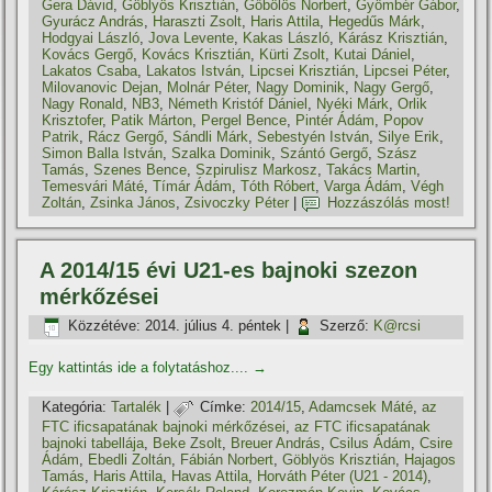
Gera Dávid
,
Göblyös Krisztián
,
Gőbölös Norbert
,
Gyömbér Gábor
,
Gyurácz András
,
Haraszti Zsolt
,
Haris Attila
,
Hegedűs Márk
,
Hodgyai László
,
Jova Levente
,
Kakas László
,
Kárász Krisztián
,
Kovács Gergő
,
Kovács Krisztián
,
Kürti Zsolt
,
Kutai Dániel
,
Lakatos Csaba
,
Lakatos István
,
Lipcsei Krisztián
,
Lipcsei Péter
,
Milovanovic Dejan
,
Molnár Péter
,
Nagy Dominik
,
Nagy Gergő
,
Nagy Ronald
,
NB3
,
Németh Kristóf Dániel
,
Nyéki Márk
,
Orlik
Krisztofer
,
Patik Márton
,
Pergel Bence
,
Pintér Ádám
,
Popov
Patrik
,
Rácz Gergő
,
Sándli Márk
,
Sebestyén István
,
Silye Erik
,
Simon Balla István
,
Szalka Dominik
,
Szántó Gergő
,
Szász
Tamás
,
Szenes Bence
,
Szpirulisz Markosz
,
Takács Martin
,
Temesvári Máté
,
Tí­már Ádám
,
Tóth Róbert
,
Varga Ádám
,
Végh
Zoltán
,
Zsinka János
,
Zsivoczky Péter
|
Hozzászólás most!
A 2014/15 évi U21-es bajnoki szezon
mérkőzései
Közzétéve:
2014. július 4. péntek
|
Szerző:
K@rcsi
Egy kattintás ide a folytatáshoz....
→
Kategória:
Tartalék
|
Címke:
2014/15
,
Adamcsek Máté
,
az
FTC ificsapatának bajnoki mérkőzései
,
az FTC ificsapatának
bajnoki tabellája
,
Beke Zsolt
,
Breuer András
,
Csilus Ádám
,
Csire
Ádám
,
Ebedli Zoltán
,
Fábián Norbert
,
Göblyös Krisztián
,
Hajagos
Tamás
,
Haris Attila
,
Havas Attila
,
Horváth Péter (U21 - 2014)
,