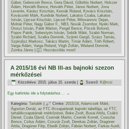
Gábor
,
Gelencsér Bence
,
Gera Dávid
,
Gőbölös Norbert
,
Holczer
Ádám
,
Horváth Bence
,
Horváth Péter
,
János Norbert
,
Jova
Levente
,
Kárász Krisztián
,
Kersák Roland
,
Kovács Krisztián
,
Kovácsréti Márk
,
Kundrák Norbert
,
Lakatos Csaba
,
Lakatos
István
,
Lipcsei Krisztián
,
Lipcsei Péter
,
Milovanovic Dejan
,
Molnár Péter
,
Nagy Gábor II.
,
NB3
,
Novák Zsombor
,
Nyéki Márk
,
Oroszi István
,
Patik Márton
,
Pergel Bence
,
Pócsik Botond
,
Popov Patrik
,
Sebestyén István
,
Sebők Máté
,
Szabó Norman
,
Szabó Richárd
,
Szalka Dominik
,
Szántó Gergő
,
Szász Tamás
,
Szpirulisz Markosz
,
Takács Martin
,
Tí­már Ádám
,
Tóth Róbert
,
Varga Ádám
,
Varga Roland
,
Végh Zoltán
,
Wieland Dominik
,
Zsinka János
|
Hozzászólás most!
A 2015/16 évi NB III-as bajnoki szezon
mérkőzései
Közzétéve:
2015. július 15. szerda
|
Szerző:
K@rcsi
Egy kattintás ide a folytatáshoz....
→
Kategória:
Tartalék
|
Címke:
2015/16
,
Adamcsek Máté
,
Ágoston Donát
,
az FTC ificsapatának bajnoki tabellája
,
az FTC
tartalékcsapatának mérkőzései
,
Beke Zsolt
,
Busai Attila
,
Csákó
Dániel
,
Csala Dávid
,
Csernák Martin
,
Csernik Kornél
,
Cseszlai
Bence
,
Csilus Ádám
,
Csiszár Zsolt
,
Derekas Zoltán
,
Dragóner
Attila
,
Dragóner Filip
,
Ebedli Zoltán
,
Fábián Norbert
,
Farkas Aurél
,