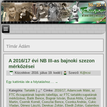
Tí­már Ádám
A 2016/17 évi NB III-as bajnoki szezon
mérkőzései
Közzétéve:
2016. július 19. kedd
|
Szerző:
K@rcsi
Egy kattintás ide a folytatáshoz....
→
Kategória:
Tartalék
|
Címke:
2016/17
,
Adamcsek Máté
,
az
FTC ificsapatának bajnoki tabellája
,
az FTC tartalékcsapatának
mérkőzései
,
Batik Bence
,
Bognár István
,
Busai Attila
,
Csernák
Martin
,
Csernik Kornél
,
Cseszlai Bence
,
Csonka András
,
Cukic
Vladan
,
Dénesi László
,
Derekas Zoltán
,
Ebedli Zoltán
,
Galambos