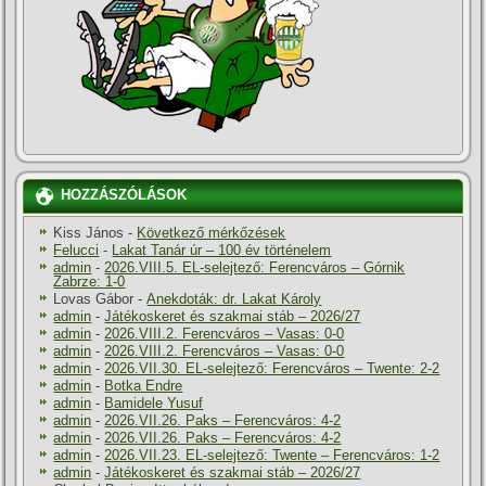
HOZZÁSZÓLÁSOK
Kiss János
-
Következő mérkőzések
Felucci
-
Lakat Tanár úr – 100 év történelem
admin
-
2026.VIII.5. EL-selejtező: Ferencváros – Górnik
Zabrze: 1-0
Lovas Gábor
-
Anekdoták: dr. Lakat Károly
admin
-
Játékoskeret és szakmai stáb – 2026/27
admin
-
2026.VIII.2. Ferencváros – Vasas: 0-0
admin
-
2026.VIII.2. Ferencváros – Vasas: 0-0
admin
-
2026.VII.30. EL-selejtező: Ferencváros – Twente: 2-2
admin
-
Botka Endre
admin
-
Bamidele Yusuf
admin
-
2026.VII.26. Paks – Ferencváros: 4-2
admin
-
2026.VII.26. Paks – Ferencváros: 4-2
admin
-
2026.VII.23. EL-selejtező: Twente – Ferencváros: 1-2
admin
-
Játékoskeret és szakmai stáb – 2026/27