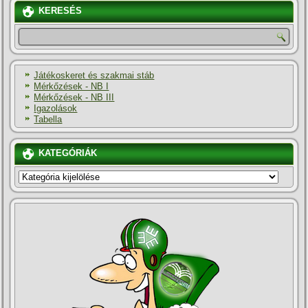
KERESÉS
Játékoskeret és szakmai stáb
Mérkőzések - NB I
Mérkőzések - NB III
Igazolások
Tabella
KATEGÓRIÁK
KATEGÓRIÁK