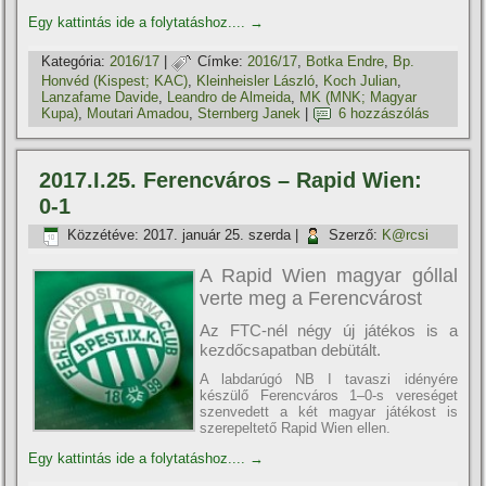
Egy kattintás ide a folytatáshoz....
→
Kategória:
2016/17
|
Címke:
2016/17
,
Botka Endre
,
Bp.
Honvéd (Kispest; KAC)
,
Kleinheisler László
,
Koch Julian
,
Lanzafame Davide
,
Leandro de Almeida
,
MK (MNK; Magyar
Kupa)
,
Moutari Amadou
,
Sternberg Janek
|
6 hozzászólás
2017.I.25. Ferencváros – Rapid Wien:
0-1
Közzétéve:
2017. január 25. szerda
|
Szerző:
K@rcsi
A Rapid Wien magyar góllal
verte meg a Ferencvárost
Az FTC-nél négy új játékos is a
kezdőcsapatban debütált.
A labdarúgó NB I tavaszi idényére
készülő Ferencváros 1–0-s vereséget
szenvedett a két magyar játékost is
szerepeltető Rapid Wien ellen.
Egy kattintás ide a folytatáshoz....
→