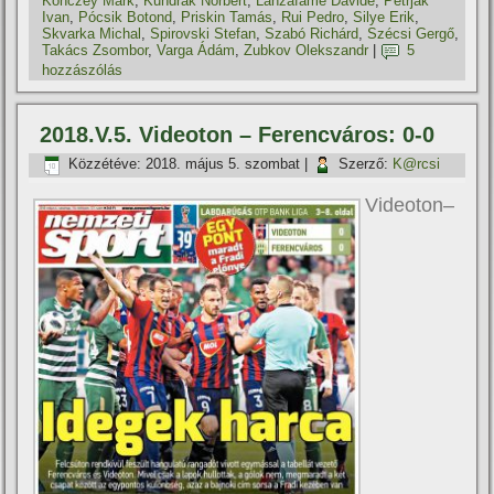
Könczey Márk
,
Kundrák Norbert
,
Lanzafame Davide
,
Petrjak
Ivan
,
Pócsik Botond
,
Priskin Tamás
,
Rui Pedro
,
Silye Erik
,
Skvarka Michal
,
Spirovski Stefan
,
Szabó Richárd
,
Szécsi Gergő
,
Takács Zsombor
,
Varga Ádám
,
Zubkov Olekszandr
|
5
hozzászólás
2018.V.5. Videoton – Ferencváros: 0-0
Közzétéve:
2018. május 5. szombat
|
Szerző:
K@rcsi
Videoton–