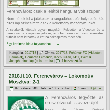
Ferencváros: csak a lelátói hangulat volt szuper
Nem nőttek fel a játékosok a rangadóhoz, pár helyzet és két
piros lap szí­nesí­tette csak a kőkemény mezőnymunkát.
A szurkolók kitettek ugyan magukért Felcsúton a Videoton és a
Ferencváros szuperrangadóján, azonban sem gólt, sem élvezetes
futballt nem láthattak a két bajnokaspiráns meccsén.
Egy kattintás ide a folytatáshoz....
→
Kategória:
2017/18
|
Címke:
2017/18
,
Fehérvár FC (Videoton;
Parmalat)
,
Gorriarán Fernando
,
Koch Julian
,
NB1
,
Paintsil
Joseph
,
piros lap (itt is - ott is)
|
4 hozzászólás
2018.II.10. Ferencváros – Lokomotiv
Moszkva: 2-1
Közzétéve:
2018. február 10. szombat
|
Szerző:
K@rcsi
A Ferencváros legyőzte az
orosz élvonal listavezetőjét
Koch és Varga Roland