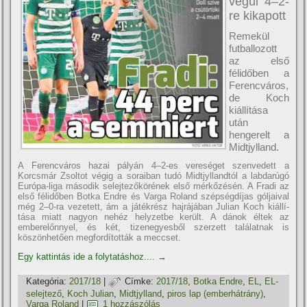
végül 4–2-
re kikapott
Remekül
futballozott
az első
félidőben a
Ferencváros,
de Koch
kiállí­tása
után
hengerelt a
Midtjylland.
A Ferencváros hazai pályán 4–2-es vereséget szenvedett a
Korcsmár Zsoltot végig a soraiban tudó Midtjyllandtól a labdarúgó
Európa-liga második selejtezőkörének első mérkőzésén. A Fradi az
első félidőben Botka Endre és Varga Roland szépségdí­jas góljaival
még 2–0-ra vezetett, ám a játékrész hajrájában Julian Koch kiállí­
tása miatt nagyon nehéz helyzetbe került. A dánok éltek az
emberelőnnyel, és két, tizenegyesből szerzett találatnak is
köszönhetően megfordí­tották a meccset.
Egy kattintás ide a folytatáshoz....
→
Kategória:
2017/18
|
Címke:
2017/18
,
Botka Endre
,
EL
,
EL-
selejtező
,
Koch Julian
,
Midtjylland
,
piros lap (emberhátrány)
,
Varga Roland
|
1 hozzászólás