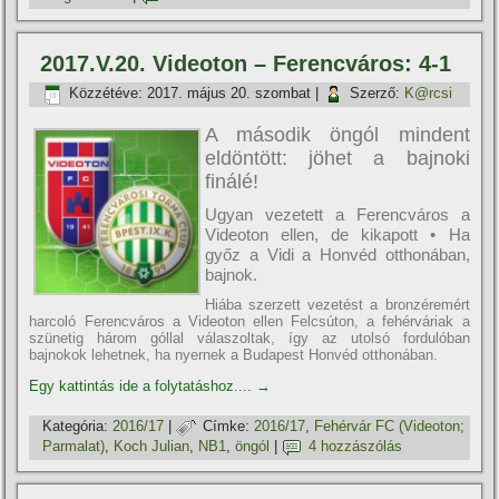
2017.V.20. Videoton – Ferencváros: 4-1
Közzétéve:
2017. május 20. szombat
|
Szerző:
K@rcsi
A második öngól mindent
eldöntött: jöhet a bajnoki
finálé!
Ugyan vezetett a Ferencváros a
Videoton ellen, de kikapott • Ha
győz a Vidi a Honvéd otthonában,
bajnok.
Hiába szerzett vezetést a bronzéremért
harcoló Ferencváros a Videoton ellen Felcsúton, a fehérváriak a
szünetig három góllal válaszoltak, í­gy az utolsó fordulóban
bajnokok lehetnek, ha nyernek a Budapest Honvéd otthonában.
Egy kattintás ide a folytatáshoz....
→
Kategória:
2016/17
|
Címke:
2016/17
,
Fehérvár FC (Videoton;
Parmalat)
,
Koch Julian
,
NB1
,
öngól
|
4 hozzászólás