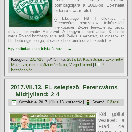
bombagóljára a 2016-os Eb-finálét
eldöntő csatár felelt.
A labdarúgó NB I éllovasa, a
Ferencváros nemzetközi felkészülési
mérkőzésen 2–1-re legyőzte az orosz
éllovas Lokomotiv Moszkvát. A magyar csapat Julian Koch és
Varga Roland bombagóljaival már 2–0-ra is vezetett, az oroszok az
Eb-döntő egyetlen gólját szerző Éder emelésével szépí­tettek.
Egy kattintás ide a folytatáshoz....
→
Kategória:
2017/18
|
Címke:
2017/18
,
Koch Julian
,
Lokomotiv
Moszkva
,
nemzetközi mérkőzés
,
Varga Roland
|
2
hozzászólás
2017.VII.13. EL-selejtező: Ferencváros
– Midtjylland: 2-4
Közzétéve:
2017. július 13. csütörtök
|
Szerző:
K@rcsi
Két góllal
vezetett a
Fradi, de