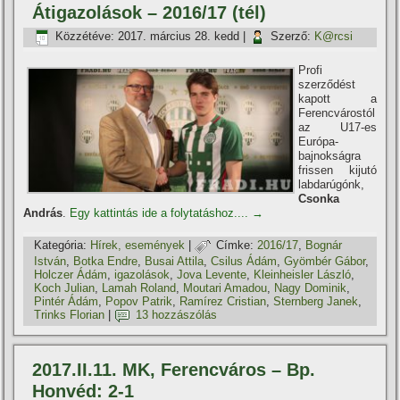
Átigazolások – 2016/17 (tél)
Közzétéve:
2017. március 28. kedd
|
Szerző:
K@rcsi
Profi
szerződést
kapott a
Ferencvárostól
az U17-es
Európa-
bajnokságra
frissen kijutó
labdarúgónk,
Csonka
András
.
Egy kattintás ide a folytatáshoz....
→
Kategória:
Hí­rek, események
|
Címke:
2016/17
,
Bognár
István
,
Botka Endre
,
Busai Attila
,
Csilus Ádám
,
Gyömbér Gábor
,
Holczer Ádám
,
igazolások
,
Jova Levente
,
Kleinheisler László
,
Koch Julian
,
Lamah Roland
,
Moutari Amadou
,
Nagy Dominik
,
Pintér Ádám
,
Popov Patrik
,
Ramí­rez Cristian
,
Sternberg Janek
,
Trinks Florian
|
13 hozzászólás
2017.II.11. MK, Ferencváros – Bp.
Honvéd: 2-1