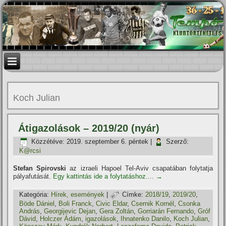
Koch Julian
Átigazolások – 2019/20 (nyár)
Közzétéve:
2019. szeptember 6. péntek
|
Szerző:
K@rcsi
Stefan Spirovski
az izraeli Hapoel Tel-Aviv csapatában folytatja
pályafutását.
Egy kattintás ide a folytatáshoz....
→
Kategória:
Hí­rek, események
|
Címke:
2018/19
,
2019/20
,
Böde Dániel
,
Boli Franck
,
Civic Eldar
,
Csernik Kornél
,
Csonka
András
,
Georgijevic Dejan
,
Gera Zoltán
,
Gorriarán Fernando
,
Gróf
Dávid
,
Holczer Ádám
,
igazolások
,
Ihnatenko Danilo
,
Koch Julian
,