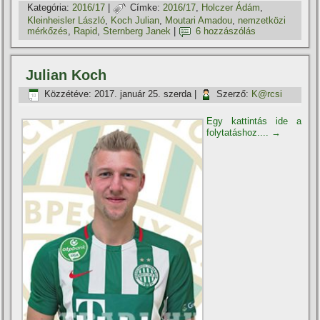
Kategória:
2016/17
|
Címke:
2016/17
,
Holczer Ádám
,
Kleinheisler László
,
Koch Julian
,
Moutari Amadou
,
nemzetközi
mérkőzés
,
Rapid
,
Sternberg Janek
|
6 hozzászólás
Julian Koch
Közzétéve:
2017. január 25. szerda
|
Szerző:
K@rcsi
Egy kattintás ide a
folytatáshoz....
→