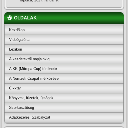
Tapolca, 2027. január 9.
OLDALAK
Kezdőlap
Videógaléria
Lexikon
A kezdetektől napjainkig
A KK (Mitropa Cup) története
A Nemzeti Csapat mérkőzései
Cikktár
Könyvek, füzetek, újságok
Szerkesztőség
Adatkezelési Szabályzat