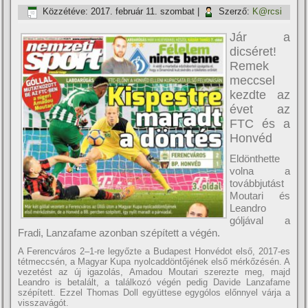
Közzétéve:
2017. február 11. szombat
|
Szerző:
K@rcsi
Jár a
dicséret!
Remek
meccsel
kezdte az
évet az
FTC és a
Honvéd
Eldönthette
volna a
továbbjutást
Moutari és
Leandro
góljával a
Fradi, Lanzafame azonban szépí­tett a végén.
A Ferencváros 2–1-re legyőzte a Budapest Honvédot első, 2017-es
tétmeccsén, a Magyar Kupa nyolcaddöntőjének első mérkőzésén. A
vezetést az új igazolás, Amadou Moutari szerezte meg, majd
Leandro is betalált, a találkozó végén pedig Davide Lanzafame
szépí­tett. Ezzel Thomas Doll együttese egygólos előnnyel várja a
visszavágót.