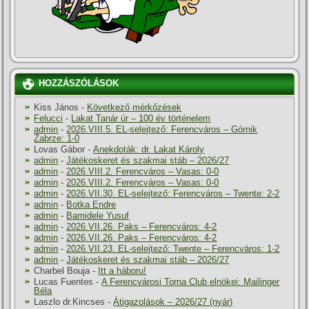
HOZZÁSZÓLÁSOK
Kiss János
-
Következő mérkőzések
Felucci
-
Lakat Tanár úr – 100 év történelem
admin
-
2026.VIII.5. EL-selejtező: Ferencváros – Górnik
Zabrze: 1-0
Lovas Gábor
-
Anekdoták: dr. Lakat Károly
admin
-
Játékoskeret és szakmai stáb – 2026/27
admin
-
2026.VIII.2. Ferencváros – Vasas: 0-0
admin
-
2026.VIII.2. Ferencváros – Vasas: 0-0
admin
-
2026.VII.30. EL-selejtező: Ferencváros – Twente: 2-2
admin
-
Botka Endre
admin
-
Bamidele Yusuf
admin
-
2026.VII.26. Paks – Ferencváros: 4-2
admin
-
2026.VII.26. Paks – Ferencváros: 4-2
admin
-
2026.VII.23. EL-selejtező: Twente – Ferencváros: 1-2
admin
-
Játékoskeret és szakmai stáb – 2026/27
Charbel Bouja
-
Itt a háboru!
Lucas Fuentes
-
A Ferencvárosi Torna Club elnökei: Mailinger
Béla
Laszlo dr.Kincses
-
Átigazolások – 2026/27 (nyár)