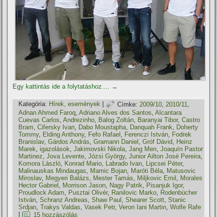
Egy kattintás ide a folytatáshoz....
→
Kategória:
Hí­rek, események
|
Címke:
2009/10
,
2010/11
,
Adnan Ahmed Faroq
,
Adriano Alves dos Santos
,
Alcantara
Cuevas Carlos
,
Andrezinho
,
Balog Zoltán
,
Baranyai Tibor
,
Castro
Bram
,
Cifersky Ivan
,
Dabo Moustapha
,
Danquah Frank
,
Doherty
Tommy
,
Elding Anthony
,
Fefo Rafael
,
Ferenczi István
,
Fodrek
Branislav
,
Gárdos András
,
Gramann Daniel
,
Gróf Dávid
,
Heinz
Marek
,
igazolások
,
Jakimovski Nikola
,
Jang Men
,
Joaquí­n Pastor
Martinez
,
Jova Levente
,
Józsi György
,
Junior Ailton José Pereira
,
Komora László
,
Konrad Mario
,
Labrado Ivan
,
Lipcsei Péter
,
Malinauskas Mindaugas
,
Mamic Bojan
,
Maróti Béla
,
Matusovic
Miroslav
,
Megyeri Balázs
,
Mester Tamás
,
Miljkovic Emil
,
Morales
Hector Gabriel
,
Morrison Jason
,
Nagy Patrik
,
Pisanjuk Igor
,
Proudlock Adam
,
Pusztai Olivér
,
Ranilovic Marko
,
Rodenbücher
István
,
Schranz Andreas
,
Shaw Paul
,
Shearer Scott
,
Stanic
Srdjan
,
Trakys Valdas
,
Vasek Petr
,
Veron Iani Martin
,
Wolfe Rafe
|
15 hozzászólás