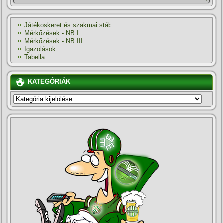
Játékoskeret és szakmai stáb
Mérkőzések - NB I
Mérkőzések - NB III
Igazolások
Tabella
KATEGÓRIÁK
KATEGÓRIÁK