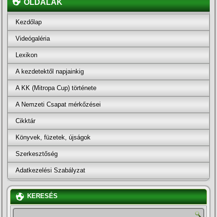
OLDALAK
Kezdőlap
Videógaléria
Lexikon
A kezdetektől napjainkig
A KK (Mitropa Cup) története
A Nemzeti Csapat mérkőzései
Cikktár
Könyvek, füzetek, újságok
Szerkesztőség
Adatkezelési Szabályzat
KERESÉS