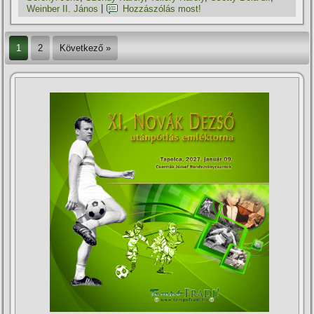
Weinber II. János
|
Hozzászólás most!
1
2
Következő »