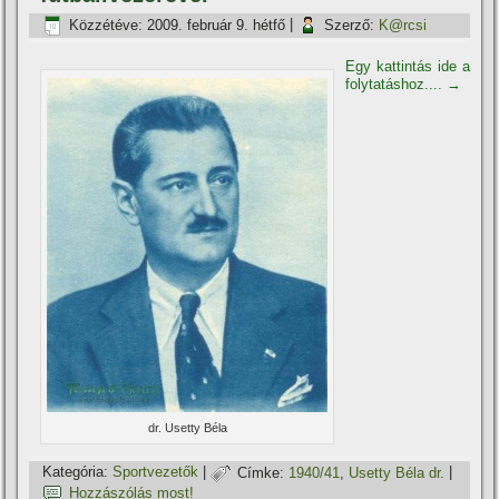
Közzétéve:
2009. február 9. hétfő
|
Szerző:
K@rcsi
Egy kattintás ide a
folytatáshoz....
→
dr. Usetty Béla
Kategória:
Sportvezetők
|
Címke:
1940/41
,
Usetty Béla dr.
|
Hozzászólás most!