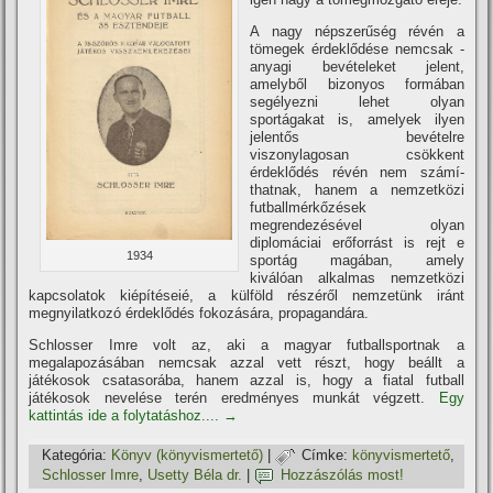
A nagy népszerűség révén a
tömegek érdeklődése nemcsak -
anyagi bevételeket jelent,
amelyből bizonyos formában
segélyezni lehet olyan
sportágakat is, amelyek ilyen
jelentős bevételre
viszonylagosan csökkent
érdeklődés révén nem számí­
thatnak, hanem a nemzetközi
futballmérkőzések
megrendezésével olyan
diplomáciai erőforrást is rejt e
1934
sportág magában, amely
kiválóan alkalmas nemzetközi
kapcsolatok kiépí­téseié, a külföld részéről nemzetünk iránt
megnyilatkozó érdeklődés fokozására, propagandára.
Schlosser Imre volt az, aki a magyar futballsportnak a
megalapozásában nemcsak azzal vett részt, hogy beállt a
játékosok csatasorába, hanem azzal is, hogy a fiatal futball
játékosok nevelése terén eredményes munkát végzett.
Egy
kattintás ide a folytatáshoz....
→
Kategória:
Könyv (könyvismertető)
|
Címke:
könyvismertető
,
Schlosser Imre
,
Usetty Béla dr.
|
Hozzászólás most!