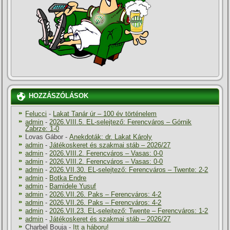
HOZZÁSZÓLÁSOK
Felucci
-
Lakat Tanár úr – 100 év történelem
admin
-
2026.VIII.5. EL-selejtező: Ferencváros – Górnik
Zabrze: 1-0
Lovas Gábor
-
Anekdoták: dr. Lakat Károly
admin
-
Játékoskeret és szakmai stáb – 2026/27
admin
-
2026.VIII.2. Ferencváros – Vasas: 0-0
admin
-
2026.VIII.2. Ferencváros – Vasas: 0-0
admin
-
2026.VII.30. EL-selejtező: Ferencváros – Twente: 2-2
admin
-
Botka Endre
admin
-
Bamidele Yusuf
admin
-
2026.VII.26. Paks – Ferencváros: 4-2
admin
-
2026.VII.26. Paks – Ferencváros: 4-2
admin
-
2026.VII.23. EL-selejtező: Twente – Ferencváros: 1-2
admin
-
Játékoskeret és szakmai stáb – 2026/27
Charbel Bouja
-
Itt a háboru!