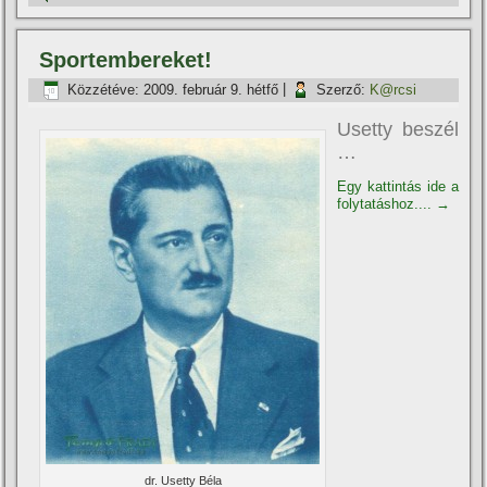
Sportembereket!
Közzétéve:
2009. február 9. hétfő
|
Szerző:
K@rcsi
Usetty beszél
…
Egy kattintás ide a
folytatáshoz....
→
dr. Usetty Béla