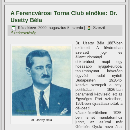
A Ferencvárosi Torna Club elnökei: Dr.
Usetty Béla
Közzétéve:
2009. augusztus 5. szerda
|
Szerző:
Szerkesztőség
Dr. Usetty Béla 1887-ben
született. A fővárosban
szerzett jog- és
államtudományi
doktorátust, majd egy
hosszabb nyugat-európai
tanulmányutat követően
ügyvédi irodát nyitott
Budapesten. 1920-tól
kezdve szerepelt a helyi
politikában, 1926-ban
parlamenti képviselő lett az
Egységes Párt szí­neiben,
1931-ben újraválasztották a
dél-pesti
választókerületben. 1935-
ben ismét mandátumhoz
dr. Usetty Béla
jutott, az ezúttal már
Gömbös Gyula neve által