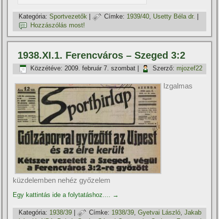
Kategória:
Sportvezetők
|
Címke:
1939/40
,
Usetty Béla dr.
|
Hozzászólás most!
1938.XI.1. Ferencváros – Szeged 3:2
Közzétéve:
2009. február 7. szombat
|
Szerző:
mjozef22
Izgalmas
küzdelemben nehéz győzelem
Egy kattintás ide a folytatáshoz....
→
Kategória:
1938/39
|
Címke:
1938/39
,
Gyetvai László
,
Jakab