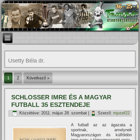
Usetty Béla dr.
1
2
Következő »
SCHLOSSER IMRE ÉS A MAGYAR
FUTBALL 35 ESZTENDEJE
Közzétéve:
2011. május 28. szombat
|
Szerző:
mjozef22
A futball az az ágazata a
sportnak, amelynek
Magyarországon és külföldön
igen nagy a tömegmozgató ereje.