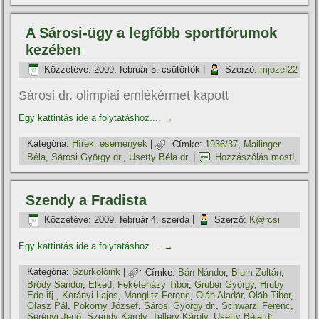
A Sárosi-ügy a legfőbb sportfórumok
kezében
Közzétéve:
2009. február 5. csütörtök
|
Szerző:
mjozef22
Sárosi dr. olimpiai emlékérmet kapott
Egy kattintás ide a folytatáshoz....
→
Kategória:
Hí­rek, események
|
Címke:
1936/37
,
Mailinger
Béla
,
Sárosi György dr.
,
Usetty Béla dr.
|
Hozzászólás most!
Szendy a Fradista
Közzétéve:
2009. február 4. szerda
|
Szerző:
K@rcsi
Egy kattintás ide a folytatáshoz....
→
Kategória:
Szurkolóink
|
Címke:
Bán Nándor
,
Blum Zoltán
,
Bródy Sándor
,
Elked
,
Feketeházy Tibor
,
Gruber György
,
Hruby
Ede ifj.
,
Korányi Lajos
,
Manglitz Ferenc
,
Oláh Aladár
,
Oláh Tibor
,
Olasz Pál
,
Pokorny József
,
Sárosi György dr.
,
Schwarzl Ferenc
,
Serényi Jenő
,
Szendy Károly
,
Telléry Károly
,
Usetty Béla dr.
,