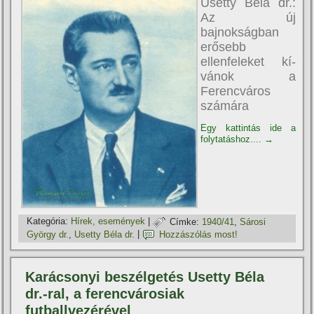
Usetty Béla dr.:
Az új
bajnokságban
erősebb
ellenfeleket kí­
vánok a
Ferencváros
számára
Egy kattintás ide a
folytatáshoz....
→
Kategória:
Hí­rek, események
|
Címke:
1940/41
,
Sárosi
György dr.
,
Usetty Béla dr.
|
Hozzászólás most!
Karácsonyi beszélgetés Usetty Béla
dr.-ral, a ferencvárosiak
futballvezérével