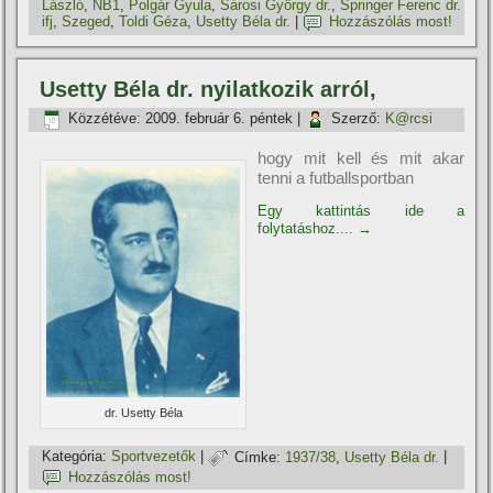
László
,
NB1
,
Polgár Gyula
,
Sárosi György dr.
,
Springer Ferenc dr.
ifj
,
Szeged
,
Toldi Géza
,
Usetty Béla dr.
|
Hozzászólás most!
Usetty Béla dr. nyilatkozik arról,
Közzétéve:
2009. február 6. péntek
|
Szerző:
K@rcsi
hogy mit kell és mit akar
tenni a futballsportban
Egy kattintás ide a
folytatáshoz....
→
dr. Usetty Béla
Kategória:
Sportvezetők
|
Címke:
1937/38
,
Usetty Béla dr.
|
Hozzászólás most!