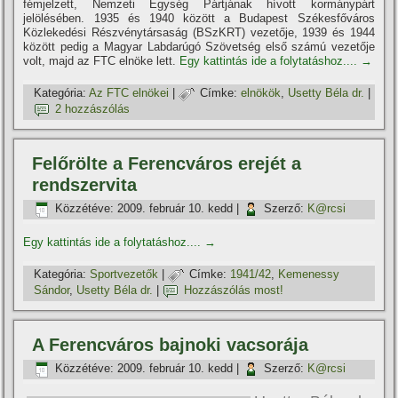
fémjelzett, Nemzeti Egység Pártjának hí­vott kormánypárt
jelölésében. 1935 és 1940 között a Budapest Székesfőváros
Közlekedési Részvénytársaság (BSzKRT) vezetője, 1939 és 1944
között pedig a Magyar Labdarúgó Szövetség első számú vezetője
volt, majd az FTC elnöke lett.
Egy kattintás ide a folytatáshoz....
→
Kategória:
Az FTC elnökei
|
Címke:
elnökök
,
Usetty Béla dr.
|
2 hozzászólás
Felőrölte a Ferencváros erejét a
rendszervita
Közzétéve:
2009. február 10. kedd
|
Szerző:
K@rcsi
Egy kattintás ide a folytatáshoz....
→
Kategória:
Sportvezetők
|
Címke:
1941/42
,
Kemenessy
Sándor
,
Usetty Béla dr.
|
Hozzászólás most!
A Ferencváros bajnoki vacsorája
Közzétéve:
2009. február 10. kedd
|
Szerző:
K@rcsi