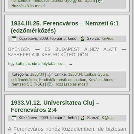
nemzetközi mérkőzés
,
Sárosi György dr.
,
Spora
|
Hozzászólás most!
1934.III.25. Ferencváros – Nemzeti 6:1
(edzőmérkőzés)
Közzétéve:
2009. február 3. kedd
|
Szerző:
K@rcsi
GYENGÉN — ÉS BUDAPEST ÁLNÉV ALATT —
SZEREPEL A III. KER. FC KÜLFÖLDÖN
Egy kattintás ide a folytatáshoz....
→
Kategória:
1933/34
|
Címke:
1933/34
,
Csikós Gyula
,
edzőmérkőzés
,
Fradisták másik csapatban
,
Kovács János
,
Nemzeti SC (NSC)
|
Hozzászólás most!
1933.VI.12. Universitatea Cluj –
Ferencváros 2:4
Közzétéve:
2009. február 2. hétfő
|
Szerző:
K@rcsi
A Ferencváros nehéz küzdelemben, de biztosan