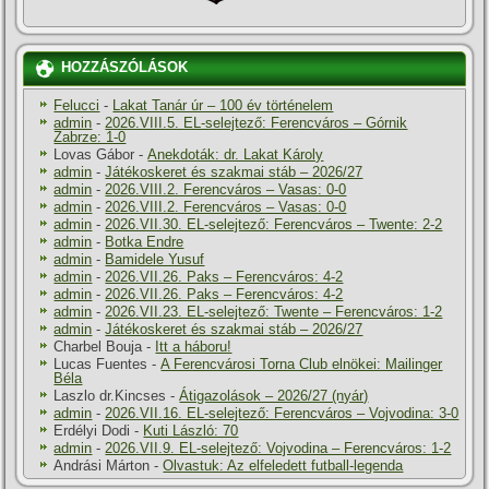
HOZZÁSZÓLÁSOK
Felucci
-
Lakat Tanár úr – 100 év történelem
admin
-
2026.VIII.5. EL-selejtező: Ferencváros – Górnik
Zabrze: 1-0
Lovas Gábor
-
Anekdoták: dr. Lakat Károly
admin
-
Játékoskeret és szakmai stáb – 2026/27
admin
-
2026.VIII.2. Ferencváros – Vasas: 0-0
admin
-
2026.VIII.2. Ferencváros – Vasas: 0-0
admin
-
2026.VII.30. EL-selejtező: Ferencváros – Twente: 2-2
admin
-
Botka Endre
admin
-
Bamidele Yusuf
admin
-
2026.VII.26. Paks – Ferencváros: 4-2
admin
-
2026.VII.26. Paks – Ferencváros: 4-2
admin
-
2026.VII.23. EL-selejtező: Twente – Ferencváros: 1-2
admin
-
Játékoskeret és szakmai stáb – 2026/27
Charbel Bouja
-
Itt a háboru!
Lucas Fuentes
-
A Ferencvárosi Torna Club elnökei: Mailinger
Béla
Laszlo dr.Kincses
-
Átigazolások – 2026/27 (nyár)
admin
-
2026.VII.16. EL-selejtező: Ferencváros – Vojvodina: 3-0
Erdélyi Dodi
-
Kuti László: 70
admin
-
2026.VII.9. EL-selejtező: Vojvodina – Ferencváros: 1-2
Andrási Márton
-
Olvastuk: Az elfeledett futball-legenda