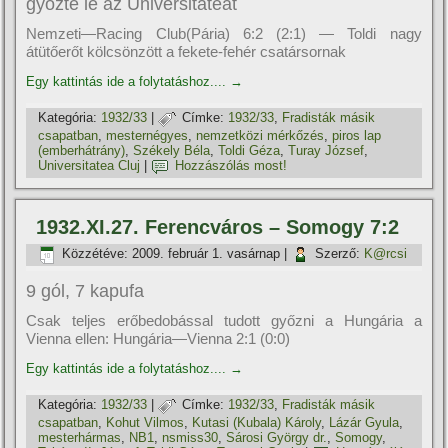
győzte le az Universitateát
Nemzeti—Racing Club(Pária) 6:2 (2:1) — Toldi nagy
átütőerőt kölcsönzött a fekete-fehér csatársornak
Egy kattintás ide a folytatáshoz....
→
Kategória:
1932/33
|
Címke:
1932/33
,
Fradisták másik
csapatban
,
mesternégyes
,
nemzetközi mérkőzés
,
piros lap
(emberhátrány)
,
Székely Béla
,
Toldi Géza
,
Turay József
,
Universitatea Cluj
|
Hozzászólás most!
1932.XI.27. Ferencváros – Somogy 7:2
Közzétéve:
2009. február 1. vasárnap
|
Szerző:
K@rcsi
9 gól, 7 kapufa
Csak teljes erőbedobással tudott győzni a Hungária a
Vienna ellen: Hungária—Vienna 2:1 (0:0)
Egy kattintás ide a folytatáshoz....
→
Kategória:
1932/33
|
Címke:
1932/33
,
Fradisták másik
csapatban
,
Kohut Vilmos
,
Kutasi (Kubala) Károly
,
Lázár Gyula
,
mesterhármas
,
NB1
,
nsmiss30
,
Sárosi György dr.
,
Somogy
,