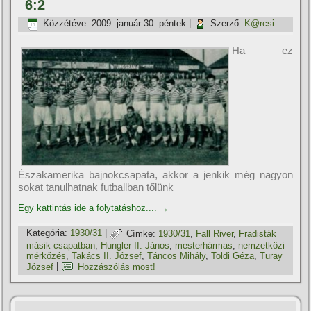
6:2
Közzétéve:
2009. január 30. péntek
|
Szerző:
K@rcsi
Ha ez
Északamerika bajnokcsapata, akkor a jenkik még nagyon
sokat tanulhatnak futballban tőlünk
Egy kattintás ide a folytatáshoz....
→
Kategória:
1930/31
|
Címke:
1930/31
,
Fall River
,
Fradisták
másik csapatban
,
Hungler II. János
,
mesterhármas
,
nemzetközi
mérkőzés
,
Takács II. József
,
Táncos Mihály
,
Toldi Géza
,
Turay
József
|
Hozzászólás most!