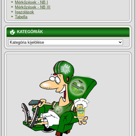
Mérkőzések - NB I
Mérkőzések - NB III
Igazolások
Tabella
KATEGÓRIÁK
KATEGÓRIÁK