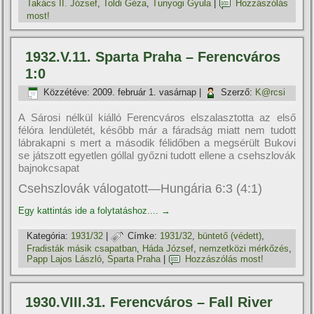
Takács II. József
,
Toldi Géza
,
Tunyogi Gyula
|
Hozzászólás
most!
1932.V.11. Sparta Praha – Ferencváros
1:0
Közzétéve:
2009. február 1. vasárnap
|
Szerző:
K@rcsi
A Sárosi nélkül kiálló Ferencváros elszalasztotta az első
félóra lendületét, később már a fáradság miatt nem tudott
lábrakapni s mert a második félidőben a megsérült Bukovi
se játszott egyetlen góllal győzni tudott ellene a csehszlovák
bajnokcsapat
Csehszlovák válogatott—Hungária 6:3 (4:1)
Egy kattintás ide a folytatáshoz....
→
Kategória:
1931/32
|
Címke:
1931/32
,
büntető (védett)
,
Fradisták másik csapatban
,
Háda József
,
nemzetközi mérkőzés
,
Papp Lajos László
,
Sparta Praha
|
Hozzászólás most!
1930.VIII.31. Ferencváros – Fall River