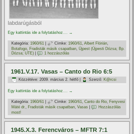
labdarúgásból
Egy kattintás ide a folytatáshoz....
→
Kategória:
1960/61
|
Címke:
1960/61
,
Albert Flórián
,
Botafogo
,
Fradisták másik csapatban
,
Újpest (Újpesti Dózsa; Bp.
Dózsa; UTE)
|
1 hozzászólás
1961.V.17. Vasas – Canto do Rio 6:5
Közzétéve:
2009. március 2. hétfő
|
Szerző:
K@rcsi
Egy kattintás ide a folytatáshoz....
→
Kategória:
1960/61
|
Címke:
1960/61
,
Canto do Rio
,
Fenyvesi
Máté dr.
,
Fradisták másik csapatban
,
Vasas
|
Hozzászólás
most!
1945.X.3. Ferencváros – MFTR 7:1