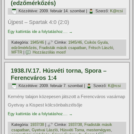
(edzőmérkőzés)
Közzétéve:
2009. február 14. szombat
|
Szerző:
K@rcsi
Újpest – Spartak 4:0 (2:0)
Egy kattintás ide a folytatáshoz....
→
Kategória:
1945/46
|
Címke:
1945/46
,
Csikós Gyula
,
edzőmérkőzés
,
Fradisták másik csapatban
,
Fritsch László
,
MFTR
|
Hozzászólás most!
1938.IV.17. Húsvéti torna, Spora –
Ferencváros 1:4
Közzétéve:
2009. február 7. szombat
|
Szerző:
K@rcsi
Kemény talajon közepesen játszott a Ferencváros vasárnap
Gyetvay a Kispest kölcsönbalszélsője
Egy kattintás ide a folytatáshoz....
→
Kategória:
1937/38
|
Címke:
1937/38
,
Fradisták másik
csapatban
,
Gyetvai László
,
Húsvéti Torna
,
mesternégyes
,