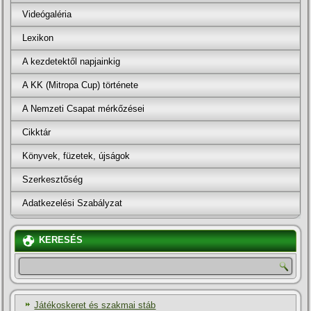
Videógaléria
Lexikon
A kezdetektől napjainkig
A KK (Mitropa Cup) története
A Nemzeti Csapat mérkőzései
Cikktár
Könyvek, füzetek, újságok
Szerkesztőség
Adatkezelési Szabályzat
KERESÉS
Játékoskeret és szakmai stáb