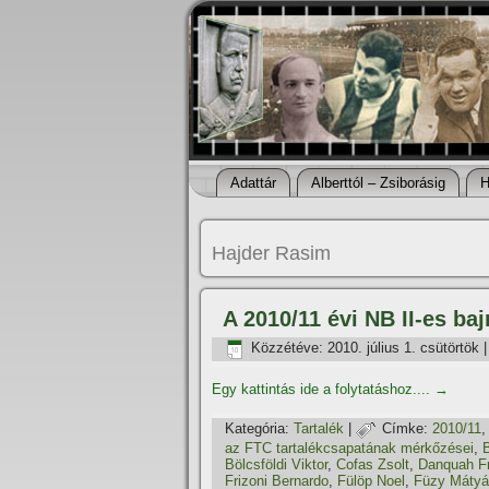
Adattár
Alberttól – Zsiborásig
H
Hajder Rasim
A 2010/11 évi NB II-es ba
Közzétéve:
2010. július 1. csütörtök
Egy kattintás ide a folytatáshoz....
→
Kategória:
Tartalék
|
Címke:
2010/11
,
az FTC tartalékcsapatának mérkőzései
,
Bölcsföldi Viktor
,
Cofas Zsolt
,
Danquah F
Frizoni Bernardo
,
Fülöp Noel
,
Füzy Máty