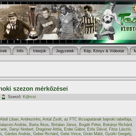
í­rek
Info
Interjúk
Jegyzetek
Kép, Könyv & Videotár
jnoki szezon mérkőzései
|
Szerző:
K@rcsi
Abdi Liban
,
Andrezinho
,
Antal Zsolt
,
az FTC ificsapatának bajnoki tabellája
,
Balazsin András
,
Barta Ákos
,
Birtalan János
,
Bogáti Péter
,
Bokányi Richárd
,
rank
,
Danyi Norbert
,
Dragóner Attila
,
Erdei Gábor
,
Erős Dávid
,
Fitos László
,
ás
,
Gárdos András
,
Gebei Richárd
,
Gelei Vince
,
Girán Máté
,
Gyürki Gergely
,