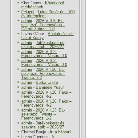
Kiss János
-
Következő
mérkőzések
Felucci
-
Lakat Tanár úr – 100
év történelem
admin
-
2026.VIII.5. EL-
selejtező: Ferencváros –
Górnik Zabrze: 1-0
Lovas Gábor
-
Anekdoták: dr.
Lakat Károly
admin
-
Játékoskeret és
szakmai stáb – 2026/27
admin
-
2026.VIII.2.
Ferencváros – Vasas: 0-0
admin
-
2026.VIII.2.
Ferencváros – Vasas: 0-0
admin
-
2026.VII.30. EL-
selejtező: Ferencváros –
Twente: 2-2
admin
-
Botka Endre
admin
-
Bamidele Yusuf
admin
-
2026.VII.26. Paks –
Ferencváros: 4-2
admin
-
2026.VII.26. Paks –
Ferencváros: 4-2
admin
-
2026.VII.23. EL-
selejtező: Twente –
Ferencváros: 1-2
admin
-
Játékoskeret és
szakmai stáb – 2026/27
Charbel Bouja
-
Itt a háboru!
Lucas Fuentes
-
A