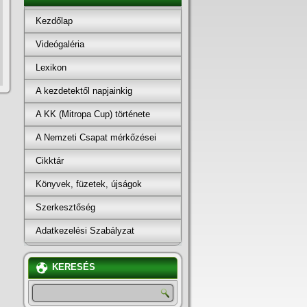
Kezdőlap
Videógaléria
Lexikon
A kezdetektől napjainkig
A KK (Mitropa Cup) története
A Nemzeti Csapat mérkőzései
Cikktár
Könyvek, füzetek, újságok
Szerkesztőség
Adatkezelési Szabályzat
KERESÉS