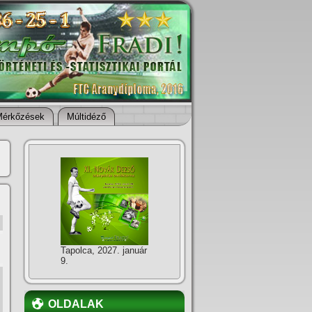
Mérkőzések
Múltidéző
Tapolca, 2027. január
9.
OLDALAK