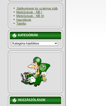
Játékoskeret és szakmai stáb
Mérkőzések - NB I
Mérkőzések - NB III
Igazolások
Tabella
KATEGÓRIÁK
KATEGÓRIÁK
HOZZÁSZÓLÁSOK