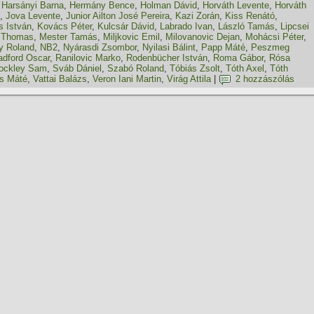
,
Harsányi Barna
,
Hermány Bence
,
Holman Dávid
,
Horváth Levente
,
Horváth
,
Jova Levente
,
Junior Ailton José Pereira
,
Kazi Zorán
,
Kiss Renátó
,
 István
,
Kovács Péter
,
Kulcsár Dávid
,
Labrado Ivan
,
László Tamás
,
Lipcsei
 Thomas
,
Mester Tamás
,
Miljkovic Emil
,
Milovanovic Dejan
,
Mohácsi Péter
,
y Roland
,
NB2
,
Nyárasdi Zsombor
,
Nyilasi Bálint
,
Papp Máté
,
Peszmeg
adford Oscar
,
Ranilovic Marko
,
Rodenbücher István
,
Roma Gábor
,
Rósa
ockley Sam
,
Sváb Dániel
,
Szabó Roland
,
Tóbiás Zsolt
,
Tóth Axel
,
Tóth
s Máté
,
Vattai Balázs
,
Veron Iani Martin
,
Virág Attila
|
2 hozzászólás