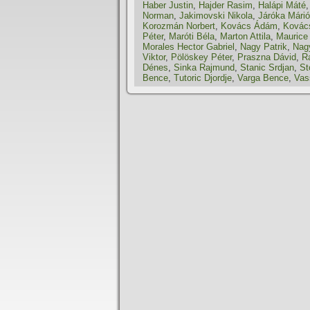
Haber Justin
,
Hajder Rasim
,
Halápi Máté
Norman
,
Jakimovski Nikola
,
Járóka Márió
Korozmán Norbert
,
Kovács Ádám
,
Kovács
Péter
,
Maróti Béla
,
Marton Attila
,
Maurice
Morales Hector Gabriel
,
Nagy Patrik
,
Nag
Viktor
,
Pölöskey Péter
,
Praszna Dávid
,
R
Dénes
,
Sinka Rajmund
,
Stanic Srdjan
,
St
Bence
,
Tutoric Djordje
,
Varga Bence
,
Vas