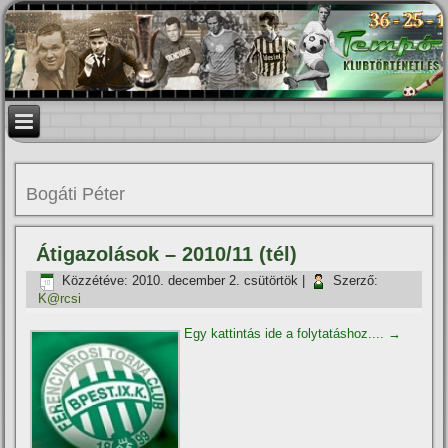
Bogáti Péter
Átigazolások – 2010/11 (tél)
Közzétéve:
2010. december 2. csütörtök
|
Szerző:
K@rcsi
Egy kattintás ide a folytatáshoz....
→