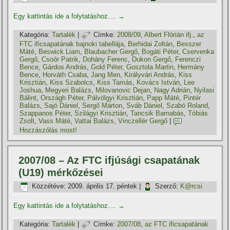
Egy kattintás ide a folytatáshoz....
→
Kategória:
Tartalék
|
Címke:
2008/09
,
Albert Flórián ifj.
,
az
FTC ificsapatának bajnoki tabellája
,
Berhidai Zoltán
,
Besszer
Máté
,
Beswick Liam
,
Blaubacher Gergő
,
Bogáti Péter
,
Cservenka
Gergő
,
Csoór Patrik
,
Dohány Ferenc
,
Dukon Gergő
,
Ferenczi
Bence
,
Gárdos András
,
Gold Péter
,
Gosztola Martin
,
Hermány
Bence
,
Horváth Csaba
,
Jang Men
,
Királyvári András
,
Kiss
Krisztián
,
Kiss Szabolcs
,
Kiss Tamás
,
Kovács István
,
Lee
Joshua
,
Megyeri Balázs
,
Milovanovic Dejan
,
Nagy Adrián
,
Nyilasi
Bálint
,
Országh Péter
,
Pálvölgyi Krisztián
,
Papp Máté
,
Pintér
Balázs
,
Sajó Dániel
,
Sergő Márton
,
Sváb Dániel
,
Szabó Roland
,
Szappanos Péter
,
Szilágyi Krisztián
,
Tancsik Barnabás
,
Tóbiás
Zsolt
,
Vass Máté
,
Vattai Balázs
,
Vinczellér Gergő
|
Hozzászólás most!
2007/08 – Az FTC ifjúsági csapatának
(U19) mérkőzései
Közzétéve:
2009. április 17. péntek
|
Szerző:
K@rcsi
Egy kattintás ide a folytatáshoz....
→
Kategória:
Tartalék
|
Címke:
2007/08
,
az FTC ificsapatának