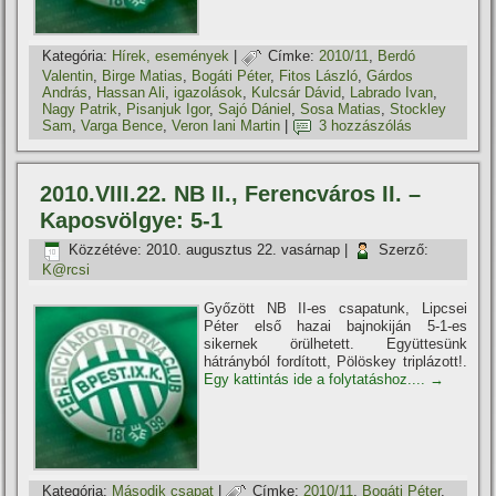
Kategória:
Hí­rek, események
|
Címke:
2010/11
,
Berdó
Valentin
,
Birge Matias
,
Bogáti Péter
,
Fitos László
,
Gárdos
András
,
Hassan Ali
,
igazolások
,
Kulcsár Dávid
,
Labrado Ivan
,
Nagy Patrik
,
Pisanjuk Igor
,
Sajó Dániel
,
Sosa Matias
,
Stockley
Sam
,
Varga Bence
,
Veron Iani Martin
|
3 hozzászólás
2010.VIII.22. NB II., Ferencváros II. –
Kaposvölgye: 5-1
Közzétéve:
2010. augusztus 22. vasárnap
|
Szerző:
K@rcsi
Győzött NB II-es csapatunk, Lipcsei
Péter első hazai bajnokiján 5-1-es
sikernek örülhetett. Együttesünk
hátrányból fordí­tott, Pölöskey triplázott!.
Egy kattintás ide a folytatáshoz....
→
Kategória:
Második csapat
|
Címke:
2010/11
,
Bogáti Péter
,