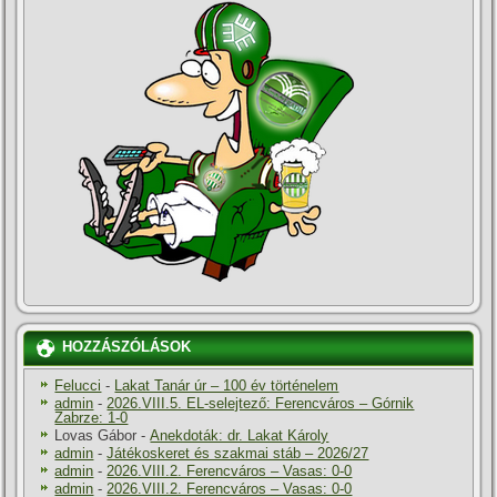
HOZZÁSZÓLÁSOK
Felucci
-
Lakat Tanár úr – 100 év történelem
admin
-
2026.VIII.5. EL-selejtező: Ferencváros – Górnik
Zabrze: 1-0
Lovas Gábor
-
Anekdoták: dr. Lakat Károly
admin
-
Játékoskeret és szakmai stáb – 2026/27
admin
-
2026.VIII.2. Ferencváros – Vasas: 0-0
admin
-
2026.VIII.2. Ferencváros – Vasas: 0-0