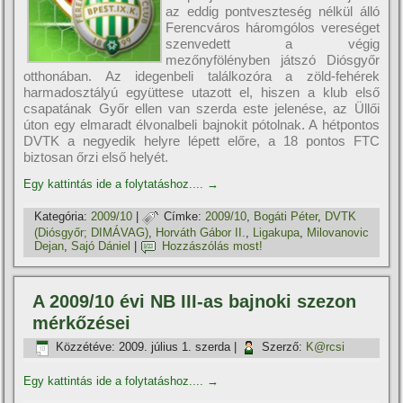
az eddig pontveszteség nélkül álló
Ferencváros háromgólos vereséget
szenvedett a végig
mezőnyfölényben játszó Diósgyőr
otthonában. Az idegenbeli találkozóra a zöld-fehérek
harmadosztályú együttese utazott el, hiszen a klub első
csapatának Győr ellen van szerda este jelenése, az Üllői
úton egy elmaradt élvonalbeli bajnokit pótolnak. A hétpontos
DVTK a negyedik helyre lépett előre, a 18 pontos FTC
biztosan őrzi első helyét.
Egy kattintás ide a folytatáshoz....
→
Kategória:
2009/10
|
Címke:
2009/10
,
Bogáti Péter
,
DVTK
(Diósgyőr; DIMÁVAG)
,
Horváth Gábor II.
,
Ligakupa
,
Milovanovic
Dejan
,
Sajó Dániel
|
Hozzászólás most!
A 2009/10 évi NB III-as bajnoki szezon
mérkőzései
Közzétéve:
2009. július 1. szerda
|
Szerző:
K@rcsi
Egy kattintás ide a folytatáshoz....
→