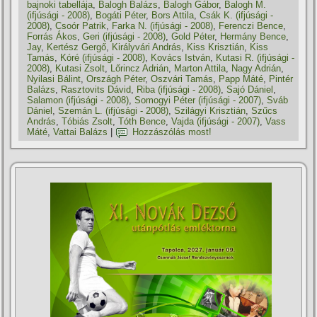
bajnoki tabellája
,
Balogh Balázs
,
Balogh Gábor
,
Balogh M.
(ifjúsági - 2008)
,
Bogáti Péter
,
Bors Attila
,
Csák K. (ifjúsági -
2008)
,
Csoór Patrik
,
Farka N. (ifjúsági - 2008)
,
Ferenczi Bence
,
Forrás Ákos
,
Geri (ifjúsági - 2008)
,
Gold Péter
,
Hermány Bence
,
Jay
,
Kertész Gergő
,
Királyvári András
,
Kiss Krisztián
,
Kiss
Tamás
,
Kóré (ifjúsági - 2008)
,
Kovács István
,
Kutasi R. (ifjúsági -
2008)
,
Kutasi Zsolt
,
Lőrincz Adrián
,
Marton Attila
,
Nagy Adrián
,
Nyilasi Bálint
,
Országh Péter
,
Oszvári Tamás
,
Papp Máté
,
Pintér
Balázs
,
Rasztovits Dávid
,
Riba (ifjúsági - 2008)
,
Sajó Dániel
,
Salamon (ifjúsági - 2008)
,
Somogyi Péter (ifjúsági - 2007)
,
Sváb
Dániel
,
Szemán L. (ifjúsági - 2008)
,
Szilágyi Krisztián
,
Szűcs
András
,
Tóbiás Zsolt
,
Tóth Bence
,
Vajda (ifjúsági - 2007)
,
Vass
Máté
,
Vattai Balázs
|
Hozzászólás most!