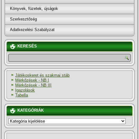
Könyvek, füzetek, újságok
Szerkesztőség
Adatkezelési Szabályzat
KERESÉS
Játékoskeret és szakmai stáb
Mérkőzések - NB I
Mérkőzések - NB III
Igazolások
Tabella
KATEGÓRIÁK
KATEGÓRIÁK