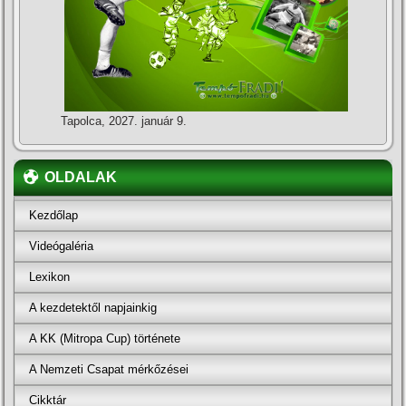
Tapolca, 2027. január 9.
OLDALAK
Kezdőlap
Videógaléria
Lexikon
A kezdetektől napjainkig
A KK (Mitropa Cup) története
A Nemzeti Csapat mérkőzései
Cikktár