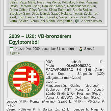
Bálint
,
Papp Máté
,
Peszmeg Viktor
,
Pölöskey Péter
,
Praszna
Dávid
,
Radford Oscar
,
Ranilovic Marko
,
Rodenbücher István
,
Roma Gábor
,
Rósa Dénes
,
Sinka Rajmund
,
Stanic Srdjan
,
Stockley Sam
,
Sváb Dániel
,
Szabó Roland
,
Tóbiás Zsolt
,
Tóth
Axel
,
Tóth Bence
,
Tutoric Djordje
,
Varga Bence
,
Vass Máté
,
Vattai Balázs
,
Veron Iani Martin
,
Virág Attila
|
2 hozzászólás
2009 – U20: VB-bronzérem
Egyiptomból
Közzétéve:
2009. december 31. csütörtök
|
Szerző:
K@rcsi
2009. február 11.,
Pavia,
OLASZORSZÁG –
MAGYARORSZÁG 3-0 (1-0)
(Alpok-
Adria Kupa – Utánpótlás (U20)
válogatottak mérkőzése)
vezette:
Magyarország: Gulácsi (Liverpool) –
Szekeres (MTK), Korcsmár (Újpest),
Zámbó (Győri ETO), Présinger (Pécs) –
Varga J. (DVSC), Gyömbér (Pápa) –
Lencse (MTK), Koman (Avellino), Szabó L. (MTK) – Pölöskei P.
(FTC)
Csere: Pölöskei P. h. Balázs Zs. (ZTE), Lencse h. Nagy O.