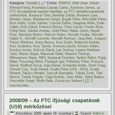
Kategória:
Tartalék
|
Címke:
2009/10
,
Abdi Liban
,
Adnan
Ahmed Faroq
,
Alcantara Cuevas Carlos
,
Ashmore James
,
az
FTC ificsapatának bajnoki tabellája
,
az FTC tartalékcsapatának
mérkőzései
,
Baranyai Tibor
,
Berhidai Zoltán
,
Beswick Liam
,
Birtalan János
,
Blaubacher Gergő
,
Bogáti Péter
,
Bölcsföldi Viktor
,
Bors Attila
,
Csató Sándor
,
Csiszár Zoltán
,
Dragóner Attila
,
Erdei
Gábor
,
Erős Dávid
,
Ferenczi Bence
,
Fitos László
,
Forrás Ákos
,
Fülöp Noel
,
Gárdos András
,
Gold Péter
,
Haber Justin
,
Haydn
Paul
,
Hermány Bence
,
Holczer Ádám
,
Horváth Csaba
,
Horváth
Gábor II.
,
Horváth Levente
,
Horváth Norman
,
Jang Men
,
Joaquí­n
Pastor Martinez
,
Kator Bence
,
Kazi Zorán
,
Királyvári András
,
Kiss Szabolcs
,
Kiss Tamás
,
Komora László
,
Kovács Ádám
,
Kovács István
,
Kulcsár Dávid
,
Lee Joshua
,
Lowton Matthew
John
,
Mamic Bojan
,
Matusiak Rafal
,
Maurice Thomas
,
Milovanovic Dejan
,
NB3
,
Nyárasdi Zsombor
,
Nyilasi Bálint
,
Papp
Máté
,
Peszmeg Viktor
,
Pisanjuk Igor
,
Pölöskey Péter
,
Praszna
Dávid
,
Radford Oscar
,
Sajó Dániel
,
Schembri André
,
Short Craig
,
Sinnott Cory
,
Sváb Dániel
,
Szabó Péter (U19 - 2010)
,
Szabó
Roland
,
Takács Renátó
,
Tancsik Barnabás
,
Tóbiás Zsolt
,
Tóth
Bence
,
Tuboly Frigyes
,
Vágó András
,
Vass Máté
,
Vattai Balázs
,
Vinczellér Gergő
,
Wolfe Rafe
,
Zsivóczky Norbert
|
2
hozzászólás
2008/09 – Az FTC ifjúsági csapatának
(U19) mérkőzései
Közzétéve:
2009. április 18. szombat
|
Szerző:
K@rcsi