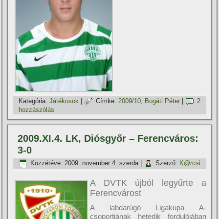
Kategória:
Játékosok
|
Címke:
2009/10
,
Bogáti Péter
|
2
hozzászólás
2009.XI.4. LK, Diósgyőr – Ferencváros:
3-0
Közzétéve:
2009. november 4. szerda
|
Szerző:
K@rcsi
A DVTK újból legyűrte a
Ferencvárost
A labdarúgó Ligakupa A-
csoportjának hetedik fordulójában