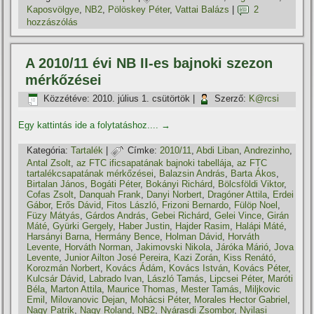
Kaposvölgye
,
NB2
,
Pölöskey Péter
,
Vattai Balázs
|
2
hozzászólás
A 2010/11 évi NB II-es bajnoki szezon
mérkőzései
Közzétéve:
2010. július 1. csütörtök
|
Szerző:
K@rcsi
Egy kattintás ide a folytatáshoz....
→
Kategória:
Tartalék
|
Címke:
2010/11
,
Abdi Liban
,
Andrezinho
,
Antal Zsolt
,
az FTC ificsapatának bajnoki tabellája
,
az FTC
tartalékcsapatának mérkőzései
,
Balazsin András
,
Barta Ákos
,
Birtalan János
,
Bogáti Péter
,
Bokányi Richárd
,
Bölcsföldi Viktor
,
Cofas Zsolt
,
Danquah Frank
,
Danyi Norbert
,
Dragóner Attila
,
Erdei
Gábor
,
Erős Dávid
,
Fitos László
,
Frizoni Bernardo
,
Fülöp Noel
,
Füzy Mátyás
,
Gárdos András
,
Gebei Richárd
,
Gelei Vince
,
Girán
Máté
,
Gyürki Gergely
,
Haber Justin
,
Hajder Rasim
,
Halápi Máté
,
Harsányi Barna
,
Hermány Bence
,
Holman Dávid
,
Horváth
Levente
,
Horváth Norman
,
Jakimovski Nikola
,
Járóka Márió
,
Jova
Levente
,
Junior Ailton José Pereira
,
Kazi Zorán
,
Kiss Renátó
,
Korozmán Norbert
,
Kovács Ádám
,
Kovács István
,
Kovács Péter
,
Kulcsár Dávid
,
Labrado Ivan
,
László Tamás
,
Lipcsei Péter
,
Maróti
Béla
,
Marton Attila
,
Maurice Thomas
,
Mester Tamás
,
Miljkovic
Emil
,
Milovanovic Dejan
,
Mohácsi Péter
,
Morales Hector Gabriel
,
Nagy Patrik
,
Nagy Roland
,
NB2
,
Nyárasdi Zsombor
,
Nyilasi