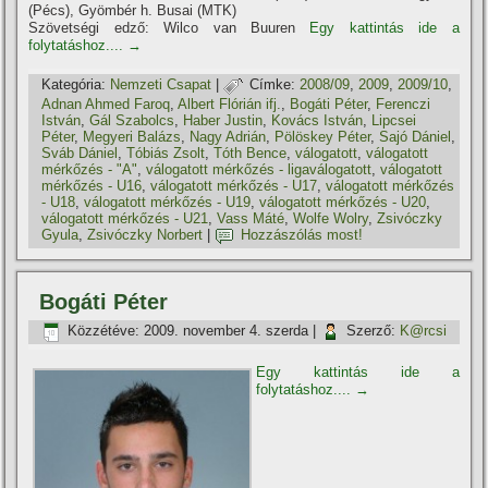
(Pécs), Gyömbér h. Busai (MTK)
Szövetségi edző: Wilco van Buuren
Egy kattintás ide a
folytatáshoz....
→
Kategória:
Nemzeti Csapat
|
Címke:
2008/09
,
2009
,
2009/10
,
Adnan Ahmed Faroq
,
Albert Flórián ifj.
,
Bogáti Péter
,
Ferenczi
István
,
Gál Szabolcs
,
Haber Justin
,
Kovács István
,
Lipcsei
Péter
,
Megyeri Balázs
,
Nagy Adrián
,
Pölöskey Péter
,
Sajó Dániel
,
Sváb Dániel
,
Tóbiás Zsolt
,
Tóth Bence
,
válogatott
,
válogatott
mérkőzés - "A"
,
válogatott mérkőzés - ligaválogatott
,
válogatott
mérkőzés - U16
,
válogatott mérkőzés - U17
,
válogatott mérkőzés
- U18
,
válogatott mérkőzés - U19
,
válogatott mérkőzés - U20
,
válogatott mérkőzés - U21
,
Vass Máté
,
Wolfe Wolry
,
Zsivóczky
Gyula
,
Zsivóczky Norbert
|
Hozzászólás most!
Bogáti Péter
Közzétéve:
2009. november 4. szerda
|
Szerző:
K@rcsi
Egy kattintás ide a
folytatáshoz....
→