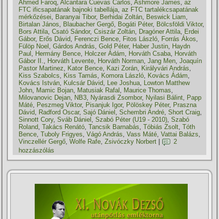
Ahmed Faroq
,
Alcantara Cuevas Carlos
,
Ashmore James
,
az
FTC ificsapatának bajnoki tabellája
,
az FTC tartalékcsapatának
mérkőzései
,
Baranyai Tibor
,
Berhidai Zoltán
,
Beswick Liam
,
Birtalan János
,
Blaubacher Gergő
,
Bogáti Péter
,
Bölcsföldi Viktor
,
Bors Attila
,
Csató Sándor
,
Csiszár Zoltán
,
Dragóner Attila
,
Erdei
Gábor
,
Erős Dávid
,
Ferenczi Bence
,
Fitos László
,
Forrás Ákos
,
Fülöp Noel
,
Gárdos András
,
Gold Péter
,
Haber Justin
,
Haydn
Paul
,
Hermány Bence
,
Holczer Ádám
,
Horváth Csaba
,
Horváth
Gábor II.
,
Horváth Levente
,
Horváth Norman
,
Jang Men
,
Joaquí­n
Pastor Martinez
,
Kator Bence
,
Kazi Zorán
,
Királyvári András
,
Kiss Szabolcs
,
Kiss Tamás
,
Komora László
,
Kovács Ádám
,
Kovács István
,
Kulcsár Dávid
,
Lee Joshua
,
Lowton Matthew
John
,
Mamic Bojan
,
Matusiak Rafal
,
Maurice Thomas
,
Milovanovic Dejan
,
NB3
,
Nyárasdi Zsombor
,
Nyilasi Bálint
,
Papp
Máté
,
Peszmeg Viktor
,
Pisanjuk Igor
,
Pölöskey Péter
,
Praszna
Dávid
,
Radford Oscar
,
Sajó Dániel
,
Schembri André
,
Short Craig
,
Sinnott Cory
,
Sváb Dániel
,
Szabó Péter (U19 - 2010)
,
Szabó
Roland
,
Takács Renátó
,
Tancsik Barnabás
,
Tóbiás Zsolt
,
Tóth
Bence
,
Tuboly Frigyes
,
Vágó András
,
Vass Máté
,
Vattai Balázs
,
Vinczellér Gergő
,
Wolfe Rafe
,
Zsivóczky Norbert
|
2
hozzászólás