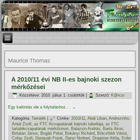
Maurice Thomas
A 2010/11 évi NB II-es bajnoki szezon
mérkőzései
Közzétéve:
2010. július 1. csütörtök
|
Szerző:
K@rcsi
Egy kattintás ide a folytatáshoz....
→
Kategória:
Tartalék
|
Címke:
2010/11
,
Abdi Liban
,
Andrezinho
,
Antal Zsolt
,
az FTC ificsapatának bajnoki tabellája
,
az FTC
tartalékcsapatának mérkőzései
,
Balazsin András
,
Barta Ákos
,
Birtalan János
,
Bogáti Péter
,
Bokányi Richárd
,
Bölcsföldi Viktor
,
Cofas Zsolt
,
Danquah Frank
,
Danyi Norbert
,
Dragóner Attila
,
Erdei