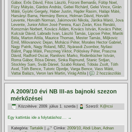
Gábor
,
Erős Dávid
,
Fitos László
,
Frizoni Bernardo
,
Fülöp Noel
,
Füzy Mátyás
,
Gárdos András
,
Gebei Richárd
,
Gelei Vince
,
Girán
Máté
,
Gyürki Gergely
,
Haber Justin
,
Hajder Rasim
,
Halápi Máté
,
Harsányi Barna
,
Hermány Bence
,
Holman Dávid
,
Horváth
Levente
,
Horváth Norman
,
Jakimovski Nikola
,
Járóka Márió
,
Jova
Levente
,
Junior Ailton José Pereira
,
Kazi Zorán
,
Kiss Renátó
,
Korozmán Norbert
,
Kovács Ádám
,
Kovács István
,
Kovács Péter
,
Kulcsár Dávid
,
Labrado Ivan
,
László Tamás
,
Lipcsei Péter
,
Maróti
Béla
,
Marton Attila
,
Maurice Thomas
,
Mester Tamás
,
Miljkovic
Emil
,
Milovanovic Dejan
,
Mohácsi Péter
,
Morales Hector Gabriel
,
Nagy Patrik
,
Nagy Roland
,
NB2
,
Nyárasdi Zsombor
,
Nyilasi
Bálint
,
Papp Máté
,
Peszmeg Viktor
,
Pölöskey Péter
,
Praszna
Dávid
,
Radford Oscar
,
Ranilovic Marko
,
Rodenbücher István
,
Roma Gábor
,
Rósa Dénes
,
Sinka Rajmund
,
Stanic Srdjan
,
Stockley Sam
,
Sváb Dániel
,
Szabó Roland
,
Tóbiás Zsolt
,
Tóth
Axel
,
Tóth Bence
,
Tutoric Djordje
,
Varga Bence
,
Vass Máté
,
Vattai Balázs
,
Veron Iani Martin
,
Virág Attila
|
2 hozzászólás
A 2009/10 évi NB III-as bajnoki szezon
mérkőzései
Közzétéve:
2009. július 1. szerda
|
Szerző:
K@rcsi
Egy kattintás ide a folytatáshoz....
→
Kategória:
Tartalék
|
Címke:
2009/10
,
Abdi Liban
,
Adnan