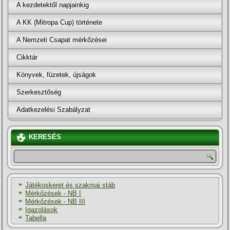
A kezdetektől napjainkig
A KK (Mitropa Cup) története
A Nemzeti Csapat mérkőzései
Cikktár
Könyvek, füzetek, újságok
Szerkesztőség
Adatkezelési Szabályzat
KERESÉS
Játékoskeret és szakmai stáb
Mérkőzések - NB I
Mérkőzések - NB III
Igazolások
Tabella