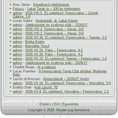
Kiss János
-
Következő mérkőzések
Felucci
-
Lakat Tanár úr – 100 év történelem
admin
-
2026.VIII.5. EL-selejtező: Ferencváros – Górnik
Zabrze: 1-0
Lovas Gábor
-
Anekdoták: dr. Lakat Károly
admin
-
Játékoskeret és szakmai stáb – 2026/27
admin
-
2026.VIII.2. Ferencváros – Vasas: 0-0
admin
-
2026.VIII.2. Ferencváros – Vasas: 0-0
admin
-
2026.VII.30. EL-selejtező: Ferencváros – Twente: 2-2
admin
-
Botka Endre
admin
-
Bamidele Yusuf
admin
-
2026.VII.26. Paks – Ferencváros: 4-2
admin
-
2026.VII.26. Paks – Ferencváros: 4-2
admin
-
2026.VII.23. EL-selejtező: Twente – Ferencváros: 1-2
admin
-
Játékoskeret és szakmai stáb – 2026/27
Charbel Bouja
-
Itt a háboru!
Lucas Fuentes
-
A Ferencvárosi Torna Club elnökei: Mailinger
Béla
Laszlo dr.Kincses
-
Átigazolások – 2026/27 (nyár)
admin
-
2026.VII.16. EL-selejtező: Ferencváros – Vojvodina: 3-0
Erdélyi Dodi
-
Kuti László: 70
admin
-
2026.VII.9. EL-selejtező: Vojvodina – Ferencváros: 1-2
Erkölcs
|
Erő
|
Egyetértés
Copyright © 2026. Minden jog fenntartva.