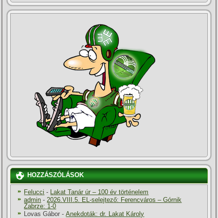
HOZZÁSZÓLÁSOK
Felucci
-
Lakat Tanár úr – 100 év történelem
admin
-
2026.VIII.5. EL-selejtező: Ferencváros – Górnik
Zabrze: 1-0
Lovas Gábor
-
Anekdoták: dr. Lakat Károly