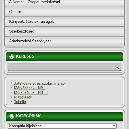
A Nemzeti Csapat mérkőzései
Cikktár
Könyvek, füzetek, újságok
Szerkesztőség
Adatkezelési Szabályzat
KERESÉS
Játékoskeret és szakmai stáb
Mérkőzések - NB I
Mérkőzések - NB III
Igazolások
Tabella
KATEGÓRIÁK
KATEGÓRIÁK