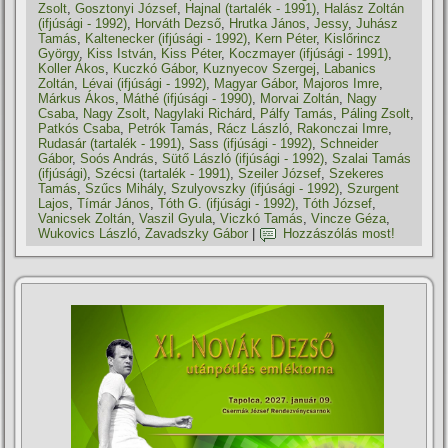
Zsolt
,
Gosztonyi József
,
Hajnal (tartalék - 1991)
,
Halász Zoltán
(ifjúsági - 1992)
,
Horváth Dezső
,
Hrutka János
,
Jessy
,
Juhász
Tamás
,
Kaltenecker (ifjúsági - 1992)
,
Kern Péter
,
Kislőrincz
György
,
Kiss István
,
Kiss Péter
,
Koczmayer (ifjúsági - 1991)
,
Koller Ákos
,
Kuczkó Gábor
,
Kuznyecov Szergej
,
Labanics
Zoltán
,
Lévai (ifjúsági - 1992)
,
Magyar Gábor
,
Majoros Imre
,
Márkus Ákos
,
Máthé (ifjúsági - 1990)
,
Morvai Zoltán
,
Nagy
Csaba
,
Nagy Zsolt
,
Nagylaki Richárd
,
Pálfy Tamás
,
Páling Zsolt
,
Patkós Csaba
,
Petrók Tamás
,
Rácz László
,
Rakonczai Imre
,
Rudasár (tartalék - 1991)
,
Sass (ifjúsági - 1992)
,
Schneider
Gábor
,
Soós András
,
Sütő László (ifjúsági - 1992)
,
Szalai Tamás
(ifjúsági)
,
Szécsi (tartalék - 1991)
,
Szeiler József
,
Szekeres
Tamás
,
Szűcs Mihály
,
Szulyovszky (ifjúsági - 1992)
,
Szurgent
Lajos
,
Tí­már János
,
Tóth G. (ifjúsági - 1992)
,
Tóth József
,
Vanicsek Zoltán
,
Vaszil Gyula
,
Viczkó Tamás
,
Vincze Géza
,
Wukovics László
,
Zavadszky Gábor
|
Hozzászólás most!