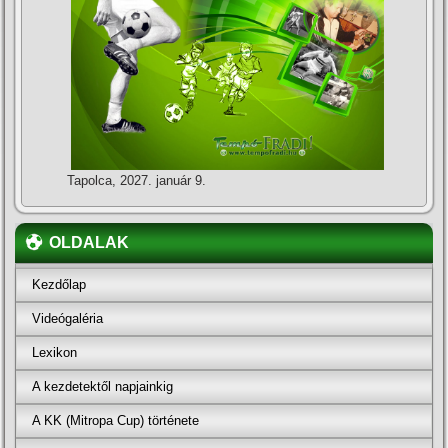
Tapolca, 2027. január 9.
OLDALAK
Kezdőlap
Videógaléria
Lexikon
A kezdetektől napjainkig
A KK (Mitropa Cup) története