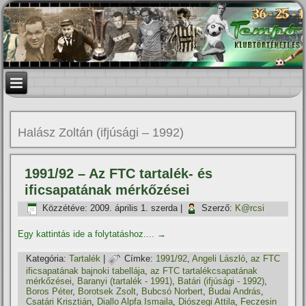
Halász Zoltán (ifjúsági – 1992)
1991/92 – Az FTC tartalék- és
ificsapatának mérkőzései
Közzétéve:
2009. április 1. szerda
|
Szerző:
K@rcsi
Egy kattintás ide a folytatáshoz....
→
Kategória:
Tartalék
|
Címke:
1991/92
,
Angeli László
,
az FTC
ificsapatának bajnoki tabellája
,
az FTC tartalékcsapatának
mérkőzései
,
Baranyi (tartalék - 1991)
,
Batári (ifjúsági - 1992)
,
Boros Péter
,
Borotsek Zsolt
,
Bubcsó Norbert
,
Budai András
,
Csatári Krisztián
,
Diallo Alpfa Ismaila
,
Diószegi Attila
,
Feczesin