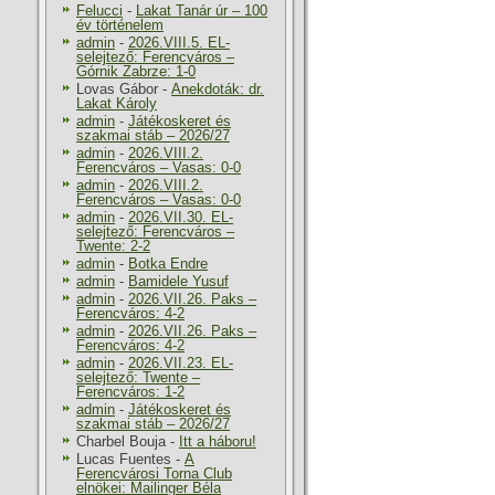
Felucci
-
Lakat Tanár úr – 100
év történelem
admin
-
2026.VIII.5. EL-
selejtező: Ferencváros –
Górnik Zabrze: 1-0
Lovas Gábor
-
Anekdoták: dr.
Lakat Károly
admin
-
Játékoskeret és
szakmai stáb – 2026/27
admin
-
2026.VIII.2.
Ferencváros – Vasas: 0-0
admin
-
2026.VIII.2.
Ferencváros – Vasas: 0-0
admin
-
2026.VII.30. EL-
selejtező: Ferencváros –
Twente: 2-2
admin
-
Botka Endre
admin
-
Bamidele Yusuf
admin
-
2026.VII.26. Paks –
Ferencváros: 4-2
admin
-
2026.VII.26. Paks –
Ferencváros: 4-2
admin
-
2026.VII.23. EL-
selejtező: Twente –
Ferencváros: 1-2
admin
-
Játékoskeret és
szakmai stáb – 2026/27
Charbel Bouja
-
Itt a háboru!
Lucas Fuentes
-
A
Ferencvárosi Torna Club
elnökei: Mailinger Béla