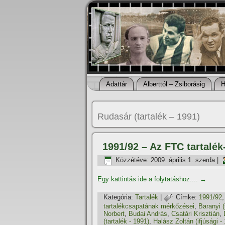
Adattár
Alberttól – Zsiborásig
H
Rudasár (tartalék – 1991)
1991/92 – Az FTC tartalék
Közzétéve:
2009. április 1. szerda
|
Egy kattintás ide a folytatáshoz....
→
Kategória:
Tartalék
|
Címke:
1991/92
tartalékcsapatának mérkőzései
,
Baranyi (
Norbert
,
Budai András
,
Csatári Krisztián
,
(tartalék - 1991)
,
Halász Zoltán (ifjúsági -