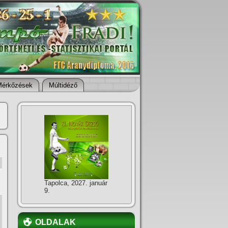
Mérkőzések
Múltidéző
Tapolca, 2027. január
9.
OLDALAK