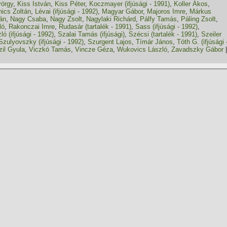
yörgy
,
Kiss István
,
Kiss Péter
,
Koczmayer (ifjúsági - 1991)
,
Koller Ákos
,
ics Zoltán
,
Lévai (ifjúsági - 1992)
,
Magyar Gábor
,
Majoros Imre
,
Márkus
án
,
Nagy Csaba
,
Nagy Zsolt
,
Nagylaki Richárd
,
Pálfy Tamás
,
Páling Zsolt
,
ló
,
Rakonczai Imre
,
Rudasár (tartalék - 1991)
,
Sass (ifjúsági - 1992)
,
ó (ifjúsági - 1992)
,
Szalai Tamás (ifjúsági)
,
Szécsi (tartalék - 1991)
,
Szeiler
Szulyovszky (ifjúsági - 1992)
,
Szurgent Lajos
,
Tí­már János
,
Tóth G. (ifjúsági 
zil Gyula
,
Viczkó Tamás
,
Vincze Géza
,
Wukovics László
,
Zavadszky Gábor
|