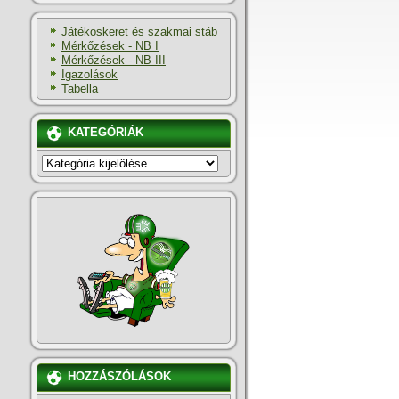
Játékoskeret és szakmai stáb
Mérkőzések - NB I
Mérkőzések - NB III
Igazolások
Tabella
KATEGÓRIÁK
KATEGÓRIÁK
HOZZÁSZÓLÁSOK