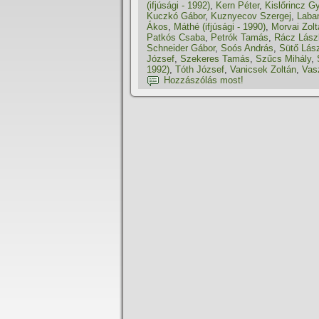
(ifjúsági - 1992)
,
Kern Péter
,
Kislőrincz G
Kuczkó Gábor
,
Kuznyecov Szergej
,
Laban
Ákos
,
Máthé (ifjúsági - 1990)
,
Morvai Zolt
Patkós Csaba
,
Petrók Tamás
,
Rácz Lász
Schneider Gábor
,
Soós András
,
Sütő Lászl
József
,
Szekeres Tamás
,
Szűcs Mihály
,
1992)
,
Tóth József
,
Vanicsek Zoltán
,
Vas
Hozzászólás most!