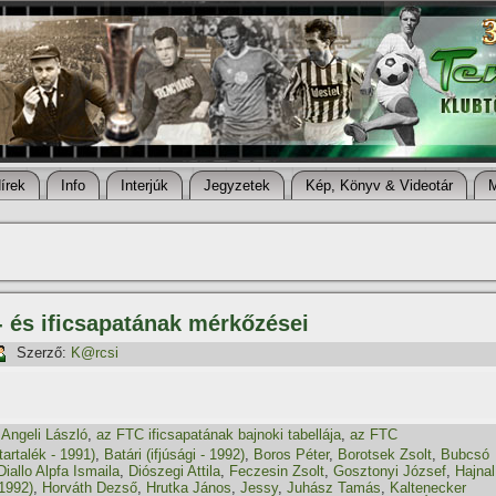
í­rek
Info
Interjúk
Jegyzetek
Kép, Könyv & Videotár
- és ificsapatának mérkőzései
Szerző:
K@rcsi
,
Angeli László
,
az FTC ificsapatának bajnoki tabellája
,
az FTC
tartalék - 1991)
,
Batári (ifjúsági - 1992)
,
Boros Péter
,
Borotsek Zsolt
,
Bubcsó
Diallo Alpfa Ismaila
,
Diószegi Attila
,
Feczesin Zsolt
,
Gosztonyi József
,
Hajnal
 1992)
,
Horváth Dezső
,
Hrutka János
,
Jessy
,
Juhász Tamás
,
Kaltenecker