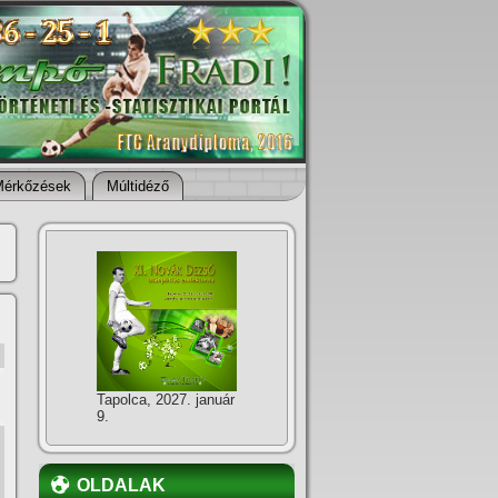
Mérkőzések
Múltidéző
Tapolca, 2027. január
9.
OLDALAK