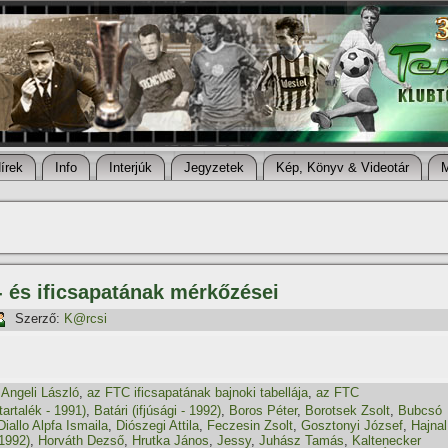
í­rek
Info
Interjúk
Jegyzetek
Kép, Könyv & Videotár
- és ificsapatának mérkőzései
Szerző:
K@rcsi
,
Angeli László
,
az FTC ificsapatának bajnoki tabellája
,
az FTC
tartalék - 1991)
,
Batári (ifjúsági - 1992)
,
Boros Péter
,
Borotsek Zsolt
,
Bubcsó
Diallo Alpfa Ismaila
,
Diószegi Attila
,
Feczesin Zsolt
,
Gosztonyi József
,
Hajnal
 1992)
,
Horváth Dezső
,
Hrutka János
,
Jessy
,
Juhász Tamás
,
Kaltenecker