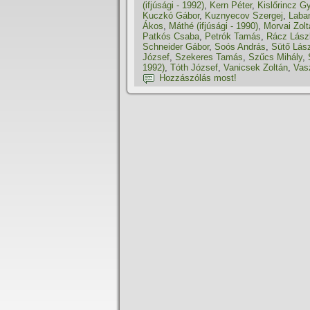
(ifjúsági - 1992)
,
Kern Péter
,
Kislőrincz G
Kuczkó Gábor
,
Kuznyecov Szergej
,
Laban
Ákos
,
Máthé (ifjúsági - 1990)
,
Morvai Zolt
Patkós Csaba
,
Petrók Tamás
,
Rácz Lász
Schneider Gábor
,
Soós András
,
Sütő Lászl
József
,
Szekeres Tamás
,
Szűcs Mihály
,
1992)
,
Tóth József
,
Vanicsek Zoltán
,
Vas
Hozzászólás most!