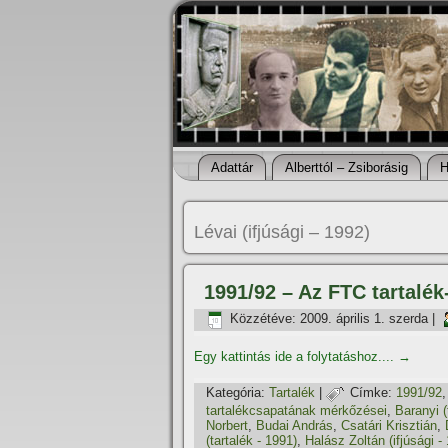
Adattár
Alberttól – Zsiborásig
H
Lévai (ifjúsági – 1992)
1991/92 – Az FTC tartalék
Közzétéve:
2009. április 1. szerda
|
Egy kattintás ide a folytatáshoz....
→
Kategória:
Tartalék
|
Címke:
1991/92
tartalékcsapatának mérkőzései
,
Baranyi (
Norbert
,
Budai András
,
Csatári Krisztián
,
(tartalék - 1991)
,
Halász Zoltán (ifjúsági -