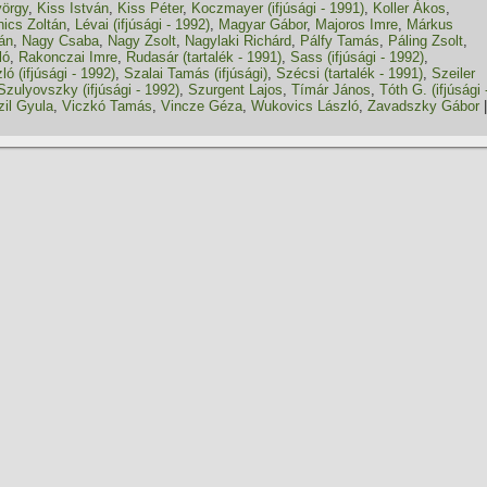
yörgy
,
Kiss István
,
Kiss Péter
,
Koczmayer (ifjúsági - 1991)
,
Koller Ákos
,
ics Zoltán
,
Lévai (ifjúsági - 1992)
,
Magyar Gábor
,
Majoros Imre
,
Márkus
án
,
Nagy Csaba
,
Nagy Zsolt
,
Nagylaki Richárd
,
Pálfy Tamás
,
Páling Zsolt
,
ló
,
Rakonczai Imre
,
Rudasár (tartalék - 1991)
,
Sass (ifjúsági - 1992)
,
ó (ifjúsági - 1992)
,
Szalai Tamás (ifjúsági)
,
Szécsi (tartalék - 1991)
,
Szeiler
Szulyovszky (ifjúsági - 1992)
,
Szurgent Lajos
,
Tí­már János
,
Tóth G. (ifjúsági 
zil Gyula
,
Viczkó Tamás
,
Vincze Géza
,
Wukovics László
,
Zavadszky Gábor
|