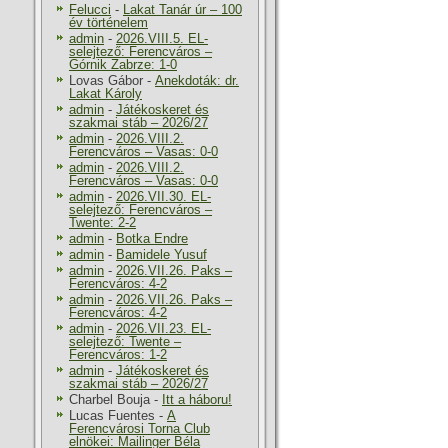
Felucci
-
Lakat Tanár úr – 100
év történelem
admin
-
2026.VIII.5. EL-
selejtező: Ferencváros –
Górnik Zabrze: 1-0
Lovas Gábor
-
Anekdoták: dr.
Lakat Károly
admin
-
Játékoskeret és
szakmai stáb – 2026/27
admin
-
2026.VIII.2.
Ferencváros – Vasas: 0-0
admin
-
2026.VIII.2.
Ferencváros – Vasas: 0-0
admin
-
2026.VII.30. EL-
selejtező: Ferencváros –
Twente: 2-2
admin
-
Botka Endre
admin
-
Bamidele Yusuf
admin
-
2026.VII.26. Paks –
Ferencváros: 4-2
admin
-
2026.VII.26. Paks –
Ferencváros: 4-2
admin
-
2026.VII.23. EL-
selejtező: Twente –
Ferencváros: 1-2
admin
-
Játékoskeret és
szakmai stáb – 2026/27
Charbel Bouja
-
Itt a háboru!
Lucas Fuentes
-
A
Ferencvárosi Torna Club
elnökei: Mailinger Béla