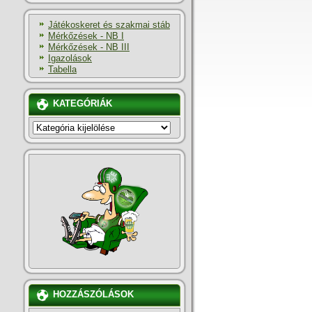
Játékoskeret és szakmai stáb
Mérkőzések - NB I
Mérkőzések - NB III
Igazolások
Tabella
KATEGÓRIÁK
KATEGÓRIÁK
HOZZÁSZÓLÁSOK