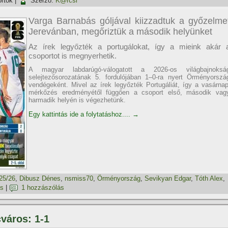
örtök
|
Szerző:
K@rcsi
Varga Barnabás góljával kiizzadtuk a győzelme
Jerevánban, megőriztük a második helyünket
Az írek legyőzték a portugálokat, így a mieink akár 
csoportot is megnyerhetik.
A magyar labdarúgó-válogatott a 2026-os világbajnoksá
selejtezősorozatának 5. fordulójában 1–0-ra nyert Örményorszá
vendégeként. Mivel az írek legyőzték Portugáliát, így a vasárnap
mérkőzés eredményétől függően a csoport első, második vag
harmadik helyén is végezhetünk.
Egy kattintás ide a folytatáshoz....
→
25/26
,
Dibusz Dénes
,
nsmiss70
,
Örményország
,
Sevikyan Edgar
,
Tóth Alex
,
ás
|
1 hozzászólás
város: 1-1