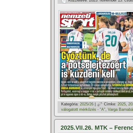
Közzétéve:
2025. november 13. csüt
Kategória:
2025/26
|
Címke:
2025
,
20
válogatott mérkőzés - "A"
,
Varga Barnab
2025.VII.26. MTK – Ferenc