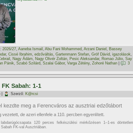
:
2026/27
,
Aaneba Ismail
,
Abu Fani Mohammed
,
Arzani Daniel
,
Bassey
ndar
,
Cissé Ibrahim
,
edzőváltás
,
Gartenmann Stefan
,
Gróf Dávid
,
igazolások
,
ebrail
,
Nagy Ádám
,
Nagy Olivér Zoltán
,
Pesic Aleksandar
,
Romao Júlio
,
Say
an Pánik
,
Szabó Szilárd
,
Szalai Gábor
,
Varga Zétény
,
Zohoré Nathan
|
3
– FK Sabah: 1-1
p
|
Szerző:
K@rcsi
l kezdte meg a Ferencváros az ausztriai edzőtábort
vezetett, de azeri ellenfele a 110. percben egyenlített.
labdarúgócsapata 120 perces felkészülési mérkőzésen 1–1-es döntetlen
i Sabah FK-val Ausztriában.