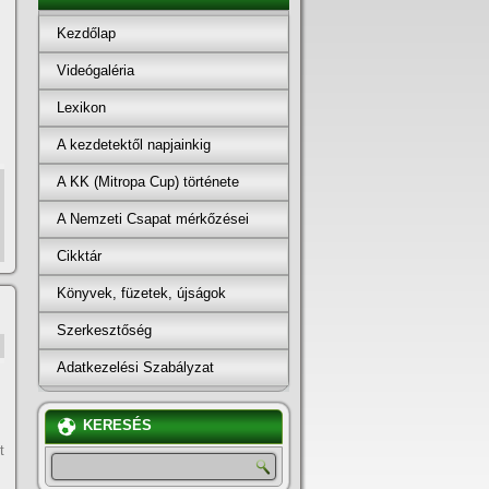
Kezdőlap
Videógaléria
Lexikon
A kezdetektől napjainkig
A KK (Mitropa Cup) története
A Nemzeti Csapat mérkőzései
Cikktár
Könyvek, füzetek, újságok
Szerkesztőség
Adatkezelési Szabályzat
KERESÉS
t