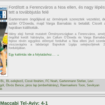
Fordított a Ferencváros a Noa ellen, és nagy lépés
tett a továbbjutás felé
Gartenmann öngóljával az örmények szereztek vezetést, d
aztán O’Dowda, majd Varga Barnabás is betalált. Cissét 
hajrában kiállították.
Idény eleji formát mutatott Örményországban a Ferencváros, amel
öngóllal került hátrányba, ám Callum O’Dowda és Varga Barnabá
fejese révén egygólos előnnyel fordulhat a Noa elleni jövő szerda
visszavágóra a labdarúgó Bajnokok Ligája selejtezőjének 2
fordulójában.
Egy kattintás ide a folytatáshoz....
→
,
BL
,
BL-selejtező
,
Cissé Ibrahim
,
FC Noah
,
Gartenmann Stefan
,
Levi
gól
,
Ötvös Bence
,
piros lap (emberhátrány)
,
Raemaekers Toon
,
Sevikyan
ás
 Maccabi Tel-Aviv: 4-1