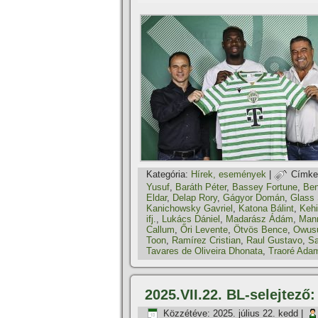
Kategória:
Hí­rek, események
|
Címke
Yusuf
,
Baráth Péter
,
Bassey Fortune
,
Ben
Eldar
,
Delap Rory
,
Gágyor Domán
,
Glass
Kanichowsky Gavriel
,
Katona Bálint
,
Kehi
ifj.
,
Lukács Dániel
,
Madarász Ádám
,
Mann
Callum
,
Őri Levente
,
Ötvös Bence
,
Owus
Toon
,
Ramí­rez Cristian
,
Raul Gustavo
,
Sa
Tavares de Oliveira Dhonata
,
Traoré Ada
2025.VII.22. BL-selejtező
Közzétéve:
2025. július 22. kedd
|