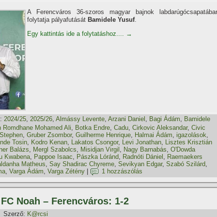
A Ferencváros 36-szoros magyar bajnok labdarúgócsapatába
folytatja pályafutását
Bamidele Yusuf
.
Egy kattintás ide a folytatáshoz....
→
:
2024/25
,
2025/26
,
Almássy Levente
,
Arzani Daniel
,
Bagi Ádám
,
Bamidele
 Romdhane Mohamed Ali
,
Botka Endre
,
Cadu
,
Cirkovic Aleksandar
,
Civic
 Stephen
,
Gruber Zsombor
,
Guilherme Henrique
,
Halmai Ádám
,
igazolások
,
nde Tosin
,
Kodro Kenan
,
Lakatos Csongor
,
Levi Jonathan
,
Lisztes Krisztián
er Balázs
,
Mergl Szabolcs
,
Misidjan Virgil
,
Nagy Barnabás
,
O'Dowda
u Kwabena
,
Pappoe Isaac
,
Pászka Lóránd
,
Radnóti Dániel
,
Raemaekers
ldanha Matheus
,
Say Shadirac Chyreme
,
Sevikyan Edgar
,
Szabó Szilárd
,
ma
,
Varga Ádám
,
Varga Zétény
|
1 hozzászólás
: FC Noah – Ferencváros: 1-2
Szerző:
K@rcsi