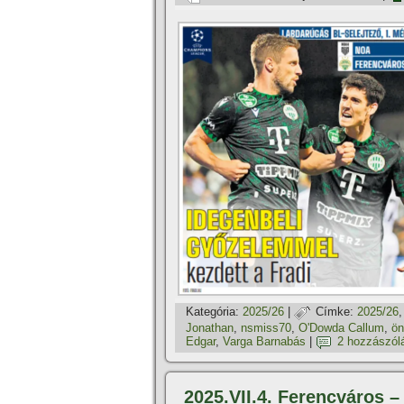
Kategória:
2025/26
|
Címke:
2025/26
Jonathan
,
nsmiss70
,
O'Dowda Callum
,
ön
Edgar
,
Varga Barnabás
|
2 hozzászól
2025.VII.4. Ferencváros –