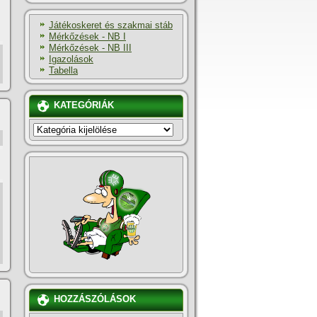
Játékoskeret és szakmai stáb
Mérkőzések - NB I
Mérkőzések - NB III
Igazolások
Tabella
KATEGÓRIÁK
KATEGÓRIÁK
HOZZÁSZÓLÁSOK