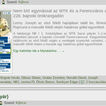
|
Szerző:
K@rcsi
Nem bírt egymással az MTK és a Ferencváros 
228. bajnoki örökrangadón
Lenny Joseph az első félidő hajrájában talált be, Molná
Rajmund a második félidő elején hatalmas góllal egyenlített.
A labdarúgó NB I 1. fordulójában az MTK hazai pályán 1–1-e
döntetlent játszott a bajnoki címvédő Ferencvárossal. Kiegyenlítet
találkozón az első félidő végén a vendégek szereztek vezetést, 
második félidő elején a hazaiak egy hatalmas góllal egyenlítettek.
Egy kattintás ide a folytatáshoz....
→
,
Bognár István
,
Dibusz Dénes
,
Gruber Zsombor
,
Horváth Dávid
,
Joseph
Barnabás
,
NB1
,
nsmiss70
,
Ötvös Bence
,
Sevikyan Edgar
|
2 hozzászólás
yár)
Szerző:
K@rcsi