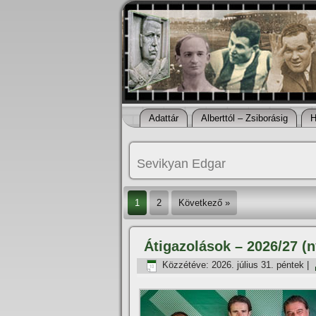
Adattár
Alberttól – Zsiborásig
H
Sevikyan Edgar
1
2
Következő »
Átigazolások – 2026/27 (n
Közzétéve:
2026. július 31. péntek
|