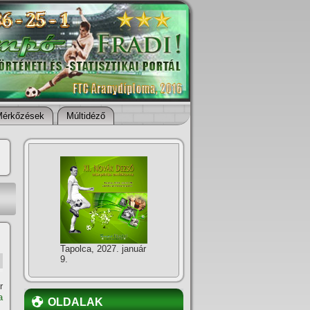
Mérkőzések
Múltidéző
Tapolca, 2027. január
9.
r
a
OLDALAK