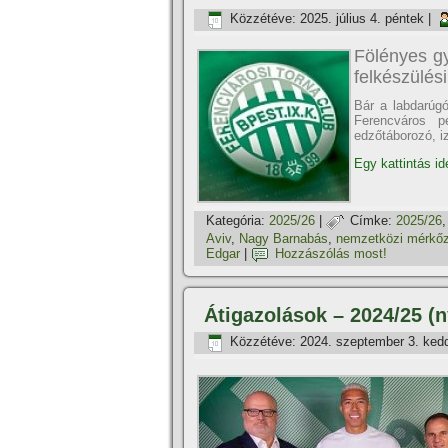
Közzétéve:
2025. július 4. péntek
|
Fölényes gy
felkészülés
Bár a labdarúgó
Ferencváros p
edzőtáborozó, i
Egy kattintás id
Kategória:
2025/26
|
Címke:
2025/26
Aviv
,
Nagy Barnabás
,
nemzetközi mérkő
Edgar
|
Hozzászólás most!
Átigazolások – 2024/25 (n
Közzétéve:
2024. szeptember 3. ked