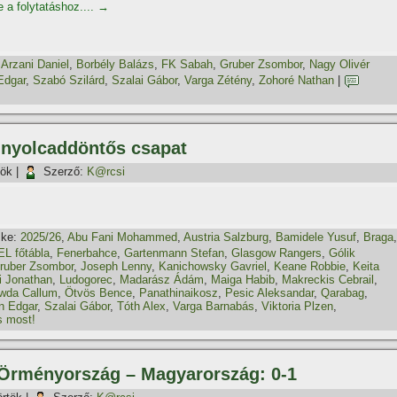
e a folytatáshoz....
→
,
Arzani Daniel
,
Borbély Balázs
,
FK Sabah
,
Gruber Zsombor
,
Nagy Olivér
Edgar
,
Szabó Szilárd
,
Szalai Gábor
,
Varga Zétény
,
Zohoré Nathan
|
 nyolcaddöntős csapat
tök
|
Szerző:
K@rcsi
ke:
2025/26
,
Abu Fani Mohammed
,
Austria Salzburg
,
Bamidele Yusuf
,
Braga
,
EL főtábla
,
Fenerbahce
,
Gartenmann Stefan
,
Glasgow Rangers
,
Gólik
ruber Zsombor
,
Joseph Lenny
,
Kanichowsky Gavriel
,
Keane Robbie
,
Keita
i Jonathan
,
Ludogorec
,
Madarász Ádám
,
Maiga Habib
,
Makreckis Cebrail
,
wda Callum
,
Ötvös Bence
,
Panathinaikosz
,
Pesic Aleksandar
,
Qarabag
,
n Edgar
,
Szalai Gábor
,
Tóth Alex
,
Varga Barnabás
,
Viktoria Plzen
,
s most!
, Örményország – Magyarország: 0-1