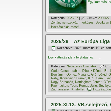
Egy kattintás id
Kategória:
2026/27
|
Címke:
2026/27
Zoltán
,
nemzetközi mérkőzés
,
Sevikyan 
Hozzászólás most!
2025/26 – Az Európa Liga
Közzétéve:
2026. március 19. csütör
Egy kattintás ide a folytatáshoz....
→
Kategória:
Nevezetes Csapatok
|
Cím
Cadu
,
Cissé Ibrahim
,
Dibusz Dénes
,
EL
,
Benjámin
,
Gómez Mariano
,
Gróf Dávid
,
G
Naby
,
Kovacevic Franko
,
KRC Genk
,
Lev
Nagy Barnabás
,
Nottingham Forest
,
O'Do
Raemaekers Toon
,
Romao Júlio
,
Sevikya
Zachariassen Kristoffer
|
Hozzászólá
2025.XI.13. VB-selejtező