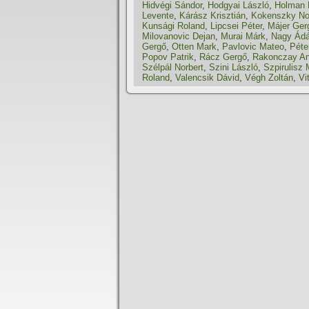
Hidvégi Sándor
,
Hodgyai László
,
Holman 
Levente
,
Kárász Krisztián
,
Kokenszky No
Kunsági Roland
,
Lipcsei Péter
,
Májer Ger
Milovanovic Dejan
,
Murai Márk
,
Nagy Ád
Gergő
,
Otten Mark
,
Pavlovic Mateo
,
Péte
Popov Patrik
,
Rácz Gergő
,
Rakonczay An
Szélpál Norbert
,
Szini László
,
Szpirulisz
Roland
,
Valencsik Dávid
,
Végh Zoltán
,
Vi