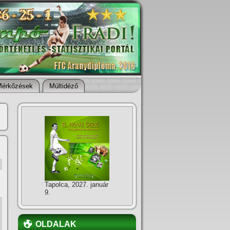
Mérkőzések
Múltidéző
Tapolca, 2027. január
9.
OLDALAK