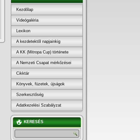
Kezdőlap
Videógaléria
Lexikon
A kezdetektől napjainkig
A KK (Mitropa Cup) története
A Nemzeti Csapat mérkőzései
Cikktár
Könyvek, füzetek, újságok
Szerkesztőség
Adatkezelési Szabályzat
KERESÉS