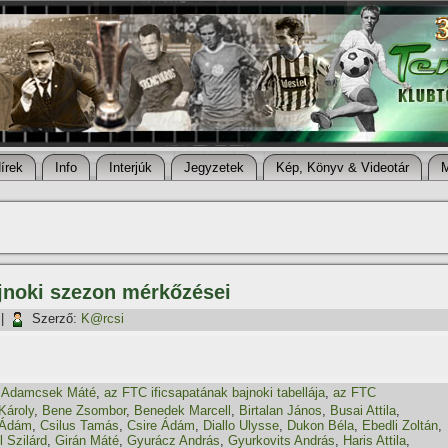
í­rek
Info
Interjúk
Jegyzetek
Kép, Könyv & Videotár
ajnoki szezon mérkőzései
|
Szerző:
K@rcsi
,
Adamcsek Máté
,
az FTC ificsapatának bajnoki tabellája
,
az FTC
Károly
,
Bene Zsombor
,
Benedek Marcell
,
Birtalan János
,
Busai Attila
,
 Ádám
,
Csilus Tamás
,
Csire Ádám
,
Diallo Ulysse
,
Dukon Béla
,
Ebedli Zoltán
,
l Szilárd
,
Girán Máté
,
Gyurácz András
,
Gyurkovits András
,
Haris Attila
,