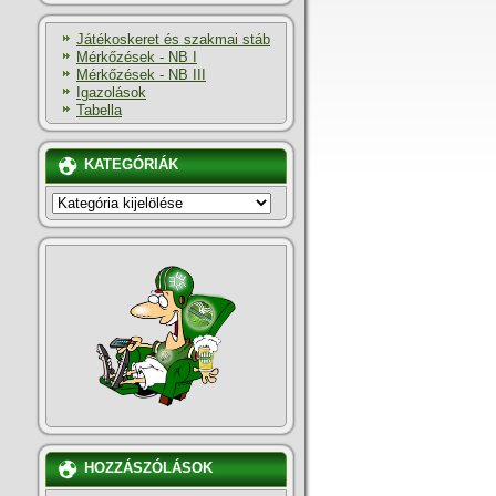
Játékoskeret és szakmai stáb
Mérkőzések - NB I
Mérkőzések - NB III
Igazolások
Tabella
KATEGÓRIÁK
KATEGÓRIÁK
HOZZÁSZÓLÁSOK