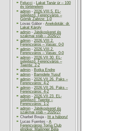
Felucci
-
Lakat Tanár úr – 100
év történelem
admin
-
2026.VIII.5. EL-
selejtező: Ferencváros –
Górnik Zabrze: 1-0
Lovas Gábor
-
Anekdoták: dr.
Lakat Károly
admin
-
Játékoskeret és
szakmai stáb – 2026/27
admin
-
2026.VIII.2.
Ferencváros – Vasas: 0-0
admin
-
2026.VIII.2.
Ferencváros – Vasas: 0-0
admin
-
2026.VII.30. EL-
selejtező: Ferencváros –
Twente: 2-2
admin
-
Botka Endre
admin
-
Bamidele Yusuf
admin
-
2026.VII.26. Paks –
Ferencváros: 4-2
admin
-
2026.VII.26. Paks –
Ferencváros: 4-2
admin
-
2026.VII.23. EL-
selejtező: Twente –
Ferencváros: 1-2
admin
-
Játékoskeret és
szakmai stáb – 2026/27
Charbel Bouja
-
Itt a háboru!
Lucas Fuentes
-
A
Ferencvárosi Torna Club
elnökei: Mailinger Béla