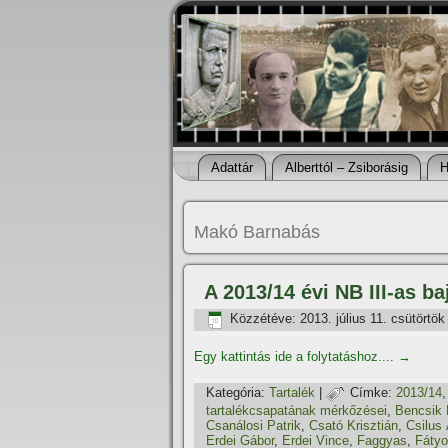
Adattár
Alberttól – Zsiborásig
H
Makó Barnabás
A 2013/14 évi NB III-as b
Közzétéve:
2013. július 11. csütörtök
Egy kattintás ide a folytatáshoz....
→
Kategória:
Tartalék
|
Címke:
2013/14
tartalékcsapatának mérkőzései
,
Bencsik 
Csanálosi Patrik
,
Csató Krisztián
,
Csilus
Erdei Gábor
,
Erdei Vince
,
Faggyas
,
Fátyo