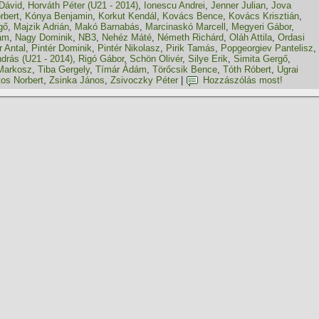
Dávid
,
Horváth Péter (U21 - 2014)
,
Ionescu Andrei
,
Jenner Julian
,
Jova
rbert
,
Kónya Benjamin
,
Korkut Kendál
,
Kovács Bence
,
Kovács Krisztián
,
gő
,
Majzik Adrián
,
Makó Barnabás
,
Marcinaskó Marcell
,
Megyeri Gábor
,
ám
,
Nagy Dominik
,
NB3
,
Nehéz Máté
,
Németh Richárd
,
Oláh Attila
,
Ordasi
r Antal
,
Pintér Dominik
,
Pintér Nikolasz
,
Pirik Tamás
,
Popgeorgiev Pantelisz
,
drás (U21 - 2014)
,
Rigó Gábor
,
Schön Olivér
,
Silye Erik
,
Simita Gergő
,
 Markosz
,
Tiba Gergely
,
Tí­már Ádám
,
Törőcsik Bence
,
Tóth Róbert
,
Ugrai
tos Norbert
,
Zsinka János
,
Zsivoczky Péter
|
Hozzászólás most!