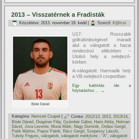
2013 – Visszatérnek a Fradisták
Közzétéve:
2013. november 19. kedd
|
Szerző:
K@rcsi
U17: Rosszabb
gólkülönbségével maradt
alul a válogatott a hazai
rendezésű elitkörben –
Utolsó hely a selejtező-
körben
A-válogatott: Harmadik hely
a VB-selejtező csoportban
Egy kattintás ide a
folytatáshoz....
→
Böde Dániel
Kategória:
Nemzeti Csapat
|
Címke:
2012/13
,
2013
,
2013/14
,
Böde Dániel
,
Dragóner Filip
,
Gyömbér Gábor
,
Haris Attila
,
Holman
Dávid
,
Jova Levente
,
Murai Márk
,
Nagy Dominik
,
Ordasi Gergő
,
Patik Márton
,
Popov Patrik
,
Rácz Gergő
,
Szepessy László
,
Tuboly Frigyes
,
válogatott
,
válogatott mérkőzés - "A"
,
válogatott