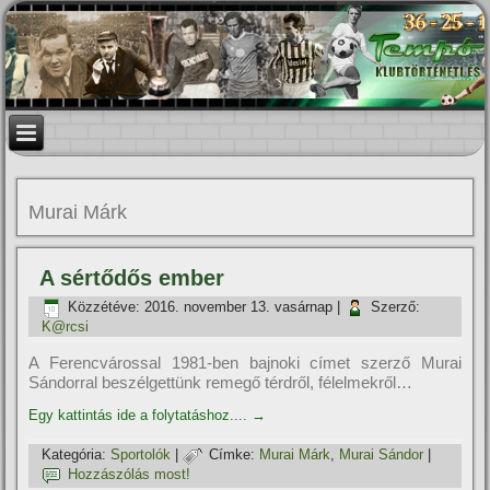
Murai Márk
A sértődős ember
Közzétéve:
2016. november 13. vasárnap
|
Szerző:
K@rcsi
A Ferencvárossal 1981-ben bajnoki cí­met szerző Murai
Sándorral beszélgettünk remegő térdről, félelmekről…
Egy kattintás ide a folytatáshoz....
→
Kategória:
Sportolók
|
Címke:
Murai Márk
,
Murai Sándor
|
Hozzászólás most!