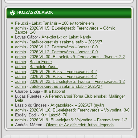
HOZZÁSZÓLÁSOK
Felucci
-
Lakat Tanár úr – 100 év történelem
admin
-
2026.VIII.5. EL-selejtező: Ferencváros – Górnik
Zabrze: 1-0
Lovas Gábor
-
Anekdoták: dr. Lakat Károly
admin
-
Játékoskeret és szakmai stáb – 2026/27
admin
-
2026.VIII.2. Ferencváros – Vasas: 0-0
admin
-
2026.VIII.2. Ferencváros – Vasas: 0-0
admin
-
2026.VII.30. EL-selejtező: Ferencváros – Twente: 2-2
admin
-
Botka Endre
admin
-
Bamidele Yusuf
admin
-
2026.VII.26. Paks – Ferencváros: 4-2
admin
-
2026.VII.26. Paks – Ferencváros: 4-2
admin
-
2026.VII.23. EL-selejtező: Twente – Ferencváros: 1-2
admin
-
Játékoskeret és szakmai stáb – 2026/27
Charbel Bouja
-
Itt a háboru!
Lucas Fuentes
-
A Ferencvárosi Torna Club elnökei: Mailinger
Béla
Laszlo dr.Kincses
-
Átigazolások – 2026/27 (nyár)
admin
-
2026.VII.16. EL-selejtező: Ferencváros – Vojvodina: 3-0
Erdélyi Dodi
-
Kuti László: 70
admin
-
2026.VII.9. EL-selejtező: Vojvodina – Ferencváros: 1-2
Andrási Márton
-
Olvastuk: Az elfeledett futball-legenda