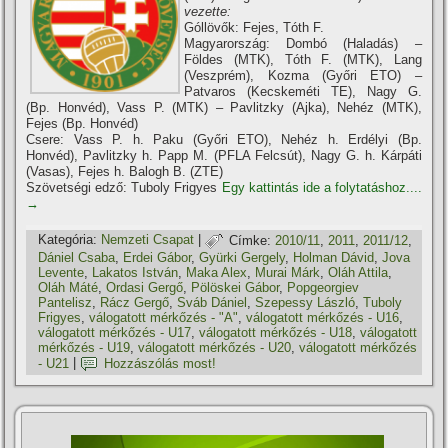
vezette:
Góllövők: Fejes, Tóth F.
Magyarország: Dombó (Haladás) –
Földes (MTK), Tóth F. (MTK), Lang
(Veszprém), Kozma (Győri ETO) –
Patvaros (Kecskeméti TE), Nagy G.
(Bp. Honvéd), Vass P. (MTK) – Pavlitzky (Ajka), Nehéz (MTK),
Fejes (Bp. Honvéd)
Csere: Vass P. h. Paku (Győri ETO), Nehéz h. Erdélyi (Bp.
Honvéd), Pavlitzky h. Papp M. (PFLA Felcsút), Nagy G. h. Kárpáti
(Vasas), Fejes h. Balogh B. (ZTE)
Szövetségi edző: Tuboly Frigyes
Egy kattintás ide a folytatáshoz....
→
Kategória:
Nemzeti Csapat
|
Címke:
2010/11
,
2011
,
2011/12
,
Dániel Csaba
,
Erdei Gábor
,
Gyürki Gergely
,
Holman Dávid
,
Jova
Levente
,
Lakatos István
,
Maka Alex
,
Murai Márk
,
Oláh Attila
,
Oláh Máté
,
Ordasi Gergő
,
Pölöskei Gábor
,
Popgeorgiev
Pantelisz
,
Rácz Gergő
,
Sváb Dániel
,
Szepessy László
,
Tuboly
Frigyes
,
válogatott mérkőzés - "A"
,
válogatott mérkőzés - U16
,
válogatott mérkőzés - U17
,
válogatott mérkőzés - U18
,
válogatott
mérkőzés - U19
,
válogatott mérkőzés - U20
,
válogatott mérkőzés
- U21
|
Hozzászólás most!