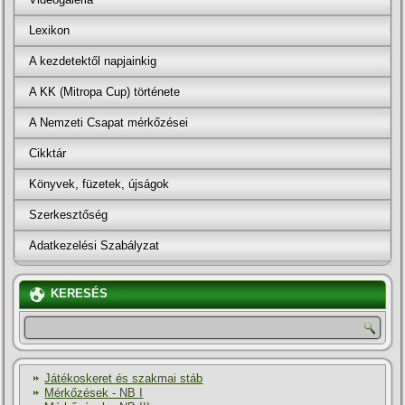
Lexikon
A kezdetektől napjainkig
A KK (Mitropa Cup) története
A Nemzeti Csapat mérkőzései
Cikktár
Könyvek, füzetek, újságok
Szerkesztőség
Adatkezelési Szabályzat
KERESÉS
Játékoskeret és szakmai stáb
Mérkőzések - NB I