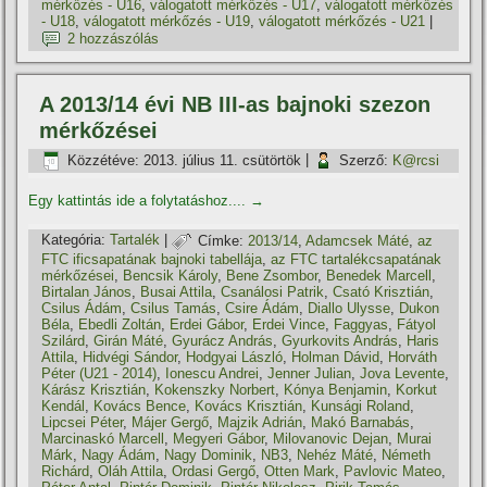
mérkőzés - U16
,
válogatott mérkőzés - U17
,
válogatott mérkőzés
- U18
,
válogatott mérkőzés - U19
,
válogatott mérkőzés - U21
|
2 hozzászólás
A 2013/14 évi NB III-as bajnoki szezon
mérkőzései
Közzétéve:
2013. július 11. csütörtök
|
Szerző:
K@rcsi
Egy kattintás ide a folytatáshoz....
→
Kategória:
Tartalék
|
Címke:
2013/14
,
Adamcsek Máté
,
az
FTC ificsapatának bajnoki tabellája
,
az FTC tartalékcsapatának
mérkőzései
,
Bencsik Károly
,
Bene Zsombor
,
Benedek Marcell
,
Birtalan János
,
Busai Attila
,
Csanálosi Patrik
,
Csató Krisztián
,
Csilus Ádám
,
Csilus Tamás
,
Csire Ádám
,
Diallo Ulysse
,
Dukon
Béla
,
Ebedli Zoltán
,
Erdei Gábor
,
Erdei Vince
,
Faggyas
,
Fátyol
Szilárd
,
Girán Máté
,
Gyurácz András
,
Gyurkovits András
,
Haris
Attila
,
Hidvégi Sándor
,
Hodgyai László
,
Holman Dávid
,
Horváth
Péter (U21 - 2014)
,
Ionescu Andrei
,
Jenner Julian
,
Jova Levente
,
Kárász Krisztián
,
Kokenszky Norbert
,
Kónya Benjamin
,
Korkut
Kendál
,
Kovács Bence
,
Kovács Krisztián
,
Kunsági Roland
,
Lipcsei Péter
,
Májer Gergő
,
Majzik Adrián
,
Makó Barnabás
,
Marcinaskó Marcell
,
Megyeri Gábor
,
Milovanovic Dejan
,
Murai
Márk
,
Nagy Ádám
,
Nagy Dominik
,
NB3
,
Nehéz Máté
,
Németh
Richárd
,
Oláh Attila
,
Ordasi Gergő
,
Otten Mark
,
Pavlovic Mateo
,