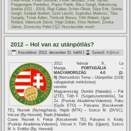
Péter Antal
,
Pintér Dominik
,
Pintér Nikolasz
,
Pirik Tamás
,
Popgeorgiev Pantelisz
,
Popov Patrik
,
Rácz Gergő
,
Rakonczay
András (U21 - 2014)
,
Rigó Gábor
,
Schön Olivér
,
Silye Erik
,
Simita
Gergő
,
Szélpál Norbert
,
Szini László
,
Szpirulisz Markosz
,
Tiba
Gergely
,
Tí­már Ádám
,
Törőcsik Bence
,
Tóth Róbert
,
Ugrai
Roland
,
Valencsik Dávid
,
Végh Zoltán
,
Vitos Norbert
,
Zsinka
János
,
Zsivoczky Péter
|
Hozzászólás most!
2012 – Hol van az utánpótlás?
Közzétéve:
2012. december 31. hétfő
|
Szerző:
K@rcsi
2012. február 9., La
Manga,
PORTUGÁLIA –
MAGYARORSZÁG 4-0 (2-
0)
(Nemzetközi Torna – Utánpótlás (U19)
válogatottak mérkőzése)
vezette:
Magyarország: Dombó (Haladás) – Pál
(ZTE), Tóth F. (Szigetszentmiklós), Tar
Zs. (Puskás Akadémia-Videoton), Paku
(Győri ETO) – Patvaros (Kecskeméti
TE), Reznek (Nyí­regyháza), Hajdú (MTK) – Szécsi M. (DVSC),
Vécsei (Bp Honvéd), Radó (Haladás)
Csere: Reznek h. Pekár (Kecskeméti TE), Patvaros h. Király
(Puskás Akadémia-Videoton), Vécsei h. Tóth Bá. (Újpest), Szécsi
M. h. Erdélyi (Bp. Honvéd)