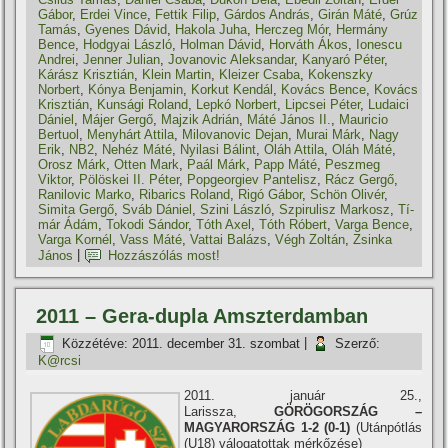
Gábor
,
Erdei Vince
,
Fettik Filip
,
Gárdos András
,
Girán Máté
,
Grúz
Tamás
,
Gyenes Dávid
,
Hakola Juha
,
Herczeg Mór
,
Hermány
Bence
,
Hodgyai László
,
Holman Dávid
,
Horváth Ákos
,
Ionescu
Andrei
,
Jenner Julian
,
Jovanovic Aleksandar
,
Kanyaró Péter
,
Kárász Krisztián
,
Klein Martin
,
Kleizer Csaba
,
Kokenszky
Norbert
,
Kónya Benjamin
,
Korkut Kendál
,
Kovács Bence
,
Kovács
Krisztián
,
Kunsági Roland
,
Lepkó Norbert
,
Lipcsei Péter
,
Ludaici
Dániel
,
Májer Gergő
,
Majzik Adrián
,
Máté János II.
,
Mauricio
Bertuol
,
Menyhárt Attila
,
Milovanovic Dejan
,
Murai Márk
,
Nagy
Erik
,
NB2
,
Nehéz Máté
,
Nyilasi Bálint
,
Oláh Attila
,
Oláh Máté
,
Orosz Márk
,
Otten Mark
,
Paál Márk
,
Papp Máté
,
Peszmeg
Viktor
,
Pölöskei II. Péter
,
Popgeorgiev Pantelisz
,
Rácz Gergő
,
Ranilovic Marko
,
Ribarics Roland
,
Rigó Gábor
,
Schön Olivér
,
Simita Gergő
,
Sváb Dániel
,
Szini László
,
Szpirulisz Markosz
,
Tí­
már Ádám
,
Tokodi Sándor
,
Tóth Axel
,
Tóth Róbert
,
Varga Bence
,
Varga Kornél
,
Vass Máté
,
Vattai Balázs
,
Végh Zoltán
,
Zsinka
János
|
Hozzászólás most!
2011 – Gera-dupla Amszterdamban
Közzétéve:
2011. december 31. szombat
|
Szerző:
K@rcsi
2011. január 25.,
Larissza,
GÖRÖGORSZÁG –
MAGYARORSZÁG 1-2 (0-1)
(Utánpótlás
(U18) válogatottak mérkőzése)