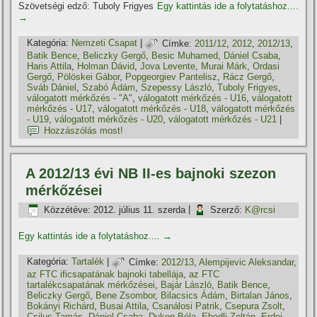
Szövetségi edző: Tuboly Frigyes
Egy kattintás ide a folytatáshoz....
→
Kategória:
Nemzeti Csapat
|
Címke:
2011/12
,
2012
,
2012/13
,
Batik Bence
,
Beliczky Gergő
,
Besic Muhamed
,
Dániel Csaba
,
Haris Attila
,
Holman Dávid
,
Jova Levente
,
Murai Márk
,
Ordasi
Gergő
,
Pölöskei Gábor
,
Popgeorgiev Pantelisz
,
Rácz Gergő
,
Sváb Dániel
,
Szabó Ádám
,
Szepessy László
,
Tuboly Frigyes
,
válogatott mérkőzés - "A"
,
válogatott mérkőzés - U16
,
válogatott
mérkőzés - U17
,
válogatott mérkőzés - U18
,
válogatott mérkőzés
- U19
,
válogatott mérkőzés - U20
,
válogatott mérkőzés - U21
|
Hozzászólás most!
A 2012/13 évi NB II-es bajnoki szezon
mérkőzései
Közzétéve:
2012. július 11. szerda
|
Szerző:
K@rcsi
Egy kattintás ide a folytatáshoz....
→
Kategória:
Tartalék
|
Címke:
2012/13
,
Alempijevic Aleksandar
,
az FTC ificsapatának bajnoki tabellája
,
az FTC
tartalékcsapatának mérkőzései
,
Bajár László
,
Batik Bence
,
Beliczky Gergő
,
Bene Zsombor
,
Bilacsics Ádám
,
Birtalan János
,
Bokányi Richárd
,
Busai Attila
,
Csanálosi Patrik
,
Csepura Zsolt
,
Csilus Tamás
,
Dániel Csaba
,
Dukon Béla
,
Ebedli Zoltán
,
Erdei