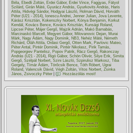
Béla
,
Ebedli Zoltán
,
Erdei Gábor
,
Erdei Vince
,
Faggyas
,
Fátyol
Szilárd
,
Girán Máté
,
Gyurácz András
,
Gyurkovits András
,
Haris
Attila
,
Hidvégi Sándor
,
Hodgyai László
,
Holman Dávid
,
Horváth
Péter (U21 - 2014)
,
Ionescu Andrei
,
Jenner Julian
,
Jova Levente
,
Kárász Krisztián
,
Kokenszky Norbert
,
Kónya Benjamin
,
Korkut
Kendál
,
Kovács Bence
,
Kovács Krisztián
,
Kunsági Roland
,
Lipcsei Péter
,
Májer Gergő
,
Majzik Adrián
,
Makó Barnabás
,
Marcinaskó Marcell
,
Megyeri Gábor
,
Milovanovic Dejan
,
Murai
Márk
,
Nagy Ádám
,
Nagy Dominik
,
NB3
,
Nehéz Máté
,
Németh
Richárd
,
Oláh Attila
,
Ordasi Gergő
,
Otten Mark
,
Pavlovic Mateo
,
Péter Antal
,
Pintér Dominik
,
Pintér Nikolasz
,
Pirik Tamás
,
Popgeorgiev Pantelisz
,
Popov Patrik
,
Rácz Gergő
,
Rakonczay
András (U21 - 2014)
,
Rigó Gábor
,
Schön Olivér
,
Silye Erik
,
Simita
Gergő
,
Szélpál Norbert
,
Szini László
,
Szpirulisz Markosz
,
Tiba
Gergely
,
Tí­már Ádám
,
Törőcsik Bence
,
Tóth Róbert
,
Ugrai
Roland
,
Valencsik Dávid
,
Végh Zoltán
,
Vitos Norbert
,
Zsinka
János
,
Zsivoczky Péter
|
Hozzászólás most!