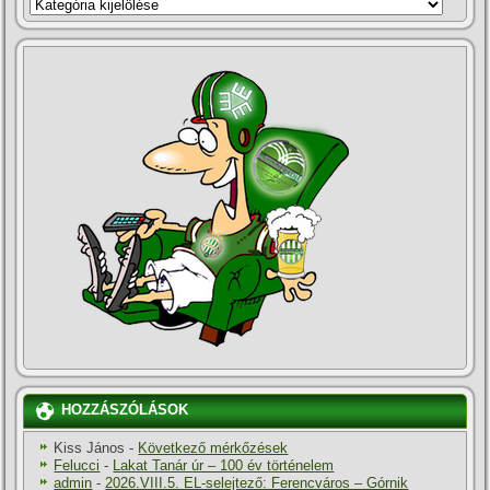
KATEGÓRIÁK
HOZZÁSZÓLÁSOK
Kiss János
-
Következő mérkőzések
Felucci
-
Lakat Tanár úr – 100 év történelem
admin
-
2026.VIII.5. EL-selejtező: Ferencváros – Górnik