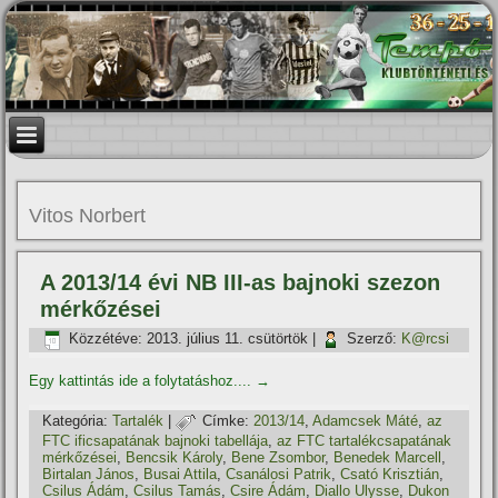
Vitos Norbert
A 2013/14 évi NB III-as bajnoki szezon
mérkőzései
Közzétéve:
2013. július 11. csütörtök
|
Szerző:
K@rcsi
Egy kattintás ide a folytatáshoz....
→
Kategória:
Tartalék
|
Címke:
2013/14
,
Adamcsek Máté
,
az
FTC ificsapatának bajnoki tabellája
,
az FTC tartalékcsapatának
mérkőzései
,
Bencsik Károly
,
Bene Zsombor
,
Benedek Marcell
,
Birtalan János
,
Busai Attila
,
Csanálosi Patrik
,
Csató Krisztián
,
Csilus Ádám
,
Csilus Tamás
,
Csire Ádám
,
Diallo Ulysse
,
Dukon