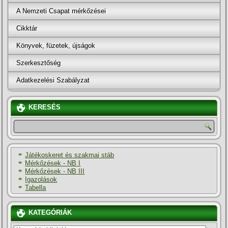
A Nemzeti Csapat mérkőzései
Cikktár
Könyvek, füzetek, újságok
Szerkesztőség
Adatkezelési Szabályzat
KERESÉS
Játékoskeret és szakmai stáb
Mérkőzések - NB I
Mérkőzések - NB III
Igazolások
Tabella
KATEGÓRIÁK