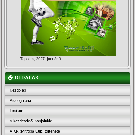
Tapolca, 2027. január 9.
OLDALAK
Kezdőlap
Videógaléria
Lexikon
A kezdetektől napjainkig
A KK (Mitropa Cup) története