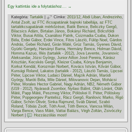
Egy kattintás ide a folytatáshoz....
→
Kategória:
Tartalék
|
Címke:
2011/12
,
Abdi Liban
,
Andrezinho
,
Antal Zsolt
,
az FTC ificsapatának bajnoki tabellája
,
az FTC
tartalékcsapatának mérkőzései
,
Batik Bence
,
Beliczky Gergő
,
Bilacsics Ádám
,
Birtalan János
,
Bokányi Richárd
,
Bölcsföldi
Viktor
,
Busai Attila
,
Csanálosi Patrik
,
Csizmadia Csaba
,
Dukon
Béla
,
Erdei Gábor
,
Erdei Vince
,
Fitos László
,
Fülöp Noel
,
Gárdos
András
,
Gebei Richárd
,
Girán Máté
,
Grúz Tamás
,
Gyenes Dávid
,
Gyürki Gergely
,
Harsányi Barna
,
Hermány Bence
,
Holman Dávid
,
Homma Kazuo
,
Illés (tartalék - 2012)
,
Jova Levente
,
Jovanovic
Aleksandar
,
Józsi György
,
Junior Ailton José Pereira
,
Kárász
Krisztián
,
Kecskés Gergő
,
Kleizer Csaba
,
Kónya Benjamin
,
Korkut Kendál
,
Korozmán Norbert
,
Kovács István
,
Kővári Gábor
,
Kunsági Roland
,
Lakatos (tartalék - 2012)
,
László Tamás
,
Lipcsei
Péter
,
Lipcsei Viktor
,
Ludaici Dániel
,
Majzik Adrián
,
Maródi
György
,
Maróti Béla
,
Mile Dániel
,
Milovanovic Dejan
,
Mohácsi
Péter
,
Morales Hector Gabriel
,
Nagy Adrián
,
NB2
,
Németh Gábor
(U19 - 2012)
,
Nyárasdi Zsombor
,
Nyilasi Bálint
,
Oláh Lóránt
,
Oláh
Máté
,
Papp Máté
,
Peszmeg Viktor
,
Pölöskei II. Péter
,
Pölöskey
Péter
,
Popgeorgiev Pantelisz
,
Rácz Gergő
,
Ranilovic Marko
,
Rigó
Gábor
,
Schön Olivér
,
Sinka Rajmund
,
Sváb Dániel
,
Szabó
Roland
,
Tóbiás Zsolt
,
Tóth Axel
,
Tóth Bence
,
Vancsa Milán
,
Varga Bence
,
Vass Máté
,
Vattai Balázs
,
Végh Zoltán
,
Zsivóczky
Norbert
|
Hozzászólás most!