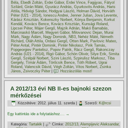
Béla
,
Ebedli Zoltán
,
Erdei Gábor
,
Erdei Vince
,
Faggyas
,
Fátyol
Szilárd
,
Girán Máté
,
Gyurácz András
,
Gyurkovits András
,
Haris
Attila
,
Hidvégi Sándor
,
Hodgyai László
,
Holman Dávid
,
Horváth
Péter (U21 - 2014)
,
Ionescu Andrei
,
Jenner Julian
,
Jova Levente
,
Kárász Krisztián
,
Kokenszky Norbert
,
Kónya Benjamin
,
Korkut
Kendál
,
Kovács Bence
,
Kovács Krisztián
,
Kunsági Roland
,
Lipcsei Péter
,
Májer Gergő
,
Majzik Adrián
,
Makó Barnabás
,
Marcinaskó Marcell
,
Megyeri Gábor
,
Milovanovic Dejan
,
Murai
Márk
,
Nagy Ádám
,
Nagy Dominik
,
NB3
,
Nehéz Máté
,
Németh
Richárd
,
Oláh Attila
,
Ordasi Gergő
,
Otten Mark
,
Pavlovic Mateo
,
Péter Antal
,
Pintér Dominik
,
Pintér Nikolasz
,
Pirik Tamás
,
Popgeorgiev Pantelisz
,
Popov Patrik
,
Rácz Gergő
,
Rakonczay
András (U21 - 2014)
,
Rigó Gábor
,
Schön Olivér
,
Silye Erik
,
Simita
Gergő
,
Szélpál Norbert
,
Szini László
,
Szpirulisz Markosz
,
Tiba
Gergely
,
Tí­már Ádám
,
Törőcsik Bence
,
Tóth Róbert
,
Ugrai
Roland
,
Valencsik Dávid
,
Végh Zoltán
,
Vitos Norbert
,
Zsinka
János
,
Zsivoczky Péter
|
Hozzászólás most!
A 2012/13 évi NB II-es bajnoki szezon
mérkőzései
Közzétéve:
2012. július 11. szerda
|
Szerző:
K@rcsi
Egy kattintás ide a folytatáshoz....
→
Kategória:
Tartalék
|
Címke:
2012/13
,
Alempijevic Aleksandar
,