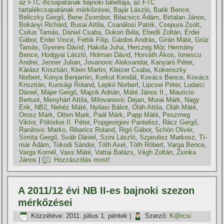
az FTC ificsapatának bajnoki tabellája
,
az FTC
tartalékcsapatának mérkőzései
,
Bajár László
,
Batik Bence
,
Beliczky Gergő
,
Bene Zsombor
,
Bilacsics Ádám
,
Birtalan János
,
Bokányi Richárd
,
Busai Attila
,
Csanálosi Patrik
,
Csepura Zsolt
,
Csilus Tamás
,
Dániel Csaba
,
Dukon Béla
,
Ebedli Zoltán
,
Erdei
Gábor
,
Erdei Vince
,
Fettik Filip
,
Gárdos András
,
Girán Máté
,
Grúz
Tamás
,
Gyenes Dávid
,
Hakola Juha
,
Herczeg Mór
,
Hermány
Bence
,
Hodgyai László
,
Holman Dávid
,
Horváth Ákos
,
Ionescu
Andrei
,
Jenner Julian
,
Jovanovic Aleksandar
,
Kanyaró Péter
,
Kárász Krisztián
,
Klein Martin
,
Kleizer Csaba
,
Kokenszky
Norbert
,
Kónya Benjamin
,
Korkut Kendál
,
Kovács Bence
,
Kovács
Krisztián
,
Kunsági Roland
,
Lepkó Norbert
,
Lipcsei Péter
,
Ludaici
Dániel
,
Májer Gergő
,
Majzik Adrián
,
Máté János II.
,
Mauricio
Bertuol
,
Menyhárt Attila
,
Milovanovic Dejan
,
Murai Márk
,
Nagy
Erik
,
NB2
,
Nehéz Máté
,
Nyilasi Bálint
,
Oláh Attila
,
Oláh Máté
,
Orosz Márk
,
Otten Mark
,
Paál Márk
,
Papp Máté
,
Peszmeg
Viktor
,
Pölöskei II. Péter
,
Popgeorgiev Pantelisz
,
Rácz Gergő
,
Ranilovic Marko
,
Ribarics Roland
,
Rigó Gábor
,
Schön Olivér
,
Simita Gergő
,
Sváb Dániel
,
Szini László
,
Szpirulisz Markosz
,
Tí­
már Ádám
,
Tokodi Sándor
,
Tóth Axel
,
Tóth Róbert
,
Varga Bence
,
Varga Kornél
,
Vass Máté
,
Vattai Balázs
,
Végh Zoltán
,
Zsinka
János
|
Hozzászólás most!
A 2011/12 évi NB II-es bajnoki szezon
mérkőzései
Közzétéve:
2011. július 1. péntek
|
Szerző:
K@rcsi