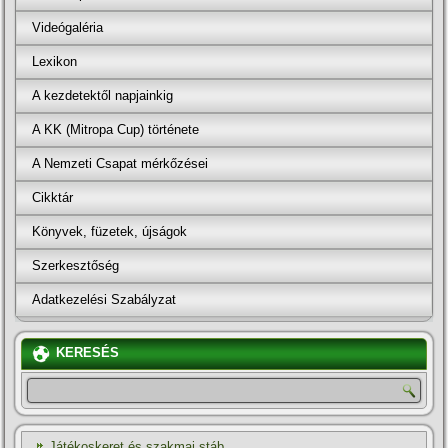
Videógaléria
Lexikon
A kezdetektől napjainkig
A KK (Mitropa Cup) története
A Nemzeti Csapat mérkőzései
Cikktár
Könyvek, füzetek, újságok
Szerkesztőség
Adatkezelési Szabályzat
KERESÉS
Játékoskeret és szakmai stáb