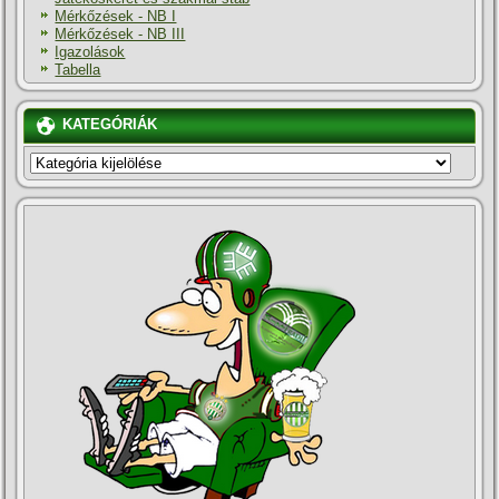
Mérkőzések - NB I
Mérkőzések - NB III
Igazolások
Tabella
KATEGÓRIÁK
KATEGÓRIÁK