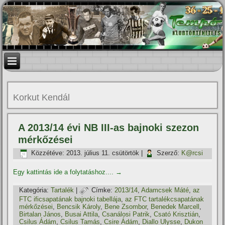
Korkut Kendál
A 2013/14 évi NB III-as bajnoki szezon
mérkőzései
Közzétéve:
2013. július 11. csütörtök
|
Szerző:
K@rcsi
Egy kattintás ide a folytatáshoz....
→
Kategória:
Tartalék
|
Címke:
2013/14
,
Adamcsek Máté
,
az
FTC ificsapatának bajnoki tabellája
,
az FTC tartalékcsapatának
mérkőzései
,
Bencsik Károly
,
Bene Zsombor
,
Benedek Marcell
,
Birtalan János
,
Busai Attila
,
Csanálosi Patrik
,
Csató Krisztián
,
Csilus Ádám
,
Csilus Tamás
,
Csire Ádám
,
Diallo Ulysse
,
Dukon