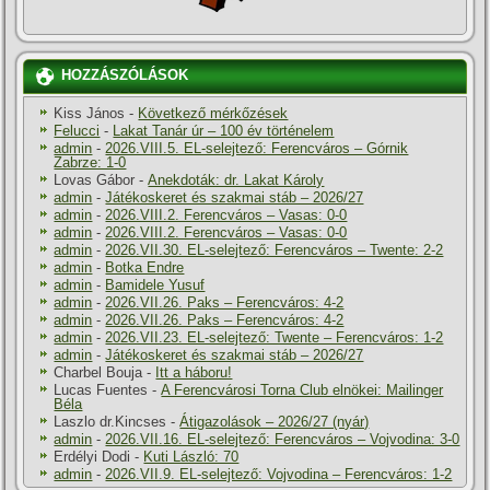
HOZZÁSZÓLÁSOK
Kiss János
-
Következő mérkőzések
Felucci
-
Lakat Tanár úr – 100 év történelem
admin
-
2026.VIII.5. EL-selejtező: Ferencváros – Górnik
Zabrze: 1-0
Lovas Gábor
-
Anekdoták: dr. Lakat Károly
admin
-
Játékoskeret és szakmai stáb – 2026/27
admin
-
2026.VIII.2. Ferencváros – Vasas: 0-0
admin
-
2026.VIII.2. Ferencváros – Vasas: 0-0
admin
-
2026.VII.30. EL-selejtező: Ferencváros – Twente: 2-2
admin
-
Botka Endre
admin
-
Bamidele Yusuf
admin
-
2026.VII.26. Paks – Ferencváros: 4-2
admin
-
2026.VII.26. Paks – Ferencváros: 4-2
admin
-
2026.VII.23. EL-selejtező: Twente – Ferencváros: 1-2
admin
-
Játékoskeret és szakmai stáb – 2026/27
Charbel Bouja
-
Itt a háboru!
Lucas Fuentes
-
A Ferencvárosi Torna Club elnökei: Mailinger
Béla
Laszlo dr.Kincses
-
Átigazolások – 2026/27 (nyár)
admin
-
2026.VII.16. EL-selejtező: Ferencváros – Vojvodina: 3-0
Erdélyi Dodi
-
Kuti László: 70
admin
-
2026.VII.9. EL-selejtező: Vojvodina – Ferencváros: 1-2