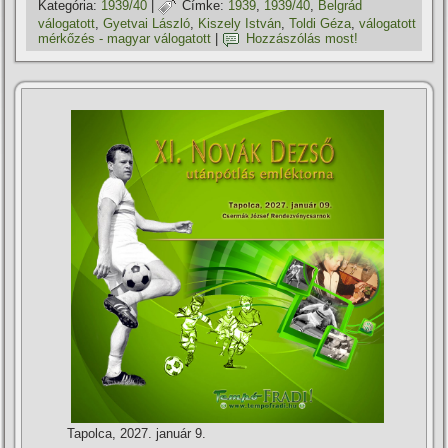
Kategória:
1939/40
|
Címke:
1939
,
1939/40
,
Belgrád
válogatott
,
Gyetvai László
,
Kiszely István
,
Toldi Géza
,
válogatott
mérkőzés - magyar válogatott
|
Hozzászólás most!
Tapolca, 2027. január 9.