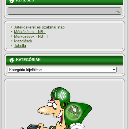
KERESÉS
Játékoskeret és szakmai stáb
Mérkőzések - NB I
Mérkőzések - NB III
Igazolások
Tabella
KATEGÓRIÁK
KATEGÓRIÁK