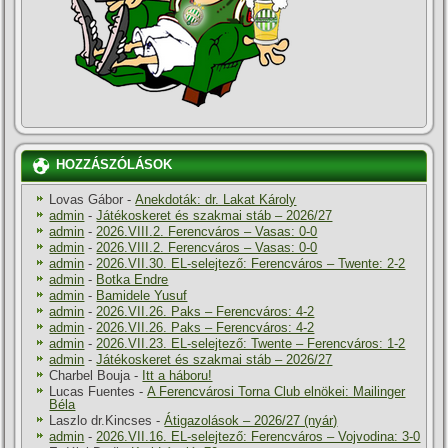
HOZZÁSZÓLÁSOK
Lovas Gábor
-
Anekdoták: dr. Lakat Károly
admin
-
Játékoskeret és szakmai stáb – 2026/27
admin
-
2026.VIII.2. Ferencváros – Vasas: 0-0
admin
-
2026.VIII.2. Ferencváros – Vasas: 0-0
admin
-
2026.VII.30. EL-selejtező: Ferencváros – Twente: 2-2
admin
-
Botka Endre
admin
-
Bamidele Yusuf
admin
-
2026.VII.26. Paks – Ferencváros: 4-2
admin
-
2026.VII.26. Paks – Ferencváros: 4-2
admin
-
2026.VII.23. EL-selejtező: Twente – Ferencváros: 1-2
admin
-
Játékoskeret és szakmai stáb – 2026/27
Charbel Bouja
-
Itt a háboru!
Lucas Fuentes
-
A Ferencvárosi Torna Club elnökei: Mailinger
Béla
Laszlo dr.Kincses
-
Átigazolások – 2026/27 (nyár)
admin
-
2026.VII.16. EL-selejtező: Ferencváros – Vojvodina: 3-0