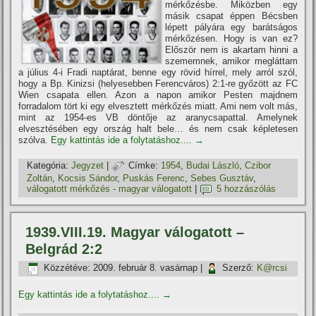
mérkőzésbe. Miközben egy
másik csapat éppen Bécsben
lépett pályára egy barátságos
mérkőzésen. Hogy is van ez?
Először nem is akartam hinni a
szememnek, amikor megláttam
a július 4-i Fradi naptárat, benne egy rövid hí­rrel, mely arról szól,
hogy a Bp. Kinizsi (helyesebben Ferencváros) 2:1-re győzött az FC
Wien csapata ellen. Azon a napon amikor Pesten majdnem
forradalom tört ki egy elvesztett mérkőzés miatt. Ami nem volt más,
mint az 1954-es VB döntője az aranycsapattal. Amelynek
elvesztésében egy ország halt bele… és nem csak képletesen
szólva.
Egy kattintás ide a folytatáshoz....
→
Kategória:
Jegyzet
|
Címke:
1954
,
Budai László
,
Czibor
Zoltán
,
Kocsis Sándor
,
Puskás Ferenc
,
Sebes Gusztáv
,
válogatott mérkőzés - magyar válogatott
|
5 hozzászólás
1939.VIII.19. Magyar válogatott –
Belgrád 2:2
Közzétéve:
2009. február 8. vasárnap
|
Szerző:
K@rcsi
Egy kattintás ide a folytatáshoz....
→