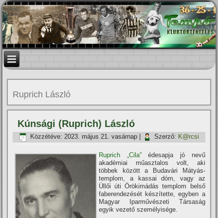
Ruprich László
Kúnsági (Ruprich) László
Közzétéve:
2023. május 21. vasárnap
|
Szerző:
K@rcsi
Ruprich „Cila”
édesapja jó nevű
akadémiai műasztalos volt, aki
többek között a Budavári Mátyás-
templom, a kassai dóm, vagy az
Üllői úti Örökimádás templom belső
faberendezését készí­tette, egyben a
Magyar Iparművészeti Társaság
egyik vezető személyisége.