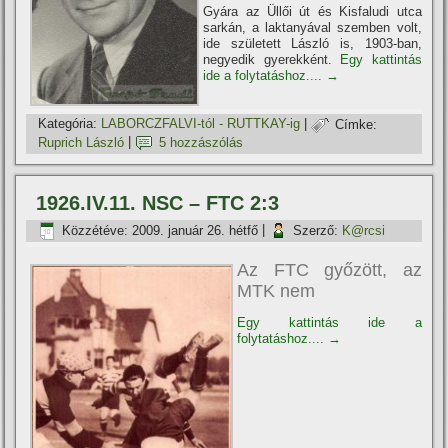
Gyára az Üllői út és Kisfaludi utca
sarkán, a laktanyával szemben volt,
ide született László is, 1903-ban,
negyedik gyerekként.
Egy kattintás
ide a folytatáshoz....
→
Kategória:
LABORCZFALVI-tól - RUTTKAY-ig
|
Címke:
Ruprich László
|
5 hozzászólás
1926.IV.11. NSC – FTC 2:3
Közzétéve:
2009. január 26. hétfő
|
Szerző:
K@rcsi
Az FTC győzött, az
MTK nem
Egy kattintás ide a
folytatáshoz....
→