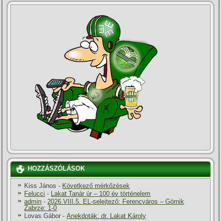
HOZZÁSZÓLÁSOK
Kiss János
-
Következő mérkőzések
Felucci
-
Lakat Tanár úr – 100 év történelem
admin
-
2026.VIII.5. EL-selejtező: Ferencváros – Górnik
Zabrze: 1-0
Lovas Gábor
-
Anekdoták: dr. Lakat Károly