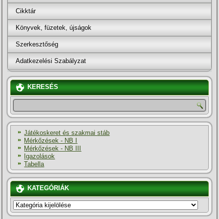
Cikktár
Könyvek, füzetek, újságok
Szerkesztőség
Adatkezelési Szabályzat
KERESÉS
Játékoskeret és szakmai stáb
Mérkőzések - NB I
Mérkőzések - NB III
Igazolások
Tabella
KATEGÓRIÁK
KATEGÓRIÁK