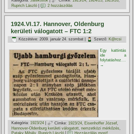
Kategória:
Játékosok
|
Címke:
1923/24
,
1924/25
,
1925/26
,
Ruprich László
|
2 hozzászólás
1924.VI.17. Hannover, Oldenburg
kerületi válogatott – FTC 1:2
Közzétéve:
2009. január 24. szombat
|
Szerző:
K@rcsi
Egy kattintás
ide a
folytatáshoz....
→
Kategória:
1923/24
|
Címke:
1923/24
,
Eisenhoffer József
,
Hannover-Oldenburg kerületi válogatott
,
nemzetközi mérkőzés
,
Pataky Mihály
,
Ruprich László
|
Hozzászólás most!