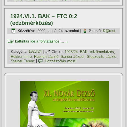
1924.VI.1. BAK – FTC 0:2
(edzőmérkőzés)
Közzétéve:
2009. január 24. szombat
|
Szerző:
K@rcsi
Egy kattintás ide a folytatáshoz....
→
Kategória:
1923/24
|
Címke:
1923/24
,
BAK
,
edzőmérkőzés
,
Rokken Imre
,
Ruprich László
,
Sándor József
,
Steczovits László
,
Steiner Ferenc
|
Hozzászólás most!