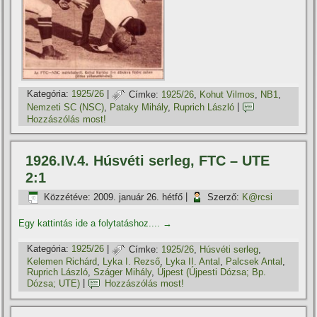
Kategória:
1925/26
|
Címke:
1925/26
,
Kohut Vilmos
,
NB1
,
Nemzeti SC (NSC)
,
Pataky Mihály
,
Ruprich László
|
Hozzászólás most!
1926.IV.4. Húsvéti serleg, FTC – UTE
2:1
Közzétéve:
2009. január 26. hétfő
|
Szerző:
K@rcsi
Egy kattintás ide a folytatáshoz....
→
Kategória:
1925/26
|
Címke:
1925/26
,
Húsvéti serleg
,
Kelemen Richárd
,
Lyka I. Rezső
,
Lyka II. Antal
,
Palcsek Antal
,
Ruprich László
,
Száger Mihály
,
Újpest (Újpesti Dózsa; Bp.
Dózsa; UTE)
|
Hozzászólás most!