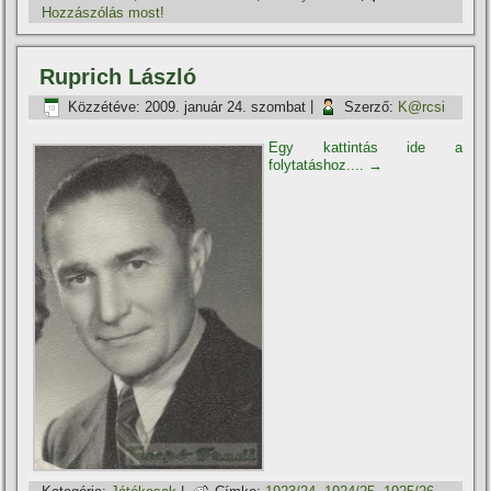
Hozzászólás most!
Ruprich László
Közzétéve:
2009. január 24. szombat
|
Szerző:
K@rcsi
Egy kattintás ide a
folytatáshoz....
→