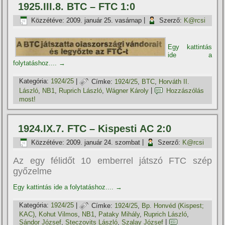
1925.III.8. BTC – FTC 1:0
Közzétéve:
2009. január 25. vasárnap
|
Szerző:
K@rcsi
Egy kattintás
ide a
folytatáshoz....
→
Kategória:
1924/25
|
Címke:
1924/25
,
BTC
,
Horváth II.
László
,
NB1
,
Ruprich László
,
Wágner Károly
|
Hozzászólás
most!
1924.IX.7. FTC – Kispesti AC 2:0
Közzétéve:
2009. január 24. szombat
|
Szerző:
K@rcsi
Az egy félidőt 10 emberrel játszó FTC szép
győzelme
Egy kattintás ide a folytatáshoz....
→
Kategória:
1924/25
|
Címke:
1924/25
,
Bp. Honvéd (Kispest;
KAC)
,
Kohut Vilmos
,
NB1
,
Pataky Mihály
,
Ruprich László
,
Sándor József
,
Steczovits László
,
Szalay József
|