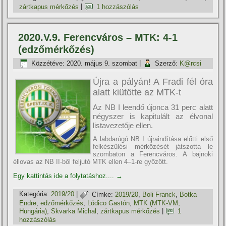
zártkapus mérkőzés
|
1 hozzászólás
2020.V.9. Ferencváros – MTK: 4-1
(edzőmérkőzés)
Közzétéve:
2020. május 9. szombat
|
Szerző:
K@rcsi
Újra a pályán! A Fradi fél óra
alatt kiütötte az MTK-t
Az NB I leendő újonca 31 perc alatt
négyszer is kapitulált az élvonal
listavezetője ellen.
A labdarúgó NB I újraindí­tása előtti első
felkészülési mérkőzését játszotta le
szombaton a Ferencváros. A bajnoki
éllovas az NB II-ből feljutó MTK ellen 4–1-re győzött.
Egy kattintás ide a folytatáshoz....
→
Kategória:
2019/20
|
Címke:
2019/20
,
Boli Franck
,
Botka
Endre
,
edzőmérkőzés
,
Lódico Gastón
,
MTK (MTK-VM;
Hungária)
,
Skvarka Michal
,
zártkapus mérkőzés
|
1
hozzászólás