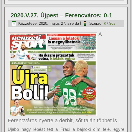
2020.V.27. Újpest – Ferencváros: 0-1
Közzétéve:
2020. május 27. szerda
|
Szerző:
K@rcsi
A
Ferencváros nyerte a derbit, sőt talán többet is…
Újabb nagy lépést tett a Fradi a bajnoki cí­m felé, egyre