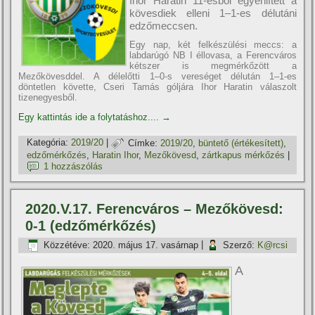
Ihor Haratin 11-esből egyenlí­tett a
kövesdiek elleni 1–1-es délutáni
edzőmeccsen.
Egy nap, két felkészülési meccs: a
labdarúgó NB I éllovasa, a Ferencváros
kétszer is megmérkőzött a
Mezőkövesddel. A délelőtti 1–0-s vereséget délután 1–1-es
döntetlen követte, Cseri Tamás góljára Ihor Haratin válaszolt
tizenegyesből.
Egy kattintás ide a folytatáshoz....
→
Kategória:
2019/20
|
Címke:
2019/20
,
büntető (értékesí­tett)
,
edzőmérkőzés
,
Haratin Ihor
,
Mezőkövesd
,
zártkapus mérkőzés
|
1 hozzászólás
2020.V.17. Ferencváros – Mezőkövesd:
0-1 (edzőmérkőzés)
Közzétéve:
2020. május 17. vasárnap
|
Szerző:
K@rcsi
A