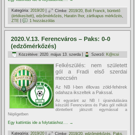
Kategória:
2019/20
|
Címke:
2019/20
,
Boli Franck
,
büntető
(értékesí­tett)
,
edzőmérkőzés
,
Haratin Ihor
,
zártkapus mérkőzés
,
ZTE
|
1 hozzászólás
2020.V.13. Ferencváros – Paks: 0-0
(edzőmérkőzés)
Közzétéve:
2020. május 13. szerda
|
Szerző:
K@rcsi
Felkészülés: nem született
gól a Fradi első szerdai
meccsén
Az NB I-ben éllovas zöld-fehérek
odahaza ikszeltek a Pakssal.
Az egyaránt az NB I újraindulására
készülő Ferencváros és Paks gól nélküli
döntetlent játszott egymással a
Népligetben
Egy kattintás ide a folytatáshoz....
→
Kategória:
2019/20
|
Címke:
2019/20
,
edzőmérkőzés
,
Paks
,