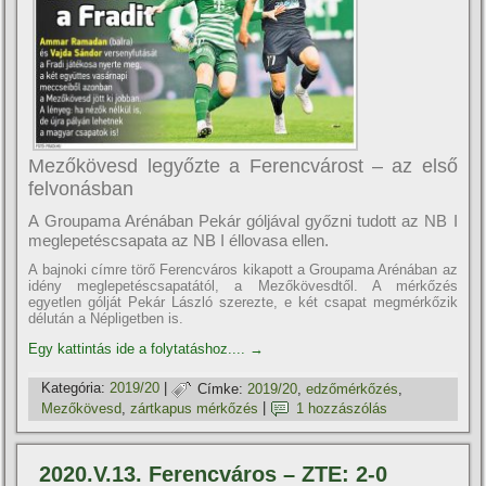
Mezőkövesd legyőzte a Ferencvárost – az első
felvonásban
A Groupama Arénában Pekár góljával győzni tudott az NB I
meglepetéscsapata az NB I éllovasa ellen.
A bajnoki cí­mre törő Ferencváros kikapott a Groupama Arénában az
idény meglepetéscsapatától, a Mezőkövesdtől. A mérkőzés
egyetlen gólját Pekár László szerezte, e két csapat megmérkőzik
délután a Népligetben is.
Egy kattintás ide a folytatáshoz....
→
Kategória:
2019/20
|
Címke:
2019/20
,
edzőmérkőzés
,
Mezőkövesd
,
zártkapus mérkőzés
|
1 hozzászólás
2020.V.13. Ferencváros – ZTE: 2-0