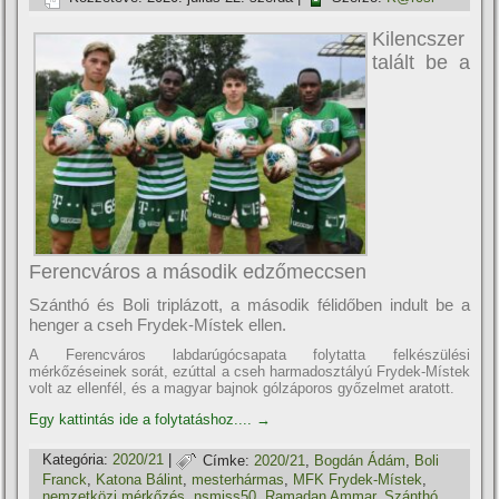
Kilencszer
talált be a
Ferencváros a második edzőmeccsen
Szánthó és Boli triplázott, a második félidőben indult be a
henger a cseh Frydek-Místek ellen.
A Ferencváros labdarúgócsapata folytatta felkészülési
mérkőzéseinek sorát, ezúttal a cseh harmadosztályú Frydek-Místek
volt az ellenfél, és a magyar bajnok gólzáporos győzelmet aratott.
Egy kattintás ide a folytatáshoz....
→
Kategória:
2020/21
|
Címke:
2020/21
,
Bogdán Ádám
,
Boli
Franck
,
Katona Bálint
,
mesterhármas
,
MFK Frydek-Místek
,
nemzetközi mérkőzés
,
nsmiss50
,
Ramadan Ammar
,
Szánthó