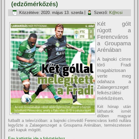
(edzőmérkőzés)
Közzétéve:
2020. május 13. szerda
|
Szerző:
K@rcsi
Két gólt
rúgott a
Ferencváros
a Groupama
Arénában
A bajnoki cí­mre
törő Fradi
magabiztosan
verte meg
odahaza a
Zalaegerszeget
felkészülési
mérkőzésen.
Két hónap után
láthatunk ismét
élőben magyar
futballt a televí­zióban: a bajnoki cí­mvédő Ferencváros kettő nullára
legyőzte a Zalaegerszeget a Groupama Arénában, természetesen
zárt kapuk mögött.
Egy kattintás ide a folytatáshoz....
→