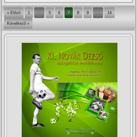
« Előző
1
…
5
6
7
8
9
…
14
Következő »