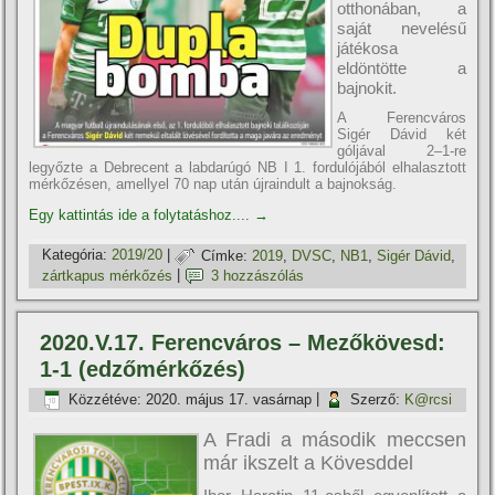
otthonában, a
saját nevelésű
játékosa
eldöntötte a
bajnokit.
A Ferencváros
Sigér Dávid két
góljával 2–1-re
legyőzte a Debrecent a labdarúgó NB I 1. fordulójából elhalasztott
mérkőzésen, amellyel 70 nap után újraindult a bajnokság.
Egy kattintás ide a folytatáshoz....
→
Kategória:
2019/20
|
Címke:
2019
,
DVSC
,
NB1
,
Sigér Dávid
,
zártkapus mérkőzés
|
3 hozzászólás
2020.V.17. Ferencváros – Mezőkövesd:
1-1 (edzőmérkőzés)
Közzétéve:
2020. május 17. vasárnap
|
Szerző:
K@rcsi
A Fradi a második meccsen
már ikszelt a Kövesddel