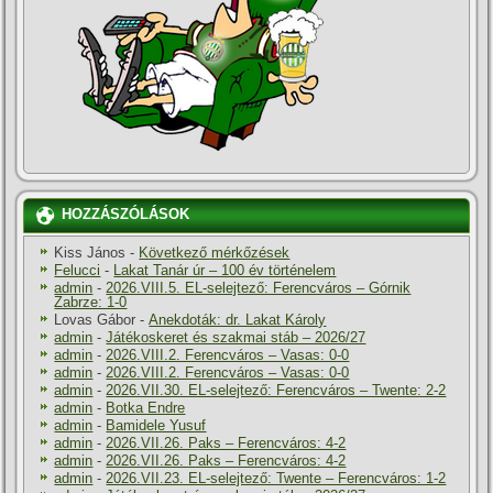
HOZZÁSZÓLÁSOK
Kiss János
-
Következő mérkőzések
Felucci
-
Lakat Tanár úr – 100 év történelem
admin
-
2026.VIII.5. EL-selejtező: Ferencváros – Górnik
Zabrze: 1-0
Lovas Gábor
-
Anekdoták: dr. Lakat Károly
admin
-
Játékoskeret és szakmai stáb – 2026/27
admin
-
2026.VIII.2. Ferencváros – Vasas: 0-0
admin
-
2026.VIII.2. Ferencváros – Vasas: 0-0
admin
-
2026.VII.30. EL-selejtező: Ferencváros – Twente: 2-2
admin
-
Botka Endre
admin
-
Bamidele Yusuf
admin
-
2026.VII.26. Paks – Ferencváros: 4-2
admin
-
2026.VII.26. Paks – Ferencváros: 4-2
admin
-
2026.VII.23. EL-selejtező: Twente – Ferencváros: 1-2