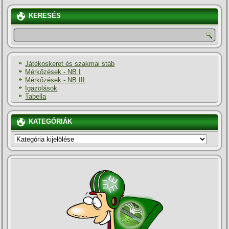
KERESÉS
Játékoskeret és szakmai stáb
Mérkőzések - NB I
Mérkőzések - NB III
Igazolások
Tabella
KATEGÓRIÁK
KATEGÓRIÁK