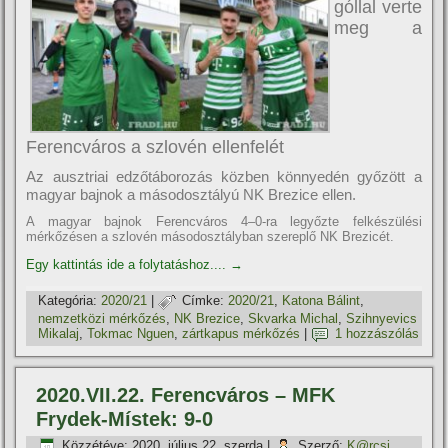
góllal verte
meg a
Ferencváros a szlovén ellenfelét
Az ausztriai edzőtáborozás közben könnyedén győzött a
magyar bajnok a másodosztályú NK Brezice ellen.
A magyar bajnok Ferencváros 4–0-ra legyőzte felkészülési
mérkőzésen a szlovén másodosztályban szereplő NK Brezicét.
Egy kattintás ide a folytatáshoz....
→
Kategória:
2020/21
|
Címke:
2020/21
,
Katona Bálint
,
nemzetközi mérkőzés
,
NK Brezice
,
Skvarka Michal
,
Szihnyevics
Mikalaj
,
Tokmac Nguen
,
zártkapus mérkőzés
|
1 hozzászólás
2020.VII.22. Ferencváros – MFK
Frydek-Místek: 9-0
Közzétéve:
2020. július 22. szerda
|
Szerző:
K@rcsi