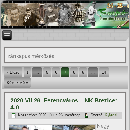
zártkapus mérkőzés
« Előző
1
…
5
6
7
8
9
…
14
Következő »
2020.VII.26. Ferencváros – NK Brezice:
4-0
Közzétéve:
2020. július 26. vasárnap
|
Szerző:
K@rcsi
Négy