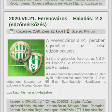
Regő
,
Tokmac Nguen
,
zártkapus mérkőzés
|
1 hozzászólás
2020.VII.21. Ferencváros – Haladás: 2-2
(edzőmérkőzés)
Közzétéve:
2020. július 21. kedd
|
Szerző:
K@rcsi
A Ferencváros a 91. percben
egyenlített az első
edzőmeccsén
Szánthó gólja után fordított az NB II-
es Haladás, a ráadásban azonban
jött Ramadan.
A Ferencváros labdarúgócsapata az első
nyári felkészülési mérkőzésén 2–2-es
döntetlent játszott az NB II-es Szombathelyi Haladással a
szlovéniai Gornja Radgonában.
Egy kattintás ide a folytatáshoz....
→
Kategória:
2020/21
|
Címke:
2020/21
,
Bogdán Ádám
,
edzőmérkőzés
,
Haladás
,
Katona Bálint
,
Mátyus János
,
Ramadan
Ammar
,
Szánthó Regő
,
zártkapus mérkőzés
|
1 hozzászólás