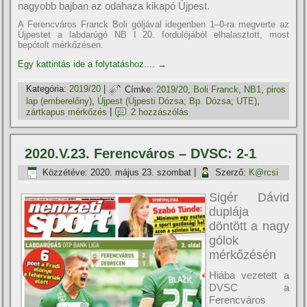
nagyobb bajban az odahaza kikapó Újpest.
A Ferencváros Franck Boli góljával idegenben 1–0-ra megverte az
Újpestet a labdarúgó NB I 20. fordulójából elhalasztott, most
bepótolt mérkőzésen.
Egy kattintás ide a folytatáshoz....
→
Kategória:
2019/20
|
Címke:
2019/20
,
Boli Franck
,
NB1
,
piros
lap (emberelőny)
,
Újpest (Újpesti Dózsa; Bp. Dózsa; UTE)
,
zártkapus mérkőzés
|
2 hozzászólás
2020.V.23. Ferencváros – DVSC: 2-1
Közzétéve:
2020. május 23. szombat
|
Szerző:
K@rcsi
Sigér Dávid
duplája
döntött a nagy
gólok
mérkőzésén
Hiába vezetett a
DVSC a
Ferencváros