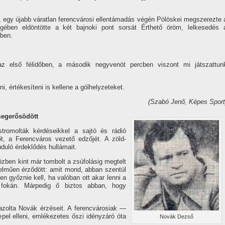
, egy újabb váratlan ferencvárosi ellentámadás végén Pölöskei megszerezte 
gében eldöntötte a két bajnoki pont sorsát Érthető öröm, lelkesedés 
iben.
 első félidőben, a második negyvenöt percben viszont mi játszattun
 értékesí­teni is kellene a gólhelyzeteket.
(Szabó Jenő, Képes Sport
megerősödött
tromolták kérdéseikkel a sajtó és rádió
t, a Ferencváros vezető edzőjét. A zöld-
duló érdeklődés hullámait.
özben kint már tombolt a zsúfolásig megtelt
telműen érződött: amit mond, abban szentül
 győznie kell, ha valóban ott akar lenni a
 fokán. Márpedig ő biztos abban, hogy
gazolta Novák érzéseit. A ferencvárosiak —
epel elleni, emlékezetes őszi idényzáró óta
Novák Dezső