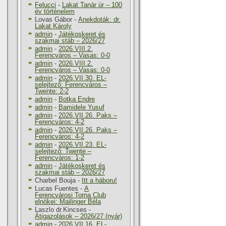
Felucci
-
Lakat Tanár úr – 100
év történelem
Lovas Gábor
-
Anekdoták: dr.
Lakat Károly
admin
-
Játékoskeret és
szakmai stáb – 2026/27
admin
-
2026.VIII.2.
Ferencváros – Vasas: 0-0
admin
-
2026.VIII.2.
Ferencváros – Vasas: 0-0
admin
-
2026.VII.30. EL-
selejtező: Ferencváros –
Twente: 2-2
admin
-
Botka Endre
admin
-
Bamidele Yusuf
admin
-
2026.VII.26. Paks –
Ferencváros: 4-2
admin
-
2026.VII.26. Paks –
Ferencváros: 4-2
admin
-
2026.VII.23. EL-
selejtező: Twente –
Ferencváros: 1-2
admin
-
Játékoskeret és
szakmai stáb – 2026/27
Charbel Bouja
-
Itt a háboru!
Lucas Fuentes
-
A
Ferencvárosi Torna Club
elnökei: Mailinger Béla
Laszlo dr.Kincses
-
Átigazolások – 2026/27 (nyár)
admin
-
2026.VII.16. EL-