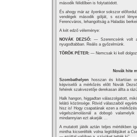
második félidőben is folytatódott.
És ahogy már az ilyenkor sokszor előfordul
vendégek második gólját, s ezzel lénye
Ferencváros, lehangoltság a Haladás berke
A két edző véleménye:
NOVÁK DEZSŐ:
— Szerencsénk volt az
nyugodtabban. Reális a győzelmünk.
TÖRÖK PÉTER:
— Nemcsak ki kell dolgozni,
Novák hite 
Szombathelyen
hosszan és kitartóan os
képviselői a mérkőzés előtt Novák Dezső
fehérek szakvezetője derekasan állta a rázú
Halk hangon, higgadtan válaszolgatott, mik
lelátó közönsége. Rövid válaszaiból egyér
hisz is! Hogy csapatának ezen a mérkőzésen
végelszámolásnál a dobogó valamelyik
mindannyian ezt akarják …
A mutatott játék aztán teljes mértékben i
mintha kicserélték volna legtöbbjüket a Cs
— ezúttal valóban a „szí­vüket tették ki”.