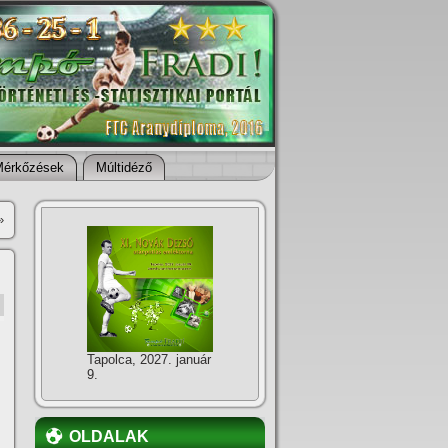
Mérkőzések
Múltidéző
»
Tapolca, 2027. január
9.
OLDALAK