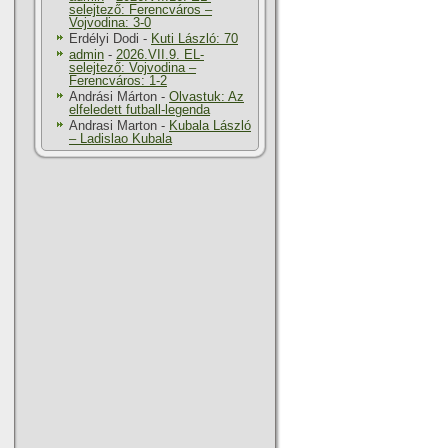
selejtező: Ferencváros –
Vojvodina: 3-0
Erdélyi Dodi
-
Kuti László: 70
admin
-
2026.VII.9. EL-
selejtező: Vojvodina –
Ferencváros: 1-2
Andrási Márton
-
Olvastuk: Az
elfeledett futball-legenda
Andrasi Marton
-
Kubala László
– Ladislao Kubala