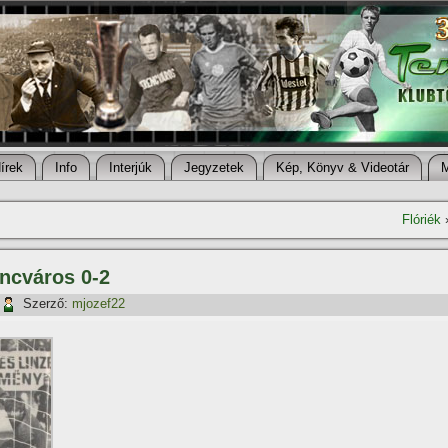
í­rek
Info
Interjúk
Jegyzetek
Kép, Könyv & Videotár
Flóriék
encváros 0-2
Szerző:
mjozef22