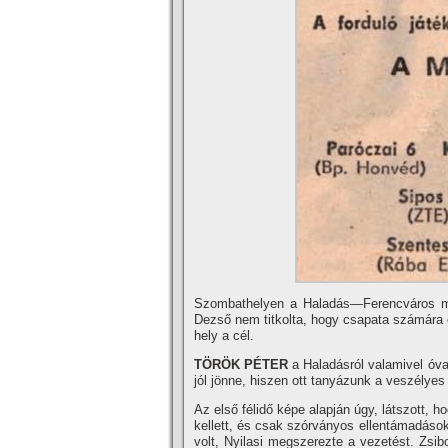
Szombathelyen a Haladás—Ferencváros mér
Dezső nem titkolta, hogy csapata számára 
hely a cél.
TÖRÖK PÉTER
a Haladásról valamivel óva
jól jönne, hiszen ott tanyázunk a veszélye
Az első félidő képe alapján úgy, látszott, 
kellett, és csak szórványos ellentámadások
volt, Nyilasi megszerezte a vezetést. Zsib