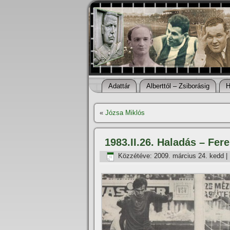
Adattár
Alberttól – Zsiborásig
H
«
Józsa Miklós
1983.II.26. Haladás – Fer
Közzétéve:
2009. március 24. kedd
|