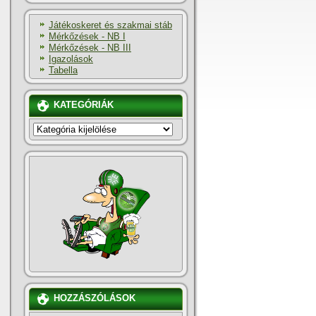
Játékoskeret és szakmai stáb
Mérkőzések - NB I
Mérkőzések - NB III
Igazolások
Tabella
KATEGÓRIÁK
KATEGÓRIÁK
HOZZÁSZÓLÁSOK