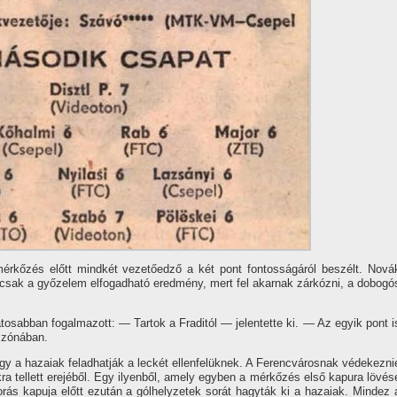
kőzés előtt mindkét vezetőedző a két pont fontosságáról beszélt. Nová
csak a győzelem elfogadható eredmény, mert fel akarnak zárkózni, a dobogó
tosabban fogalmazott: — Tartok a Fraditól — jelentette ki. — Az egyik pont i
s zónában.
hogy a hazaiak feladhatják a leckét ellenfelüknek. A Ferencvárosnak védekezni
ra tellett erejéből. Egy ilyenből, amely egyben a mérkőzés első kapura lövés
orás kapuja előtt ezután a gólhelyzetek sorát hagyták ki a hazaiak. Mindez 