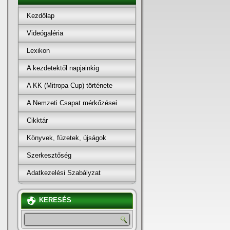
Kezdőlap
Videógaléria
Lexikon
A kezdetektől napjainkig
A KK (Mitropa Cup) története
A Nemzeti Csapat mérkőzései
Cikktár
Könyvek, füzetek, újságok
Szerkesztőség
Adatkezelési Szabályzat
KERESÉS