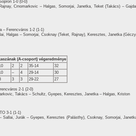
Sopron 1-0 (0-0)
ajnay, Crnomarkovic – Halgas, Somorjai, Janetka, Teket (Takács) – Gajda
 – Ferencváros 1-2 (1-1)
ai, Halgas – Somorjai, Csoknay (Teket, Rajnay), Keresztes, Janetka (Géczy
akaszának (A-csoport) végeredménye
10
2
2
35-14
32
10
–
4
29-14
30
8
3
3
29-22
27
rencváros 2-1 (2-0)
arkovic, Takács – Schultz, Gyepes, Keresztes, Janetka – Halgas, Kriston
TO 3-1 (1-1)
 Sallai, Jurák – Gyepes, Keresztes (Palásthy), Csoknay, Somorjai, Janetk