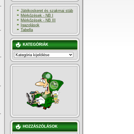
–
Játékoskeret és szakmai stáb
Mérkőzések - NB I
Mérkőzések - NB III
Igazolások
,
Tabella
KATEGÓRIÁK
KATEGÓRIÁK
–
,
,
HOZZÁSZÓLÁSOK