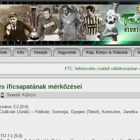
í­rek
Info
Interjúk
Jegyzetek
Kép, Könyv & Videotár
FTC: felkészülés családi vállalkozásban
és ificsapatának mérkőzései
Szerző:
K@rcsi
cváros 2-2 (0-0)
ákvári (Jurák) – Földvári, Somorjai, Gyepes (Teket), Keresztes, Janetka 
ETO 7-1 (5-0)