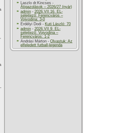
Laszlo dr.Kincses
-
Átigazolások – 2026/27 (nyár)
a
admin
-
2026.VII.16. EL-
selejtező: Ferencváros –
Vojvodina: 3-0
Erdélyi Dodi
-
Kuti László: 70
admin
-
2026.VII.9. EL-
selejtező: Vojvodina –
Ferencváros: 1-2
,
Andrási Márton
-
Olvastuk: Az
elfeledett futball-legenda
a
–