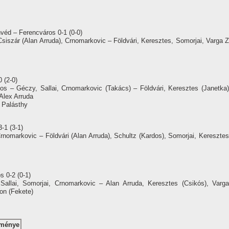
nvéd – Ferencváros 0-1 (0-0)
siszár (Alan Arruda), Crnomarkovic – Földvári, Keresztes, Somorjai, Varga Z
 (2-0)
s – Géczy, Sallai, Crnomarkovic (Takács) – Földvári, Keresztes (Janetka)
 Alex Arruda
, Palásthy
-1 (3-1)
nomarkovic – Földvári (Alan Arruda), Schultz (Kardos), Somorjai, Keresztes
 0-2 (0-1)
allai, Somorjai, Crnomarkovic – Alan Arruda, Keresztes (Csikós), Varga
ton (Fekete)
dménye