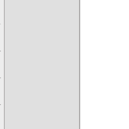
.
,
,
,