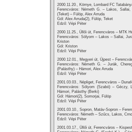
2000.11.20., Környe, Lombard FC Tatabánya
Ferencváros: Németh G. – Lakos, Sallai, 
(Teket) – Fülöp, Alex Arruda
Gól: Alex Arruda(2), Fülöp, Teket
Edző: Vépi Péter
2000.11.25., Üllői út, Ferencváros – MTK Hu
Ferencváros: Sólyom – Lakos – Sallai, Jur
Kriston
Gól: Kriston
Edző: Vépi Péter
2000.12.01., Megyeri út, Újpest – Ferencvár
Ferencváros: Németh G. – Jurák, Cheregi
(Palásthy) – Hámori, Alex Arruda
Edző: Vépi Péter
2001.03.03., Népliget, Ferencváros – Dunafe
Ferencváros: Sólyom (Szabó) – Géczy, L
Hámori, Palásthy (Berki)
Gól: Hámori(2), Somorjai, Fülöp
Edző: Vépi Péter
2001.03.10., Sopron, Matáv-Sopron – Feren
Ferencváros: Németh – Szűcs, Lakos, Crnom
Edző: Vépi Péter
2001.03.17., Üllői út, Ferencváros – Kispes