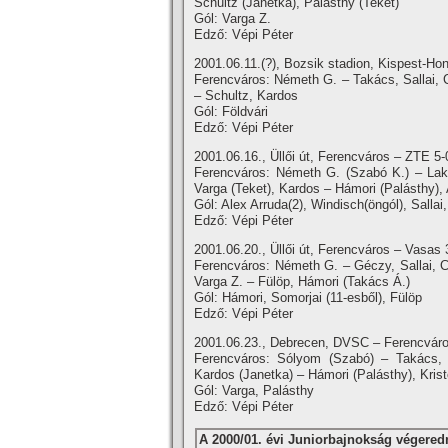
Schultz (Janetka), Palásthy (Teket)
Gól: Varga Z.
Edző: Vépi Péter
2001.06.11.(?), Bozsik stadion, Kispest-Ho
Ferencváros: Németh G. – Takács, Sallai, C
– Schultz, Kardos
Gól: Földvári
Edző: Vépi Péter
2001.06.16., Üllői út, Ferencváros – ZTE 5-0
Ferencváros: Németh G. (Szabó K.) – Lako
Varga (Teket), Kardos – Hámori (Palásthy),
Gól: Alex Arruda(2), Windisch(öngól), Sallai
Edző: Vépi Péter
2001.06.20., Üllői út, Ferencváros – Vasas 3
Ferencváros: Németh G. – Géczy, Sallai, Cr
Varga Z. – Fülöp, Hámori (Takács Á.)
Gól: Hámori, Somorjai (11-esből), Fülöp
Edző: Vépi Péter
2001.06.23., Debrecen, DVSC – Ferencváros
Ferencváros: Sólyom (Szabó) – Takács, S
Kardos (Janetka) – Hámori (Palásthy), Kris
Gól: Varga, Palásthy
Edző: Vépi Péter
A 2000/01. évi Juniorbajnokság végere