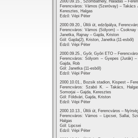
2000.09.15., Szombathely, Haladás – Feren
Ferencváros: Vámos (Szeróvay) – Takács Á.
Keresztes, Halgas
Edző: Vépi Péter
2000.09.20., Üllői út, edzőpálya, Ferencváro
Ferencváros: Vámos (Sólyom) – Csoknay – T
Janetka, Rajnay – Gajda, Kriston
Gól: Gajda(2), Kriston, Janetka (11-esből)
Edző: Vépi Péter
2000.09.25., Győr, Győri ETO – Ferencváros
Ferencváros: Sólyom – Gyepes (Jurák) – 
Gajda, Rob
Gól: Janetka (11-esből)
Edző: Vépi Péter
2000.10.01., Bozsik stadion, Kispest – Fere
Ferencváros: Szabó K. – Takács, Halgas 
Somorjai – Gajda, Keresztes
Gól: Földvári, Gajda, Kriston
Edző: Vépi Péter
2000.10.13., Üllői út, Ferencváros – Nyí­rsé
Ferencváros: Vámos – Lipcsei, Sallai, Sz
Halgas
Gól: Lipcsei
Edző: Vépi Péter