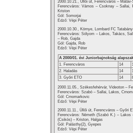
2000.10.21., Üllői út, Ferencváros – Matáv-
Ferencváros: Vámos – Csoknay – Sallai, R
Kriston
Gól: Somorjai
Edző: Vépi Péter
2000.10.30., Környe, Lombard FC Tatabánya
Ferencváros: Sólyom – Lakos, Takács, Sall
– Rob, Gajda
Gól: Gajda, Rob
Edző: Vépi Péter
A 2000/01. évi Juniorbajnokság alapsz
1. Ferencváros
14
2. Haladás
14
3. Győri ETO
14
2000.11.05., Székesfehérvár, Videoton – Fe
Ferencváros: Szabó – Sallai, Lakos, Crnom
Gól: Crnomarkovic
Edző: Vépi Péter
2000.11.11., Üllői út, Ferencváros – Győri E
Ferencváros: Németh (Szabó K.) – Lakos –
(Csikós) – Kriston, Halgas
Gól: Palásthy(2), Gyepes
Edző: Vépi Péter