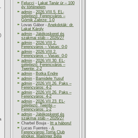
Felucci
-
Lakat Tanár úr – 100
,
év történelem
admin
-
2026.VIII.5. EL-
selejtező: Ferencváros –
Górnik Zabrze: 1-0
Lovas Gábor
-
Anekdoták: dr.
Lakat Károly
admin
-
Játékoskeret és
)
szakmai stáb – 2026/27
admin
-
2026.VIII.2.
Ferencváros – Vasas: 0-0
admin
-
2026.VIII.2.
Ferencváros – Vasas: 0-0
admin
-
2026.VII.30. EL-
selejtező: Ferencváros –
Twente: 2-2
admin
-
Botka Endre
admin
-
Bamidele Yusuf
admin
-
2026.VII.26. Paks –
Ferencváros: 4-2
admin
-
2026.VII.26. Paks –
Ferencváros: 4-2
admin
-
2026.VII.23. EL-
selejtező: Twente –
Ferencváros: 1-2
admin
-
Játékoskeret és
szakmai stáb – 2026/27
a
Charbel Bouja
-
Itt a háboru!
Lucas Fuentes
-
A
Ferencvárosi Torna Club
elnökei: Mailinger Béla