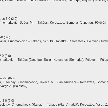
, Lakos, Sallai – Szűcs (Takács), Keresztes, Somorjai, Rajnay (Janetka) 
os 3-0 (2-0)
rnomarkovic, Szűcs M. – Takács, Keresztes, Somorjai (Janetka), Földvári 
-0 (0-0)
lai, Crnomarkovic – Takács, Schultz (Janetka), Keresztes?, Földvári (Jurák
-0 (2-0)
arkovic – Takács (Janetka), Sallai, Keresztes (Somorjai), Földvári – Fülöp
n 2-0 (0-0)
, Csoknay, Crnomarkovic, Takács Á. (Alan Arruda?) – Keresztes, Somorja
 Varga Z. (Palásthy)
 3-0 (2-0)
soknay, Crnomarkovic (Rajnay) – Takács (Alan Arruda?), Keresztes, Varga Z.