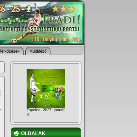
Mérkőzések
Múltidéző
»
–
Tapolca, 2027. január
9.
OLDALAK