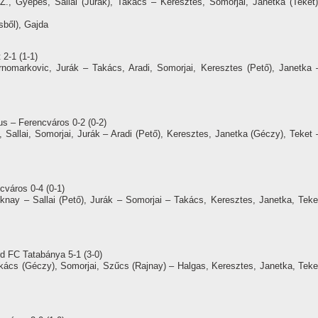
., Gyepes, Sallai (Jurák), Takács – Keresztes, Somorjai, Janetka (Teket)
sből), Gajda
 2-1 (1-1)
nomarkovic, Jurák – Takács, Aradi, Somorjai, Keresztes (Pető), Janetka 
us – Ferencváros 0-2 (0-2)
Sallai, Somorjai, Jurák – Aradi (Pető), Keresztes, Janetka (Géczy), Teket 
cváros 0-4 (0-1)
nay – Sallai (Pető), Jurák – Somorjai – Takács, Keresztes, Janetka, Teke
rd FC Tatabánya 5-1 (3-0)
kács (Géczy), Somorjai, Szűcs (Rajnay) – Halgas, Keresztes, Janetka, Teke