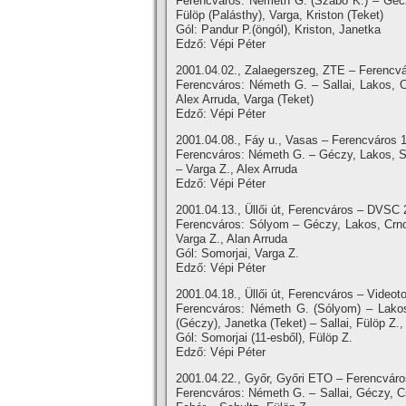
Ferencváros: Németh G. (Szabó K.) – Géczy
Fülöp (Palásthy), Varga, Kriston (Teket)
Gól: Pandur P.(öngól), Kriston, Janetka
Edző: Vépi Péter
2001.04.02., Zalaegerszeg, ZTE – Ferencvár
Ferencváros: Németh G. – Sallai, Lakos, C
Alex Arruda, Varga (Teket)
Edző: Vépi Péter
2001.04.08., Fáy u., Vasas – Ferencváros 1
Ferencváros: Németh G. – Géczy, Lakos, Sal
– Varga Z., Alex Arruda
Edző: Vépi Péter
2001.04.13., Üllői út, Ferencváros – DVSC 2
Ferencváros: Sólyom – Géczy, Lakos, Crnom
Varga Z., Alan Arruda
Gól: Somorjai, Varga Z.
Edző: Vépi Péter
2001.04.18., Üllői út, Ferencváros – Videoto
Ferencváros: Németh G. (Sólyom) – Lakos
(Géczy), Janetka (Teket) – Sallai, Fülöp Z.,
Gól: Somorjai (11-esből), Fülöp Z.
Edző: Vépi Péter
2001.04.22., Győr, Győri ETO – Ferencváros
Ferencváros: Németh G. – Sallai, Géczy, C