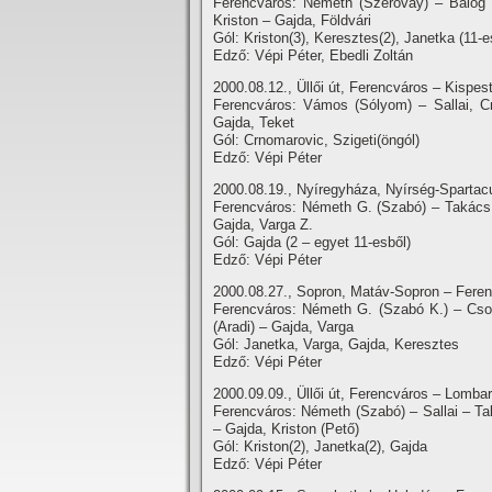
Ferencváros: Németh (Szeróvay) – Balog Z
Kriston – Gajda, Földvári
Gól: Kriston(3), Keresztes(2), Janetka (11-e
Edző: Vépi Péter, Ebedli Zoltán
2000.08.12., Üllői út, Ferencváros – Kispest
Ferencváros: Vámos (Sólyom) – Sallai, Cr
Gajda, Teket
Gól: Crnomarovic, Szigeti(öngól)
Edző: Vépi Péter
2000.08.19., Nyí­regyháza, Nyí­rség-Spartac
Ferencváros: Németh G. (Szabó) – Takács, 
Gajda, Varga Z.
Gól: Gajda (2 – egyet 11-esből)
Edző: Vépi Péter
2000.08.27., Sopron, Matáv-Sopron – Feren
Ferencváros: Németh G. (Szabó K.) – Csok
(Aradi) – Gajda, Varga
Gól: Janetka, Varga, Gajda, Keresztes
Edző: Vépi Péter
2000.09.09., Üllői út, Ferencváros – Lomba
Ferencváros: Németh (Szabó) – Sallai – Ta
– Gajda, Kriston (Pető)
Gól: Kriston(2), Janetka(2), Gajda
Edző: Vépi Péter