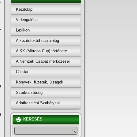
,
Kezdőlap
Videógaléria
–
Lexikon
A kezdetektől napjainkig
A KK (Mitropa Cup) története
–
A Nemzeti Csapat mérkőzései
Cikktár
Könyvek, füzetek, újságok
t
Szerkesztőség
Adatkezelési Szabályzat
t
KERESÉS