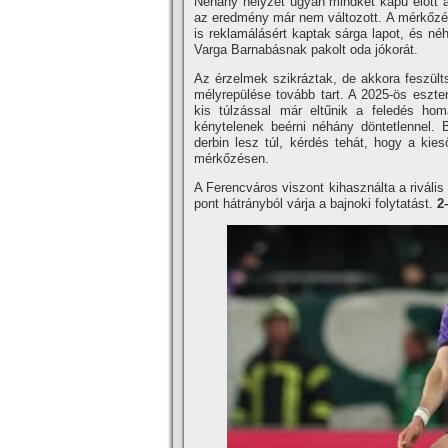
Néhány helyzet ugyan mindkét kapu előtt ad
az eredmény már nem változott. A mérkőzés h
is reklamálásért kaptak sárga lapot, és néh
Varga Barnabásnak pakolt oda jókorát.
Az érzelmek szikráztak, de akkora feszülts
mélyrepülése tovább tart. A 2025-ös eszte
kis túlzással már eltűnik a feledés ho
kénytelenek beérni néhány döntetlennel. 
derbin lesz túl, kérdés tehát, hogy a kies
mérkőzésen.
A Ferencváros viszont kihasználta a rivális
pont hátrányból várja a bajnoki folytatást.
2