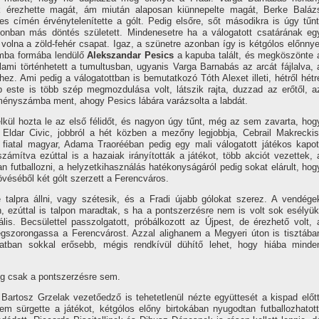
k érezhette magát, ám miután alaposan kiünnepelte magát, Berke Baláz
s címén érvénytelenítette a gólt. Pedig elsőre, sőt másodikra is úgy tűnt
onban más döntés született. Mindenesetre ha a válogatott csatárának eg
volna a zöld-fehér csapat. Igaz, a szünetre azonban így is kétgólos előnnye
omba formába lendülő
Alekszandar Pesics
a kapuba talált, és megköszönte 
ami történhetett a tumultusban, ugyanis Varga Barnabás az arcát fájlalva, 
ez. Ami pedig a válogatottban is bemutatkozó Tóth Alexet illeti, hétről hétr
ap este is több szép megmozdulása volt, látszik rajta, duzzad az erőtől, a
lményszámba ment, ahogy Pesics lábára varázsolta a labdát.
kül hozta le az első félidőt, és nagyon úgy tűnt, még az sem zavarta, hog
ól Eldar Civic, jobbról a hét közben a mezőny legjobbja, Cebrail Makreckis
fiatal magyar, Adama Traorééban pedig egy mali válogatott játékos kapot
ámítva ezúttal is a hazaiak irányították a játékot, több akciót vezettek, 
n futballozni, a helyzetkihasználás hatékonyságáról pedig sokat elárult, hog
lövéséből két gólt szerzett a Ferencváros.
 talpra állni, vagy szétesik, és a Fradi újabb gólokat szerez. A vendége
, ezúttal is talpon maradtak, s ha a pontszerzésre nem is volt sok esélyük
is. Becsülettel passzolgatott, próbálkozott az Újpest, de érezhető volt, 
egszorongassa a Ferencvárost. Azzal alighanem a Megyeri úton is tisztába
natban sokkal erősebb, mégis rendkívül dühítő lehet, hogy hiába minde
ég csak a pontszerzésre sem.
artosz Grzelak vezetőedző is tehetetlenül nézte együttesét a kispad előtt
m sürgette a játékot, kétgólos előny birtokában nyugodtan futballozhatott