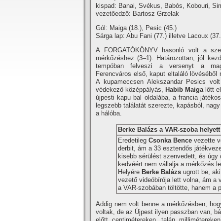
kispad: Banai, Svékus, Babós, Kobouri, Sim
vezetőedző: Bartosz Grzelak
Gól: Maiga (18.), Pesic (45.)
Sárga lap: Abu Fani (77.) illetve Lacoux (37.
A FORGATÓKÖNYV hasonló volt a szer
mérkőzéshez (3–1). Határozottan, jól kezd
tempóban felveszi a versenyt a ma
Ferencváros első, kaput eltaláló lövéséből
A kupameccsen Alekszandar Pesics volt 
védekező középpályás,
Habib Maiga
lőtt e
újpesti kapu bal oldalába, a francia játéko
legszebb találatát szerezte, kapásból, nagy 
a hálóba.
Berke Balázs a VAR-szoba helyett
Eredetileg
Csonka Bence
vezette v
derbit, ám a 33 esztendős játékvez
kisebb sérülést szenvedett, és úgy 
kedvéért nem vállalja a mérkőzés l
Helyére
Berke Balázs
ugrott be, aki
vezető videóbírója lett volna, ám a
a VAR-szobában töltötte, hanem a pá
Addig nem volt benne a mérkőzésben, hogy 
voltak, de az Újpest ilyen passzban van, b
előtt centimétereken, talán millimétere