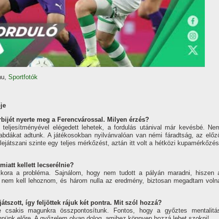
.hu,
Sportfotók
je
bijét nyerte meg a Ferencvárossal. Milyen érzés?
 teljesítményével elégedett lehetek, a fordulás utánival már kevésbé. Ne
 labdákat adtunk. A játékosokban nyilvánvalóan van némi fáradtság, az előz
 lejátszani szinte egy teljes mérkőzést, aztán itt volt a hétközi kupamérkőzés
iatt kellett lecserélnie?
kkora a probléma. Sajnálom, hogy nem tudott a pályán maradni, hiszen 
 őt nem kell lehoznom, és három nulla az eredmény, biztosan megadtam voln
szott, így feljöttek rájuk két pontra. Mit szól hozzá?
e csakis magunkra összpontosítunk. Fontos, hogy a győztes mentalitá
nünk előre. A győzelem olyan dolog, amihez könnyen hozzá lehet szokni!