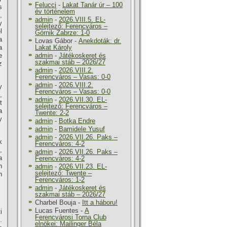
Felucci
-
Lakat Tanár úr – 100
s
év történelem
,
admin
-
2026.VIII.5. EL-
y
selejtező: Ferencváros –
l
Górnik Zabrze: 1-0
a
Lovas Gábor
-
Anekdoták: dr.
a
Lakat Károly
e
admin
-
Játékoskeret és
szakmai stáb – 2026/27
z
admin
-
2026.VIII.2.
Ferencváros – Vasas: 0-0
admin
-
2026.VIII.2.
y
Ferencváros – Vasas: 0-0
,
admin
-
2026.VII.30. EL-
t
selejtező: Ferencváros –
a
Twente: 2-2
y
admin
-
Botka Endre
admin
-
Bamidele Yusuf
admin
-
2026.VII.26. Paks –
k
Ferencváros: 4-2
,
admin
-
2026.VII.26. Paks –
a
Ferencváros: 4-2
n
admin
-
2026.VII.23. EL-
selejtező: Twente –
n
Ferencváros: 1-2
admin
-
Játékoskeret és
szakmai stáb – 2026/27
Charbel Bouja
-
Itt a háboru!
Lucas Fuentes
-
A
i
Ferencvárosi Torna Club
.
elnökei: Mailinger Béla