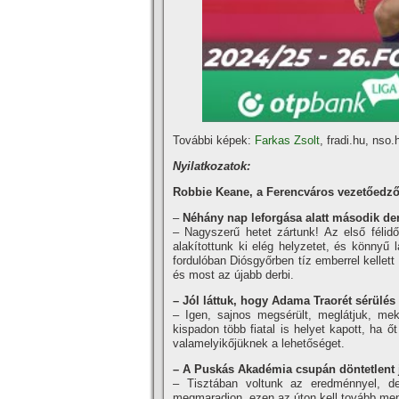
További képek:
Farkas Zsolt
, fradi.hu, nso
Nyilatkozatok:
Robbie Keane,
a Ferencváros vezetőedző
–
Néhány nap leforgása alatt második der
– Nagyszerű hetet zártunk! Az első félidő
alakítottunk ki elég helyzetet, és könnyű
fordulóban Diósgyőrben tíz emberrel kellett
és most az újabb derbi.
–
Jól láttuk, hogy Adama Traorét sérülés m
– Igen, sajnos megsérült, meglátjuk, me
kispadon több fiatal is helyet kapott, ha
valamelyikőjüknek a lehetőséget.
–
A Puskás Akadémia csupán döntetlent ját
– Tisztában voltunk az eredménnyel, d
megmaradjon, ezen az úton kell tovább men