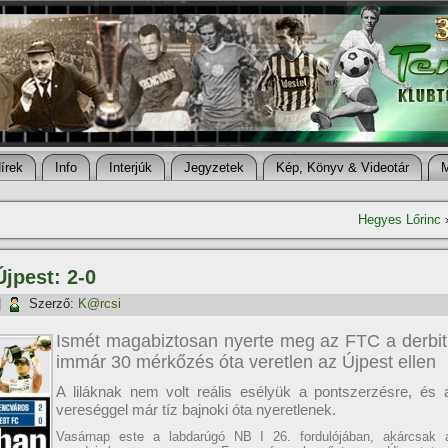
í­rek
Info
Interjúk
Jegyzetek
Kép, Könyv & Videotár
Hegyes Lőrinc
Újpest: 2-0
|
Szerző:
K@rcsi
Ismét magabiztosan nyerte meg az FTC a derbit
immár 30 mérkőzés óta veretlen az Újpest ellen
A liláknak nem volt reális esélyük a pontszerzésre, és 
vereséggel már tíz bajnoki óta nyeretlenek.
Vasárnap este a labdarúgó NB I 26. fordulójában, akárcsak 