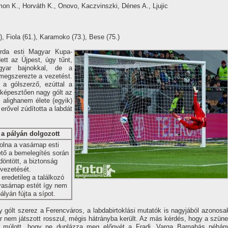
on K., Horváth K., Onovo, Kaczvinszki, Dénes A., Ljujic
), Fiola (61.), Karamoko (73.), Bese (75.)
da esti Magyar Kupa-
ett az Újpest, úgy tűnt,
gyar bajnokkal, de a
 megszerezte a vezetést.
a gólszerző, ezúttal a
lképesztően nagy gólt az
s alighanem élete (egyik)
erővel zúdította a labdát
 a pályán dolgozott
olna a vasárnap esti
ető a bemelegítés során
döntött, a biztonság
evezetését.
 eredetileg a találkozó
 vasárnap estét így nem
lyán fújta a sípot.
gólt szerez a Ferencváros, a labdabirtoklási mutatók is nagyjából azonosa
ár nem játszott rosszul, mégis hátrányba került. Az más kérdés, hogy a szüne
ken múlott, hogy ne duplázza meg előnyét a Fradi. Varga Barnabás néhán