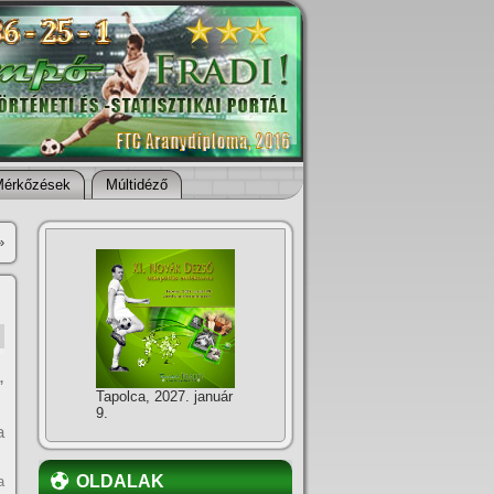
Mérkőzések
Múltidéző
»
,
Tapolca, 2027. január
9.
a
OLDALAK
a