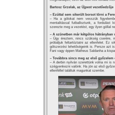
Bartosz Grzelak,
az Újpest vezetőedzője
–
Ezúttal sem sikerült borsot törni a Fere
– Ha a gólokat nem vesszük figyelembe,
mentalitással futballoztunk, a fordulás
szerezte meg a vezetést, egy ilyen góllal n
–
A szünetben már kétgólos hátrányban vo
– Úgy éreztem, nincs szükség cserére, m
próbáljuk feltartóztatni az ellenfelet. Ez
gólszerzési lehetőségeink is. Persze azt i
Fani vagy éppen Matheus Saldanha a kispadr
–
Továbbra sincs meg az első győzelem 
– A derbin nyilván szerettünk volna mi is n
szégyenkezni valónk. Ha jön az első győze
ellenféllel találtuk magunkat szembe.