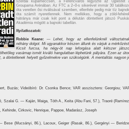
szerdai kupameccsen, a Ferencváros legyőzte az Újpestet 
Groupama Arénában. Az FTC a 2–0-s sikerével immár 30 találkoz
óta veretlen ősi riválisával szemben, ellenfele pedig már tíz bajnok
óta számít nyeretlennek. Nem mellékes, hogy a zöld-fehére
hátránya már csak két pont a délután döntetlent játszó Puská
Akadémia mögött a bajnoki tabellán.
Nyilatkozatok:
Robbie Keane:
— Lehet, hogy az ellenfelünknél változtatna
néhány dolgot. Mi ugyanakkor készen állunk és várjuk a mérkőzést
Kicsit furcsa, ha négy-öt nap leforgása alatt kétszer játszo
mélhetőleg vasárnap ismét kiváló hangulatban léphetünk pályára. Ezen az úto
t, a döntetlenek helyett győzelmekre van szükségünk. A mentalitás nagyon j
bert, Buzás; Videóbíró: Dr. Csonka Bence; VAR asszisztens: Georgiou; VA
Szalai G. — Kaján, Maiga, Tóth A., Keita (Abu Fani, 57.), Traoré (Ramírez
, Kehinde, Cirkovic, Henrique, Pappoe, Madarász, Joseph
 — Bese (Mucsányi, 86.), Lacoux, Geiger (Rasak, 86.), Gergényi — Beridze