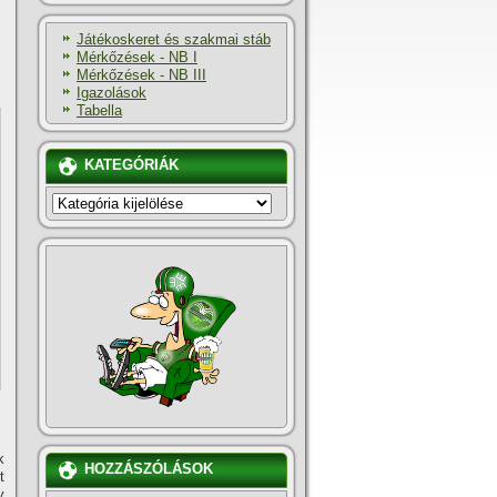
Játékoskeret és szakmai stáb
Mérkőzések - NB I
Mérkőzések - NB III
Igazolások
Tabella
KATEGÓRIÁK
KATEGÓRIÁK
k
HOZZÁSZÓLÁSOK
t
y