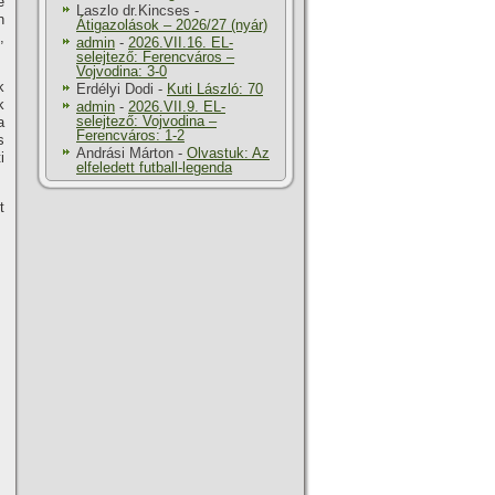
e
Laszlo dr.Kincses
-
n
Átigazolások – 2026/27 (nyár)
,
admin
-
2026.VII.16. EL-
selejtező: Ferencváros –
Vojvodina: 3-0
k
Erdélyi Dodi
-
Kuti László: 70
k
admin
-
2026.VII.9. EL-
selejtező: Vojvodina –
a
Ferencváros: 1-2
s
Andrási Márton
-
Olvastuk: Az
i
elfeledett futball-legenda
t