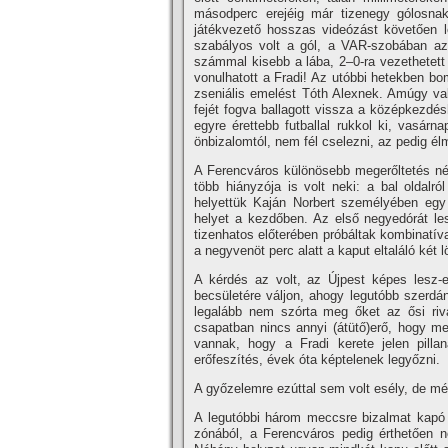
másodperc erejéig már tizenegy gólosna
játékvezető hosszas videózást követően le
szabályos volt a gól, a VAR-szobában az
számmal kisebb a lába, 2–0-ra vezethetett 
vonulhatott a Fradi! Az utóbbi hetekben b
zseniális emelést Tóth Alexnek. Amúgy val
fejét fogva ballagott vissza a középkezdésh
egyre érettebb futballal rukkol ki, vasárn
önbizalomtól, nem fél cselezni, az pedig é
A Ferencváros különösebb megerőltetés nél
több hiányzója is volt neki: a bal oldalr
helyettük Kaján Norbert személyében egy 
helyet a kezdőben. Az első negyedórát lesz
tizenhatos előterében próbáltak kombinatíva
a negyvenöt perc alatt a kaput eltaláló két 
A kérdés az volt, az Újpest képes lesz-e
becsületére váljon, ahogy legutóbb szerdán
legalább nem szórta meg őket az ősi rivál
csapatban nincs annyi (átütő)erő, hogy m
vannak, hogy a Fradi kerete jelen pilla
erőfeszítés, évek óta képtelenek legyőzni.
A győzelemre ezúttal sem volt esély, de m
A legutóbbi három meccsre bizalmat kapó B
zónából, a Ferencváros pedig érthetően ne