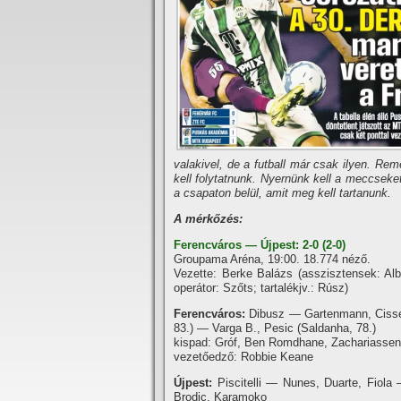
valakivel, de a futball már csak ilyen. Re
kell folytatnunk. Nyernünk kell a meccseke
a csapaton belül, amit meg kell tartanunk.
A mérkőzés:
Ferencváros — Újpest: 2-0 (2-0)
Groupama Aréna, 19:00. 18.774 néző.
Vezette: Berke Balázs (asszisztensek: Al
operátor: Szőts; tartalékjv.: Rúsz)
Ferencváros:
Dibusz — Gartenmann, Cissé, 
83.) — Varga B., Pesic (Saldanha, 78.)
kispad: Gróf, Ben Romdhane, Zachariassen
vezetőedző: Robbie Keane
Újpest:
Piscitelli — Nunes, Duarte, Fiola
Brodic, Karamoko