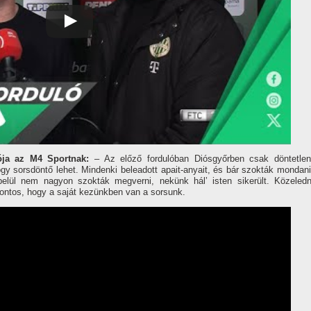
ója az M4 Sportnak:
– Az előző fordulóban Diósgyőrben csak döntetlen
gy sorsdöntő lehet. Mindenki beleadott apait-anyait, és bár szokták mondani
elül nem nagyon szokták megverni, nekünk hál’ isten sikerült. Közeledn
fontos, hogy a saját kezünkben van a sorsunk.