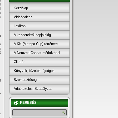
a
ó
Kezdőlap
i
k
s
Videógaléria
Lexikon
A kezdetektől napjainkig
k
.
A KK (Mitropa Cup) története
l
n
ó
A Nemzeti Csapat mérkőzései
Cikktár
Könyvek, füzetek, újságok
Szerkesztőség
R
Adatkezelési Szabályzat
,
KERESÉS
,