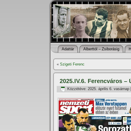
Adattár
Alberttól – Zsiborásig
H
«
Szigeti Ferenc
2025.IV.6. Ferencváros – 
Közzétéve:
2025. április 6. vasárnap