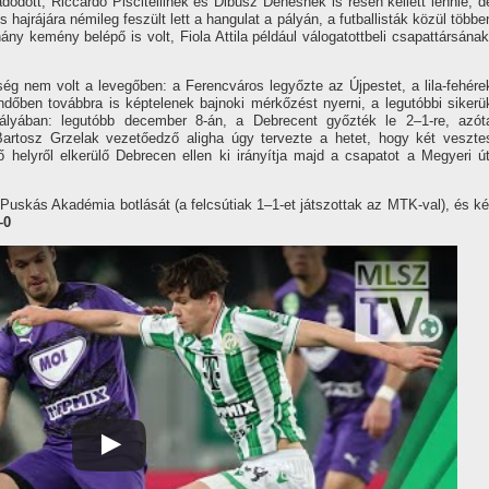
ódott, Riccardo Piscitellinek és Dibusz Dénesnek is résen kellett lennie, d
ajrájára némileg feszült lett a hangulat a pályán, a futballisták közül többe
ány kemény belépő is volt, Fiola Attila például válogatottbeli csapattársának
ég nem volt a levegőben: a Ferencváros legyőzte az Újpestet, a lila-fehére
ndőben továbbra is képtelenek bajnoki mérkőzést nyerni, a legutóbbi sikerü
mályában: legutóbb december 8-án, a Debrecent győzték le 2–1-re, azót
Bartosz Grzelak vezetőedző aligha úgy tervezte a hetet, hogy két veszte
ő helyről elkerülő Debrecen ellen ki irányítja majd a csapatot a Megyeri út
 Puskás Akadémia botlását (a felcsútiak 1–1-et játszottak az MTK-val), és ké
–0