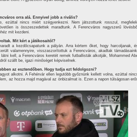
ncváros orra alá. Ennyivel jobb a rivális?
 ezúttal nincs miért szégyenkezni. Nem játszottunk rosszul, megfelel
t követően is összeszedettek maradtunk. A Ferencváros nagyszerű lövésbő
ehéz mit kezdeni.
ltak. Mit kért a játékosaitól?
aradt a kezdőcsapatunk a pályán. Arra kértem őket, hogy harcoljanak, é
 sikerült valamennyire, visszaszorítottuk a Ferencváros, akadtak támadásaink
s látni kell, a Ferencváros keretét remek futballisták alkotják, Mohammed Ab
ól szállt be, igazi minőséget képviselnek.
ebben az esztendőben. Hogy tudja ezt feldolgozni?
agyot alkotni. A Fehérvár ellen legutóbb győznünk kellett volna, ezúttal ninc
lem, az hozza majd magával az önbizalmat is. Ezen a napon túlságosan erő