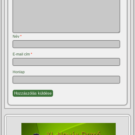
Név
*
E-mail cím
*
Honlap