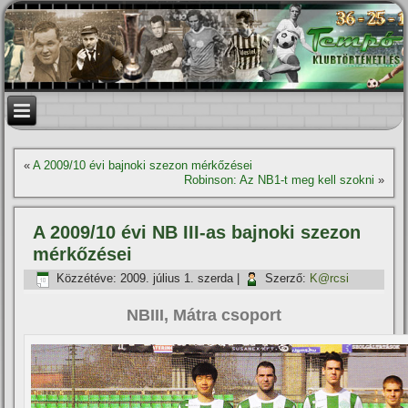
«
A 2009/10 évi bajnoki szezon mérkőzései
Robinson: Az NB1-t meg kell szokni
»
A 2009/10 évi NB III-as bajnoki szezon
mérkőzései
Közzétéve:
2009. július 1. szerda
|
Szerző:
K@rcsi
NBIII, Mátra csoport