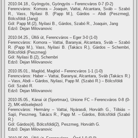
2010.04.18., Gyöngyös, Gyöngyös – Ferencváros 0-7 (0-2)
Ferencváros: Komora – Joaquin, Vattai, Alcantara, Sváb – Szabó
R., Vass, Nyilasi B. (Papp M.), Gárdos – Abdi (Peszmeg),
Bölcsföldi (Jang)
Gól: Papp M.(2), Nyilasi B., Gárdos, Szabó R., Joaquin, Jang
Edző: Dejan Milovanovic
2010.04.25., Üllői út, Ferencváros – Eger 3-0 (1-0)
Ferencváros: Komora – Vattai, Baranyai, Alcantara, Sváb – Szabó
R. (Papp M.), Vass, Nyilasi B. (Takács R.), Gárdos – Schembri,
Bölcsföldi (Peszmeg)
Gól: Nyilasi B.(2), Schembri
Edző: Dejan Milovanovic
2010.05.01., Maglód, Maglód – Ferencváros 1-1 (1-0)
Ferencváros: Haber – Vattai, Baranyai, Alcantara, Sváb (Takács R.)
– Vass, Abdi – Gárdos, Nyilasi, Papp M. (Szabó R.) – Bölcsföldi
Gól: Szabó R.
Edző: Dejan Milovanovic
2010.05.05., Kánai út (Sportmax), Unione FC – Ferencváros 0-8 (0-
2), MK-előselejtező
Ferencváros: Hermány – Vattai, Nyárasdi, Horváth G., Tóbiás –
Sajó, Peszmeg, Takács R., Papp M. – Gárdos, Bölcsföldi (Szabó
R.)
Gól: Gárdos(4), Bölcsföldi(2), Peszmeg, Horváth G.
Edző: Dejan Milovanovic