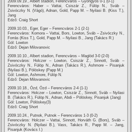
2009.09.19., Albert stadion, Ferencváros – Gyöngyös 0-1 (0-1)
Ferencváros: Haber – Vattai, Csiszár Z., Fülöp N., Sváb –
Zsivóczky N. (Vágó), Adnan, Gold, Papp M. – Nyilasi B. (Kiss T.),
Jang
Edző: Craig Short
2009.10.03., Eger, Eger – Ferencváros 2-1 (2-1)
Ferencváros: Komora – Vattai, Bors, Lowton, Sváb – Zsivóczky N.,
Forrás (Kiss T.), Gold, Papp M. – Nyilasi B., Jang (Takács R.)
Gól: Lowton
Edző: Dejan Milovanovic
2009.10.10., Albert stadion, Ferencváros – Maglód 3-0 (2-0)
Ferencváros: Holczer – Lowton, Csiszár Z., Sinnott, Sváb –
Zsivóczky N., Fülöp N., Adnan (Takács R.), Ashmore – Pisanjuk
(Nyilasi B.), Pölöskey (Papp M.)
Gól: Lowton, Ashmore, Fülöp N.
Edző: Dejan Milovanovic
2009.10.18., Ózd, Ózd – Ferencváros 2-4 (1-1)
Ferencváros: Holczer – Lowton, Csiszár Z., Sinnott, Sváb – Nyilasi
B. (Takács R.), Fülöp N., Adnan, Abdi – Pölöskey, Pisanjuk (Jang)
Gól: Lowton, Pölöskey(3)
Edző: Craig Short
2009.10.24., Putnok, Putnok – Ferencváros 1-3 (0-2)
Ferencváros: Holczer – Vattai, Sinnott, Horváth G. (Bors), Sváb –
Zsivóczky N. (Nyilasi B.), Vass, Takács R., Papp M. – Jang,
Pisanjuk (Kovács I.)