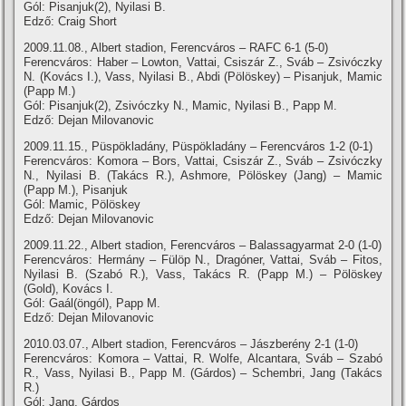
Gól: Pisanjuk(2), Nyilasi B.
Edző: Craig Short
2009.11.08., Albert stadion, Ferencváros – RAFC 6-1 (5-0)
Ferencváros: Haber – Lowton, Vattai, Csiszár Z., Sváb – Zsivóczky
N. (Kovács I.), Vass, Nyilasi B., Abdi (Pölöskey) – Pisanjuk, Mamic
(Papp M.)
Gól: Pisanjuk(2), Zsivóczky N., Mamic, Nyilasi B., Papp M.
Edző: Dejan Milovanovic
2009.11.15., Püspökladány, Püspökladány – Ferencváros 1-2 (0-1)
Ferencváros: Komora – Bors, Vattai, Csiszár Z., Sváb – Zsivóczky
N., Nyilasi B. (Takács R.), Ashmore, Pölöskey (Jang) – Mamic
(Papp M.), Pisanjuk
Gól: Mamic, Pölöskey
Edző: Dejan Milovanovic
2009.11.22., Albert stadion, Ferencváros – Balassagyarmat 2-0 (1-0)
Ferencváros: Hermány – Fülöp N., Dragóner, Vattai, Sváb – Fitos,
Nyilasi B. (Szabó R.), Vass, Takács R. (Papp M.) – Pölöskey
(Gold), Kovács I.
Gól: Gaál(öngól), Papp M.
Edző: Dejan Milovanovic
2010.03.07., Albert stadion, Ferencváros – Jászberény 2-1 (1-0)
Ferencváros: Komora – Vattai, R. Wolfe, Alcantara, Sváb – Szabó
R., Vass, Nyilasi B., Papp M. (Gárdos) – Schembri, Jang (Takács
R.)
Gól: Jang, Gárdos