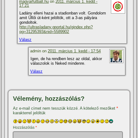
magyarfutball.hu
on
2011. március 1. kedd -
17:21
Ladány elleni hazai a stadionban volt. Gondolom
amit Üllői út-ként jelöltök, ott a 3-as pályára
gondoltok.
http://ultrasladany.gportal.hu/gindex.php?
pg=31295393&nid=5589902
Válasz
admin on
2011. március 1. kedd - 17:54
Igen, de ha rendben lesz az oldal, akkor
válaszolok is Neked mindenre.
Válasz
Vélemény, hozzászólás?
Az e-mail címet nem tesszük közzé.
A kötelező mezőket
*
karakterrel jelöltük
Hozzászólás
*