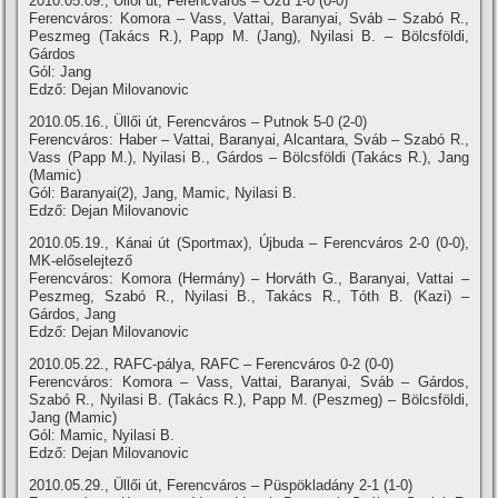
2010.05.09., Üllői út, Ferencváros – Ózd 1-0 (0-0)
Ferencváros: Komora – Vass, Vattai, Baranyai, Sváb – Szabó R.,
Peszmeg (Takács R.), Papp M. (Jang), Nyilasi B. – Bölcsföldi,
Gárdos
Gól: Jang
Edző: Dejan Milovanovic
2010.05.16., Üllői út, Ferencváros – Putnok 5-0 (2-0)
Ferencváros: Haber – Vattai, Baranyai, Alcantara, Sváb – Szabó R.,
Vass (Papp M.), Nyilasi B., Gárdos – Bölcsföldi (Takács R.), Jang
(Mamic)
Gól: Baranyai(2), Jang, Mamic, Nyilasi B.
Edző: Dejan Milovanovic
2010.05.19., Kánai út (Sportmax), Újbuda – Ferencváros 2-0 (0-0),
MK-előselejtező
Ferencváros: Komora (Hermány) – Horváth G., Baranyai, Vattai –
Peszmeg, Szabó R., Nyilasi B., Takács R., Tóth B. (Kazi) –
Gárdos, Jang
Edző: Dejan Milovanovic
2010.05.22., RAFC-pálya, RAFC – Ferencváros 0-2 (0-0)
Ferencváros: Komora – Vass, Vattai, Baranyai, Sváb – Gárdos,
Szabó R., Nyilasi B. (Takács R.), Papp M. (Peszmeg) – Bölcsföldi,
Jang (Mamic)
Gól: Mamic, Nyilasi B.
Edző: Dejan Milovanovic
2010.05.29., Üllői út, Ferencváros – Püspökladány 2-1 (1-0)