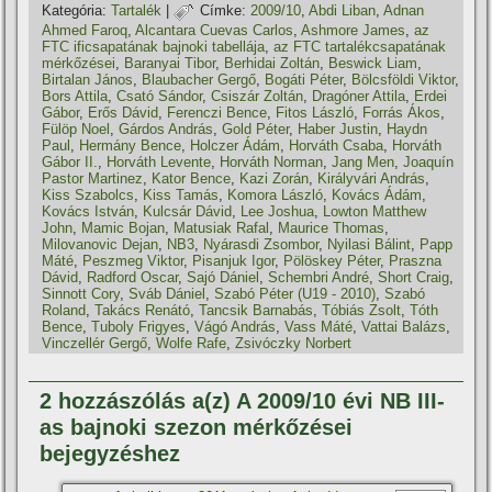
Kategória:
Tartalék
|
Címke:
2009/10
,
Abdi Liban
,
Adnan
Ahmed Faroq
,
Alcantara Cuevas Carlos
,
Ashmore James
,
az
FTC ificsapatának bajnoki tabellája
,
az FTC tartalékcsapatának
mérkőzései
,
Baranyai Tibor
,
Berhidai Zoltán
,
Beswick Liam
,
Birtalan János
,
Blaubacher Gergő
,
Bogáti Péter
,
Bölcsföldi Viktor
,
Bors Attila
,
Csató Sándor
,
Csiszár Zoltán
,
Dragóner Attila
,
Erdei
Gábor
,
Erős Dávid
,
Ferenczi Bence
,
Fitos László
,
Forrás Ákos
,
Fülöp Noel
,
Gárdos András
,
Gold Péter
,
Haber Justin
,
Haydn
Paul
,
Hermány Bence
,
Holczer Ádám
,
Horváth Csaba
,
Horváth
Gábor II.
,
Horváth Levente
,
Horváth Norman
,
Jang Men
,
Joaquí­n
Pastor Martinez
,
Kator Bence
,
Kazi Zorán
,
Királyvári András
,
Kiss Szabolcs
,
Kiss Tamás
,
Komora László
,
Kovács Ádám
,
Kovács István
,
Kulcsár Dávid
,
Lee Joshua
,
Lowton Matthew
John
,
Mamic Bojan
,
Matusiak Rafal
,
Maurice Thomas
,
Milovanovic Dejan
,
NB3
,
Nyárasdi Zsombor
,
Nyilasi Bálint
,
Papp
Máté
,
Peszmeg Viktor
,
Pisanjuk Igor
,
Pölöskey Péter
,
Praszna
Dávid
,
Radford Oscar
,
Sajó Dániel
,
Schembri André
,
Short Craig
,
Sinnott Cory
,
Sváb Dániel
,
Szabó Péter (U19 - 2010)
,
Szabó
Roland
,
Takács Renátó
,
Tancsik Barnabás
,
Tóbiás Zsolt
,
Tóth
Bence
,
Tuboly Frigyes
,
Vágó András
,
Vass Máté
,
Vattai Balázs
,
Vinczellér Gergő
,
Wolfe Rafe
,
Zsivóczky Norbert
2 hozzászólás a(z) A 2009/10 évi NB III-
as bajnoki szezon mérkőzései
bejegyzéshez