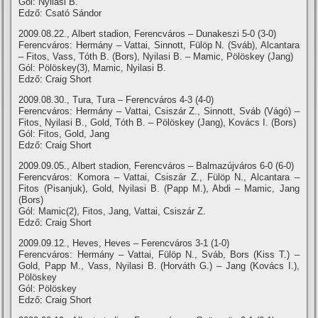
Gól: Nyilasi B.
Edző: Csató Sándor
2009.08.22., Albert stadion, Ferencváros – Dunakeszi 5-0 (3-0)
Ferencváros: Hermány – Vattai, Sinnott, Fülöp N. (Sváb), Alcantara
– Fitos, Vass, Tóth B. (Bors), Nyilasi B. – Mamic, Pölöskey (Jang)
Gól: Pölöskey(3), Mamic, Nyilasi B.
Edző: Craig Short
2009.08.30., Tura, Tura – Ferencváros 4-3 (4-0)
Ferencváros: Hermány – Vattai, Csiszár Z., Sinnott, Sváb (Vágó) –
Fitos, Nyilasi B., Gold, Tóth B. – Pölöskey (Jang), Kovács I. (Bors)
Gól: Fitos, Gold, Jang
Edző: Craig Short
2009.09.05., Albert stadion, Ferencváros – Balmazújváros 6-0 (6-0)
Ferencváros: Komora – Vattai, Csiszár Z., Fülöp N., Alcantara –
Fitos (Pisanjuk), Gold, Nyilasi B. (Papp M.), Abdi – Mamic, Jang
(Bors)
Gól: Mamic(2), Fitos, Jang, Vattai, Csiszár Z.
Edző: Craig Short
2009.09.12., Heves, Heves – Ferencváros 3-1 (1-0)
Ferencváros: Hermány – Vattai, Fülöp N., Sváb, Bors (Kiss T.) –
Gold, Papp M., Vass, Nyilasi B. (Horváth G.) – Jang (Kovács I.),
Pölöskey
Gól: Pölöskey
Edző: Craig Short