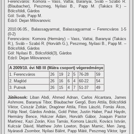
Ferencváros: Komora – Vass, Vattai, Baranyai, Sváb – Szabó R.
(Blaubacher), Peszmeg, Nyilasi B., Papp M. (Takács R.) –
Bölcsföldi, Gárdos
Gól: Sváb, Papp M.
Edző: Dejan Milovanovic
2010.06.05., Balassagyarmat, Balassagyarmat – Ferencváros 1-5
(0-2)
Ferencváros: Komora (Hermány) – Vass, Vattai, Baranyai (Takács
R.), Sváb – Szabó R. (Horváth G.), Peszmeg, Nyilasi B., Papp M. –
Bölcsföldi, Gárdos
Gól: Nyilasi B., Bölcsföldi(3), Gárdos
Edző: Dejan Milovanovic
A 2009/10. évi NB III (Mátra csoport) végeredménye
1. Ferencváros
26
19
2
5
76-28
59
2. Maglód
26
16
6
4
60-22
54
3. Putnok
26
15
4
7
51-37
49
Játékosok:
Liban Abdi, Ahmed Adnan, Carlos Alcantara, James
Ashmore, Baranyai Tibor, Blaubacher Gergő, Bors Attila, Bölcsföldi
Viktor, Csiszár Zoltán, Dragóner Attila, Fitos László, Forrás Ákos,
Fülöp Noel, Gárdos András, Gold Péter, Justin Haber, Paul Haydn,
Hermány Bence, Holczer Ádám, Horváth Gábor, Joaquin Pastor
Martinez, Kazi Zorán, Kiss Tamás, Komora László, Kovács István,
Kulcsár Dávid, Matthew John Lowton, Bojan Mamic, Men Jang,
Nyárasdi Zsombor, Nyilasi Bálint, Papp Máté, Peszmeg Viktor, Igor