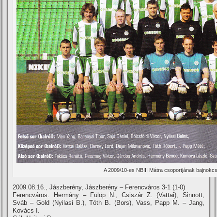
A 2009/10-es NBIII Mátra csoportjának bajnokc
2009.08.16., Jászberény, Jászberény – Ferencváros 3-1 (1-0)
Ferencváros: Hermány – Fülöp N., Csiszár Z. (Vattai), Sinnott,
Sváb – Gold (Nyilasi B.), Tóth B. (Bors), Vass, Papp M. – Jang,
Kovács I.