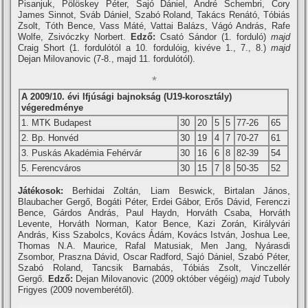
Pisanjuk, Pölöskey Péter, Sajó Dániel, André Schembri, Cory
James Sinnot, Sváb Dániel, Szabó Roland, Takács Renátó, Tóbiás
Zsolt, Tóth Bence, Vass Máté, Vattai Balázs, Vágó András, Rafe
Wolfe, Zsivóczky Norbert.
Edző:
Csató Sándor (1. forduló)
majd
Craig Short (1. fordulótól a 10. fordulóig, kivéve 1., 7., 8.)
majd
Dejan Milovanovic (7-8., majd 11. fordulótól).
*
A 2009/10. évi Ifjúsági bajnokság (U19-korosztály)
végeredménye
1. MTK Budapest
30
20
5
5
77-26
65
2. Bp. Honvéd
30
19
4
7
70-27
61
3. Puskás Akadémia Fehérvár
30
16
6
8
82-39
54
5. Ferencváros
30
15
7
8
50-35
52
Játékosok:
Berhidai Zoltán, Liam Beswick, Birtalan János,
Blaubacher Gergő, Bogáti Péter, Erdei Gábor, Erős Dávid, Ferenczi
Bence, Gárdos András, Paul Haydn, Horváth Csaba, Horváth
Levente, Horváth Norman, Kator Bence, Kazi Zorán, Királyvári
András, Kiss Szabolcs, Kovács Ádám, Kovács István, Joshua Lee,
Thomas N.A. Maurice, Rafal Matusiak, Men Jang, Nyárasdi
Zsombor, Praszna Dávid, Oscar Radford, Sajó Dániel, Szabó Péter,
Szabó Roland, Tancsik Barnabás, Tóbiás Zsolt, Vinczellér
Gergő.
Edző:
Dejan Milovanovic (2009 október végéig)
majd
Tuboly
Frigyes (2009 novemberétől).