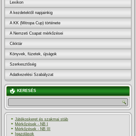
Lexikon
A kezdetektől napjainkig
A KK (Mitropa Cup) története
A Nemzeti Csapat mérkőzései
Cikktár
Könyvek, füzetek, újságok
Szerkesztőség
Adatkezelési Szabályzat
KERESÉS
Játékoskeret és szakmai stáb
Mérkőzések - NB I
Mérkőzések - NB III
Igazolások