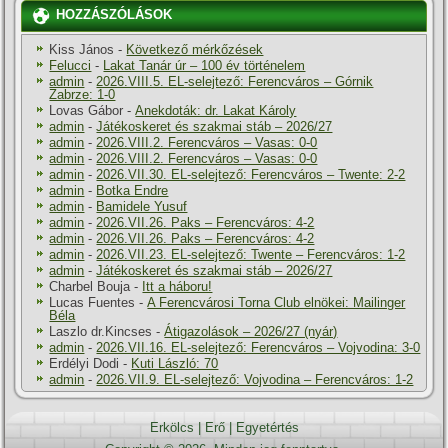
HOZZÁSZÓLÁSOK
Kiss János
-
Következő mérkőzések
Felucci
-
Lakat Tanár úr – 100 év történelem
admin
-
2026.VIII.5. EL-selejtező: Ferencváros – Górnik
Zabrze: 1-0
Lovas Gábor
-
Anekdoták: dr. Lakat Károly
admin
-
Játékoskeret és szakmai stáb – 2026/27
admin
-
2026.VIII.2. Ferencváros – Vasas: 0-0
admin
-
2026.VIII.2. Ferencváros – Vasas: 0-0
admin
-
2026.VII.30. EL-selejtező: Ferencváros – Twente: 2-2
admin
-
Botka Endre
admin
-
Bamidele Yusuf
admin
-
2026.VII.26. Paks – Ferencváros: 4-2
admin
-
2026.VII.26. Paks – Ferencváros: 4-2
admin
-
2026.VII.23. EL-selejtező: Twente – Ferencváros: 1-2
admin
-
Játékoskeret és szakmai stáb – 2026/27
Charbel Bouja
-
Itt a háboru!
Lucas Fuentes
-
A Ferencvárosi Torna Club elnökei: Mailinger
Béla
Laszlo dr.Kincses
-
Átigazolások – 2026/27 (nyár)
admin
-
2026.VII.16. EL-selejtező: Ferencváros – Vojvodina: 3-0
Erdélyi Dodi
-
Kuti László: 70
admin
-
2026.VII.9. EL-selejtező: Vojvodina – Ferencváros: 1-2
Erkölcs
|
Erő
|
Egyetértés