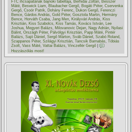
FTC ificsapatának bajnoki tabellája
,
Berhidai Zoltán
,
Besszer
Máté
,
Beswick Liam
,
Blaubacher Gergő
,
Bogáti Péter
,
Cservenka
Gergő
,
Csoór Patrik
,
Dohány Ferenc
,
Dukon Gergő
,
Ferenczi
Bence
,
Gárdos András
,
Gold Péter
,
Gosztola Martin
,
Hermány
Bence
,
Horváth Csaba
,
Jang Men
,
Királyvári András
,
Kiss
Krisztián
,
Kiss Szabolcs
,
Kiss Tamás
,
Kovács István
,
Lee
Joshua
,
Megyeri Balázs
,
Milovanovic Dejan
,
Nagy Adrián
,
Nyilasi
Bálint
,
Országh Péter
,
Pálvölgyi Krisztián
,
Papp Máté
,
Pintér
Balázs
,
Sajó Dániel
,
Sergő Márton
,
Sváb Dániel
,
Szabó Roland
,
Szappanos Péter
,
Szilágyi Krisztián
,
Tancsik Barnabás
,
Tóbiás
Zsolt
,
Vass Máté
,
Vattai Balázs
,
Vinczellér Gergő
|
Hozzászólás most!