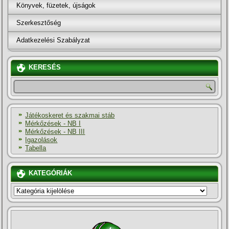
Könyvek, füzetek, újságok
Szerkesztőség
Adatkezelési Szabályzat
KERESÉS
Játékoskeret és szakmai stáb
Mérkőzések - NB I
Mérkőzések - NB III
Igazolások
Tabella
KATEGÓRIÁK
KATEGÓRIÁK