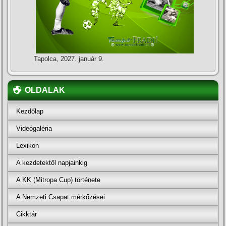
Tapolca, 2027. január 9.
OLDALAK
Kezdőlap
Videógaléria
Lexikon
A kezdetektől napjainkig
A KK (Mitropa Cup) története
A Nemzeti Csapat mérkőzései
Cikktár