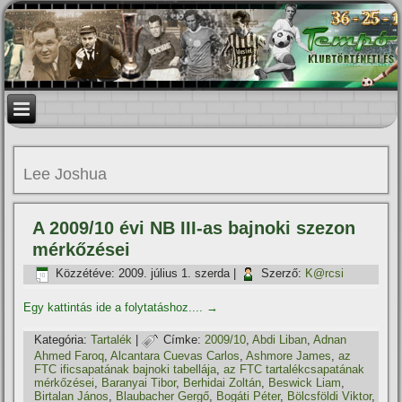
Lee Joshua
A 2009/10 évi NB III-as bajnoki szezon
mérkőzései
Közzétéve:
2009. július 1. szerda
|
Szerző:
K@rcsi
Egy kattintás ide a folytatáshoz....
→
Kategória:
Tartalék
|
Címke:
2009/10
,
Abdi Liban
,
Adnan
Ahmed Faroq
,
Alcantara Cuevas Carlos
,
Ashmore James
,
az
FTC ificsapatának bajnoki tabellája
,
az FTC tartalékcsapatának
mérkőzései
,
Baranyai Tibor
,
Berhidai Zoltán
,
Beswick Liam
,
Birtalan János
,
Blaubacher Gergő
,
Bogáti Péter
,
Bölcsföldi Viktor
,