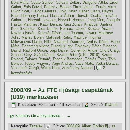
Bors Attila
,
Csató Sándor
,
Csiszár Zoltán
,
Dragóner Attila
,
Erdei
Gábor
,
Erős Dávid
,
Ferenczi Bence
,
Fitos László
,
Forrás Ákos
,
Fülöp Noel
,
Gárdos András
,
Gold Péter
,
Haber Justin
,
Haydn
Paul
,
Hermány Bence
,
Holczer Ádám
,
Horváth Csaba
,
Horváth
Gábor II.
,
Horváth Levente
,
Horváth Norman
,
Jang Men
,
Joaquí­n
Pastor Martinez
,
Kator Bence
,
Kazi Zorán
,
Királyvári András
,
Kiss Szabolcs
,
Kiss Tamás
,
Komora László
,
Kovács Ádám
,
Kovács István
,
Kulcsár Dávid
,
Lee Joshua
,
Lowton Matthew
John
,
Mamic Bojan
,
Matusiak Rafal
,
Maurice Thomas
,
Milovanovic Dejan
,
NB3
,
Nyárasdi Zsombor
,
Nyilasi Bálint
,
Papp
Máté
,
Peszmeg Viktor
,
Pisanjuk Igor
,
Pölöskey Péter
,
Praszna
Dávid
,
Radford Oscar
,
Sajó Dániel
,
Schembri André
,
Short Craig
,
Sinnott Cory
,
Sváb Dániel
,
Szabó Péter (U19 - 2010)
,
Szabó
Roland
,
Takács Renátó
,
Tancsik Barnabás
,
Tóbiás Zsolt
,
Tóth
Bence
,
Tuboly Frigyes
,
Vágó András
,
Vass Máté
,
Vattai Balázs
,
Vinczellér Gergő
,
Wolfe Rafe
,
Zsivóczky Norbert
|
2
hozzászólás
2008/09 – Az FTC ifjúsági csapatának
(U19) mérkőzései
Közzétéve:
2009. április 18. szombat
|
Szerző:
K@rcsi
Egy kattintás ide a folytatáshoz....
→
Kategória:
Tartalék
|
Címke:
2008/09
,
Albert Flórián ifj.
,
az