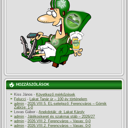
HOZZÁSZÓLÁSOK
Kiss János
-
Következő mérkőzések
Felucci
-
Lakat Tanár úr – 100 év történelem
admin
-
2026.VIII.5. EL-selejtező: Ferencváros – Górnik
Zabrze: 1-0
Lovas Gábor
-
Anekdoták: dr. Lakat Károly
admin
-
Játékoskeret és szakmai stáb – 2026/27
admin
-
2026.VIII.2. Ferencváros – Vasas: 0-0
admin
-
2026.VIII.2. Ferencváros – Vasas: 0-0