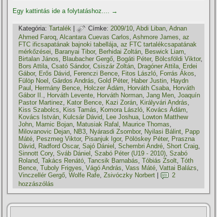
Egy kattintás ide a folytatáshoz....
→
Kategória:
Tartalék
|
Címke:
2009/10
,
Abdi Liban
,
Adnan
Ahmed Faroq
,
Alcantara Cuevas Carlos
,
Ashmore James
,
az
FTC ificsapatának bajnoki tabellája
,
az FTC tartalékcsapatának
mérkőzései
,
Baranyai Tibor
,
Berhidai Zoltán
,
Beswick Liam
,
Birtalan János
,
Blaubacher Gergő
,
Bogáti Péter
,
Bölcsföldi Viktor
,
Bors Attila
,
Csató Sándor
,
Csiszár Zoltán
,
Dragóner Attila
,
Erdei
Gábor
,
Erős Dávid
,
Ferenczi Bence
,
Fitos László
,
Forrás Ákos
,
Fülöp Noel
,
Gárdos András
,
Gold Péter
,
Haber Justin
,
Haydn
Paul
,
Hermány Bence
,
Holczer Ádám
,
Horváth Csaba
,
Horváth
Gábor II.
,
Horváth Levente
,
Horváth Norman
,
Jang Men
,
Joaquí­n
Pastor Martinez
,
Kator Bence
,
Kazi Zorán
,
Királyvári András
,
Kiss Szabolcs
,
Kiss Tamás
,
Komora László
,
Kovács Ádám
,
Kovács István
,
Kulcsár Dávid
,
Lee Joshua
,
Lowton Matthew
John
,
Mamic Bojan
,
Matusiak Rafal
,
Maurice Thomas
,
Milovanovic Dejan
,
NB3
,
Nyárasdi Zsombor
,
Nyilasi Bálint
,
Papp
Máté
,
Peszmeg Viktor
,
Pisanjuk Igor
,
Pölöskey Péter
,
Praszna
Dávid
,
Radford Oscar
,
Sajó Dániel
,
Schembri André
,
Short Craig
,
Sinnott Cory
,
Sváb Dániel
,
Szabó Péter (U19 - 2010)
,
Szabó
Roland
,
Takács Renátó
,
Tancsik Barnabás
,
Tóbiás Zsolt
,
Tóth
Bence
,
Tuboly Frigyes
,
Vágó András
,
Vass Máté
,
Vattai Balázs
,
Vinczellér Gergő
,
Wolfe Rafe
,
Zsivóczky Norbert
|
2
hozzászólás