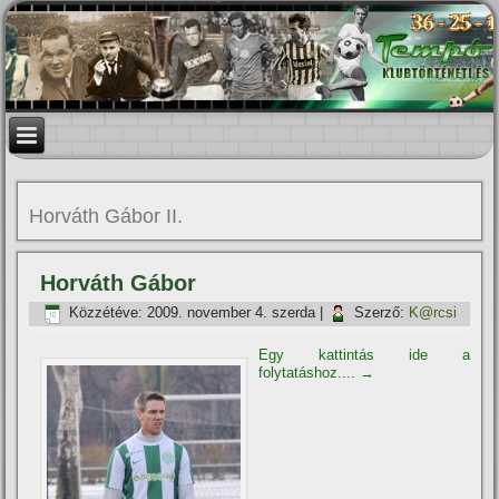
Horváth Gábor II.
Horváth Gábor
Közzétéve:
2009. november 4. szerda
|
Szerző:
K@rcsi
Egy kattintás ide a
folytatáshoz....
→