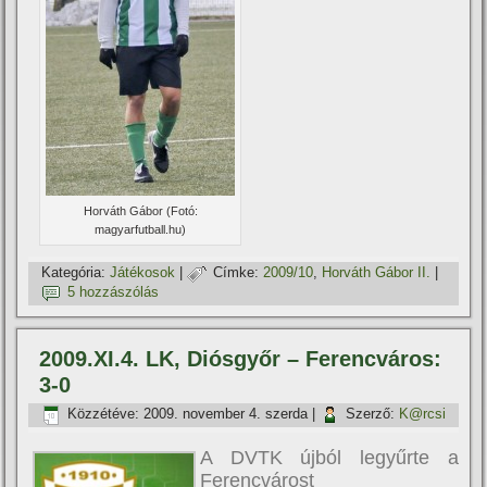
Horváth Gábor (Fotó:
magyarfutball.hu)
Kategória:
Játékosok
|
Címke:
2009/10
,
Horváth Gábor II.
|
5 hozzászólás
2009.XI.4. LK, Diósgyőr – Ferencváros:
3-0
Közzétéve:
2009. november 4. szerda
|
Szerző:
K@rcsi
A DVTK újból legyűrte a
Ferencvárost