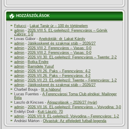
HOZZÁSZÓLÁSOK
Felucci
-
Lakat Tanár úr – 100 év történelem
admin
-
2026.VIII.5. EL-selejtező: Ferencváros – Górnik
Zabrze: 1-0
Lovas Gábor
-
Anekdoták: dr. Lakat Károly
admin
-
Játékoskeret és szakmai stáb – 2026/27
admin
-
2026.VIII.2. Ferencváros – Vasas: 0-0
admin
-
2026.VIII.2. Ferencváros – Vasas: 0-0
admin
-
2026.VII.30. EL-selejtező: Ferencváros – Twente: 2-2
admin
-
Botka Endre
admin
-
Bamidele Yusuf
admin
-
2026.VII.26. Paks – Ferencváros: 4-2
admin
-
2026.VII.26. Paks – Ferencváros: 4-2
admin
-
2026.VII.23. EL-selejtező: Twente – Ferencváros: 1-2
admin
-
Játékoskeret és szakmai stáb – 2026/27
Charbel Bouja
-
Itt a háboru!
Lucas Fuentes
-
A Ferencvárosi Torna Club elnökei: Mailinger
Béla
Laszlo dr.Kincses
-
Átigazolások – 2026/27 (nyár)
admin
-
2026.VII.16. EL-selejtező: Ferencváros – Vojvodina: 3-0
Erdélyi Dodi
-
Kuti László: 70
admin
-
2026.VII.9. EL-selejtező: Vojvodina – Ferencváros: 1-2
Andrási Márton
-
Olvastuk: Az elfeledett futball-legenda