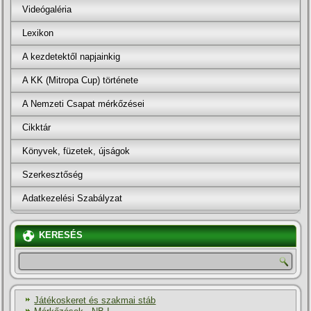
Videógaléria
Lexikon
A kezdetektől napjainkig
A KK (Mitropa Cup) története
A Nemzeti Csapat mérkőzései
Cikktár
Könyvek, füzetek, újságok
Szerkesztőség
Adatkezelési Szabályzat
KERESÉS
Játékoskeret és szakmai stáb