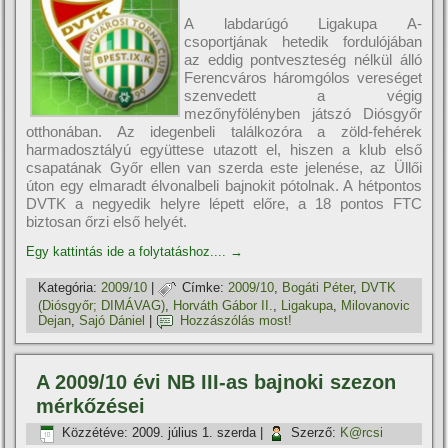
A labdarúgó Ligakupa A-
csoportjának hetedik fordulójában
az eddig pontveszteség nélkül álló
Ferencváros háromgólos vereséget
szenvedett a végig
mezőnyfölényben játszó Diósgyőr
otthonában. Az idegenbeli találkozóra a zöld-fehérek
harmadosztályú együttese utazott el, hiszen a klub első
csapatának Győr ellen van szerda este jelenése, az Üllői
úton egy elmaradt élvonalbeli bajnokit pótolnak. A hétpontos
DVTK a negyedik helyre lépett előre, a 18 pontos FTC
biztosan őrzi első helyét.
Egy kattintás ide a folytatáshoz....
→
Kategória:
2009/10
|
Címke:
2009/10
,
Bogáti Péter
,
DVTK
(Diósgyőr; DIMÁVAG)
,
Horváth Gábor II.
,
Ligakupa
,
Milovanovic
Dejan
,
Sajó Dániel
|
Hozzászólás most!
A 2009/10 évi NB III-as bajnoki szezon
mérkőzései
Közzétéve:
2009. július 1. szerda
|
Szerző:
K@rcsi