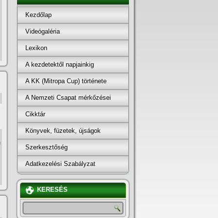
Kezdőlap
Videógaléria
Lexikon
A kezdetektől napjainkig
A KK (Mitropa Cup) története
A Nemzeti Csapat mérkőzései
Cikktár
Könyvek, füzetek, újságok
n
Szerkesztőség
Adatkezelési Szabályzat
KERESÉS