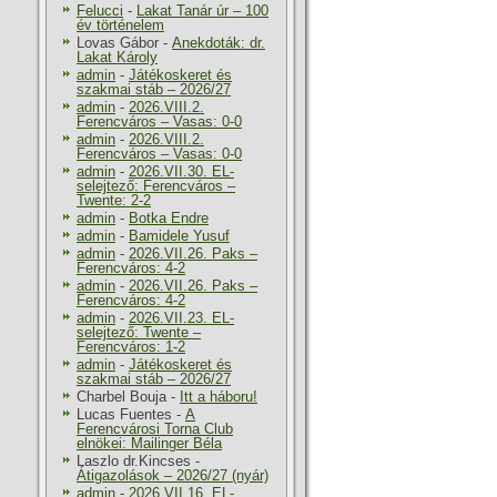
Felucci
-
Lakat Tanár úr – 100
év történelem
Lovas Gábor
-
Anekdoták: dr.
Lakat Károly
admin
-
Játékoskeret és
szakmai stáb – 2026/27
admin
-
2026.VIII.2.
Ferencváros – Vasas: 0-0
admin
-
2026.VIII.2.
Ferencváros – Vasas: 0-0
admin
-
2026.VII.30. EL-
selejtező: Ferencváros –
Twente: 2-2
admin
-
Botka Endre
admin
-
Bamidele Yusuf
admin
-
2026.VII.26. Paks –
Ferencváros: 4-2
admin
-
2026.VII.26. Paks –
Ferencváros: 4-2
admin
-
2026.VII.23. EL-
selejtező: Twente –
Ferencváros: 1-2
admin
-
Játékoskeret és
szakmai stáb – 2026/27
Charbel Bouja
-
Itt a háboru!
Lucas Fuentes
-
A
Ferencvárosi Torna Club
elnökei: Mailinger Béla
Laszlo dr.Kincses
-
Átigazolások – 2026/27 (nyár)
admin
-
2026.VII.16. EL-