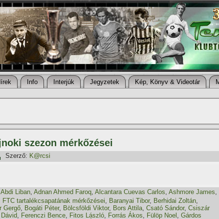
í­rek
Info
Interjúk
Jegyzetek
Kép, Könyv & Videotár
ajnoki szezon mérkőzései
Szerző:
K@rcsi
,
Abdi Liban
,
Adnan Ahmed Faroq
,
Alcantara Cuevas Carlos
,
Ashmore James
,
 FTC tartalékcsapatának mérkőzései
,
Baranyai Tibor
,
Berhidai Zoltán
,
r Gergő
,
Bogáti Péter
,
Bölcsföldi Viktor
,
Bors Attila
,
Csató Sándor
,
Csiszár
 Dávid
,
Ferenczi Bence
,
Fitos László
,
Forrás Ákos
,
Fülöp Noel
,
Gárdos