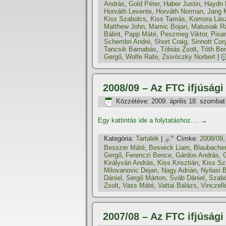
András
,
Gold Péter
,
Haber Justin
,
Haydn 
Horváth Levente
,
Horváth Norman
,
Jang 
Kiss Szabolcs
,
Kiss Tamás
,
Komora Lás
Matthew John
,
Mamic Bojan
,
Matusiak Ra
Bálint
,
Papp Máté
,
Peszmeg Viktor
,
Pisan
Schembri André
,
Short Craig
,
Sinnott Cor
Tancsik Barnabás
,
Tóbiás Zsolt
,
Tóth Be
Gergő
,
Wolfe Rafe
,
Zsivóczky Norbert
|
2008/09 – Az FTC ifjúság
Közzétéve:
2009. április 18. szombat
Egy kattintás ide a folytatáshoz....
→
Kategória:
Tartalék
|
Címke:
2008/09
Besszer Máté
,
Beswick Liam
,
Blaubache
Gergő
,
Ferenczi Bence
,
Gárdos András
,
Királyvári András
,
Kiss Krisztián
,
Kiss Sz
Milovanovic Dejan
,
Nagy Adrián
,
Nyilasi B
Dániel
,
Sergő Márton
,
Sváb Dániel
,
Szabó
Zsolt
,
Vass Máté
,
Vattai Balázs
,
Vinczell
2007/08 – Az FTC ifjúság