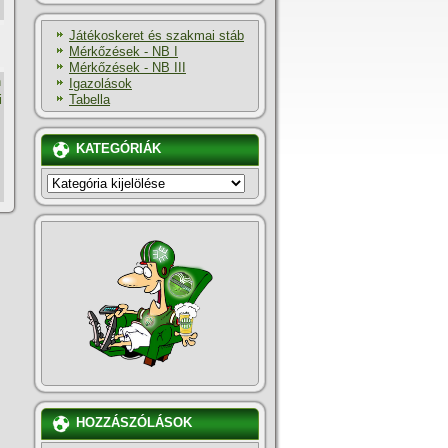
Játékoskeret és szakmai stáb
Mérkőzések - NB I
Mérkőzések - NB III
h
Igazolások
Tabella
i
KATEGÓRIÁK
KATEGÓRIÁK
HOZZÁSZÓLÁSOK