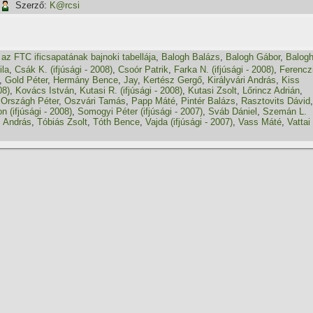
Szerző:
K@rcsi
,
az FTC ificsapatának bajnoki tabellája
,
Balogh Balázs
,
Balogh Gábor
,
Balog
ila
,
Csák K. (ifjúsági - 2008)
,
Csoór Patrik
,
Farka N. (ifjúsági - 2008)
,
Ferencz
,
Gold Péter
,
Hermány Bence
,
Jay
,
Kertész Gergő
,
Királyvári András
,
Kiss
08)
,
Kovács István
,
Kutasi R. (ifjúsági - 2008)
,
Kutasi Zsolt
,
Lőrincz Adrián
,
,
Országh Péter
,
Oszvári Tamás
,
Papp Máté
,
Pintér Balázs
,
Rasztovits Dávid
,
 (ifjúsági - 2008)
,
Somogyi Péter (ifjúsági - 2007)
,
Sváb Dániel
,
Szemán L.
 András
,
Tóbiás Zsolt
,
Tóth Bence
,
Vajda (ifjúsági - 2007)
,
Vass Máté
,
Vattai