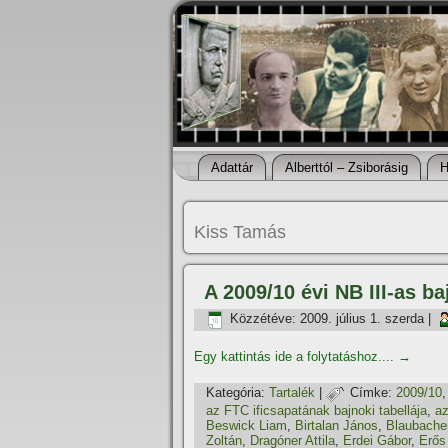
Adattár
Alberttól – Zsiborásig
H
Kiss Tamás
A 2009/10 évi NB III-as b
Közzétéve:
2009. július 1. szerda
|
Egy kattintás ide a folytatáshoz....
→
Kategória:
Tartalék
|
Címke:
2009/10
az FTC ificsapatának bajnoki tabellája
,
az
Beswick Liam
,
Birtalan János
,
Blaubache
Zoltán
,
Dragóner Attila
,
Erdei Gábor
,
Erős