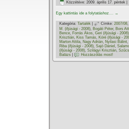
Közzétéve:
2009. április 17. péntek
|
Egy kattintás ide a folytatáshoz....
→
Kategória:
Tartalék
|
Címke:
2007/08
M. (ifjúsági - 2008)
,
Bogáti Péter
,
Bors Att
Bence
,
Forrás Ákos
,
Geri (ifjúsági - 2008)
Krisztián
,
Kiss Tamás
,
Kóré (ifjúsági - 20
Marton Attila
,
Nagy Adrián
,
Nyilasi Bálint
Riba (ifjúsági - 2008)
,
Sajó Dániel
,
Salamon
(ifjúsági - 2008)
,
Szilágyi Krisztián
,
Szűcs
Balázs
|
Hozzászólás most!