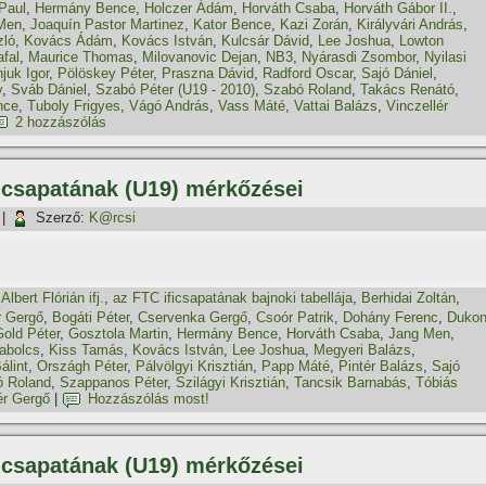
Paul
,
Hermány Bence
,
Holczer Ádám
,
Horváth Csaba
,
Horváth Gábor II.
,
Men
,
Joaquí­n Pastor Martinez
,
Kator Bence
,
Kazi Zorán
,
Királyvári András
,
zló
,
Kovács Ádám
,
Kovács István
,
Kulcsár Dávid
,
Lee Joshua
,
Lowton
fal
,
Maurice Thomas
,
Milovanovic Dejan
,
NB3
,
Nyárasdi Zsombor
,
Nyilasi
juk Igor
,
Pölöskey Péter
,
Praszna Dávid
,
Radford Oscar
,
Sajó Dániel
,
y
,
Sváb Dániel
,
Szabó Péter (U19 - 2010)
,
Szabó Roland
,
Takács Renátó
,
nce
,
Tuboly Frigyes
,
Vágó András
,
Vass Máté
,
Vattai Balázs
,
Vinczellér
2 hozzászólás
i csapatának (U19) mérkőzései
|
Szerző:
K@rcsi
,
Albert Flórián ifj.
,
az FTC ificsapatának bajnoki tabellája
,
Berhidai Zoltán
,
r Gergő
,
Bogáti Péter
,
Cservenka Gergő
,
Csoór Patrik
,
Dohány Ferenc
,
Duko
Gold Péter
,
Gosztola Martin
,
Hermány Bence
,
Horváth Csaba
,
Jang Men
,
abolcs
,
Kiss Tamás
,
Kovács István
,
Lee Joshua
,
Megyeri Balázs
,
álint
,
Országh Péter
,
Pálvölgyi Krisztián
,
Papp Máté
,
Pintér Balázs
,
Sajó
 Roland
,
Szappanos Péter
,
Szilágyi Krisztián
,
Tancsik Barnabás
,
Tóbiás
ér Gergő
|
Hozzászólás most!
i csapatának (U19) mérkőzései