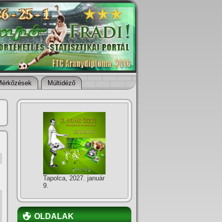
Mérkőzések
Múltidéző
Tapolca, 2027. január
9.
OLDALAK