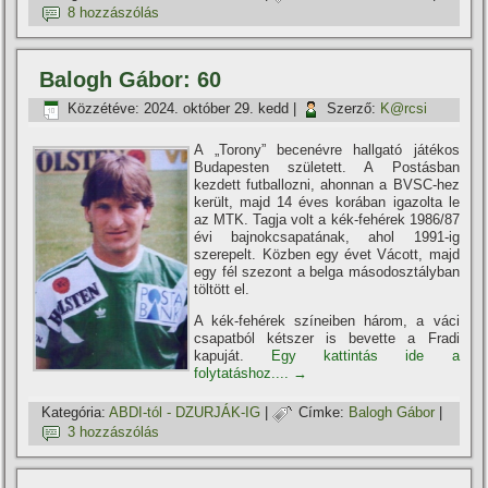
8 hozzászólás
Balogh Gábor: 60
Közzétéve:
2024. október 29. kedd
|
Szerző:
K@rcsi
A „Torony” becenévre hallgató játékos
Budapesten született. A Postásban
kezdett futballozni, ahonnan a BVSC-hez
került, majd 14 éves korában igazolta le
az MTK. Tagja volt a kék-fehérek 1986/87
évi bajnokcsapatának, ahol 1991-ig
szerepelt. Közben egy évet Vácott, majd
egy fél szezont a belga másodosztályban
töltött el.
A kék-fehérek szí­neiben három, a váci
csapatból kétszer is bevette a Fradi
kapuját.
Egy kattintás ide a
folytatáshoz....
→
Kategória:
ABDI-tól - DZURJÁK-IG
|
Címke:
Balogh Gábor
|
3 hozzászólás