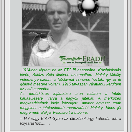
1914-ben léptem be az FTC ifi csapatába. Középiskolás
lévén, Balázs Béla álnéven szerepeltem. Malaky Mihály
véleménye szerint, a labdáimat zsinóron húzták, í­gy az ifi
góllövő mestere voltam. 1916 tavaszán váratlanul kerültem
az első csapatba.
Az ifimérkőzés lejátszása után felültem a tribün
kakasülésére, várva a nagyok játékát. A mérkőzés
megkezdésének ideje közelgett, amikor egyszer csak
megjelent a játékoskifutó rácsozatánál Malaky János jól
megtermett alakja. Felkiáltott a tribünre:
– Hol vagy Béla? Gyere az öltözőbe!
Egy kattintás ide a
folytatáshoz....
→