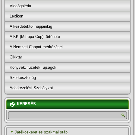
Videógaléria
Lexikon
A kezdetektől napjainkig
A KK (Mitropa Cup) története
A Nemzeti Csapat mérkőzései
Cikktár
Könyvek, füzetek, újságok
Szerkesztőség
Adatkezelési Szabályzat
KERESÉS
Játékoskeret és szakmai stáb