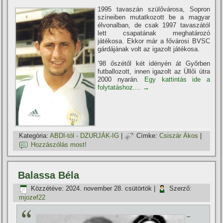
1995 tavaszán szülővárosa, Sopron
szí­neiben mutatkozott be a magyar
élvonalban, de csak 1997 tavaszától
lett csapatának meghatározó
játékosa. Ekkor már a fővárosi BVSC
gárdájának volt az igazolt játékosa.
’98 őszétől két idényén át Győrben
futballozott, innen igazolt az Üllői útra
2000 nyarán.
Egy kattintás ide a
folytatáshoz....
→
Kategória:
ABDI-tól - DZURJÁK-IG
|
Címke:
Csiszár Ákos
|
Hozzászólás most!
Balassa Béla
Közzétéve:
2024. november 28. csütörtök
|
Szerző:
mjozef22
–