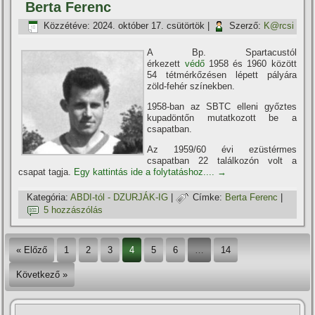
Berta Ferenc
Közzétéve:
2024. október 17. csütörtök
|
Szerző:
K@rcsi
A Bp. Spartacustól
érkezett
védő
1958 és 1960 között
54 tétmérkőzésen lépett pályára
zöld-fehér szí­nekben.
1958-ban az SBTC elleni győztes
kupadöntőn mutatkozott be a
csapatban.
Az 1959/60 évi ezüstérmes
csapatban 22 találkozón volt a
csapat tagja.
Egy kattintás ide a folytatáshoz....
→
Kategória:
ABDI-tól - DZURJÁK-IG
|
Címke:
Berta Ferenc
|
5 hozzászólás
« Előző
1
2
3
4
5
6
…
14
Következő »