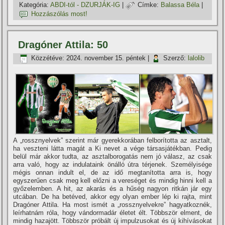
Kategória:
ABDI-tól - DZURJÁK-IG
|
Címke:
Balassa Béla
|
Hozzászólás most!
Dragóner Attila: 50
Közzétéve:
2024. november 15. péntek
|
Szerző:
lalolib
A „rossznyelvek” szerint már gyerekkorában felborí­totta az asztalt,
ha veszteni látta magát a Ki nevet a vége társasjátékban. Pedig
belül már akkor tudta, az asztalborogatás nem jó válasz, az csak
arra való, hogy az indulataink önálló útra térjenek. Személyisége
mégis onnan indult el, de az idő megtaní­totta arra is, hogy
egyszerűen csak meg kell előzni a vereséget és mindig hinni kell a
győzelemben. A hit, az akarás és a hűség nagyon ritkán jár egy
utcában. De ha betéved, akkor egy olyan ember lép ki rajta, mint
Dragóner Attila. Ha most ismét a „rossznyelvekre” hagyatkoznék,
leí­rhatnám róla, hogy vándormadár életet élt. Többször elment, de
mindig hazajött. Többször próbált új impulzusokat és új kihí­vásokat