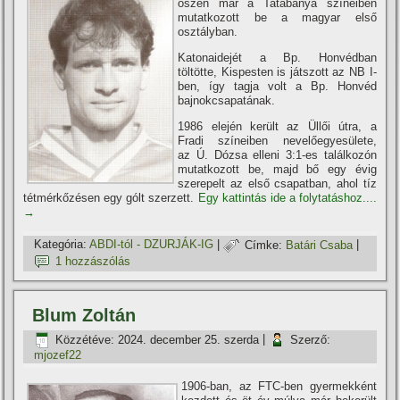
őszén már a Tatabánya szí­neiben
mutatkozott be a magyar első
osztályban.
Katonaidejét a Bp. Honvédban
töltötte, Kispesten is játszott az NB I-
ben, í­gy tagja volt a Bp. Honvéd
bajnokcsapatának.
1986 elején került az Üllői útra, a
Fradi szí­neiben nevelőegyesülete,
az Ú. Dózsa elleni 3:1-es találkozón
mutatkozott be, majd bő egy évig
szerepelt az első csapatban, ahol tí­z
tétmérkőzésen egy gólt szerzett.
Egy kattintás ide a folytatáshoz....
→
Kategória:
ABDI-tól - DZURJÁK-IG
|
Címke:
Batári Csaba
|
1 hozzászólás
Blum Zoltán
Közzétéve:
2024. december 25. szerda
|
Szerző:
mjozef22
1906-ban, az FTC-ben gyermekként