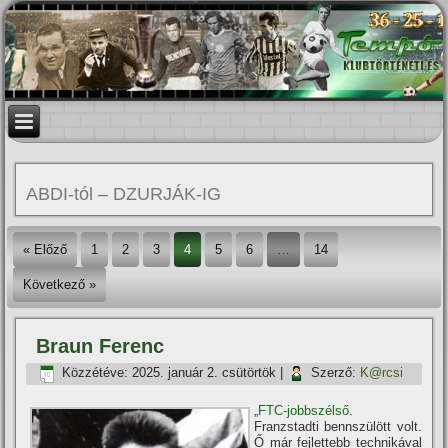
ABDI-tól – DZURJÁK-IG
« Előző
1
2
3
4
5
6
…
14
Következő »
Braun Ferenc
Közzétéve:
2025. január 2. csütörtök
|
Szerző:
K@rcsi
„
FTC-jobbszélső
.
Franzstadti bennszülött volt.
Ő már fejlettebb technikával