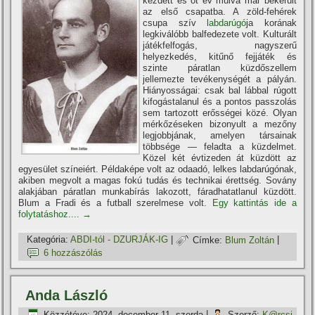
kezdett és öt év múlva már bekerült
az első csapatba. A zöld-fehérek
csupa szí­v
labdarúgó
ja korának
legkiválóbb balfedezete volt. Kulturált
játékfelfogás, nagyszerű
helyezkedés, kitűnő fejjáték és
szinte páratlan küzdőszellem
jellemezte tevékenységét a pályán.
Hiányosságai: csak bal lábbal rúgott
kifogástalanul és a pontos passzolás
sem tartozott erősségei közé. Olyan
mérkőzéseken bizonyult a mezőny
legjobbjának, amelyen társainak
többsége — feladta a küzdelmet.
Közel két évtizeden át küzdött az
egyesület szí­neiért. Példaképe volt az odaadó, lelkes labdarúgónak,
akiben megvolt a magas fokú tudás és technikai érettség. Sovány
alakjában páratlan munkabí­rás lakozott, fáradhatatlanul küzdött.
Blum a Fradi és a futball szerelmese volt.
Egy kattintás ide a
folytatáshoz....
→
Kategória:
ABDI-tól - DZURJÁK-IG
|
Címke:
Blum Zoltán
|
6 hozzászólás
Anda László
Közzétéve:
2024. december 11. szerda
|
Szerző:
K@rcsi