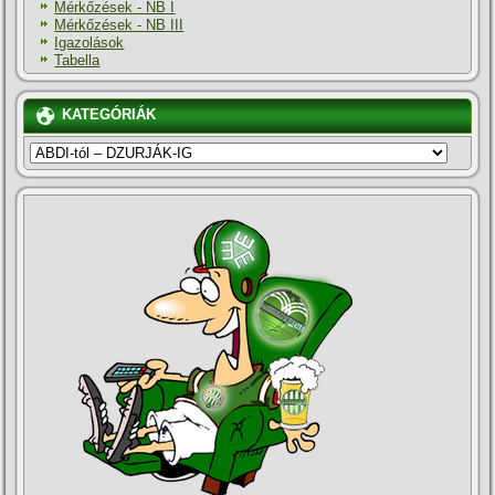
Mérkőzések - NB I
Mérkőzések - NB III
Igazolások
Tabella
KATEGÓRIÁK
KATEGÓRIÁK