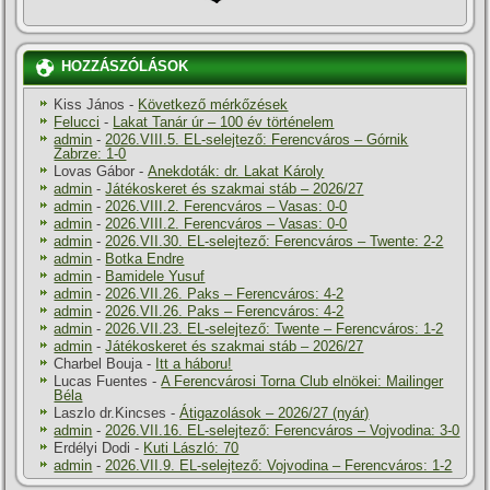
HOZZÁSZÓLÁSOK
Kiss János
-
Következő mérkőzések
Felucci
-
Lakat Tanár úr – 100 év történelem
admin
-
2026.VIII.5. EL-selejtező: Ferencváros – Górnik
Zabrze: 1-0
Lovas Gábor
-
Anekdoták: dr. Lakat Károly
admin
-
Játékoskeret és szakmai stáb – 2026/27
admin
-
2026.VIII.2. Ferencváros – Vasas: 0-0
admin
-
2026.VIII.2. Ferencváros – Vasas: 0-0
admin
-
2026.VII.30. EL-selejtező: Ferencváros – Twente: 2-2
admin
-
Botka Endre
admin
-
Bamidele Yusuf
admin
-
2026.VII.26. Paks – Ferencváros: 4-2
admin
-
2026.VII.26. Paks – Ferencváros: 4-2
admin
-
2026.VII.23. EL-selejtező: Twente – Ferencváros: 1-2
admin
-
Játékoskeret és szakmai stáb – 2026/27
Charbel Bouja
-
Itt a háboru!
Lucas Fuentes
-
A Ferencvárosi Torna Club elnökei: Mailinger
Béla
Laszlo dr.Kincses
-
Átigazolások – 2026/27 (nyár)
admin
-
2026.VII.16. EL-selejtező: Ferencváros – Vojvodina: 3-0
Erdélyi Dodi
-
Kuti László: 70
admin
-
2026.VII.9. EL-selejtező: Vojvodina – Ferencváros: 1-2