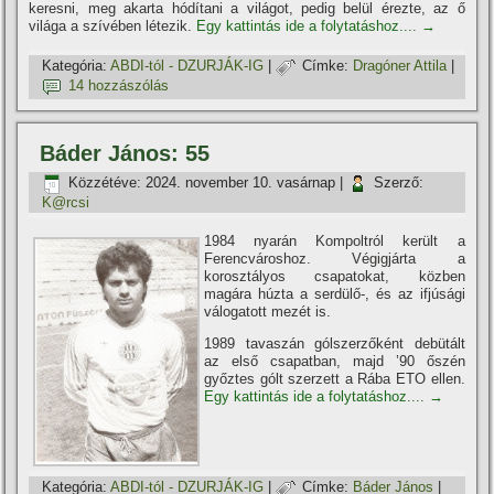
keresni, meg akarta hódí­tani a világot, pedig belül érezte, az ő
világa a szí­vében létezik.
Egy kattintás ide a folytatáshoz....
→
Kategória:
ABDI-tól - DZURJÁK-IG
|
Címke:
Dragóner Attila
|
14 hozzászólás
Báder János: 55
Közzétéve:
2024. november 10. vasárnap
|
Szerző:
K@rcsi
1984 nyarán Kompoltról került a
Ferencvároshoz. Végigjárta a
korosztályos csapatokat, közben
magára húzta a serdülő-, és az ifjúsági
válogatott mezét is.
1989 tavaszán gólszerzőként debütált
az első csapatban, majd ’90 őszén
győztes gólt szerzett a Rába ETO ellen.
Egy kattintás ide a folytatáshoz....
→
Kategória:
ABDI-tól - DZURJÁK-IG
|
Címke:
Báder János
|