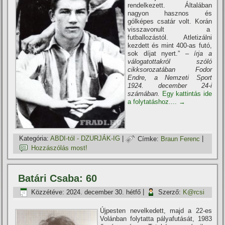
rendelkezett. Általában
nagyon hasznos és
gólképes csatár volt. Korán
visszavonult a
futballozástól. Atletizálni
kezdett és mint 400-as futó,
sok dí­jat nyert.”
– í­rja a
válogatottakról szóló
cikksorozatában Fodor
Endre, a Nemzeti Sport
1924. december 24-i
számában.
Egy kattintás ide
a folytatáshoz....
→
Kategória:
ABDI-tól - DZURJÁK-IG
|
Címke:
Braun Ferenc
|
Hozzászólás most!
Batári Csaba: 60
Közzétéve:
2024. december 30. hétfő
|
Szerző:
K@rcsi
Újpesten nevelkedett, majd a 22-es
Volánban folytatta pályafutását, 1983