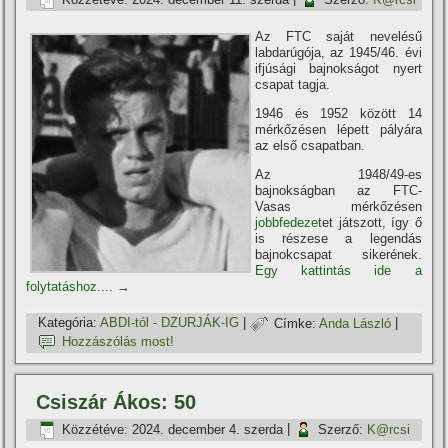
Az FTC saját nevelésű
labdarúgója, az 1945/46. évi
ifjúsági bajnokságot nyert
csapat tagja.
1946 és 1952 között 14
mérkőzésen lépett pályára
az első csapatban.
Az 1948/49-es
bajnokságban az FTC-
Vasas mérkőzésen
jobbfedezet
et játszott, í­gy ő
is részese a legendás
bajnokcsapat sikerének.
Egy kattintás ide a
folytatáshoz....
→
Kategória:
ABDI-tól - DZURJÁK-IG
|
Címke:
Anda László
|
Hozzászólás most!
Csiszár Ákos: 50
Közzétéve:
2024. december 4. szerda
|
Szerző:
K@rcsi