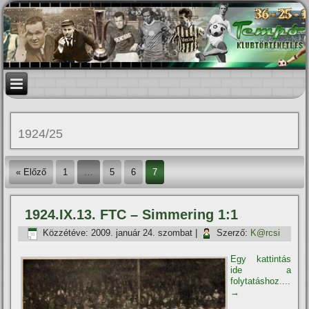
1924/25
« Előző
1
…
5
6
7
1924.IX.13. FTC – Simmering 1:1
Közzétéve:
2009. január 24. szombat
|
Szerző:
K@rcsi
Egy kattintás
ide a
folytatáshoz....
→