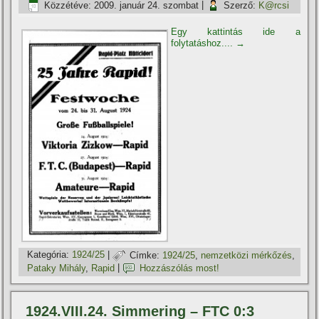
Közzétéve:
2009. január 24. szombat
|
Szerző:
K@rcsi
Egy kattintás ide a
folytatáshoz....
→
Kategória:
1924/25
|
Címke:
1924/25
,
nemzetközi mérkőzés
,
Pataky Mihály
,
Rapid
|
Hozzászólás most!
1924.VIII.24. Simmering – FTC 0:3