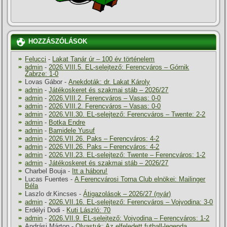
HOZZÁSZÓLÁSOK
Felucci
-
Lakat Tanár úr – 100 év történelem
admin
-
2026.VIII.5. EL-selejtező: Ferencváros – Górnik
Zabrze: 1-0
Lovas Gábor
-
Anekdoták: dr. Lakat Károly
admin
-
Játékoskeret és szakmai stáb – 2026/27
admin
-
2026.VIII.2. Ferencváros – Vasas: 0-0
admin
-
2026.VIII.2. Ferencváros – Vasas: 0-0
admin
-
2026.VII.30. EL-selejtező: Ferencváros – Twente: 2-2
admin
-
Botka Endre
admin
-
Bamidele Yusuf
admin
-
2026.VII.26. Paks – Ferencváros: 4-2
admin
-
2026.VII.26. Paks – Ferencváros: 4-2
admin
-
2026.VII.23. EL-selejtező: Twente – Ferencváros: 1-2
admin
-
Játékoskeret és szakmai stáb – 2026/27
Charbel Bouja
-
Itt a háboru!
Lucas Fuentes
-
A Ferencvárosi Torna Club elnökei: Mailinger
Béla
Laszlo dr.Kincses
-
Átigazolások – 2026/27 (nyár)
admin
-
2026.VII.16. EL-selejtező: Ferencváros – Vojvodina: 3-0
Erdélyi Dodi
-
Kuti László: 70
admin
-
2026.VII.9. EL-selejtező: Vojvodina – Ferencváros: 1-2
Andrási Márton
-
Olvastuk: Az elfeledett futball-legenda