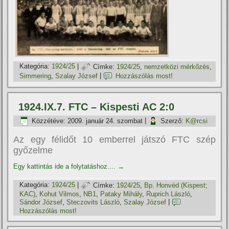
Kategória:
1924/25
|
Címke:
1924/25
,
nemzetközi mérkőzés
,
Simmering
,
Szalay József
|
Hozzászólás most!
1924.IX.7. FTC – Kispesti AC 2:0
Közzétéve:
2009. január 24. szombat
|
Szerző:
K@rcsi
Az egy félidőt 10 emberrel játszó FTC szép
győzelme
Egy kattintás ide a folytatáshoz....
→
Kategória:
1924/25
|
Címke:
1924/25
,
Bp. Honvéd (Kispest;
KAC)
,
Kohut Vilmos
,
NB1
,
Pataky Mihály
,
Ruprich László
,
Sándor József
,
Steczovits László
,
Szalay József
|
Hozzászólás most!