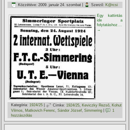
Közzétéve:
2009. január 24. szombat
|
Szerző:
K@rcsi
Egy kattintás
ide a
folytatáshoz....
→
Kategória:
1924/25
|
Címke:
1924/25
,
Keviczky Rezső
,
Kohut
Vilmos
,
Matkovich Ferenc
,
Sándor József
,
Simmering
|
1
hozzászólás