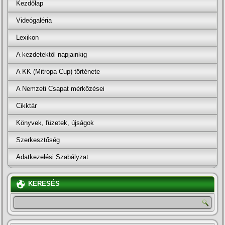
Kezdőlap
Videógaléria
Lexikon
A kezdetektől napjainkig
A KK (Mitropa Cup) története
A Nemzeti Csapat mérkőzései
Cikktár
Könyvek, füzetek, újságok
Szerkesztőség
Adatkezelési Szabályzat
KERESÉS