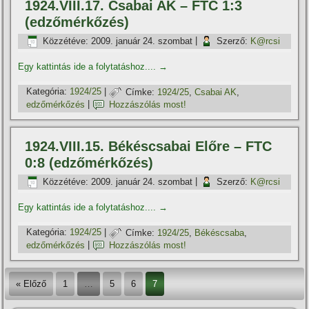
1924.VIII.17. Csabai AK – FTC 1:3
(edzőmérkőzés)
Közzétéve:
2009. január 24. szombat
|
Szerző:
K@rcsi
Egy kattintás ide a folytatáshoz....
→
Kategória:
1924/25
|
Címke:
1924/25
,
Csabai AK
,
edzőmérkőzés
|
Hozzászólás most!
1924.VIII.15. Békéscsabai Előre – FTC
0:8 (edzőmérkőzés)
Közzétéve:
2009. január 24. szombat
|
Szerző:
K@rcsi
Egy kattintás ide a folytatáshoz....
→
Kategória:
1924/25
|
Címke:
1924/25
,
Békéscsaba
,
edzőmérkőzés
|
Hozzászólás most!
« Előző
1
…
5
6
7