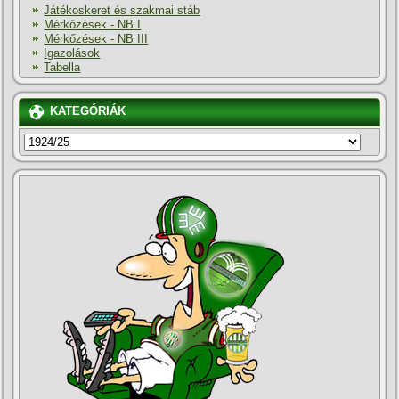
Játékoskeret és szakmai stáb
Mérkőzések - NB I
Mérkőzések - NB III
Igazolások
Tabella
KATEGÓRIÁK
KATEGÓRIÁK