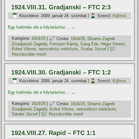
1924.VIII.31. Gradjanski – FTC 2:3
Közzétéve:
2009. január 24. szombat
|
Szerző:
K@rcsi
Egy kattintás ide a folytatáshoz....
→
Kategória:
1924/25
|
Címke:
1924/25
,
Dinamo Zagreb
(Gradjanski Zagreb)
,
Furmann Károly
,
Gaug Ede
,
Héger Ferenc
,
Kohut Vilmos
,
nemzetközi mérkőzés
,
Szalay József
|
Hozzászólás most!
1924.VIII.30. Gradjanski – FTC 1:2
Közzétéve:
2009. január 24. szombat
|
Szerző:
K@rcsi
Egy kattintás ide a folytatáshoz....
→
Kategória:
1924/25
|
Címke:
1924/25
,
Dinamo Zagreb
(Gradjanski Zagreb)
,
Kohut Vilmos
,
nemzetközi mérkőzés
,
Sándor József
|
Hozzászólás most!
1924.VIII.27. Rapid – FTC 1:1