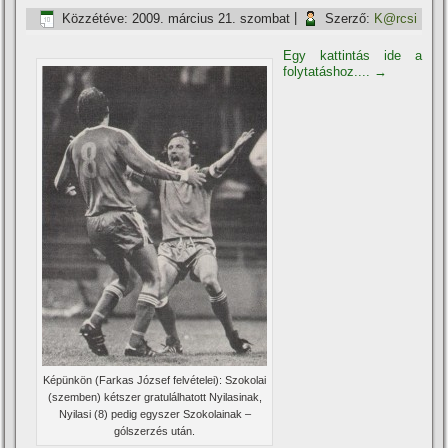
Közzétéve:
2009. március 21. szombat
|
Szerző:
K@rcsi
Egy kattintás ide a
folytatáshoz....
→
Képünkön (Farkas József felvételei): Szokolai
(szemben) kétszer gratulálhatott Nyilasinak,
Nyilasi (8) pedig egyszer Szokolainak –
gólszerzés után.