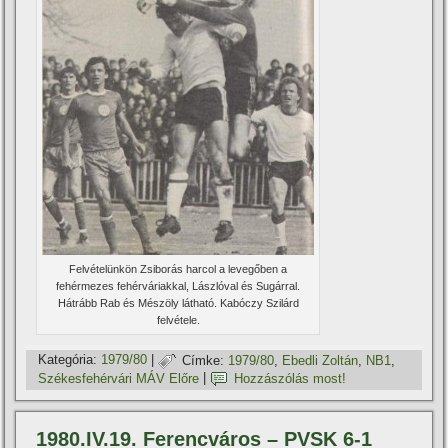
Felvételünkön Zsiborás harcol a levegőben a
fehérmezes fehérváriakkal, Lászlóval és Sugárral.
Hátrább Rab és Mészöly látható. Kabóczy Szilárd
felvétele.
Kategória:
1979/80
|
Címke:
1979/80
,
Ebedli Zoltán
,
NB1
,
Székesfehérvári MÁV Előre
|
Hozzászólás most!
1980.IV.19. Ferencváros – PVSK 6-1