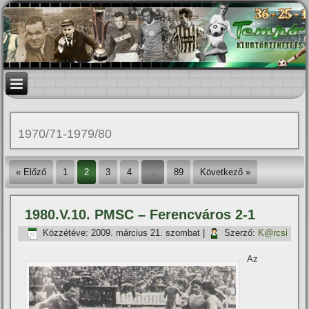
1970/71-1979/80
« Előző
1
2
3
4
…
89
Következő »
1980.V.10. PMSC – Ferencváros 2-1
Közzétéve:
2009. március 21. szombat
|
Szerző:
K@rcsi
Az