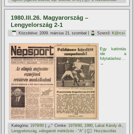
1980.III.26. Magyarország –
Lengyelország 2-1
Közzétéve:
2009. március 21. szombat
|
Szerző:
K@rcsi
Egy kattintás
ide a
folytatáshoz....
→
Kategória:
1979/80
|
Címke:
1979/80
,
1980
,
Lakat Károly dr.
,
Lengyelország
,
válogatott mérkőzés - "A"
|
Hozzászólás