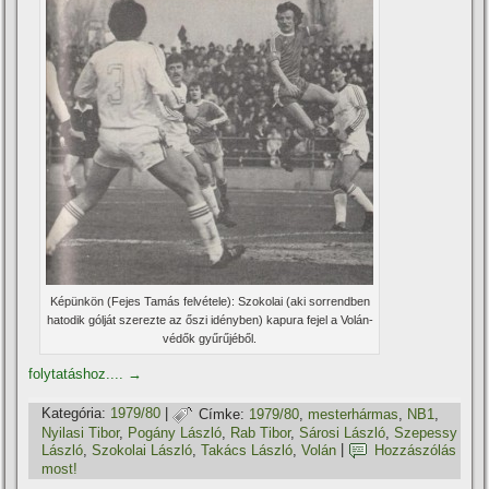
Képünkön (Fejes Tamás felvétele): Szokolai (aki sorrendben
hatodik gólját szerezte az őszi idényben) kapura fejel a Volán-
védők gyűrűjéből.
folytatáshoz....
→
Kategória:
1979/80
|
Címke:
1979/80
,
mesterhármas
,
NB1
,
Nyilasi Tibor
,
Pogány László
,
Rab Tibor
,
Sárosi László
,
Szepessy
László
,
Szokolai László
,
Takács László
,
Volán
|
Hozzászólás
most!