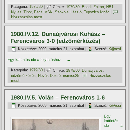
Kategória:
1979/80
|
Címke:
1979/80
,
Ebedli Zoltán
,
NB1
,
Nyilasi Tibor
,
Pécsi VSK
,
Szokolai László
,
Tepszics Ignác
|
Hozzászólás most!
1980.IV.12. Dunaújvárosi Kohász –
Ferencváros 3-0 (edzőmérkőzés)
Közzétéve:
2009. március 21. szombat
|
Szerző:
K@rcsi
Egy kattintás ide a folytatáshoz....
→
Kategória:
1979/80
|
Címke:
1979/80
,
Dunaújváros
,
edzőmérkőzés
,
Novák Dezső
,
nsmiss25
|
Hozzászólás
most!
1980.IV.5. Volán – Ferencváros 1-6
Közzétéve:
2009. március 21. szombat
|
Szerző:
K@rcsi
Egy
kattintás
ide a