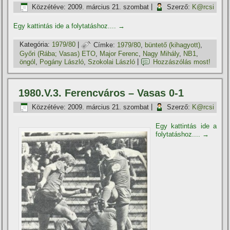
Közzétéve:
2009. március 21. szombat
|
Szerző:
K@rcsi
Egy kattintás ide a folytatáshoz....
→
Kategória:
1979/80
|
Címke:
1979/80
,
büntető (kihagyott)
,
Győri (Rába; Vasas) ETO
,
Major Ferenc
,
Nagy Mihály
,
NB1
,
öngól
,
Pogány László
,
Szokolai László
|
Hozzászólás most!
1980.V.3. Ferencváros – Vasas 0-1
Közzétéve:
2009. március 21. szombat
|
Szerző:
K@rcsi
Egy kattintás ide a
folytatáshoz....
→