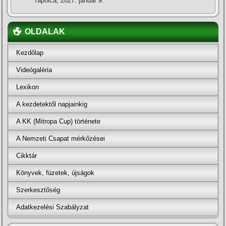
Tapolca, 2027. január 9.
OLDALAK
Kezdőlap
Videógaléria
Lexikon
A kezdetektől napjainkig
A KK (Mitropa Cup) története
A Nemzeti Csapat mérkőzései
Cikktár
Könyvek, füzetek, újságok
Szerkesztőség
Adatkezelési Szabályzat