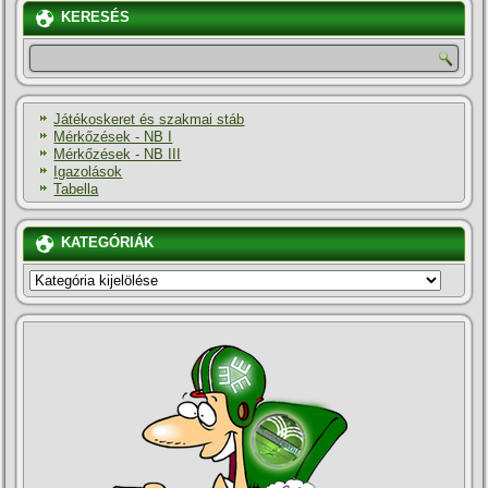
KERESÉS
Játékoskeret és szakmai stáb
Mérkőzések - NB I
Mérkőzések - NB III
Igazolások
Tabella
KATEGÓRIÁK
KATEGÓRIÁK