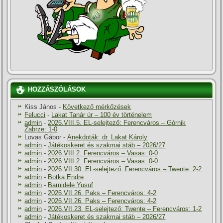
HOZZÁSZÓLÁSOK
Kiss János
-
Következő mérkőzések
Felucci
-
Lakat Tanár úr – 100 év történelem
admin
-
2026.VIII.5. EL-selejtező: Ferencváros – Górnik
Zabrze: 1-0
Lovas Gábor
-
Anekdoták: dr. Lakat Károly
admin
-
Játékoskeret és szakmai stáb – 2026/27
admin
-
2026.VIII.2. Ferencváros – Vasas: 0-0
admin
-
2026.VIII.2. Ferencváros – Vasas: 0-0
admin
-
2026.VII.30. EL-selejtező: Ferencváros – Twente: 2-2
admin
-
Botka Endre
admin
-
Bamidele Yusuf
admin
-
2026.VII.26. Paks – Ferencváros: 4-2
admin
-
2026.VII.26. Paks – Ferencváros: 4-2
admin
-
2026.VII.23. EL-selejtező: Twente – Ferencváros: 1-2
admin
-
Játékoskeret és szakmai stáb – 2026/27