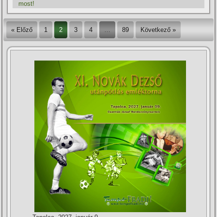
most!
« Előző
1
2
3
4
…
89
Következő »