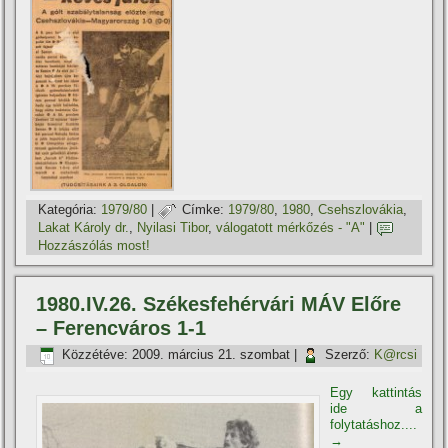
Kategória:
1979/80
|
Címke:
1979/80
,
1980
,
Csehszlovákia
,
Lakat Károly dr.
,
Nyilasi Tibor
,
válogatott mérkőzés - "A"
|
Hozzászólás most!
1980.IV.26. Székesfehérvári MÁV Előre
– Ferencváros 1-1
Közzétéve:
2009. március 21. szombat
|
Szerző:
K@rcsi
Egy kattintás
ide a
folytatáshoz....
→