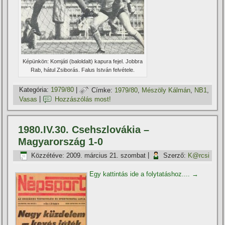
Képünkön: Komjáti (baloldalt) kapura fejel. Jobbra
Rab, hátul Zsiborás. Falus István felvétele.
Kategória:
1979/80
|
Címke:
1979/80
,
Mészöly Kálmán
,
NB1
,
Vasas
|
Hozzászólás most!
1980.IV.30. Csehszlovákia –
Magyarország 1-0
Közzétéve:
2009. március 21. szombat
|
Szerző:
K@rcsi
Egy kattintás ide a folytatáshoz....
→