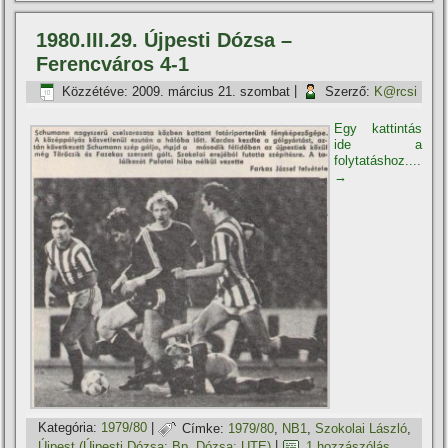
1980.III.29. Újpesti Dózsa –
Ferencváros 4-1
Közzétéve:
2009. március 21. szombat
|
Szerző:
K@rcsi
Egy kattintás
ide a
folytatáshoz....
→
Kategória:
1979/80
|
Címke:
1979/80
,
NB1
,
Szokolai László
,
Újpest (Újpesti Dózsa; Bp. Dózsa; UTE)
|
1 hozzászólás