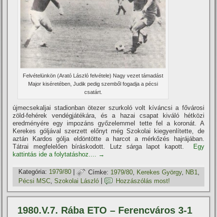
Felvételünkön (Arató László felvétele) Nagy vezet támadást
Major kiséretében, Judik pedig szemből fogadja a pécsi
csatárt.
újmecsekaljai stadionban ötezer szurkoló volt kí­váncsi a fővárosi
zöld-fehérek vendégjátékára, és a hazai csapat kiváló hétközi
eredményére egy impozáns győzelemmel tette fel a koronát. A
Kerekes góljával szerzett előnyt még Szokolai kiegyenlí­tette, de
aztán Kardos gólja eldöntötte a harcot a mérkőzés hajrájában.
Tátrai megfelelően bí­ráskodott. Lutz sárga lapot kapott.
Egy
kattintás ide a folytatáshoz....
→
Kategória:
1979/80
|
Címke:
1979/80
,
Kerekes György
,
NB1
,
Pécsi MSC
,
Szokolai László
|
Hozzászólás most!
1980.V.7. Rába ETO – Ferencváros 3-1