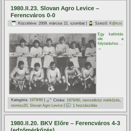
1980.II.23. Slovan Agro Levice –
Ferencváros 0-0
Közzétéve:
2009. március 21. szombat
|
Szerző:
K@rcsi
Egy kattintás
ide a
folytatáshoz....
→
Kategória:
1979/80
|
Címke:
1979/80
,
nemzetközi mérkőzés
,
nsmiss20
,
Slovan Agro Levice
|
1 hozzászólás
1980.II.20. BKV Előre – Ferencváros 4-3
(edzőmérkőzés)