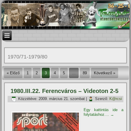
1970/71-1979/80
« Előző
1
2
3
4
5
…
89
Következő »
1980.III.22. Ferencváros – Videoton 2-5
Közzétéve:
2009. március 21. szombat
|
Szerző:
K@rcsi
Egy kattintás ide a
folytatáshoz....
→