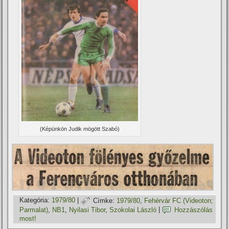
(Képünkön Judik mögött Szabó)
Kategória:
1979/80
|
Címke:
1979/80
,
Fehérvár FC (Videoton;
Parmalat)
,
NB1
,
Nyilasi Tibor
,
Szokolai László
|
Hozzászólás
most!