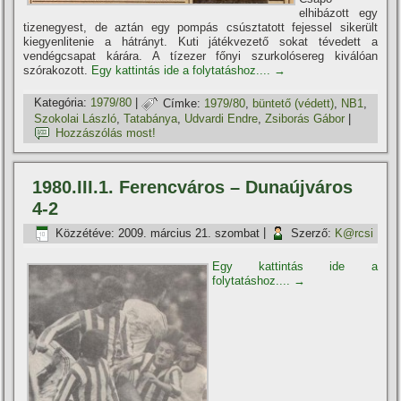
elhibázott egy
tizenegyest, de aztán egy pompás csúsztatott fejessel sikerült
kiegyenlitenie a hátrányt. Kuti játékvezető sokat tévedett a
vendégcsapat kárára. A tí­zezer főnyi szurkolósereg kiválóan
szórakozott.
Egy kattintás ide a folytatáshoz....
→
Kategória:
1979/80
|
Címke:
1979/80
,
büntető (védett)
,
NB1
,
Szokolai László
,
Tatabánya
,
Udvardi Endre
,
Zsiborás Gábor
|
Hozzászólás most!
1980.III.1. Ferencváros – Dunaújváros
4-2
Közzétéve:
2009. március 21. szombat
|
Szerző:
K@rcsi
Egy kattintás ide a
folytatáshoz....
→