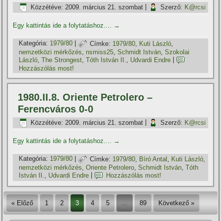
Közzétéve:
2009. március 21. szombat
|
Szerző:
K@rcsi
Egy kattintás ide a folytatáshoz....
→
Kategória:
1979/80
|
Címke:
1979/80
,
Kuti László
,
nemzetközi mérkőzés
,
nsmiss25
,
Schmidt István
,
Szokolai
László
,
The Strongest
,
Tóth István II.
,
Udvardi Endre
|
Hozzászólás most!
1980.II.8. Oriente Petrolero –
Ferencváros 0-0
Közzétéve:
2009. március 21. szombat
|
Szerző:
K@rcsi
Egy kattintás ide a folytatáshoz....
→
Kategória:
1979/80
|
Címke:
1979/80
,
Bí­ró Antal
,
Kuti László
,
nemzetközi mérkőzés
,
Oriente Petrolero
,
Schmidt István
,
Tóth
István II.
,
Udvardi Endre
|
Hozzászólás most!
« Előző
1
2
3
4
5
…
89
Következő »