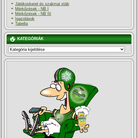
Játékoskeret és szakmai stáb
Mérkőzések - NB I
Mérkőzések - NB III
Igazolások
Tabella
KATEGÓRIÁK
KATEGÓRIÁK