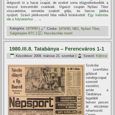
dolgozott ki a hazai csapat, de ezeket sorra elügyetlenkedték a
rosszul koncentráló csatáraik. Vigaszt csupán Nyilasi Tibor
visszatérése, remekbe szabott gólja, és harcos játéka
nyújtott. Szávó játékvezető hiba nélkül bí­ráskodott.
Egy kattintás
ide a folytatáshoz....
→
Kategória:
1979/80
|
Címke:
1979/80
,
NB1
,
Nyilasi Tibor
,
Salgótarjáni BTC
|
Hozzászólás most!
1980.III.8. Tatabánya – Ferencváros 1-1
Közzétéve:
2009. március 21. szombat
|
Szerző:
K@rcsi
Szokolai
szemfüles
góljával a
vendégcsapat
szerzett
vezetést,
aztán a
Tatabánya
legalább
hetven percen
át elszántan
rohamozott.
Csapó