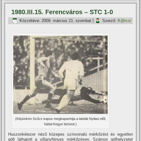
1980.III.15. Ferencváros – STC 1-0
Közzétéve:
2009. március 21. szombat
|
Szerző:
K@rcsi
(Képünkön Szűcs kapus megkaparintja a labdát Nyilasi elől,
háttal Kegye biztosit.)
Huszonkétezer néző közepes szí­nvonalú mérkőzést és egyetlen
gólt láthatott a villanyfényes mérkőzésen. Számos gólhelyzetet