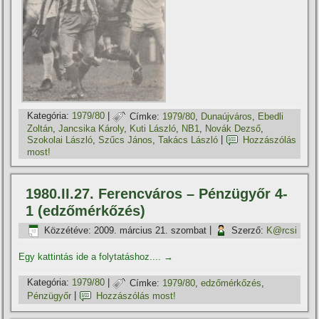
Kategória:
1979/80
|
Címke:
1979/80
,
Dunaújváros
,
Ebedli
Zoltán
,
Jancsika Károly
,
Kuti László
,
NB1
,
Novák Dezső
,
Szokolai László
,
Szűcs János
,
Takács László
|
Hozzászólás
most!
1980.II.27. Ferencváros – Pénzügyőr 4-
1 (edzőmérkőzés)
Közzétéve:
2009. március 21. szombat
|
Szerző:
K@rcsi
Egy kattintás ide a folytatáshoz....
→
Kategória:
1979/80
|
Címke:
1979/80
,
edzőmérkőzés
,
Pénzügyőr
|
Hozzászólás most!