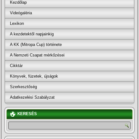
Kezdőlap
Videógaléria
Lexikon
A kezdetektől napjainkig
A KK (Mitropa Cup) története
A Nemzeti Csapat mérkőzései
Cikktár
Könyvek, füzetek, újságok
Szerkesztőség
Adatkezelési Szabályzat
KERESÉS