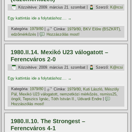
Közzétéve:
2009. március 21. szombat
|
Szerző:
K@rcsi
Egy kattintás ide a folytatáshoz....
→
Kategória:
1979/80
|
Címke:
1979/80
,
BKV Előre (BSZKRT)
,
edzőmérkőzés
|
Hozzászólás most!
1980.II.14. Mexikó U23 válogatott –
Ferencváros 2-0
Közzétéve:
2009. március 21. szombat
|
Szerző:
K@rcsi
Egy kattintás ide a folytatáshoz....
→
Kategória:
1979/80
|
Címke:
1979/80
,
Kuti László
,
Mészöly
Pál
,
Mexikó U23 válogatott
,
nemzetközi mérkőzés
,
nsmiss25
,
öngól
,
Tepszics Ignác
,
Tóth István II.
,
Udvardi Endre
|
Hozzászólás most!
1980.II.10. The Strongest –
Ferencváros 4-1