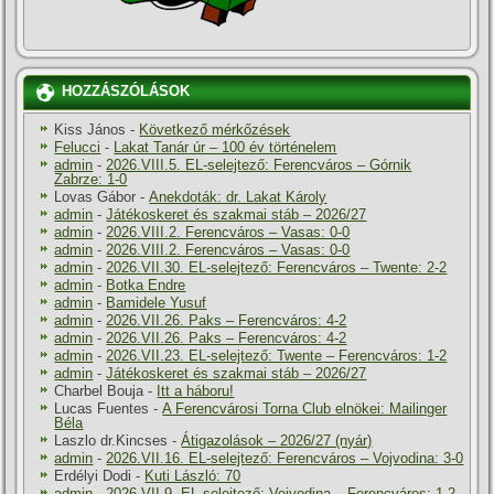
HOZZÁSZÓLÁSOK
Kiss János
-
Következő mérkőzések
Felucci
-
Lakat Tanár úr – 100 év történelem
admin
-
2026.VIII.5. EL-selejtező: Ferencváros – Górnik
Zabrze: 1-0
Lovas Gábor
-
Anekdoták: dr. Lakat Károly
admin
-
Játékoskeret és szakmai stáb – 2026/27
admin
-
2026.VIII.2. Ferencváros – Vasas: 0-0
admin
-
2026.VIII.2. Ferencváros – Vasas: 0-0
admin
-
2026.VII.30. EL-selejtező: Ferencváros – Twente: 2-2
admin
-
Botka Endre
admin
-
Bamidele Yusuf
admin
-
2026.VII.26. Paks – Ferencváros: 4-2
admin
-
2026.VII.26. Paks – Ferencváros: 4-2
admin
-
2026.VII.23. EL-selejtező: Twente – Ferencváros: 1-2
admin
-
Játékoskeret és szakmai stáb – 2026/27
Charbel Bouja
-
Itt a háboru!
Lucas Fuentes
-
A Ferencvárosi Torna Club elnökei: Mailinger
Béla
Laszlo dr.Kincses
-
Átigazolások – 2026/27 (nyár)
admin
-
2026.VII.16. EL-selejtező: Ferencváros – Vojvodina: 3-0
Erdélyi Dodi
-
Kuti László: 70
admin
-
2026.VII.9. EL-selejtező: Vojvodina – Ferencváros: 1-2