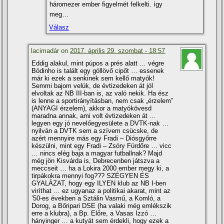
háromezer ember figyelmét felkelti. így
meg…
Válasz
lacimadár on
2017. április 29. szombat - 18:57
Eddig alakul, mint púpos a prés alatt … végre
Bödinho is talált egy góllövő cipőt … essenek
már ki ezek a senkinek sem kellő matyók!
Semmi bajom velük, de évtizedeken át jól
elvoltak az NB III-ban is, az való nekik. Ha ész
is lenne a sportirányí­tásban, nem csak „érzelem”
(ANYAGI érzelem), akkor a matyókövesd
maradna annak, ami volt évtizedeken át …
legyen egy jó nevelőegyesülete a DVTK-nak …
nyilván a DVTK sem a szí­vem csücske, de
azért mennyire más egy Fradi – Diósgyőrre
készülni, mint egy Fradi – Zsóry Fürdőre … vicc
… nincs elég baja a magyar futballnak? Majd
még jön Kisvárda is, Debrecenben játszva a
meccseit … ha a Lokira 2000 ember megy ki, a
tirpákokra mennyi fog??? SZÉGYEN ÉS
GYALÁZAT, hogy egy ILYEN klub az NB I-ben
virí­that … ez ugyanaz a politikai akarat, mint az
’50-es években a Sztálin Vasmű, a Komló, a
Dorog, a Bőripari DSE (ha valaki még emlékszik
erre a klubra), a Bp. Előre, a Vasas Izzó …
hányinger … a kutyát sem érdekli, hogy ezek a