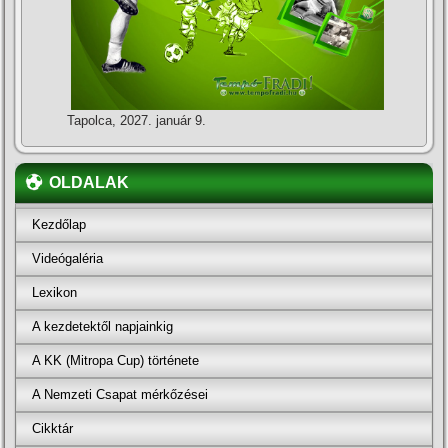
Tapolca, 2027. január 9.
OLDALAK
Kezdőlap
Videógaléria
Lexikon
A kezdetektől napjainkig
A KK (Mitropa Cup) története
A Nemzeti Csapat mérkőzései
Cikktár