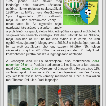
1975. január 31-én alakult meg
labdarúgó, sakk, ökölvívó, kézilabda,
atlétika, illetve röplabda szakosztállyal.
1990ˆ’ben az MMSE neve Mezőkövesdi
Sport Egyesületre (MSE) változott,
majd 2012-ben Mezőkövesd Zsóry SE
nevet vette föl. Az egyesület saját
gazdasági társaságot is alapított, amely
a profi felnőtt csapatot, illetve több utánpótlás csapatot működtet. A
sárga-kékben szereplő vendégek 1996-ban jutottak fel az NB3-ba,
majd 2007-ben az NB2-be (az első évben ki is estek, de után
egyből visszajutottak). Megnyerve a 2012/13-s bajnokságot jutottak
fel az első osztályban, ahol egy szezont töltöttek (15. helyen
végeztek), majd a 2015/16-s bajnokságban elért 2. helyüknek
köszönhetően jutottak vissza a legmagasabb osztályba.
A vendégek első NB1-s szezonjának első mérkőzésén
2013.
november 26-án
, a Puskás-stadionban 1-1-et játszott a két csapat,
majd
2014. május 3-án
győzelemmel ünnepeltük a Ferencváros 115.
születésnapját. Busainak a 29. percben fejesével nyertünk 1-0-ra,
egy két kiállítást is hozó kemény mérkőzésen. Ezen a találkozón
már Thomas Doll ült a Fradi kispadján.