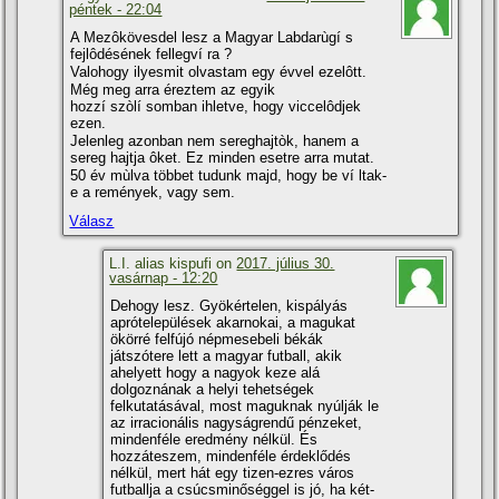
péntek - 22:04
A Mezôkövesdel lesz a Magyar Labdarùgí s
fejlôdésének fellegví ra ?
Valohogy ilyesmit olvastam egy évvel ezelôtt.
Még meg arra éreztem az egyik
hozzí szòlí somban ihletve, hogy viccelôdjek
ezen.
Jelenleg azonban nem sereghajtòk, hanem a
sereg hajtja ôket. Ez minden esetre arra mutat.
50 év mùlva többet tudunk majd, hogy be ví ltak-
e a remények, vagy sem.
Válasz
L.I. alias kispufi on
2017. július 30.
vasárnap - 12:20
Dehogy lesz. Gyökértelen, kispályás
aprótelepülések akarnokai, a magukat
ökörré felfújó népmesebeli békák
játszótere lett a magyar futball, akik
ahelyett hogy a nagyok keze alá
dolgoznának a helyi tehetségek
felkutatásával, most maguknak nyúlják le
az irracionális nagyságrendű pénzeket,
mindenféle eredmény nélkül. És
hozzáteszem, mindenféle érdeklődés
nélkül, mert hát egy tizen-ezres város
futballja a csúcsminőséggel is jó, ha két-