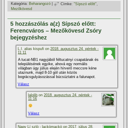
Kategória:
Beharangozó
|
Címke:
"Sí­pszó előtt"
,
Mezőkövesd
5 hozzászólás a(z) Sípszó előtt:
Ferencváros – Mezőkövesd Zsóry
bejegyzéshez
L.I. alias kispufi on
2018. augusztus 24. péntek -
11:11
A tucat-NB1 nagyjából féltucatnyi csapatának és
településének egyike, ahová egy normális
világban úgy július elején hí­rverő meccsre kéne
utaznunk, majd 8-10 gól után közös
bográcsgulyásozással búcsúztatni a falunapot.
Válasz
lalolib
on
2018. augusztus 24. péntek -
11:16
Válasz
Nagy Lí szlò - lackòmackò on
2017. július 28.