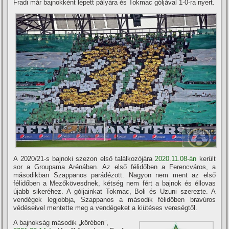
Fradi már bajnokként lépett pályára és Tokmac góljával 1-0-ra nyert.
A 2020/21-s bajnoki szezon első találkozójára
2020.11.08-án
került
sor a Groupama Arénában. Az első félidőben a Ferencváros, a
másodikban Szappanos parádézott. Nagyon nem ment az első
félidőben a Mezőkövesdnek, kétség nem fért a bajnok és éllovas
újabb sikeréhez. A góljainkat Tokmac, Boli és Uzuni szerezte. A
vendégek legjobbja, Szappanos a második félidőben bravúros
védéseivel mentette meg a vendégeket a kiütéses vereségtől.
A bajnokság második „körében”,