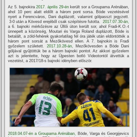
Az 5. bajnokira
2017. április 29-én
került sor a Groupama Arénában,
ahol 10 perc alatt eldőlt a három pont sorsa. Böde vezetésével
nyert a Ferencváros, Dani duplázott, valamint gólpasszt jegyzett.
3-0 után a Kövesd erejéből csak szépí­tésre futotta.
2017.07.30-án,
a 6. bajnoki mérkőzésre az Üllői úton került sor, ahol Fradi-K.O.-t
ünnepelt a közönség, Moutari és Varga Roland duplázott, Böde is
betalált, a zöld-fehérek gyakorlatilag fél óra játék után eldöntötték a
három pont sorsát a Mezőkövesd ellen. A 7. bajnokin is Fradi
győzelem született.
2017.10.28-án
, Mezőkövesden a Böde Dani
góljával gyűjtöttük be a három bajnoki pontot. Az akkori győzelem
azt is jelentette, hogy az Újpesten botló Videotontól átvettük a
vezetést, a 2017/18-s bajnoki idényben először.
2018.04.07-én a Groupama Arénában,
Böde, Varga és Georgijevics