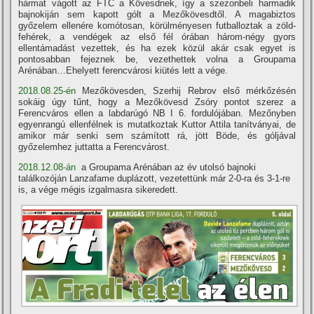
hármat vágott az FTC a Kövesdnek, így a szezonbeli harmadik
bajnokiján sem kapott gólt a Mezőkövesdtől. A magabiztos
győzelem ellenére komótosan, körülményesen futballoztak a zöld-
fehérek, a vendégek az első fél órában három-négy gyors
ellentámadást vezettek, és ha ezek közül akár csak egyet is
pontosabban fejeznek be, vezethettek volna a Groupama
Arénában…Ehelyett ferencvárosi kiütés lett a vége.
2018.08.25-én
Mezőkövesden, Szerhij Rebrov első mérkőzésén
sokáig úgy tűnt, hogy a Mezőkövesd Zsóry pontot szerez a
Ferencváros ellen a labdarúgó NB I 6. fordulójában. Mezőnyben
egyenrangú ellenfélnek is mutatkoztak Kuttor Attila tanítványai, de
amikor már senki sem számított rá, jött Böde, és góljával
győzelemhez juttatta a Ferencvárost.
2018.12.08-án
a Groupama Arénában az év utolsó bajnoki
találkozóján Lanzafame duplázott, vezetettünk már 2-0-ra és 3-1-re
is, a vége mégis izgalmasra sikeredett.