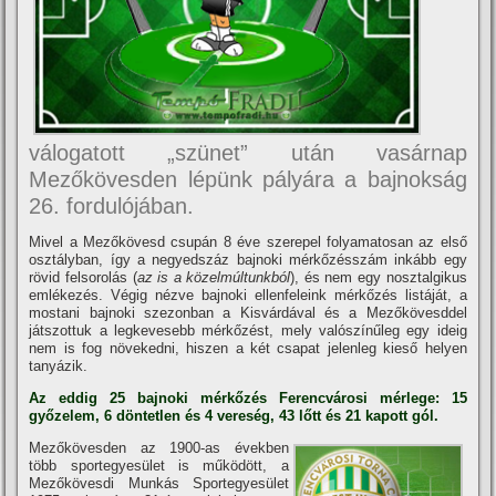
válogatott „szünet” után vasárnap
Mezőkövesden lépünk pályára a bajnokság
26. fordulójában.
Mivel a Mezőkövesd csupán 8 éve szerepel folyamatosan az első
osztályban, így a negyedszáz bajnoki mérkőzésszám inkább egy
rövid felsorolás (
az is a közelmúltunkból
), és nem egy nosztalgikus
emlékezés. Végig nézve bajnoki ellenfeleink mérkőzés listáját, a
mostani bajnoki szezonban a Kisvárdával és a Mezőkövesddel
játszottuk a legkevesebb mérkőzést, mely valószínűleg egy ideig
nem is fog növekedni, hiszen a két csapat jelenleg kieső helyen
tanyázik.
Az eddig 25 bajnoki mérkőzés Ferencvárosi mérlege: 15
győzelem, 6 döntetlen és 4 vereség, 43 lőtt és 21 kapott gól.
Mezőkövesden az 1900-as években
több sportegyesület is működött, a
Mezőkövesdi Munkás Sportegyesület