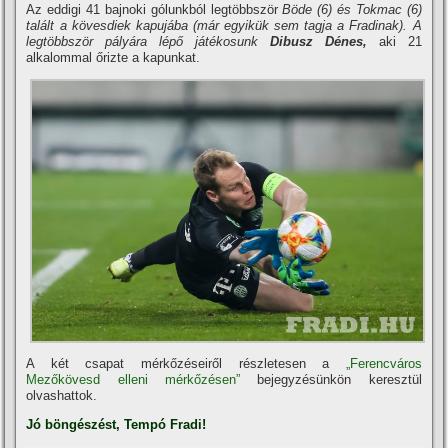
Az eddigi 41 bajnoki gólunkból legtöbbször
Böde (6) és Tokmac (6)
talált a kövesdiek kapujába (már egyikük sem tagja a Fradinak). A
legtöbbször pályára lépő játékosunk
Dibusz Dénes,
aki 21
alkalommal őrizte a kapunkat.
A két csapat mérkőzéseiről részletesen a
„Ferencváros
Mezőkövesd elleni mérkőzésen”
bejegyzésünkön keresztül
olvashattok.
Jó böngészést, Tempó Fradi!