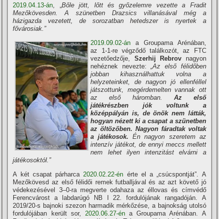
2019.04.13-án
, „
Bőle jött, lőtt és győzelemre vezette a Fradit
Mezőkövesden. A szünetben Drazsics villanásával még a
házigazda vezetett, de sorozatban hetedszer is nyertek a
fővárosiak.”
2019.09.02-án
a Groupama Arénában,
az 1-1-re végződő találkozót, az FTC
vezetőedzője,
Szerhij Rebrov
nagyon
nehéznek nevezte:
„Az első félidőben
jobban kihasználhattuk volna a
helyzeteinket, de nagyon jó ellenféllel
játszottunk, megérdemelten vannak ott
az első háromban.
Az első
játékrészben jók voltunk a
középpályán is, de önök nem látták,
hogyan nézett ki a csapat a szünetben
az öltözőben. Nagyon fáradtak voltak
a játékosok.
Én nagyon szeretem az
intenzív játékot, de ennyi meccs mellett
nem lehet ilyen intenzitást elvárni a
játékosoktól.”
A két csapat párharca
2020.02.22-én
érte el a „csúcspontját”. A
Mezőkövesd az első félidői remek futballjával és az azt követő jó
védekezésével 3–0-ra megverte odahaza az éllovas és címvédő
Ferencvárost a labdarúgó NB I 22. fordulójának rangadóján. A
2019/20-s bajnoki szezon harmadik mérkőzése, a bajnokság utolsó
fordulójában került sor,
2020.06.27-én
a Groupama Arénában. A