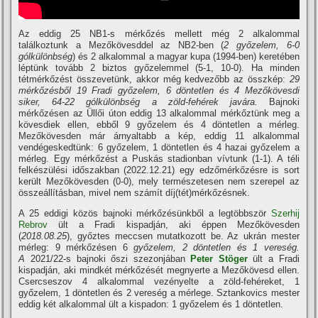
Az eddig 25 NB1-s mérkőzés mellett még 2 alkalommal
találkoztunk a Mezőkövesddel az NB2-ben (
2 győzelem, 6-0
gólkülönbség
) és 2 alkalommal a magyar kupa (1994-ben) keretében
léptünk tovább 2 biztos győzelemmel (5-1, 10-0). Ha minden
tétmérkőzést összevetünk, akkor még kedvezőbb az összkép:
29
mérkőzésből 19 Fradi győzelem, 6 döntetlen és 4 Mezőkövesdi
siker, 64-22 gólkülönbség a zöld-fehérek javára.
Bajnoki
mérkőzésen az Üllői úton eddig 13 alkalommal mérkőztünk meg a
kövesdiek ellen, ebből 9 győzelem és 4 döntetlen a mérleg.
Mezőkövesden már árnyaltabb a kép, eddig 11 alkalommal
vendégeskedtünk: 6 győzelem, 1 döntetlen és 4 hazai győzelem a
mérleg. Egy mérkőzést a Puskás stadionban vívtunk (1-1). A téli
felkészülési időszakban (2022.12.21) egy edzőmérkőzésre is sort
került Mezőkövesden (0-0), mely természetesen nem szerepel az
összeállításban, mivel nem számít díj(tét)mérkőzésnek.
A 25 eddigi közös bajnoki mérkőzésünkből a legtöbbször
Szerhij
Rebrov
ült a Fradi kispadján, aki éppen Mezőkövesden
(
2018.08.25
), győztes meccsen mutatkozott be. Az ukrán mester
mérleg: 9 mérkőzésen 6
győzelem, 2 döntetlen és 1 vereség.
A
2021/22-s bajnoki őszi szezonjában
Peter Stöger
ült a Fradi
kispadján, aki mindkét mérkőzését megnyerte a Mezőkövesd ellen.
Csercseszov 4 alkalommal vezényelte a zöld-fehéreket, 1
győzelem, 1 döntetlen és 2 vereség a mérlege. Sztankovics mester
eddig két alkalommal ült a kispadon: 1 győzelem és 1 döntetlen.