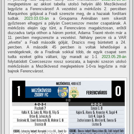
meglepetésre az akkori tabella utolsó helyén álló Mezőkövesd
legyőzte a Ferencvárost! A vezetést a mérkőzés 2. percében
Marquinhos góljával a Fradi szerezte meg, de a hazaiak fordítani
tudtak.
2023.03.03-án
a Groupama Arénában sem sikerült
győztesen elhagyni a pályán Csercseszov mester csapatának. A
mérkőzés elején úgy tűnt, a Ferencváros magabiztosan, erőtől
duzzadva tartja otthon a három pontot, Adama Traoré révén már a
11. percben megszerezte a vezetést. Néhány percre rá a VAR
„elvette” a Fradi második gólját, Drazics meg büntetett a 24.
percben. A második 45 percben is voltak lehetőségei a
vendégeknek, de a Fradinak sokkal több, de egyik csapat sem
tudta ezeket gólra váltani, így maradt az 1-1.
2023.05.28-án
folytatódott Csercseszov rossz sorozata, a bajnoki szezon utolsó
mérkőzésén a Mezőkövesd meglepetésre 1-0-ra legyőzte a már
bajnok Ferencvárost.