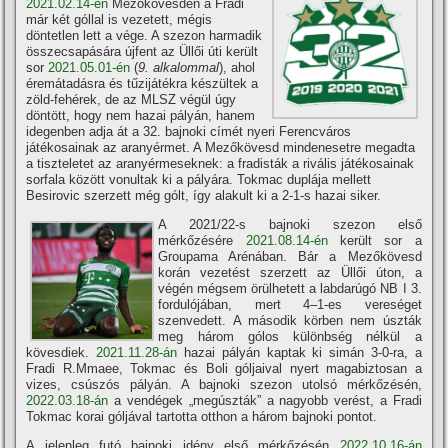
2021.02.14-én
Mezőkövesden a Fradi
már két góllal is vezetett, mégis
döntetlen lett a vége. A szezon harmadik
összecsapására újfent az Üllői úti került
sor
2021.05.01-én
(
9. alkalommal
), ahol
éremátadásra és tűzijátékra készültek a
zöld-fehérek, de az MLSZ végül úgy
döntött, hogy nem hazai pályán, hanem
idegenben adja át a 32. bajnoki címét nyeri Ferencváros
játékosainak az aranyérmet. A Mezőkövesd mindenesetre megadta
a tiszteletet az aranyérmeseknek: a fradisták a rivális játékosainak
sorfala között vonultak ki a pályára. Tokmac duplája mellett
Besirovic szerzett még gólt, így alakult ki a 2-1-s hazai siker.
A 2021/22-s bajnoki szezon első
mérkőzésére
2021.08.14-én
került sor a
Groupama Arénában. Bár a Mezőkövesd
korán vezetést szerzett az Üllői úton, a
végén mégsem örülhetett a labdarúgó NB I 3.
fordulójában, mert 4–1-es vereséget
szenvedett. A második körben nem úszták
meg három gólos különbség nélkül a
kövesdiek.
2021.11.28-án
hazai pályán kaptak ki simán 3-0-ra, a
Fradi R.Mmaee, Tokmac és Boli góljaival nyert magabiztosan a
vizes, csúszós pályán. A bajnoki szezon utolsó mérkőzésén,
2022.03.18-án
a vendégek „megúszták” a nagyobb verést, a Fradi
Tokmac korai góljával tartotta otthon a három bajnoki pontot.
A jelenleg futó bajnoki idény első mérkőzésén
2022.10.16-án