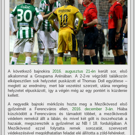
A következő bajnokira
2016. augusztus 21-én
került sor, első
alkalommal a Groupama Arénában. A 2-2-re végződő találkozón
elképesztően sok helyzetet puskázott el Thomas Doll együttese –
meglett az eredmény, mert bár vezetést szerzett, utána rengeteg
helyzetet elpuskázott, í­gy a végén még az egy pontért is küzdenie
kellett.
A negyedik bajnoki mérkőzés hozta meg a Mezőkövesd első
győzelmét a Ferencváros ellen,
2016. december 3-án
. Hiába
küszködött a Ferencváros és támadott többet, a mezőkövesdi
védelem remekül állt a lábán, és mivel két gólt is összehoztak a
hazaiak, megszerezték a győzelmet az NB I 18. fordulójában. A
Mezőkövesd ezzel folytatta remek sorozatát, szervezett
védekezésével megoldhatatlan feladat elé állí­totta a zöld-fehéreket.