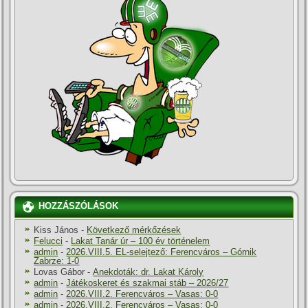
HOZZÁSZÓLÁSOK
Kiss János
-
Következő mérkőzések
Felucci
-
Lakat Tanár úr – 100 év történelem
admin
-
2026.VIII.5. EL-selejtező: Ferencváros – Górnik
Zabrze: 1-0
Lovas Gábor
-
Anekdoták: dr. Lakat Károly
admin
-
Játékoskeret és szakmai stáb – 2026/27
admin
-
2026.VIII.2. Ferencváros – Vasas: 0-0
admin
-
2026.VIII.2. Ferencváros – Vasas: 0-0