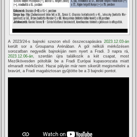
A 2023/24-s bajnoki szezon első összecsapására
2023.12.03-án
került sor a Groupama Arénában. A gól nélküli mérkőzésen
sorozatban negyedik bajnokiján nem nyert a Fradi. 3 napra rá,
2023.12.06-án
, szerdán újra találkozik a két csapat, most
Mezőkövesden pótolták be a Fradi Európai kupasorozata miatt
elmaradt mérkőzést. Hazai pályán már nem sikerült megismételni a
bravúrt, a Fradi magabiztosan gyűjtötte be a 3 bajnoki pontot.