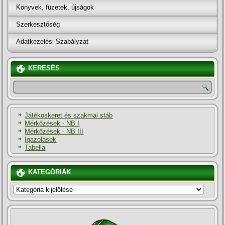
Könyvek, füzetek, újságok
Szerkesztőség
Adatkezelési Szabályzat
KERESÉS
Játékoskeret és szakmai stáb
Mérkőzések - NB I
Mérkőzések - NB III
Igazolások
Tabella
KATEGÓRIÁK
KATEGÓRIÁK